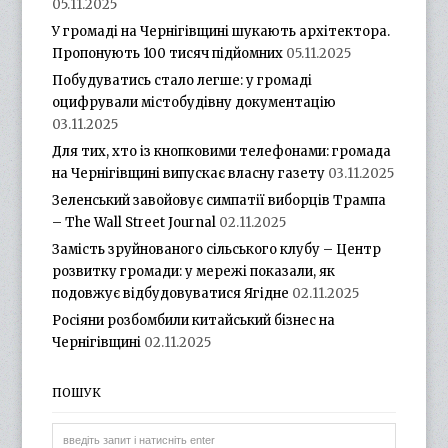
05.11.2025
У громаді на Чернігівщині шукають архітектора.
Пропонують 100 тисяч підйомних
05.11.2025
Побудуватись стало легше: у громаді
оцифрували містобудівну документацію
03.11.2025
Для тих, хто із кнопковими телефонами: громада
на Чернігівщині випускає власну газету
03.11.2025
Зеленський завойовує симпатії виборців Трампа
– The Wall Street Journal
02.11.2025
Замість зруйнованого сільського клубу – Центр
розвитку громади: у мережі показали, як
подовжує відбудовуватися Ягідне
02.11.2025
Росіяни розбомбили китайський бізнес на
Чернігівщині
02.11.2025
ПОШУК