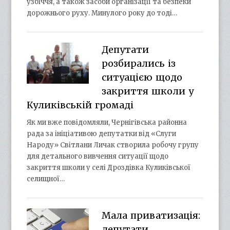
узбіччя, а також засоби організації та безпеки
дорожнього руху. Минулого року до тоді…
Депутати
розбирались із
ситуацією щодо
закриття школи у
Куликівській громаді
Як ми вже повідомляли, Чернігівська районна
рада за ініціативою депутатки від «Слуги
Народу» Світлани Личак створила робочу групу
для детального вивчення ситуації щодо
закриття школи у селі Дроздівка Куликівської
селищної…
Мала приватизація:
депутати