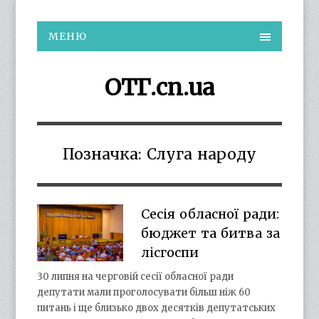
МЕНЮ
ОТГ.cn.ua
Позначка:
Слуга народу
Сесія обласної ради:
бюджет та битва за
лісгоспи
30 липня на черговій сесії обласної ради
депутати мали проголосувати більш ніж 60
питань і ще близько двох десятків депутатських