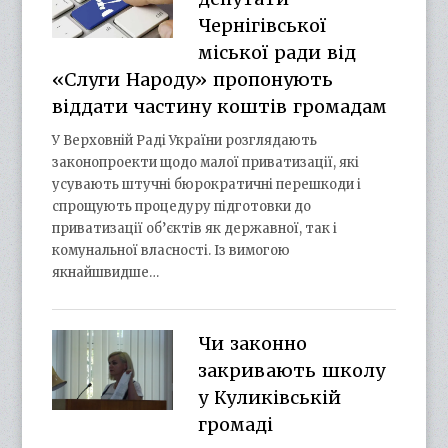
Чернігівської
міської ради від
«Слуги Народу» пропонують
віддати частину коштів громадам
У Верховній Раді України розглядають
законопроекти щодо малої приватизації, які
усувають штучні бюрократичні перешкоди і
спрощують процедуру підготовки до
приватизації об’єктів як державної, так і
комунальної власності. Із вимогою
якнайшвидше…
Чи законно
закривають школу
у Куликівській
громаді