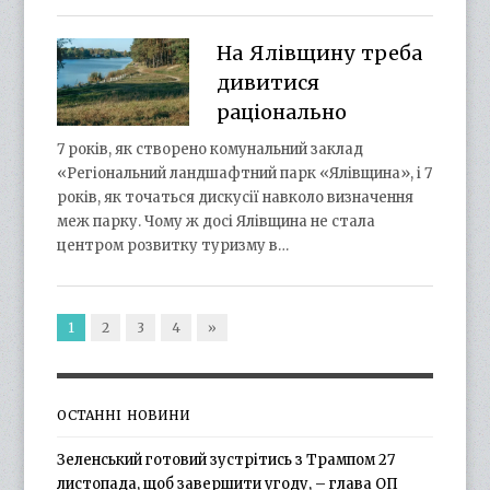
На Ялівщину треба
дивитися
раціонально
7 років, як створено комунальний заклад
«Регіональний ландшафтний парк «Ялівщина», і 7
років, як точаться дискусії навколо визначення
меж парку. Чому ж досі Ялівщина не стала
центром розвитку туризму в…
1
2
3
4
»
ОСТАННІ НОВИНИ
Зеленський готовий зустрітись з Трампом 27
листопада, щоб завершити угоду, – глава ОП