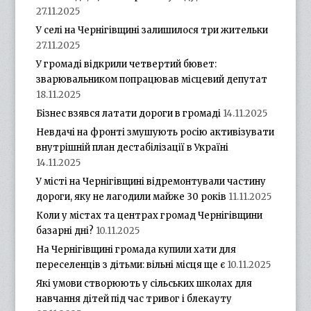
27.11.2025
У селі на Чернігівщині залишилося три жительки
27.11.2025
У громаді відкрили четвертий бювет:
зварювальником попрацював місцевий депутат
18.11.2025
Бізнес взявся латати дороги в громаді
14.11.2025
Невдачі на фронті змушують росію активізувати
внутрішній план дестабілізації в Україні
14.11.2025
У місті на Чернігівщині відремонтували частину
дороги, яку не лагодили майже 30 років
11.11.2025
Коли у містах та центрах громад Чернігівщини
базарні дні?
10.11.2025
На Чернігівщині громада купили хати для
переселенців з дітьми: вільні місця ще є
10.11.2025
Які умови створюють у сільських школах для
навчання дітей під час тривог і блекауту