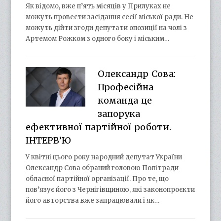
Як відомо, вже п’ять місяців у Прилуках не
можуть провести засідання сесії міської ради. Не
можуть дійти згоди депутати опозиції на чолі з
Артемом Рожком з одного боку і міським…
Олександр Сова:
Професійна
команда це
запорука
ефективної партійної роботи.
ІНТЕРВ’Ю
У квітні цього року народний депутат України
Олександр Сова обраний головою Політради
обласної партійної організації. Про те, що
пов’язує його з Чернігівщиною, які законопроєкти
його авторства вже запрацювали і як…