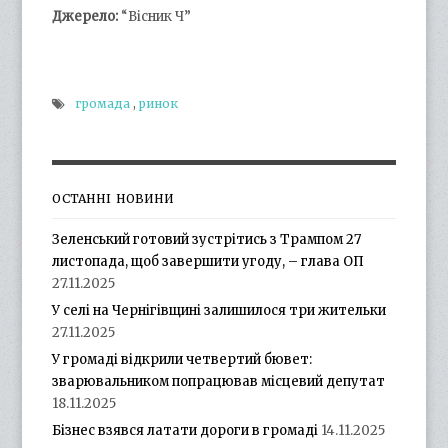
Джерело:
“Вісник Ч”
громада
,
ринок
ОСТАННІ НОВИНИ
Зеленський готовий зустрітись з Трампом 27
листопада, щоб завершити угоду, – глава ОП
27.11.2025
У селі на Чернігівщині залишилося три жительки
27.11.2025
У громаді відкрили четвертий бювет:
зварювальником попрацював місцевий депутат
18.11.2025
Бізнес взявся латати дороги в громаді
14.11.2025