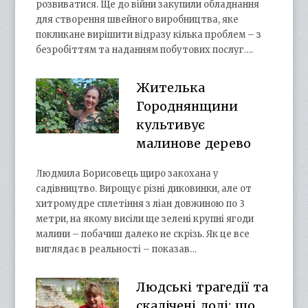
розвиватися. Ще до війни закупили обладнання
для створення швейного виробництва, яке
покликане вирішити відразу кілька проблем – з
безробіттям та наданням побутових послуг….
Жителька
Городнянщини
культивує
малинове дерево
Людмила Борисовець щиро закохана у
садівництво. Вирощує різні диковинки, але от
хитромудре сплетіння з ліан довжиною по 3
метри, на якому висіли ще зелені крупні ягоди
малини – побачиш далеко не скрізь. Як це все
виглядає в реальності – показав…
Людські трагедії та
скалічені долі: що