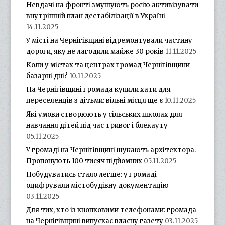
Невдачі на фронті змушують росію активізувати
внутрішній план дестабілізації в Україні
14.11.2025
У місті на Чернігівщині відремонтували частину
дороги, яку не лагодили майже 30 років
11.11.2025
Коли у містах та центрах громад Чернігівщини
базарні дні?
10.11.2025
На Чернігівщині громада купили хати для
переселенців з дітьми: вільні місця ще є
10.11.2025
Які умови створюють у сільських школах для
навчання дітей під час тривог і блекауту
05.11.2025
У громаді на Чернігівщині шукають архітектора.
Пропонують 100 тисяч підйомних
05.11.2025
Побудуватись стало легше: у громаді
оцифрували містобудівну документацію
03.11.2025
Для тих, хто із кнопковими телефонами: громада
на Чернігівщині випускає власну газету
03.11.2025