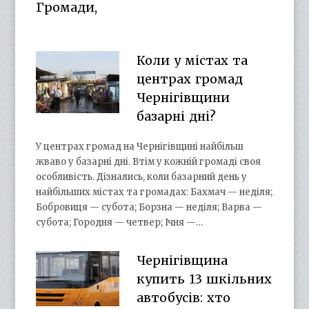
Громади,
Коли у містах та
центрах громад
Чернігівщини
базарні дні?
У центрах громад на Чернігівщині найбільш
жваво у базарні дні. Втім у кожній громаді своя
особливість. Дізнались, коли базарний день у
найбільших містах та громадах: Бахмач — неділя;
Бобровиця — субота; Борзна — неділя; Варва —
субота; Городня — четвер; Ічня —…
Чернігівщина
купить 13 шкільних
автобусів: хто