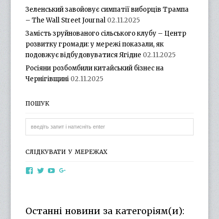
Зеленський завойовує симпатії виборців Трампа
– The Wall Street Journal
02.11.2025
Замість зруйнованого сільського клубу – Центр
розвитку громади: у мережі показали, як
подовжує відбудовуватися Ягідне
02.11.2025
Росіяни розбомбили китайський бізнес на
Чернігівщині
02.11.2025
ПОШУК
СЛІДКУВАТИ У МЕРЕЖАХ
View
View
View
View
otg.cn.ua’s
otg_cn_ua’s
UCba73zK-
100218615561229778998’s
profile
profile
rSLD6mYyKjr45Ng’s
profile
on
on
profile
on
Facebook
Twitter
on
Google+
Останні новини за категоріям(и):
YouTube