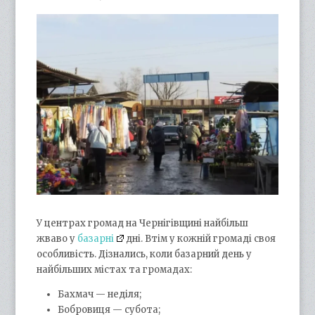
У центрах громад на Чернігівщині найбільш
жваво у
базарні
дні. Втім у кожній громаді своя
особливість. Дізнались, коли базарний день у
найбільших містах та громадах:
Бахмач — неділя;
Бобровиця — субота;