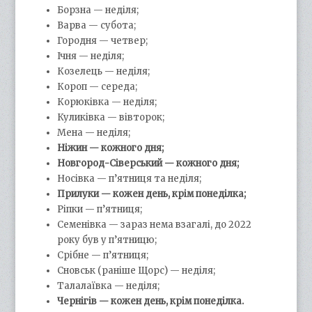
Борзна — неділя;
Варва — субота;
Городня — четвер;
Ічня — неділя;
Козелець — неділя;
Короп — середа;
Корюківка — неділя;
Куликівка — вівторок;
Мена — неділя;
Ніжин — кожного дня;
Новгород-Сіверський — кожного дня;
Носівка — п’ятниця та неділя;
Прилуки — кожен день, крім понеділка;
Ріпки — п’ятниця;
Семенівка — зараз нема взагалі, до 2022
року був у п’ятницю;
Срібне — п’ятниця;
Сновськ (раніше Щорс) — неділя;
Талалаївка — неділя;
Чернігів — кожен день, крім понеділка.