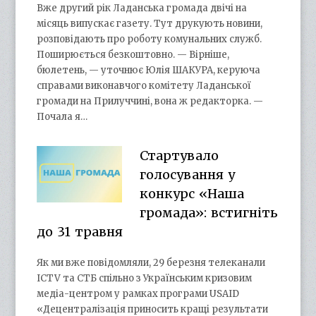
Вже другий рік Ладанська громада двічі на
місяць випускає газету. Тут друкують новини,
розповідають про роботу комунальних служб.
Поширюється безкоштовно. — Вірніше,
бюлетень, — уточнює Юлія ШАКУРА, керуюча
справами виконавчого комітету Ладанської
громади на Прилуччині, вона ж редакторка. —
Почала я…
Стартувало
голосування у
конкурс «Наша
громада»: встигніть
до 31 травня
Як ми вже повідомляли, 29 березня телеканали
ICTV та СТБ спільно з Українським кризовим
медіа-центром у рамках програми USAID
«Децентралізація приносить кращі результати