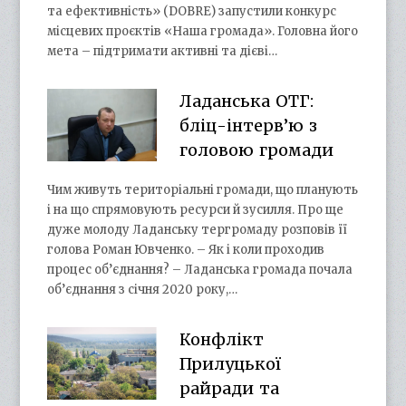
та ефективність» (DOBRE) запустили конкурс
місцевих проєктів «Наша громада». Головна його
мета – підтримати активні та дієві…
Ладанська ОТГ:
бліц-інтерв’ю з
головою громади
Чим живуть територіальні громади, що планують
і на що спрямовують ресурси й зусилля. Про ще
дуже молоду Ладанську тергромаду розповів її
голова Роман Ювченко. – Як і коли проходив
процес об’єднання? – Ладанська громада почала
об’єднання з січня 2020 року,…
Конфлікт
Прилуцької
райради та