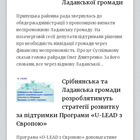
Ладанської громади
Прилуцька районна рада звернулась до
облдержадміністрації з пропозицією визнати
неспроможною Ладанську громаду. На
позачерговій сесії депутати підтримали рішення
про необхідність ліквідації громади через
фінансову неспроможність. Про це Суспільному
сказав голова райради Олег Дмитренко. За його
словами, все через відмову Ладанської…
Срібнянська та
Ладанська громади
розроблятимуть
стратегії розвитку
за підтримки Програми «U-LEAD з
Європою»
Програма «U-LEAD з Європою» допомагатиме