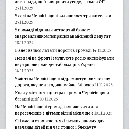
листопада, щоб завершити угоду, – глава ОП
27.11.2025
У селі на Чернігівщині залишилося три жительки
27.11.2025
У громаді відкрили четвертий бювет:
зварювальником попрацював місцевий депутат
18.11.2025
Бізнес взявся латати дороги в громаді
14.11.2025
Невдачі на фронті змушують росію активізувати
внутрішній план дестабілізації в Україні
14.11.2025
У місті на Чернігівщині відремонтували частину
дороги, яку не лагодили майже 30 років
11.11.2025
Коли у містах та центрах громад Чернігівщини
базарні дні?
10.11.2025
На Чернігівщині громада купили хати для
переселенців з дітьми: вільні місця ще є
10.11.2025
Які умови створюють у сільських школах для
навчання дітей під час тривог і блекауту