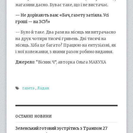
магазини даємо. Буває таке, що і не вистачає.
— Не дорікають вам: «Бач, газету затіяла. Усі
гроші — на ЗСУ!»
— Було й таке. Два рази на місяць ми витрачаємо
на друк чотири тисячі гривень. Дві тисячі на
місяць. Хіба це багато? Працюю на ентузіазмі, як
і мої колежанки, з якими разом робимо видання.
Джерело
: “Вісник Ч”, авторка Ольга МАКУХА
газета
,
Ладан
ОСТАННІ НОВИНИ
Зеленський готовий зустрітись з Трампом 27