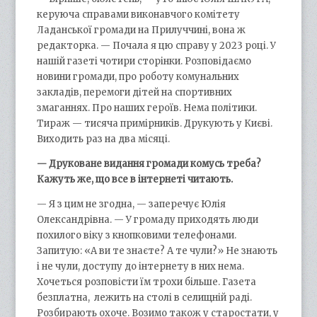
керуюча справами виконавчого комітету
Ладанської громади на Прилуччині, вона ж
редакторка. — Почала я цю справу у 2023 році. У
нашій газеті чотири сторінки. Розповідаємо
новини громади, про роботу комунальних
закладів, перемоги дітей на спортивних
змаганнях. Про наших героїв. Нема політики.
Тираж — тисяча примірників. Друкують у Києві.
Виходить раз на два місяці.
— Друковане видання громади комусь треба?
Кажуть же, що все в інтернеті читають.
— Я з цим не згодна, — заперечує Юлія
Олександрівна. — У громаду приходять люди
похилого віку з кнопковими телефонами.
Запитую: «А ви те знаєте? А те чули?» Не знають
і не чули, доступу до інтернету в них нема.
Хочеться розповісти їм трохи більше. Газета
безплатна, лежить на столі в селищній раді.
Розбирають охоче. Возимо також у старостати, у