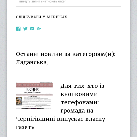
СЛІДКУВАТИ У МЕРЕЖАХ
View
View
View
View
otg.cn.ua’s
otg_cn_ua’s
UCba73zK-
100218615561229778998’s
profile
profile
rSLD6mYyKjr45Ng’s
profile
on
on
profile
on
Facebook
Twitter
on
Google+
Останні новини за категоріям(и):
YouTube
Ладанська,
Для тих, хто із
кнопковими
телефонами:
громада на
Чернігівщині випускає власну
газету