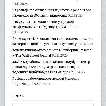
05.11.2025
У громаді на Чернігівщині шукають архітектора.
Пропонують 100 тисяч підйомних
05.11.2025
Побудуватись стало легше: у громаді
оцифрували містобудівну документацію
03.11.2025
Для тих, хто із кнопковими телефонами: громада
на Чернігівщині випускає власну газету
03.11.2025
Зеленський завойовує симпатії виборців Трампа
– The Wall Street Journal
02.11.2025
Замість зруйнованого сільського клубу – Центр
розвитку громади: у мережі показали, як
подовжує відбудовуватися Ягідне
02.11.2025
Росіяни розбомбили китайський бізнес на
Чернігівщині
02.11.2025
ПОШУК