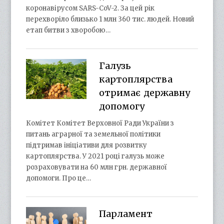
коронавірусом SARS-CoV-2. За цей рік
перехворіло близько 1 млн 360 тис. людей. Новий
етап битви з хворобою…
Галузь
картоплярства
отримає державну
допомогу
Комітет Комітет Верховної Ради України з
питань аграрної та земельної політики
підтримав ініціативи для розвитку
картоплярства. У 2021 році галузь може
розраховувати на 60 млн грн. державної
допомоги. Про це…
Парламент