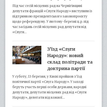
Під час сесій місцевих рад на Чернігівщині
депутати фракцій «Слуги Народу» виступили із
підтримкою президентського законопроєкту
щодо референдуму. У лютому-березні ц.р. під
час засідань сесій місцевих рад депутати від
«Слуги…
З’їзд «Слуги
Народу»: новий
склад політради та
доктрина партії
У суботу, 13 березня, у Києві пройшов з'їзд
політичної партії «Слуга Народу». У заході
беруть участь перші особи держави, народні
депутати, депутати місцевих рад від «Слуги
Народу», делегати від кожної…