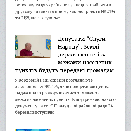
Верховну Раду України невідкладно прийняти в
другому читанні і в цілому законопроекти № 2194
та 2195, які стосуються…
Депутати “Слуги
Народу”: Землі
держвласності за
межами населених
пунктів будуть передані громадам
У Верховній Раді України розглядають
законопроект №2194, який повертає місцевим
радам право розпоряджатися землями за
межами населених пунктів. Із підтримкою даного
документу на сесії Прилуцької районної ради 24
березня виступили…