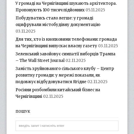
У громаді на Чернігівщині шукають архітектора.
Пропонують 100 тисяч підйомних
05.11.2025
Побудуватись стало легше: у громаді
оцифрували містобудівну документацію
03.11.2025
Для тих, хто із кнопковими телефонами: громада
на Чернігівщині випускає власну газету
03.11.2025
Зеленський завойовує симпатії виборців Трампа
– The Wall Street Journal
02.11.2025
Замість зруйнованого сільського клубу – Центр
розвитку громади: у мережі показали, як
подовжує відбудовуватися Ягідне
02.11.2025
Росіяни розбомбили китайський бізнес на
Чернігівщині
02.11.2025
ПОШУК