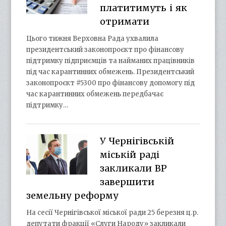
платитимуть і як
отримати
Цього тижня Верховна Рада ухвалила
президентський законопроєкт про фінансову
підтримку підприємців та найманих працівників
під час карантинних обмежень. Президентський
законопроєкт #5300 про фінансову допомогу під
час карантинних обмежень передбачає
підтримку…
У Чернігівській
міській раді
закликали ВР
завершити
земельну реформу
На сесії Чернігівської міської ради 25 березня ц.р.
депутати фракції «Слуги Народу» закликали