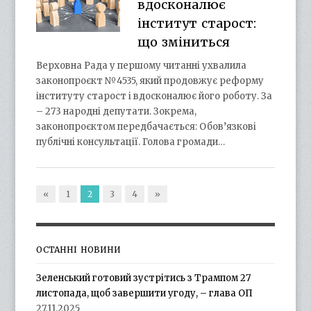
вдосконалює
інститут старост:
що зміниться
Верховна Рада у першому читанні ухвалила
законопроєкт №4535, який продовжує реформу
інституту старост і вдосконалює його роботу. За
– 273 народні депутати. Зокрема,
законопроєктом передбачається: Обов’язкові
публічні консультації. Голова громади…
«
1
2
3
4
»
ОСТАННІ НОВИНИ
Зеленський готовий зустрітись з Трампом 27
листопада, щоб завершити угоду, – глава ОП
27.11.2025