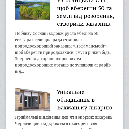
У Сосницькій ОТГ,
щоб вберегти 50 га
землі від розорення,
створили заказник
Поблизу Сосниці вздовж русла Убеді на 50
гектарах селищна рада створила
природоохоронний заказник «Потаманський»,
щоб зберегти природозахисні смуги річки Убідь.
Звернення до правоохоронних та
природоохоронних органів не зупинили аграріїв
від…
Унікальне
обладнання в
Бахмацьку лікарню
Приймальні відділення дев’яти опорних лікарень
Чернігівщини відкриються цьогоріч після