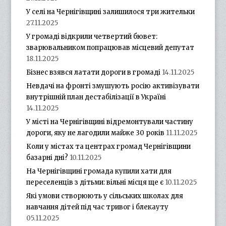
У селі на Чернігівщині залишилося три жительки
27.11.2025
У громаді відкрили четвертий бювет:
зварювальником попрацював місцевий депутат
18.11.2025
Бізнес взявся латати дороги в громаді
14.11.2025
Невдачі на фронті змушують росію активізувати
внутрішній план дестабілізації в Україні
14.11.2025
У місті на Чернігівщині відремонтували частину
дороги, яку не лагодили майже 30 років
11.11.2025
Коли у містах та центрах громад Чернігівщини
базарні дні?
10.11.2025
На Чернігівщині громада купили хати для
переселенців з дітьми: вільні місця ще є
10.11.2025
Які умови створюють у сільських школах для
навчання дітей під час тривог і блекауту
05.11.2025