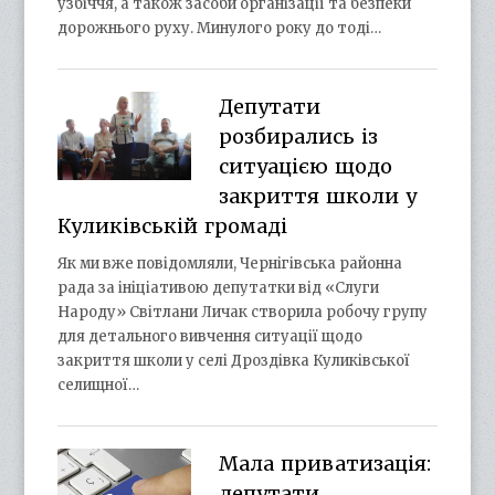
узбіччя, а також засоби організації та безпеки
дорожнього руху. Минулого року до тоді…
Депутати
розбирались із
ситуацією щодо
закриття школи у
Куликівській громаді
Як ми вже повідомляли, Чернігівська районна
рада за ініціативою депутатки від «Слуги
Народу» Світлани Личак створила робочу групу
для детального вивчення ситуації щодо
закриття школи у селі Дроздівка Куликівської
селищної…
Мала приватизація:
депутати