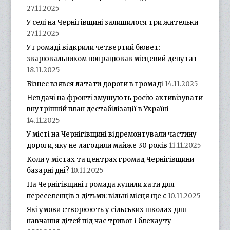
27.11.2025
У селі на Чернігівщині залишилося три жительки
27.11.2025
У громаді відкрили четвертий бювет:
зварювальником попрацював місцевий депутат
18.11.2025
Бізнес взявся латати дороги в громаді
14.11.2025
Невдачі на фронті змушують росію активізувати
внутрішній план дестабілізації в Україні
14.11.2025
У місті на Чернігівщині відремонтували частину
дороги, яку не лагодили майже 30 років
11.11.2025
Коли у містах та центрах громад Чернігівщини
базарні дні?
10.11.2025
На Чернігівщині громада купили хати для
переселенців з дітьми: вільні місця ще є
10.11.2025
Які умови створюють у сільських школах для
навчання дітей під час тривог і блекауту