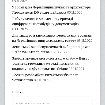
05.11.2025
У громаді на Чернігівщині шукають архітектора.
Пропонують 100 тисяч підйомних
05.11.2025
Побудуватись стало легше: у громаді
оцифрували містобудівну документацію
03.11.2025
Для тих, хто із кнопковими телефонами: громада
на Чернігівщині випускає власну газету
03.11.2025
Зеленський завойовує симпатії виборців Трампа
– The Wall Street Journal
02.11.2025
Замість зруйнованого сільського клубу – Центр
розвитку громади: у мережі показали, як
подовжує відбудовуватися Ягідне
02.11.2025
Росіяни розбомбили китайський бізнес на
Чернігівщині
02.11.2025
ПОШУК