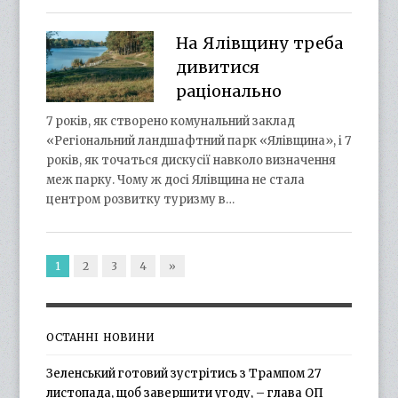
На Ялівщину треба
дивитися
раціонально
7 років, як створено комунальний заклад
«Регіональний ландшафтний парк «Ялівщина», і 7
років, як точаться дискусії навколо визначення
меж парку. Чому ж досі Ялівщина не стала
центром розвитку туризму в…
1
2
3
4
»
ОСТАННІ НОВИНИ
Зеленський готовий зустрітись з Трампом 27
листопада, щоб завершити угоду, – глава ОП