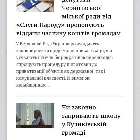
Чернігівської
міської ради від
«Слуги Народу» пропонують
віддати частину коштів громадам
У Верховній Раді України розглядають
законопроекти щодо малої приватизації, які
усувають штучні бюрократичні перешкоди і
спрощують процедуру підготовки до
приватизації об’єктів як державної, так і
комунальної власності. Із вимогою
якнайшвидше…
Чи законно
закривають школу
у Куликівській
громаді