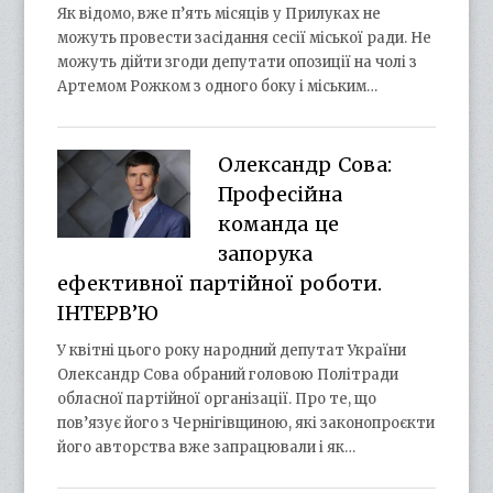
Як відомо, вже п’ять місяців у Прилуках не
можуть провести засідання сесії міської ради. Не
можуть дійти згоди депутати опозиції на чолі з
Артемом Рожком з одного боку і міським…
Олександр Сова:
Професійна
команда це
запорука
ефективної партійної роботи.
ІНТЕРВ’Ю
У квітні цього року народний депутат України
Олександр Сова обраний головою Політради
обласної партійної організації. Про те, що
пов’язує його з Чернігівщиною, які законопроєкти
його авторства вже запрацювали і як…