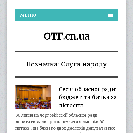
МЕНЮ
ОТГ.cn.ua
Позначка:
Слуга народу
Сесія обласної ради:
бюджет та битва за
лісгоспи
30 липня на черговій сесії обласної ради
депутати мали проголосувати більш ніж 60
питань і ще близько двох десятків депутатських