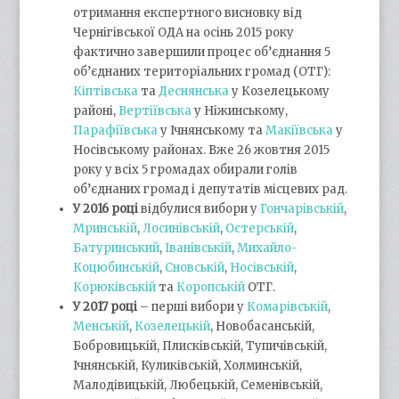
отримання експертного висновку від
Чернігівської ОДА на осінь 2015 року
фактично завершили процес об’єднання 5
об’єднаних територіальних громад (ОТГ):
Кіптівська
та
Деснянська
у Козелецькому
районі,
Вертіївська
у Ніжинському,
Парафіївська
у Ічнянському та
Макіївська
у
Носівському районах. Вже 26 жовтня 2015
року у всіх 5 громадах обирали голів
об’єднаних громад і депутатів місцевих рад.
У
2016 році
відбулися вибори у
Гончарівській
,
Мринській
,
Лосинівській
,
Остерській
,
Батуринський
,
Іванівській
,
Михайло-
Коцюбинській
,
Сновській
,
Носівській
,
Корюківській
та
Коропській
ОТГ.
У 2017 році
– перші вибори у
Комарівській
,
Менській
,
Козелецькій
, Новобасанській,
Бобровицькій, Плисківській, Тупичівській,
Ічнянській, Куликівській, Холминській,
Малодівицькій, Любецькій, Семенівській,