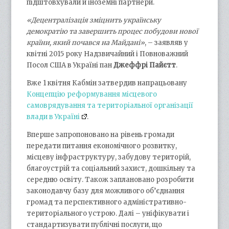
підштовхували й іноземні партнери.
«Децентралізація зміцнить українську
демократію та завершить процес побудови нової
країни, який почався на Майдані»
, – заявляв у
квітні 2015 року Надзвичайний і Повноважний
Посол США в Україні пан
Джеффрі Пайєтт
.
Вже 1 квітня Кабмін затвердив напрацьовану
Концепцію реформування місцевого
самоврядування та територіальної організації
влади в Україні
.
Вперше запропоновано на рівень громади
передати питання економічного розвитку,
місцеву інфраструктуру, забудову територій,
благоустрій та соціальний захист, дошкільну та
середню освіту. Також заплановано розробити
законодавчу базу для можливого об’єднання
громад та перспективного адміністративно-
територіального устрою. Далі – уніфікувати і
стандартизувати публічні послуги, що