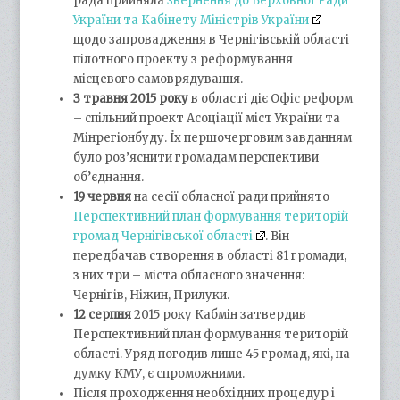
рада прийняла
звернення до Верховної Ради
України та Кабінету Міністрів України
щодо запровадження в Чернігівській області
пілотного проекту з реформування
місцевого самоврядування.
З травня 2015 року
в області діє Офіс реформ
– спільний проект Асоціації міст України та
Мінрегіонбуду. Їх першочерговим завданням
було роз’яснити громадам перспективи
об’єднання.
19 червня
на сесії обласної ради прийнято
Перспективний план формування територій
громад Чернігівської області
. Він
передбачав створення в області 81 громади,
з них три – міста обласного значення:
Чернігів, Ніжин, Прилуки.
12 серпня
2015 року Кабмін затвердив
Перспективний план формування територій
області. Уряд погодив лише 45 громад, які, на
думку КМУ, є спроможними.
Після проходження необхідних процедур і