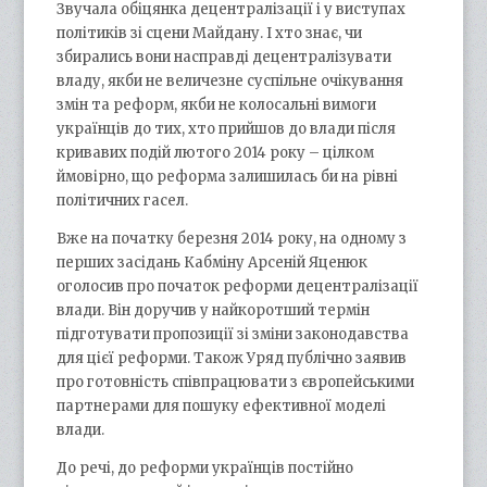
Звучала обіцянка децентралізації і у виступах
політиків зі сцени Майдану. І хто знає, чи
збирались вони насправді децентралізувати
владу, якби не величезне суспільне очікування
змін та реформ, якби не колосальні вимоги
українців до тих, хто прийшов до влади після
кривавих подій лютого 2014 року – цілком
ймовірно, що реформа залишилась би на рівні
політичних гасел.
Вже на початку березня 2014 року, на одному з
перших засідань Кабміну Арсеній Яценюк
оголосив про початок реформи децентралізації
влади. Він доручив у найкоротший термін
підготувати пропозиції зі зміни законодавства
для цієї реформи. Також Уряд публічно заявив
про готовність співпрацювати з європейськими
партнерами для пошуку ефективної моделі
влади.
До речі, до реформи українців постійно