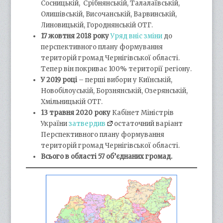
Сосницькій, Срібнянській, Талалаївській,
Олишівській, Височанській, Варвинській,
Линовицькій, Городнянській ОТГ.
17 жовтня 2018 року
Уряд вніс зміни
до
перспективного плану формування
територій громад Чернігівської області.
Тепер він покриває 100% території регіону.
У 2019 році
– перші вибори у Киїнській,
Новобілоуській, Борзнянській, Озерянській,
Хмільницькій ОТГ.
13 травня 2020 року
Кабінет Міністрів
України
затвердив
остаточний варіант
Перспективного плану формування
територій громад Чернігівської області.
Всього в області 57 об’єднаних громад.