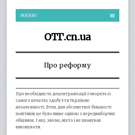
МЕНЮ
ОТГ.cn.ua
Про реформу
Про необхідність децентралізації говорять із
самого початку здобуття Україною
незалежності. Втім, для абсолютної більшості
політиків це було лише однією з передвиборчих
обіцянок. І яку, звісно, ніхто і не планував
виконувати.