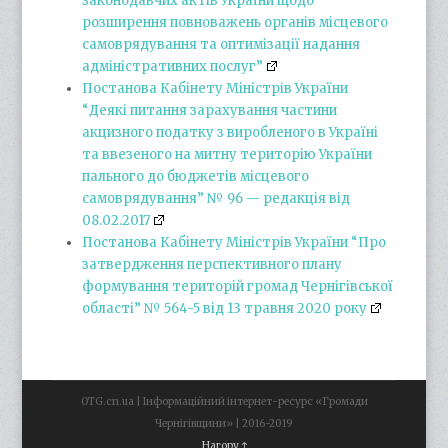
законодавчих актів України щодо
розширення повноважень органів місцевого
самоврядування та оптимізації надання
адміністративних послуг”
Постанова Кабінету Міністрів України
“Деякі питання зарахування частини
акцизного податку з виробленого в Україні
та ввезеного на митну територію України
пального до бюджетів місцевого
самоврядування” № 96 — редакція від
08.02.2017
Постанова Кабінету Міністрів України “Про
затвердження перспективного плану
формування територій громад Чернігівської
області” № 564-5 від 13 травня 2020 року
OTG.cn.ua | Інформаційний інтернет-ресурс «Громади
Чернігівщини» | 2016-2019
Нагору ↑