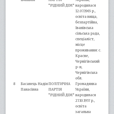
“РІДНИЙ ДІМ”
народилася
12.07.1965 р.,
освіта вища,
безпартійна,
Іванівська
сільська рада,
спеціаліст,
місце
проживання: с.
Красне,
Чернігівський
р-н,
Чернігівська
обл.
8
Басанець Надія
ПОЛІТИЧНА
Громадянка
Панасівна
ПАРТІЯ
України,
“РІДНИЙ ДІМ”
народилася
27.10.1957 р.,
освіта
загальна