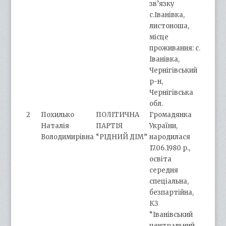
зв’язку
с.Іванівка,
листоноша,
місце
проживання: с.
Іванівка,
Чернігівський
р-н,
Чернігівська
обл.
2
Похилько
ПОЛІТИЧНА
Громадянка
Наталія
ПАРТІЯ
України,
Володимирівна
“РІДНИЙ ДІМ”
народилася
17.06.1980 р.,
освіта
середня
спеціальна,
безпартійна,
КЗ
“Іванівський
центральний