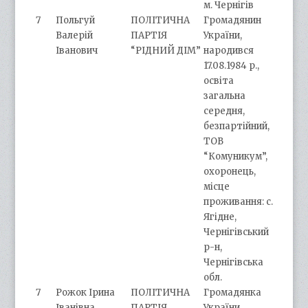
м. Чернігів
7
Польгуй
ПОЛІТИЧНА
Громадянин
Валерій
ПАРТІЯ
України,
Іванович
“РІДНИЙ ДІМ”
народився
17.08.1984 р.,
освіта
загальна
середня,
безпартійний,
ТОВ
“Комуникум”,
охоронець,
місце
проживання: с.
Ягідне,
Чернігівський
р-н,
Чернігівська
обл.
7
Рожок Ірина
ПОЛІТИЧНА
Громадянка
Іванівна
ПАРТІЯ
України,