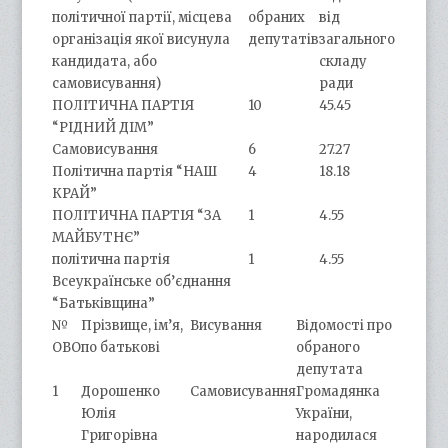
політичної партії, місцева
обраних
від
організація якої висунула
депутатів
загального
кандидата, або
складу
самовисування)
ради
ПОЛІТИЧНА ПАРТІЯ
10
45.45
“РІДНИЙ ДІМ”
Самовисування
6
27.27
Політична партія “НАШ
4
18.18
КРАЙ”
ПОЛІТИЧНА ПАРТІЯ “ЗА
1
4.55
МАЙБУТНЄ”
політична партія
1
4.55
Всеукраїнське об’єднання
“Батьківщина”
№
Прізвище, ім’я,
Висування
Відомості про
ОВО
по батькові
обраного
депутата
1
Дорошенко
Самовисування
Громадянка
Юлія
України,
Григорівна
народилася