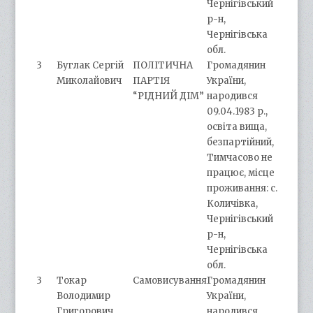
Чернігівський
р-н,
Чернігівська
обл.
3
Буглак Сергій
ПОЛІТИЧНА
Громадянин
Миколайович
ПАРТІЯ
України,
“РІДНИЙ ДІМ”
народився
09.04.1983 р.,
освіта вища,
безпартійний,
Тимчасово не
працює, місце
проживання: с.
Количівка,
Чернігівський
р-н,
Чернігівська
обл.
3
Токар
Самовисування
Громадянин
Володимир
України,
Григорович
народився