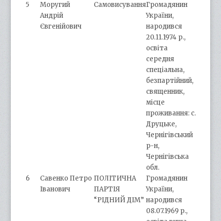
5
Моругий
Самовисування
Громадянин
Андрій
України,
Євгенійович
народився
20.11.1974 р.,
освіта
середня
спеціальна,
безпартійний,
священник,
місце
проживання: с.
Друцьке,
Чернігівський
р-н,
Чернігівська
обл.
6
Савенко Петро
ПОЛІТИЧНА
Громадянин
Іванович
ПАРТІЯ
України,
“РІДНИЙ ДІМ”
народився
08.07.1969 р.,