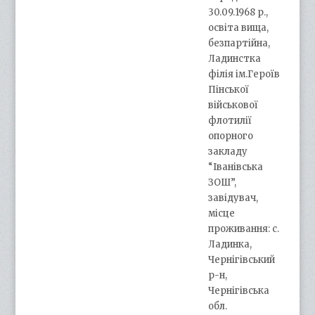
30.09.1968 р.,
освіта вища,
безпартійна,
Ладинстка
філія ім.Героїв
Пінської
військової
флотилії
опорного
закладу
“Іванівська
ЗОШ”,
завідувач,
місце
проживання: с.
Ладинка,
Чернігівський
р-н,
Чернігівська
обл.