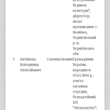
будинок
культури”,
директор,
місце
проживання: с.
Іванівка,
Чернігівський
р-н,
Чернігівська
обл.
3
Антипець
Самовисування
Громадянин
Володимир
України,
Олексійович
народився
05.02.1966 р.,
освіта
загальна
середня,
безпартійний,
КП
“Міськсвітло”,