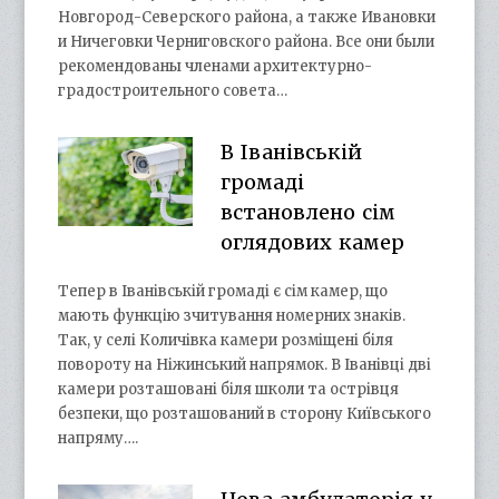
Новгород-Северского района, а также Ивановки
и Ничеговки Черниговского района. Все они были
рекомендованы членами архитектурно-
градостроительного совета…
В Іванівській
громаді
встановлено сім
оглядових камер
Тепер в Іванівській громаді є сім камер, що
мають функцію зчитування номерних знаків.
Так, у селі Количівка камери розміщені біля
повороту на Ніжинський напрямок. В Іванівці дві
камери розташовані біля школи та острівця
безпеки, що розташований в сторону Київського
напряму….