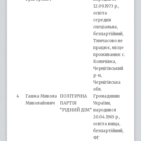
12.09.1973 р.,
освіта
середня
спеціальна,
безпартійний,
Тимчасово не
працює, місце
проживання: с.
Количівка,
Чернігівський
р-н,
Чернігівська
обл.
4
Ганжа Микола
ПОЛІТИЧНА
Громадянин
Миколайович
ПАРТІЯ
України,
“РІДНИЙ ДІМ”
народився
20.04.1965 р.,
освіта вища,
безпартійний,
ФГ