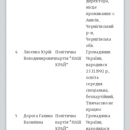
директора,
місце
проживання: с.
Анисів,
Чернігівський
р-н,
Чернігівська
обл.
4
Лисенко Юрій
Політична
Громадянин
Володимирович
партія “НАШ
України,
КРАЙ”
народився
23.11.1992 р.,
освіта
середня
спеціальна,
безпартійний,
Тимчасово не
працює
5
Дорога Галина
Політична
Громадянка
Василівна
партія “НАШ
України,
КРАЙ”
народилася