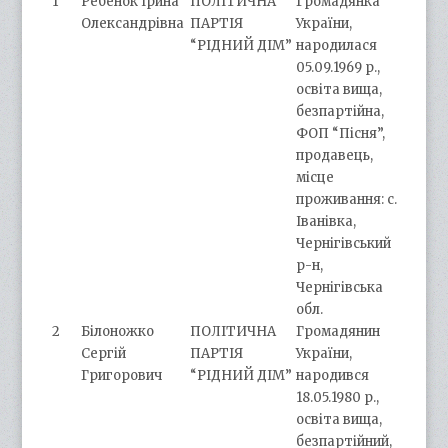
1
Ребенок Ірина
ПОЛІТИЧНА
Громадянка
Олександрівна
ПАРТІЯ
України,
“РІДНИЙ ДІМ”
народилася
05.09.1969 р.,
освіта вища,
безпартійна,
ФОП “Пісня”,
продавець,
місце
проживання: с.
Іванівка,
Чернігівський
р-н,
Чернігівська
обл.
2
Білоножко
ПОЛІТИЧНА
Громадянин
Сергій
ПАРТІЯ
України,
Григорович
“РІДНИЙ ДІМ”
народився
18.05.1980 р.,
освіта вища,
безпартійний,