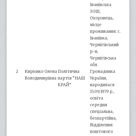
Іванівська
ЗОШ,
Охоронець,
місце
проживання: с.
Іванівка,
Чернігівський
р-н,
Чернігівська
обл.
2
Кирієнко Олена
Політична
Громадянка
Володимирівна
партія “НАШ
України,
КРАЙ”
народилася
15.09.1979 р.,
освіта
середня
спеціальна,
безпартійна,
Відділення
поштового