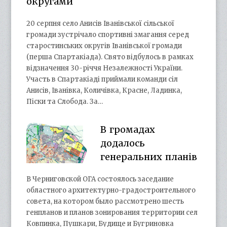
округами
20 серпня село Анисів Іванівської сільської
громади зустрічало спортивні змагання серед
старостинських округів Іванівської громади
(перша Спартакіада). Свято відбулось в рамках
відзначення 30-річчя Незалежності України.
Участь в Спартакіаді приймали команди сіл
Анисів, Іванівка, Количівка, Красне, Ладинка,
Піски та Слобода. За…
В громадах
додалось
генеральних планів
В Черниговской ОГА состоялось заседание
областного архитектурно-градостроительного
совета, на котором было рассмотрено шесть
генпланов и планов зонирования территории сел
Ковпинка, Пушкари, Будище и Бугриновка