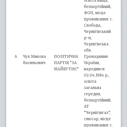
освіта вища,
безпартійний,
ФОП, місце
проживання: с.
Слобода,
Чернігівський
р-н,
Чернігівська
обл.
6
Чух Микола
ПОЛІТИЧНА
Громадянин
Васильович
ПАРТІЯ “ЗА
України,
МАЙБУТНЄ”
народився
02.04.1984 р.,
освіта
загальна
середня,
безпартійний,
АТ
“Чернігівгаз”,
слюсар, місце
проживання: с.