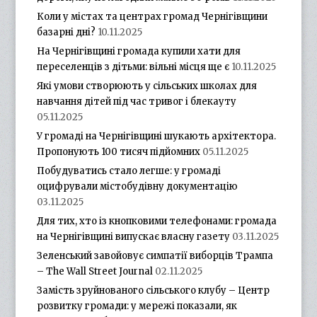
Коли у містах та центрах громад Чернігівщини
базарні дні?
10.11.2025
На Чернігівщині громада купили хати для
переселенців з дітьми: вільні місця ще є
10.11.2025
Які умови створюють у сільських школах для
навчання дітей під час тривог і блекауту
05.11.2025
У громаді на Чернігівщині шукають архітектора.
Пропонують 100 тисяч підйомних
05.11.2025
Побудуватись стало легше: у громаді
оцифрували містобудівну документацію
03.11.2025
Для тих, хто із кнопковими телефонами: громада
на Чернігівщині випускає власну газету
03.11.2025
Зеленський завойовує симпатії виборців Трампа
– The Wall Street Journal
02.11.2025
Замість зруйнованого сільського клубу – Центр
розвитку громади: у мережі показали, як