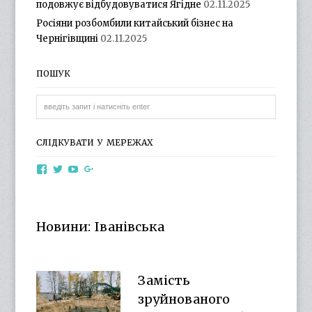
подовжує відбудовуватися Ягідне
02.11.2025
Росіяни розбомбили китайський бізнес на
Чернігівщині
02.11.2025
ПОШУК
СЛІДКУВАТИ У МЕРЕЖАХ
View
View
View
View
otg.cn.ua’s
otg_cn_ua’s
UCba73zK-
100218615561229778998’s
profile
profile
rSLD6mYyKjr45Ng’s
profile
on
on
profile
on
Facebook
Twitter
on
Google+
Новини: Іванівська
YouTube
Замість
зруйнованого