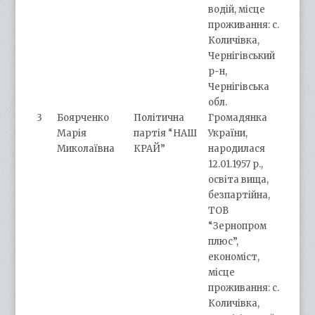
водій, місце
проживання: с.
Количівка,
Чернігівський
р-н,
Чернігівська
обл.
3
Боярченко
Політична
Громадянка
Марія
партія “НАШ
України,
Миколаївна
КРАЙ”
народилася
12.01.1957 р.,
освіта вища,
безпартійна,
ТОВ
“Зернопром
плюс”,
економіст,
місце
проживання: с.
Количівка,