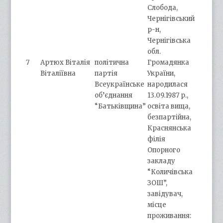
Слобода,
Чернігівський
р-н,
Чернігівська
обл.
7
Артюх Віталія
політична
Громадянка
Віталіївна
партія
України,
Всеукраїнське
народилася
об’єднання
13.09.1987 р.,
“Батьківщина”
освіта вища,
безпартійна,
Краснянська
філія
Опорного
закладу
“Количівська
ЗОШ”,
завідувач,
місце
проживання: