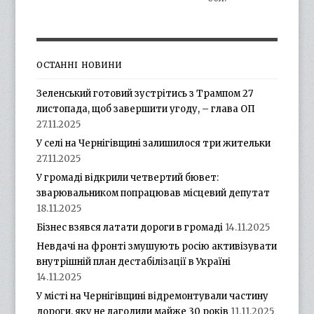
ОСТАННІ НОВИНИ
Зеленський готовий зустрітись з Трампом 27
листопада, щоб завершити угоду, – глава ОП
27.11.2025
У селі на Чернігівщині залишилося три жительки
27.11.2025
У громаді відкрили четвертий бювет:
зварювальником попрацював місцевий депутат
18.11.2025
Бізнес взявся латати дороги в громаді
14.11.2025
Невдачі на фронті змушують росію активізувати
внутрішній план дестабілізації в Україні
14.11.2025
У місті на Чернігівщині відремонтували частину
дороги, яку не лагодили майже 30 років
11.11.2025