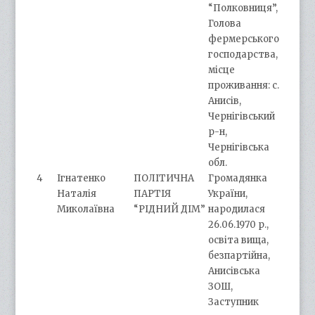
“Полковниця”,
Голова
фермерського
господарства,
місце
проживання: с.
Анисів,
Чернігівський
р-н,
Чернігівська
обл.
4
Ігнатенко
ПОЛІТИЧНА
Громадянка
Наталія
ПАРТІЯ
України,
Миколаївна
“РІДНИЙ ДІМ”
народилася
26.06.1970 р.,
освіта вища,
безпартійна,
Анисівська
ЗОШ,
Заступник