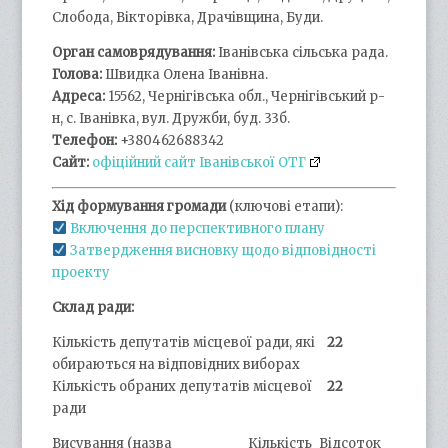
Слобода, Вікторівка, Драчівщина, Буди.
Орган самоврядування:
Іванівська сільська рада.
Голова:
Швидка Олена Іванівна.
Адреса:
15562, Чернігівська обл., Чернігівський р-
н, с. Іванівка, вул. Дружби, буд. 33б.
Телефон:
+380462688342
Сайт:
офіційний сайт Іванівської ОТГ
Хід формування громади
(ключові етапи):
Включення до перспективного плану
Затвердження висновку щодо відповідності
проекту
Склад ради:
Кількість депутатів місцевої ради, які
22
обираються на відповідних виборах
Кількість обраних депутатів місцевої
22
ради
Висування (назва
Кількість
Відсоток