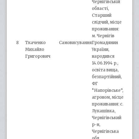
Чернігівській
області,
Старший
слідчий, місце
проживання:
м. Чернігів
8
Ткаченко
Самовисування
Громадянин
Михайло
України,
Григорович
народився
14.06.1994 р.,
освіта вища,
безпартійний,
ФГ
“Напорівське”,
агроном, місце
проживання: с.
Лукашівка,
Чернігівський
р-н,
Чернігівська
обл.