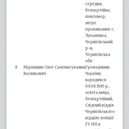
середня,
безпартійна,
пенсіонер,
місце
проживання: с.
Лукашівка,
Чернігівський
р-н,
Чернігівська
обл.
8
Мірошник Олег
Самовисування
Громадянин
Васильович
України,
народився
09.08.1985 р.,
освіта вища,
безпартійний,
Слідчий відділ
Чернігівського
відділу поліції
ГУ НП в