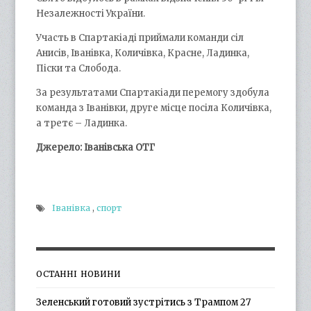
Незалежності України.
Участь в Спартакіаді приймали команди сіл
Анисів, Іванівка, Количівка, Красне, Ладинка,
Піски та Слобода.
За результатами Спартакіади перемогу здобула
команда з Іванівки, друге місце посіла Количівка,
а третє – Ладинка.
Джерело: Іванівська ОТГ
Іванівка
,
спорт
ОСТАННІ НОВИНИ
Зеленський готовий зустрітись з Трампом 27