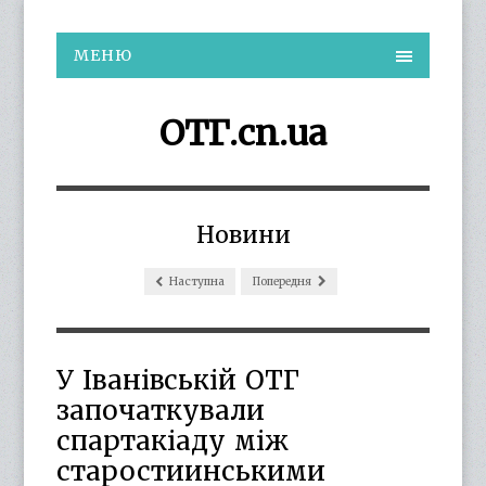
МЕНЮ
ОТГ.cn.ua
Новини
Наступна
Попередня
У Іванівській ОТГ
започаткували
спартакіаду між
старостиинськими