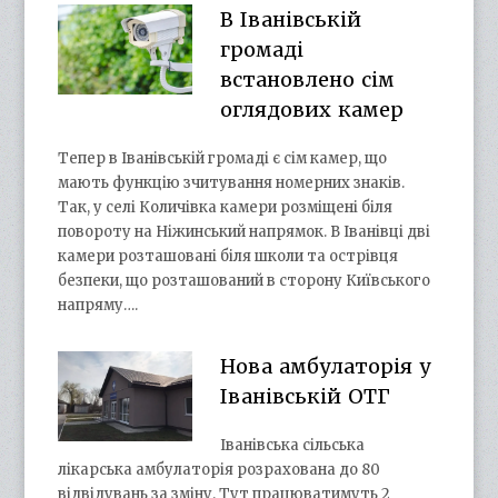
В Іванівській
громаді
встановлено сім
оглядових камер
Тепер в Іванівській громаді є сім камер, що
мають функцію зчитування номерних знаків.
Так, у селі Количівка камери розміщені біля
повороту на Ніжинський напрямок. В Іванівці дві
камери розташовані біля школи та острівця
безпеки, що розташований в сторону Київського
напряму….
Нова амбулаторія у
Іванівській ОТГ
Іванівська сільська
лікарська амбулаторія розрахована до 80
відвідувань за зміну. Тут працюватимуть 2