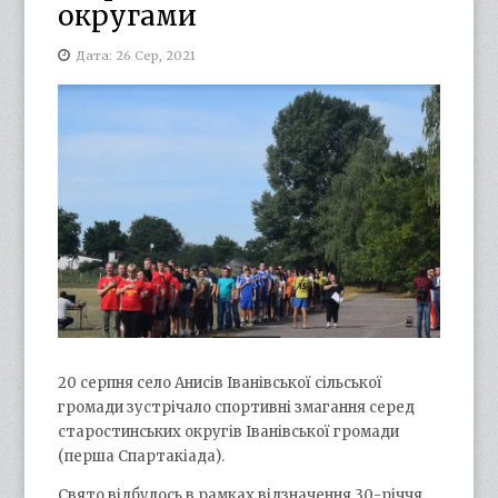
округами
Дата: 26 Сер, 2021
20 серпня село Анисів Іванівської сільської
громади зустрічало спортивні змагання серед
старостинських округів Іванівської громади
(перша Спартакіада).
Свято відбулось в рамках відзначення 30-річчя