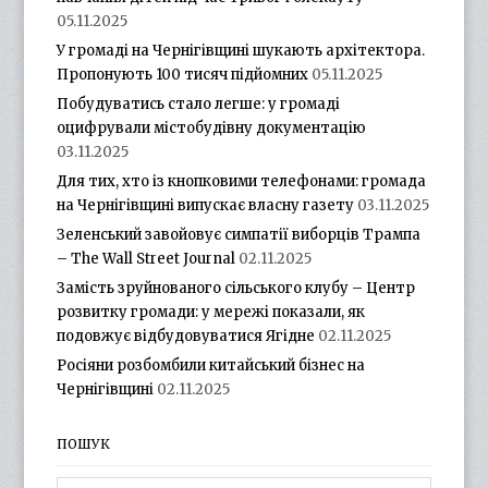
05.11.2025
У громаді на Чернігівщині шукають архітектора.
Пропонують 100 тисяч підйомних
05.11.2025
Побудуватись стало легше: у громаді
оцифрували містобудівну документацію
03.11.2025
Для тих, хто із кнопковими телефонами: громада
на Чернігівщині випускає власну газету
03.11.2025
Зеленський завойовує симпатії виборців Трампа
– The Wall Street Journal
02.11.2025
Замість зруйнованого сільського клубу – Центр
розвитку громади: у мережі показали, як
подовжує відбудовуватися Ягідне
02.11.2025
Росіяни розбомбили китайський бізнес на
Чернігівщині
02.11.2025
ПОШУК