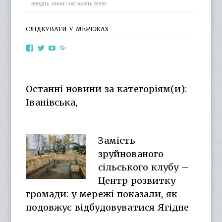
СЛІДКУВАТИ У МЕРЕЖАХ
View
View
View
View
otg.cn.ua’s
otg_cn_ua’s
UCba73zK-
100218615561229778998’s
profile
profile
rSLD6mYyKjr45Ng’s
profile
on
on
profile
on
Facebook
Twitter
on
Google+
Останні новини за категоріям(и):
YouTube
Іванівська,
Замість
зруйнованого
сільського клубу –
Центр розвитку
громади: у мережі показали, як
подовжує відбудовуватися Ягідне