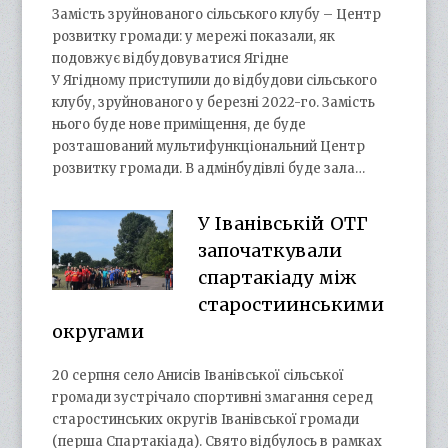
Замість зруйнованого сільського клубу – Центр
розвитку громади: у мережі показали, як
подовжує відбудовуватися Ягідне
У Ягідному приступили до відбудови сільського
клубу, зруйнованого у березні 2022-го. Замість
нього буде нове приміщення, де буде
розташований мультифункціональний Центр
розвитку громади. В адмінбудівлі буде зала…
У Іванівській ОТГ
започаткували
спартакіаду між
старостиинськими
округами
20 серпня село Анисів Іванівської сільської
громади зустрічало спортивні змагання серед
старостинських округів Іванівської громади
(перша Спартакіада). Свято відбулось в рамках