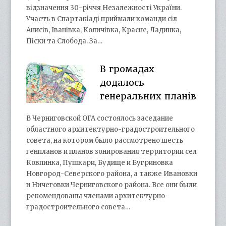
відзначення 30-річчя Незалежності України.
Участь в Спартакіаді приймали команди сіл
Анисів, Іванівка, Количівка, Красне, Ладинка,
Піски та Слобода. За…
В громадах
додалось
генеральних планів
В Черниговской ОГА состоялось заседание
областного архитектурно-градостроительного
совета, на котором было рассмотрено шесть
генпланов и планов зонирования территории сел
Ковпинка, Пушкари, Будище и Бугриновка
Новгород-Северского района, а также Ивановки
и Ничеговки Черниговского района. Все они были
рекомендованы членами архитектурно-
градостроительного совета…