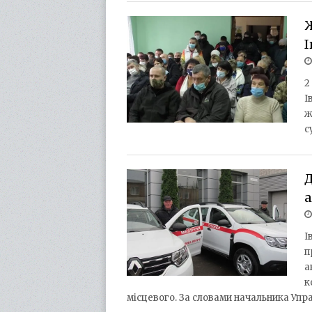
Ж
І
2
І
ж
с
Д
І
п
а
к
місцевого. За словами начальника Упр