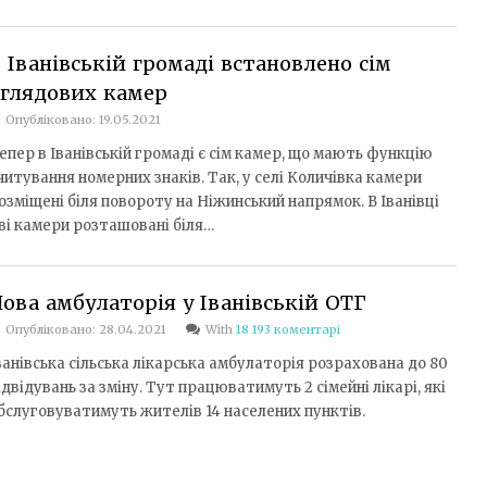
 Іванівській громаді встановлено сім
глядових камер
Опубліковано: 19.05.2021
епер в Іванівській громаді є сім камер, що мають функцію
читування номерних знаків. Так, у селі Количівка камери
озміщені біля повороту на Ніжинський напрямок. В Іванівці
ві камери розташовані біля…
ова амбулаторія у Іванівській ОТГ
Опубліковано: 28.04.2021
With
18 193 коментарі
ванівська сільська лікарська амбулаторія розрахована до 80
ідвідувань за зміну. Тут працюватимуть 2 сімейні лікарі, які
бслуговуватимуть жителів 14 населених пунктів.