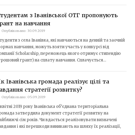
тудентам з Іванівської ОТГ пропонують
рант на навчання
Опубліковано: 30.09.2019
туденти з села Іванівка, які навчаються на денній та заочній
ормах навчання, можуть взяти участь у конкурсі від
омпанії Scholarship, переможець якого отримує стипендію
грошовий грант) на сплату навчання. Сплачується…
к Іванівська громада реалізує цілі та
авдання стратегії розвитку?
Опубліковано: 05.09.2019
 квітні 2019 року Іванівська об’єднана територіальна
ромада затвердила документ стратегії розвитку на
айближчі сім років. Чи вдається реалізовувати визначені
авдання і які перешкоди виникають на шляху їх реалізації,