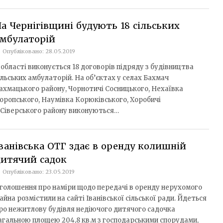
а Чернігівщині будують 18 сільських
амбулаторій
Опубліковано: 28.05.2019
 області виконується 18 договорів підряду з будівництва
ільських амбулаторій. На об’єктах у селах Бахмач
ахмацького району, Чорнотичі Сосницького, Нехаївка
оропського, Наумівка Корюківського, Хоробичі
-Сіверського району виконуються…
ванівська ОТГ здає в оренду колишній
дитячий садок
Опубліковано: 23.05.2019
голошення про наміри щодо передачі в оренду нерухомого
айна розмістили на сайті Іванівської сільської ради. Йдеться
ро нежитлову будівля недіючого дитячого садочка
агальною площею 204,8 кв.м з господарськими спорудами,