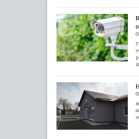
В
о
Т
з
р
д
Н
І
в
о