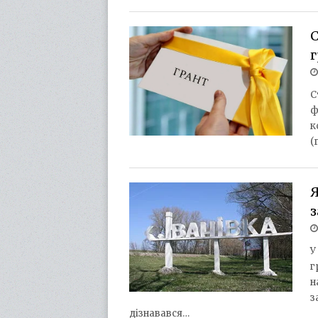
С
г
С
ф
к
(
Я
з
У
г
н
з
дізнавався…