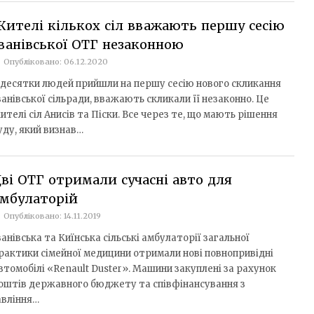
ителі кількох сіл вважають першу сесію
ванівської ОТГ незаконною
Опубліковано: 06.12.2020
 десятки людей прийшли на першу сесію нового скликання
ванівської сільради, вважають скликали її незаконно. Це
ителі сіл Анисів та Піски. Все через те, що мають рішення
уду, який визнав…
ві ОТГ отримали сучасні авто для
амбулаторій
Опубліковано: 14.11.2019
ванівська та Киїнська сільські амбулаторії загальної
рактики сімейної медицини отримали нові повнопривідні
втомобілі «Renault Duster». Машини закуплені за рахунок
оштів державного бюджету та співфінансування з
авління…