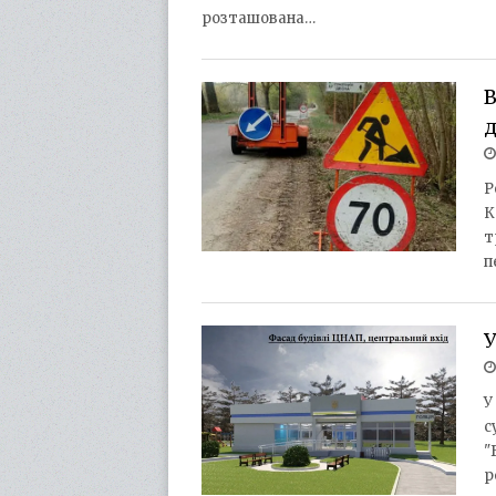
розташована…
В
д
Р
К
т
п
У
У
с
"
р