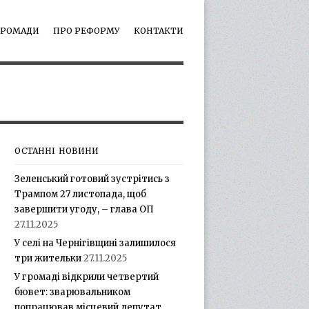
ГРОМАДИ
ПРО РЕФОРМУ
КОНТАКТИ
ОСТАННІ НОВИНИ
Зеленський готовий зустрітись з
Трампом 27 листопада, щоб
завершити угоду, – глава ОП
27.11.2025
У селі на Чернігівщині залишилося
три жительки
27.11.2025
У громаді відкрили четвертий
бювет: зварювальником
попрацював місцевий депутат