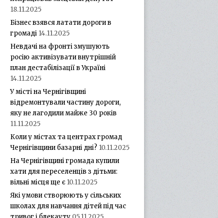
18.11.2025
Бізнес взявся латати дороги в
громаді
14.11.2025
Невдачі на фронті змушують
росію активізувати внутрішній
план дестабілізації в Україні
14.11.2025
У місті на Чернігівщині
відремонтували частину дороги,
яку не лагодили майже 30 років
11.11.2025
Коли у містах та центрах громад
Чернігівщини базарні дні?
10.11.2025
На Чернігівщині громада купили
хати для переселенців з дітьми:
вільні місця ще є
10.11.2025
Які умови створюють у сільських
школах для навчання дітей під час
тривог і блекауту
05.11.2025