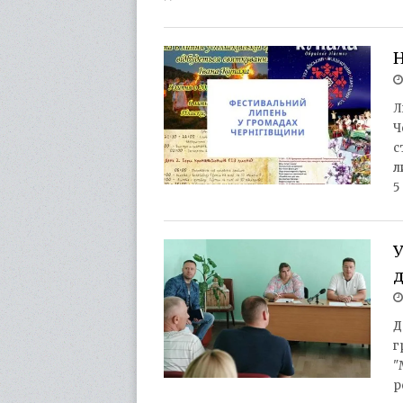
Н
Л
Ч
с
л
5
У
Д
г
"
р