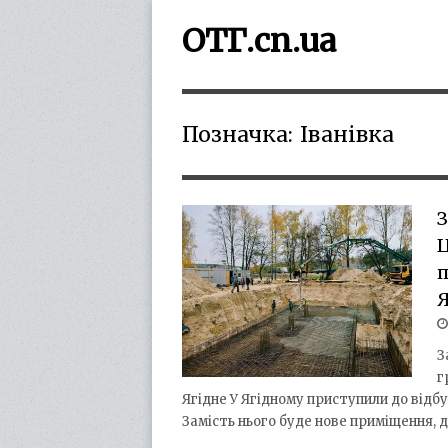
ОТГ.cn.ua
Позначка:
Іванівка
З
Ц
п
Я
З
г
Ягідне У Ягідному приступили до відбу
Замість нього буде нове приміщення, 