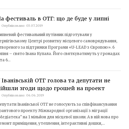
а фестиваль в ОТГ: що де буде у липні
Опубліковано: 03.07.2019
ипневий фестивальний путівник підготували у
ернігівському Центрі розвитку місцевого самоврядування,
твореного за підтримки Програми «U-LEAD з Європою». 6
ипня – свято Івана Купала. Його святкуватимуть у громадах
 та 6…
 Іванівській ОТГ голова та депутати не
дійшли згоди щодо грошей на проект
Опубліковано: 06.06.2019
епутати Іванівської ОТГ не голосують за співфінансування
рантового проекту Міжнародної організації з міграції
Медіатека" на 1 мільйон для місцевої школи. А в ній мова про
емонт приміщення, утеплення, інтерактивні дошки,…