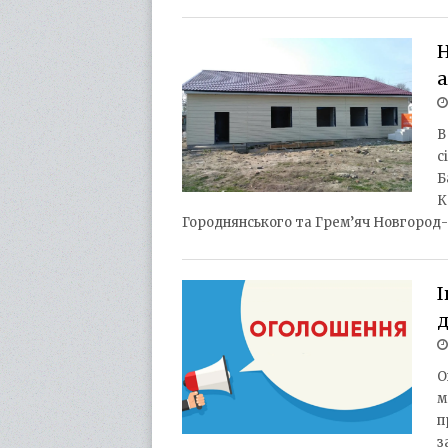
Н
В
с
Б
К
Городнянського та Грем’яч Новгород
І
О
м
п
з