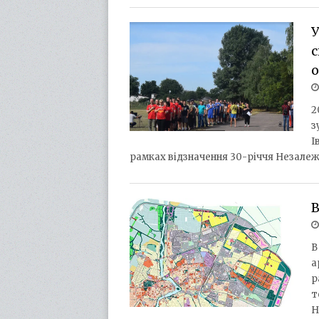
У
с
2
з
І
рамках відзначення 30-річчя Незалеж
В
В
а
р
т
Н