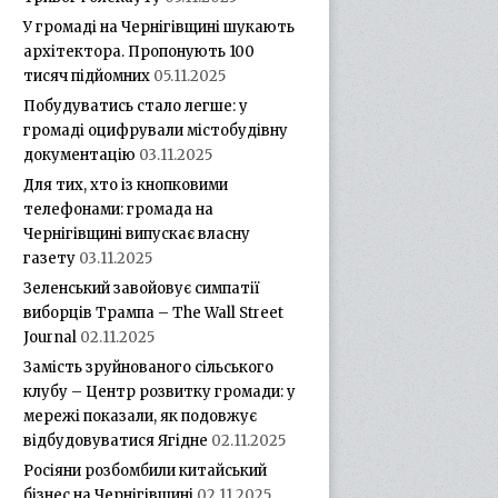
У громаді на Чернігівщині шукають
архітектора. Пропонують 100
тисяч підйомних
05.11.2025
Побудуватись стало легше: у
громаді оцифрували містобудівну
документацію
03.11.2025
Для тих, хто із кнопковими
телефонами: громада на
Чернігівщині випускає власну
газету
03.11.2025
Зеленський завойовує симпатії
виборців Трампа – The Wall Street
Journal
02.11.2025
Замість зруйнованого сільського
клубу – Центр розвитку громади: у
мережі показали, як подовжує
відбудовуватися Ягідне
02.11.2025
Росіяни розбомбили китайський
бізнес на Чернігівщині
02.11.2025