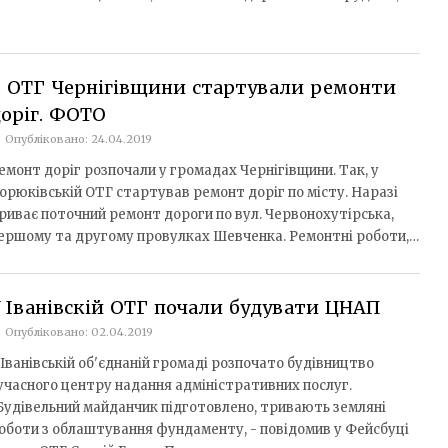
 ОТГ Чернігівщини стартували ремонти
оріг. ФОТО
Опубліковано: 24.04.2019
емонт доріг розпочали у громадах Чернігівщини. Так, у
орюківській ОТГ стартував ремонт доріг по місту. Наразі
риває поточний ремонт дороги по вул. Червонохутірська,
ершому та другому провулках Шевченка. Ремонтні роботи,…
 Іванівскій ОТГ почали будувати ЦНАП
Опубліковано: 02.04.2019
 Іванівській об'єднаній громаді розпочато будівництво
учасного центру надання адміністративних послуг.
Будівельний майданчик підготовлено, тривають земляні
оботи з облаштування фундаменту, - повідомив у Фейсбуці