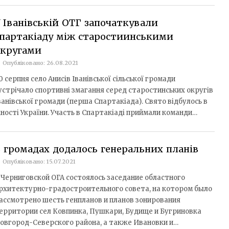
 Іванівській ОТГ започаткували
партакіаду між старостиинськими
округами
Опубліковано: 26.08.2021
0 серпня село Анисів Іванівської сільської громади
устрічало спортивні змагання серед старостинських округів
ванівської громади (перша Спартакіада). Свято відбулось в
ності України. Участь в Спартакіаді приймали команди…
 громадах додалось генеральних планів
Опубліковано: 15.07.2021
 Черниговской ОГА состоялось заседание областного
рхитектурно-градостроительного совета, на котором было
ассмотрено шесть генпланов и планов зонирования
ерритории сел Ковпинка, Пушкари, Будище и Бугриновка
овгород-Северского района, а также Ивановки и…