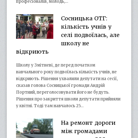
професіоналів, молодь,…
Сосницька ОТГ:
кількість учнів у
селі подвоїлась, але
школу не
відкриють
Школу у Змітневі, де перед початком
навчального року подвоїлась кількість учнів, не
відкриють. Рішення ухвалили депутати на сесії,
сказав голова Сосницької громади Андрій
Портний, переголосовувати його не будуть.
Рішення про закриття школи депутати прийняли
у квітні. Тоді там навчалось 25…
На ремонт дороги
між громадами