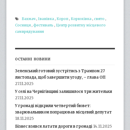
Бахмач
,
Іванівка
,
Короп
,
Корюківка
,
свято
,
Сосниця
,
фестиваль
,
Центр розвитку місцевого
самврядування
ОСТАННІ НОВИНИ
Зеленський готовий зустрітись з Трампом 27
листопада, щоб завершити угоду, – глава ОП
27.11.2025
У селі на Чернігівщині залишилося три жительки
27.11.2025
У громаді відкрили четвертий бювет:
зварювальником попрацював місцевий депутат
18.11.2025
Бізнес взявся латати дороги в громаді
14.11.2025