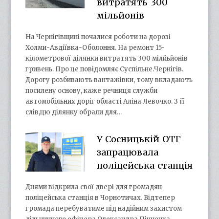
витратять 300
мільйонів
На Чернігівщині почалися роботи на дорозі
Холми-Авдіївка-Оболоння. На ремонт 15-
кілометрової ділянки витратять 300 мілйьйонів
гривень. Про це повідомляє Суспільне.Чернігів.
Дорогу розбивають вантажівки, тому вкладають
посилену основу, каже речниця служби
автомобільних доріг області Аліна Левочко. З її
слів,цю ділянку обрали для…
У Сосницькій ОТГ
запрацювала
поліцейська станція
Днями відкрила свої двері для громадян
поліцейська станція в Чорнотичах. Відтепер
громада перебуватиме під надійним захистом