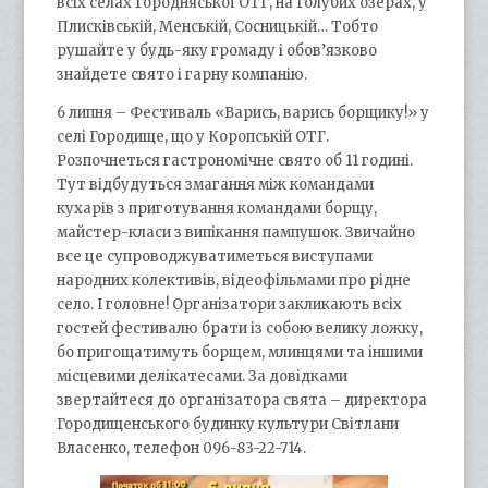
всіх селах Городняської ОТГ, на Голубих озерах, у
Плисківській, Менській, Сосницькій… Тобто
рушайте у будь-яку громаду і обов’язково
знайдете свято і гарну компанію.
6 липня – Фестиваль «Варись, варись борщику!» у
селі Городище, що у Коропській ОТГ.
Розпочнеться гастрономічне свято об 11 годині.
Тут відбудуться змагання між командами
кухарів з приготування командами борщу,
майстер-класи з випікання пампушок. Звичайно
все це супроводжуватиметься виступами
народних колективів, відеофільмами про рідне
село. І головне! Організатори закликають всіх
гостей фестивалю брати із собою велику ложку,
бо пригощатимуть борщем, млинцями та іншими
місцевими делікатесами. За довідками
звертайтеся до організатора свята – директора
Городищенського будинку культури Світлани
Власенко, телефон 096-83-22-714.