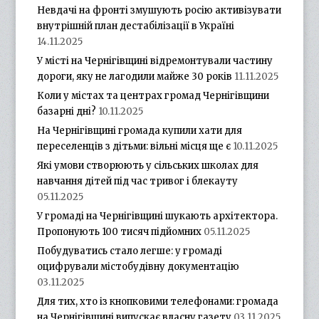
Невдачі на фронті змушують росію активізувати
внутрішній план дестабілізації в Україні
14.11.2025
У місті на Чернігівщині відремонтували частину
дороги, яку не лагодили майже 30 років
11.11.2025
Коли у містах та центрах громад Чернігівщини
базарні дні?
10.11.2025
На Чернігівщині громада купили хати для
переселенців з дітьми: вільні місця ще є
10.11.2025
Які умови створюють у сільських школах для
навчання дітей під час тривог і блекауту
05.11.2025
У громаді на Чернігівщині шукають архітектора.
Пропонують 100 тисяч підйомних
05.11.2025
Побудуватись стало легше: у громаді
оцифрували містобудівну документацію
03.11.2025
Для тих, хто із кнопковими телефонами: громада
на Чернігівщині випускає власну газету
03.11.2025