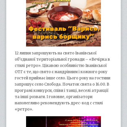
12 липня запрошують на свято Іванівської
об’єднаної територіальної громади – «Вечірка в
стилі ретро». Цікавою особливістю Іванівської
ОТГ є те, що свято є мандрівним і кожного року
гостей приймає інше село. Цього року на гостини
запрошує село Слобода. Початок свята о 16.00. В
програмі конкурси, співи і танці, веселі атракції
та інші розваги. І головне, організатори
наполегливо рекомендують дрес-код с стилі
«ретро».