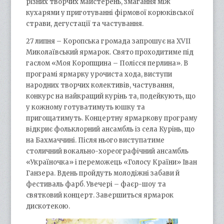
різних творчих майстерень, змагання між
кухарями у приготуванні фірмової корюківської
страви, дегустації та частування.
27 липня – Коропська громада запрошує на XVII
Миколаївський ярмарок. Свято проходитиме під
гаслом «Моя Коропщина – Полісся перлина». В
програмі ярмарку урочиста хода, виступи
народних творчих колективів, частування,
конкурс на найкращий курінь та, подейкують, що
у кожному готуватимуть юшку та
пригощатимуть. Концертну ярмаркову програму
відкриє фольклорний ансамбль із села Курінь, що
на Бахмаччині. Після нього виступатиме
столичний вокально-хореографічний ансамбль
«Україночка» і переможець «Голосу Країни» Іван
Ганзера. Вдень пройдуть молодіжні забави й
фестиваль фарб. Увечері – фаєр-шоу та
святковий концерт. Завершиться ярмарок
дискотекою.