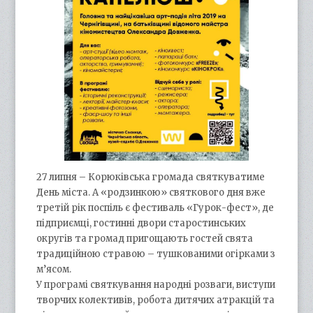
27 липня – Корюківська громада святкуватиме
День міста. А «родзинкою» святкового дня вже
третій рік поспіль є фестиваль «Гурок-фест», де
підприємці, гостинні двори старостинських
округів та громад пригощають гостей свята
традиційною стравою – тушкованими огірками з
м’ясом.
У програмі святкування народні розваги, виступи
творчих колективів, робота дитячих атракцій та