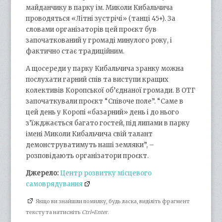
майданчику в парку ім. Миколи Кибальчича
проводяться «Літні зустрічі» (танці 45+). За
словами організаторів цей проєкт був
започаткований у громаді минулого року, і
фактично стає традиційним.
А щосереди у парку Кибальчича зранку можна
послухати гарний спів та виступи кращих
колективів Коропської об’єднаної громади. В ОТГ
започаткували проєкт “Співоче поле”. “Саме в
цей день у Коропі «базарний» день і до нього
з’їжджається багато гостей, під липами в парку
імені Миколи Кибальчича свій талант
демонструватимуть наші земляки”, –
розповідають організатори проєкт.
Джерело:
Центр розвитку місцевого
самоврядування
Якщо ви знайшли помилку, будь ласка, виділіть фрагмент
тексту та натисніть
Ctrl+Enter
.