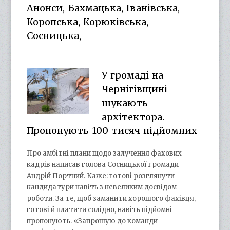
Анонси, Бахмацька, Іванівська,
Коропська, Корюківська,
Сосницька,
У громаді на
Чернігівщині
шукають
архітектора.
Пропонують 100 тисяч підйомних
Про амбітні плани щодо залучення фахових
кадрів написав голова Сосницької громади
Андрій Портний. Каже: готові розглянути
кандидатури навіть з невеликим досвідом
роботи. За те, щоб заманити хорошого фахівця,
готові й платити солідно, навіть підйомні
пропонують. «Запрошую до команди