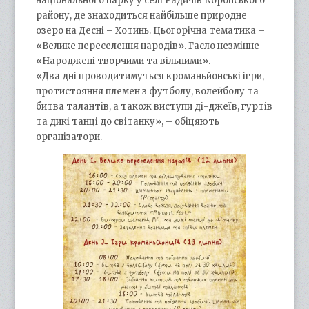
національного парку у селі Радичів Коропського
району, де знаходиться найбільше природне
озеро на Десні – Хотинь. Цьогорічна тематика –
«Велике переселення народів». Гасло незмінне –
«Народжені творчими та вільними».
«Два дні проводитимуться кроманьйонські ігри,
протистояння племен з футболу, волейболу та
битва талантів, а також виступи ді-джеїв, гуртів
та дикі танці до світанку», – обіцяють
організатори.