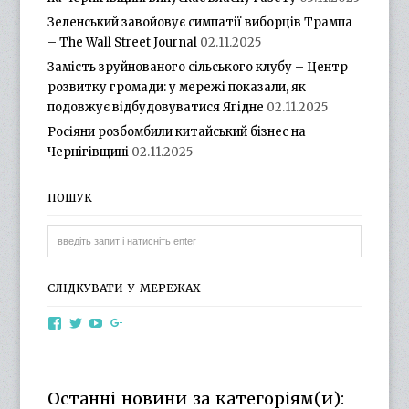
Зеленський завойовує симпатії виборців Трампа
– The Wall Street Journal
02.11.2025
Замість зруйнованого сільського клубу – Центр
розвитку громади: у мережі показали, як
подовжує відбудовуватися Ягідне
02.11.2025
Росіяни розбомбили китайський бізнес на
Чернігівщині
02.11.2025
ПОШУК
СЛІДКУВАТИ У МЕРЕЖАХ
View
View
View
View
otg.cn.ua’s
otg_cn_ua’s
UCba73zK-
100218615561229778998’s
profile
profile
rSLD6mYyKjr45Ng’s
profile
on
on
profile
on
Facebook
Twitter
on
Google+
Останні новини за категоріям(и):
YouTube