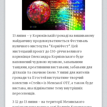
13 липня – у Корюківській громаді на вишиваному
майданчику продовжуватиметься Фестиваль
вуличного мистецтва “КорніФест”. Цей
мистецький проєкт до 130-річчя великого
корюківця Олександра Корнієвського буде
наповнений чудовою музикою, запальними
танцями, креативними виставами, забавами для
дітлахів та смачною їжею. У липні для жителів
громади та її гостей виступатиме творчий
колектив «Стейк» із Менської ОТГ, а також буде
вистава, яка підніматиме тему внутрішніх
переселенців.
З 12 до 13 липня – на території Мезинського