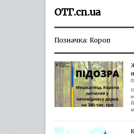
ОТГ.cn.ua
Позначка:
Короп
Ж
н
П
н
Й
л
К