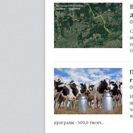
Б
С
п
у
О
П
Н
п
ч
м
програми - 500,0 тисяч…