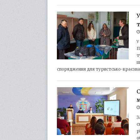
У
т
У
П
т
ш
спорядження для туристсько-краєзна
С
З
с
р
о