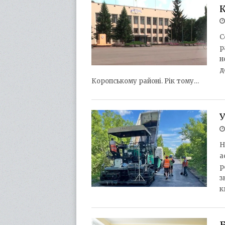
С
р
н
д
Коропському районі. Рік тому…
У
Н
а
р
з
к
Б