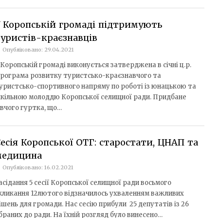
 Коропській громаді підтримують
уристів-краєзнавців
Опубліковано: 29.04.2021
 Коропській громаді виконується затверджена в січні ц.р.
рограма розвитку туристсько-краєзнавчого та
уристсько-спортивного напряму по роботі із юнацькою та
кільною молоддю Коропської селищної ради. Придбане
вчого гуртка, що…
есія Коропської ОТГ: старостати, ЦНАП та
медицина
Опубліковано: 16.02.2021
асідання 5 сесії Коропської селищної ради восьмого
кликання 12лютого відзначилось ухваленням важливих
ішень для громади. Нас сесію прибули 25 депутатів із 26
браних до ради. На їхній розгляд було винесено…