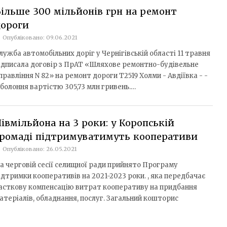
ільше 300 мільйонів грн на ремонт
дороги
Опубліковано: 09.06.2021
лужба автомобільних доріг у Чернігівській області 11 травня
ідписала договір з ПрАТ «Шляхове ремонтно-­будівельне
правління N 82» на ремонт дороги Т­25­19 Холми - ­Авдіївка - ­
болоння вартістю 305,73 млн гривень.…
івмільйона на 3 роки: у Коропській
громаді підтримуватимуть кооперативи
Опубліковано: 26.05.2021
а черговій сесії селищної ради прийнято Програму
ідтримки кооперативів на 2021-2023 роки. , яка передбачає
асткову компенсацію витрат кооперативу на придбання
атеріалів, обладнання, послуг. Загальний кошторис