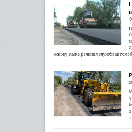
в
Н
О
м
Д
основу, каже речниця служби автомоб
Р
М
Ч
б
д
т