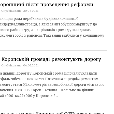
Коропщині після проведення реформи
Опубліковано: 20.07.2021
елищна рада переїхала в будівлю колишньої
айдержадміністрації, з’явився автобусний маршрут до
ового райцентру, а в керівників громад ускладнився
окументообіг з районом. Такі зміни відбулися у колишньому
 Коропській громаді ремонтують дорогу
Опубліковано: 04.07.2021
а ділянці дороги у Коропській громаді почали укладати
сфальтобетоне покриття Поточним середнім ремонтом
емонтується 5,1 кілометрів автомобільної дороги місцевого
начення О250805 Короп - Атюша - Поліське на ділянці
м0+000-км25+000 у Коропській…
юджет участі Коропської ОТГ: результати