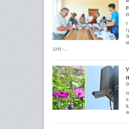
г
У
г
б
п
2291 −…
У
п
П
К
й
л