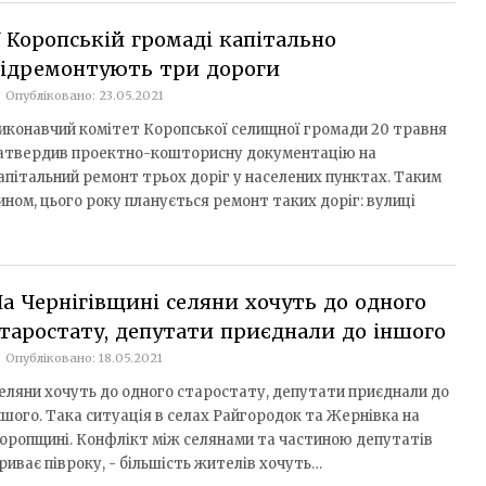
 Коропській громаді капітально
відремонтують три дороги
Опубліковано: 23.05.2021
иконавчий комітет Коропської селищної громади 20 травня
атвердив проектно-кошторисну документацію на
апітальний ремонт трьох доріг у населених пунктах. Таким
ином, цього року планується ремонт таких доріг: вулиці
а Чернігівщині селяни хочуть до одного
таростату, депутати приєднали до іншого
Опубліковано: 18.05.2021
еляни хочуть до одного старостату, депутати приєднали до
ншого. Така ситуація в селах Райгородок та Жернівка на
оропщині. Конфлікт між селянами та частиною депутатів
риває півроку, - більшість жителів хочуть…