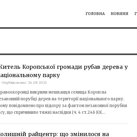
ГОЛОВНА
НОВИНИ
итель Коропської громади рубав дерева у
аціональному парку
Опубліковано: 26.08.2021
равоохоронці викрили мешканця селища Короп на
езаконній порубці дерев на території національного парку.
ому повідомлено про підозру за фактом незаконної порубки
ісу, що спричинило тяжкі наслідки (ч. 4 ст.246 КК…
олишній райцентр: що змінилося на