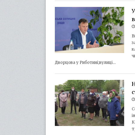
У
В
з
к
ч
Дворцова у Риботині;вулиці…
Н
с
С
і
К
т