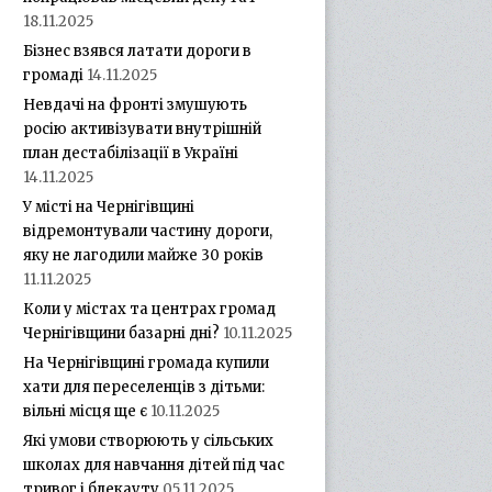
18.11.2025
Бізнес взявся латати дороги в
громаді
14.11.2025
Невдачі на фронті змушують
росію активізувати внутрішній
план дестабілізації в Україні
14.11.2025
У місті на Чернігівщині
відремонтували частину дороги,
яку не лагодили майже 30 років
11.11.2025
Коли у містах та центрах громад
Чернігівщини базарні дні?
10.11.2025
На Чернігівщині громада купили
хати для переселенців з дітьми:
вільні місця ще є
10.11.2025
Які умови створюють у сільських
школах для навчання дітей під час
тривог і блекауту
05.11.2025