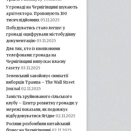
У громаді на Чернігівщині шукають
архітектора. Пропонують 100
тисяч підйомних
05.11.2025
Побудуватись стало легше: у
громаді оцифрували містобудівну
документацію
03.11.2025
Для тих, хто із кнопковими
телефонами: громада на
Чернігівщині випускає власну
газету
03.11.2025
Зеленський завойовує симпатії
виборців Трампа – The Wall Street
Journal
02.11.2025
Замість зруйнованого сільського
клубу – Центр розвитку громади: у
мережі показали, як подовжує
відбудовуватися Ягідне
02.11.2025
Росіяни розбомбили китайський
бізнес на Чернігівщині
02.11.2025