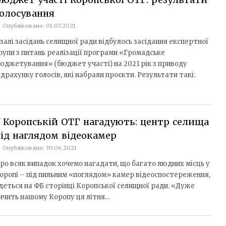
олосування
Опубліковано: 01.07.2021
 залі засідань селищної ради відбулось засідання експертної
рупи з питань реалізації програми «Громадське
юджетування» (бюджет участі) на 2021 рік з приводу
ідрахунку голосів, які набрали проєкти. Результати такі:
 Коропській ОТГ нагадують: центр селища
ід наглядом відеокамер
Опубліковано: 30.06.2021
ро всяк випадок хочемо нагадати, що багато людних місць у
оропі – під пильним «поглядом» камер відеоспостереження,
деться на ФБ сторінці Коропської селищної ради. «Дуже
ичить нашому Коропу ця літня…