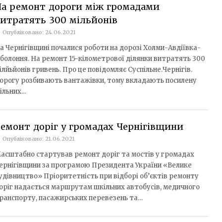
На ремонт дороги між громадами
итратять 300 мільйонів
Опубліковано: 24.06.2021
а Чернігівщині почалися роботи на дорозі Холми-Авдіївка-
болоння. На ремонт 15-кілометрової ділянки витратять 300
ілйьйонів гривень. Про це повідомляє Суспільне.Чернігів.
орогу розбивають вантажівки, тому вкладають посилену
ільних…
емонт доріг у громадах Чернігівщини
Опубліковано: 21.06.2021
асштабно стартував ремонт доріг та мостів у громадах
ернігівщини за програмою Президента України «Велике
удівництво» Пріоритетність при відборі об’єктів ремонту
оріг надається маршрутам шкільних автобусів, медичного
ранспорту, пасажирських перевезень та…