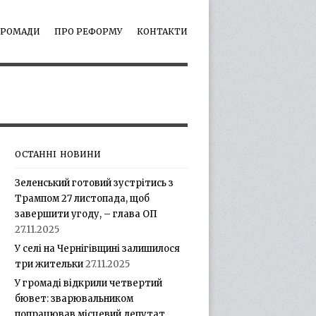
ГРОМАДИ
ПРО РЕФОРМУ
КОНТАКТИ
ОСТАННІ НОВИНИ
Зеленський готовий зустрітись з
Трампом 27 листопада, щоб
завершити угоду, – глава ОП
27.11.2025
У селі на Чернігівщині залишилося
три жительки
27.11.2025
У громаді відкрили четвертий
бювет: зварювальником
попрацював місцевий депутат