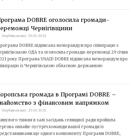
Програма DOBRE оголосила громади-
переможці Чернігівщини
Опубліковано: 30.01.2021
рограма DOBRE підписала меморандум про співпрацю з
ернігівською ОДА та оголосила громади-переможці 29 січня
021 року Програма USAID DOBRE підписала меморандум про
півпрацю із Чернігівською обласною державною
оропська громада в Програмі DOBRE –
знайомство з фінансовим напрямком
Опубліковано: 25.01.2021
инулого тижня в залі засідань селищної ради пройшла
ергова онлайн-зустріч команди нашої громади із
редставниками ще одного компоненту Програми DOBRE,