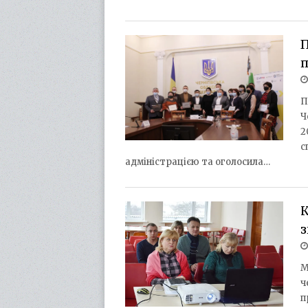
П
Ч
2
с
адміністрацією та оголосила…
К
М
ч
п