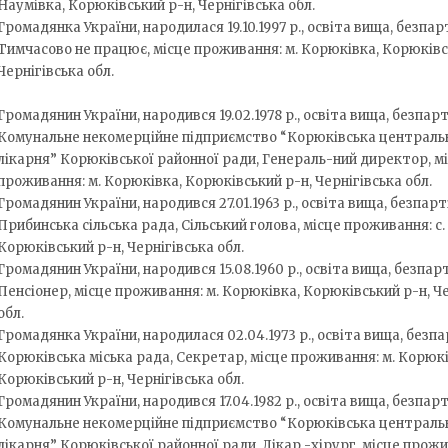
Наумівка, Корюківський р-н, Чернігівська обл.
Громадянка України, народилася 19.10.1997 р., освіта вища, безпар
Тимчасово не працює, місце проживання: м. Корюківка, Корюківс
Чернігівська обл.
Громадянин України, народився 19.02.1978 р., освіта вища, безпарт
Комунальне некомерційне підприємство “Корюківська централь
лікарня” Корюківської районної ради, Генераль-ний директор, м
проживання: м. Корюківка, Корюківський р-н, Чернігівська обл.
Громадянин України, народився 27.01.1963 р., освіта вища, безпарт
Прибинська сільська рада, Сільський голова, місце проживання: с.
Корюківський р-н, Чернігівська обл.
Громадянин України, народився 15.08.1960 р., освіта вища, безпар
Пенсіонер, місце проживання: м. Корюківка, Корюківський р-н, Ч
обл.
Громадянка України, народилася 02.04.1973 р., освіта вища, безпа
Корюківська міська рада, Секретар, місце проживання: м. Корюкі
Корюківський р-н, Чернігівська обл.
Громадянин України, народився 17.04.1982 р., освіта вища, безпарт
Комунальне некомерційне підприємство “Корюківська централь
лікарня” Корюківської районної ради, Лікар -хірург, місце прожи