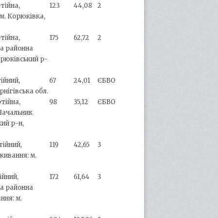
тійна,
123
44,08
2
м. Корюківка,
тійна,
175
62,72
2
а районна
орюківський р-
ійний,
67
24,01
ЄБВО
рнігівська обл.
ртійна,
98
35,12
ЄБВО
Начальник
ий р-н,
тійний,
119
42,65
3
живання: м.
ійний,
172
61,64
3
а районна
ння: м.