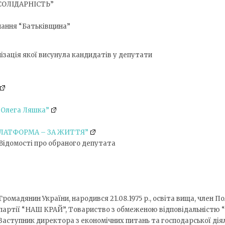
СОЛІДАРНІСТЬ”
нання “Батьківщина”
нізація якої висунула кандидатів у депутати
 Олега Ляшка”
ЛАТФОРМА – ЗА ЖИТТЯ”
Відомості про обраного депутата
Громадянин України, народився 21.08.1975 р., освіта вища, член П
партії “НАШ КРАЙ”, Товариство з обмеженою відповідальністю “
Заступник директора з економічних питань та господарської діял