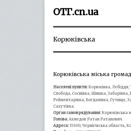
ОТГ.cn.ua
Корюківська
Корюківська міська грома
Населені пункти:
Корюківка, Лебіддя, 
Слобода, Соснівка, Шишка, Забарівка, 
Рейментарівка, Богдалівка, Гутище, З
Сахутівка.
Орган самоврядування:
Корюківська м
Голова:
Ахмедов Ратан Ратанович.
Адреса:
15300, Чернігівська область, К