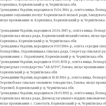
Корюківка, Корюківський р-н, Чернігівська обл.
Громадянка України, народилася 15.04.1964 р., освіта вища, безпа
надання соціальних послуг Корюківської міської ради, Завідувач 
місце проживання: м. Корюківка, Корюківський р-н, Чернігівська 
Громадянин України, народився 20.04.1987 р., освіта вища, безпар
Корюківська міська рада, Корюківський міський голова, місце пр
Корюківка, Корюківський р-н, Чернігівська обл.
Громадянка України, народилася 07.07.1964 р., освіта середня спе
безпартійна, Охрамієвицька сільська рада, Секретар сільської ра
проживання: с. Охрамієвичі, Корюківський р-н, Чернігівська обл.
Громадянин України, народився 07.03.1978 р., освіта вища, безпарт
Фермерське господарство “АВ АГРО”, Голова, місце проживання: 
Корюківський р-н, Чернігівська обл.
Громадянин України, народився 10.10.1964 р., освіта вища, безпарт
Перелюбське сільське споживче товариство, Голова, місце прожив
Перелюб, Корюківський р-н, Чернігівська обл.
Громадянка України, народилася 28.05.1992 р., освіта вища, безпа
Корюківська міська рада, Діловод загального відділу виконавчог
місце проживання: с. Самотуги, Корюківський р-н, Чернігівська об