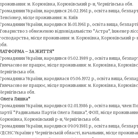
проживання: м. Корюківка, Корюківський р-н, Чернігівська обл.
Громадянин України, народився 26.02.1961 р., освіта вища, безпар
Пенсіонер, місце проживання: м. Київ
Громадянин України, народився 16.01.1961 р., освіта вища, безпарт
Товариство з обмеженою відповідальністю “Астра”, Інженер ліс
господарства, місце проживання: м. Корюківка, Корюківський р-н
обл.
ЛАТФОРМА – ЗА ЖИТТЯ”
Громадянин України, народився 05.02.1989 р., освіта вища, безпар
Тимчасово не працює, місце проживання: м. Корюківка, Корюківс
Чернігівська обл.
Громадянка України, народилася 05.06.1972 р., освіта вища, безпа
Тимчасово не працює, місце проживання: м. Корюківка, Корюківс
Чернігівська обл.
 Олега Ляшка”
Громадянин України, народився 02.01.1986 р., освіта вища, член П
партії “Радикальна Партія Олега Ляшка”, ФОП, місце проживання
Корюківка, Корюківський р-н, Чернігівська обл.
Громадянин України, народився 09.09.1981 р., освіта вища, безпа
УДСНС України у Чернігівській області, начальник, місце проживан