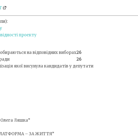
Г
пи):
у
відності проекту
і обираються на відповідних виборах
26
 ради
26
нізація якої висунула кандидатів у депутати
 Олега Ляшка”
ЛАТФОРМА – ЗА ЖИТТЯ”