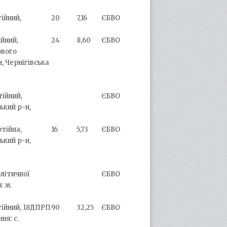
тійний,
20
7,16
ЄБВО
ійний,
24
8,60
ЄБВО
ового
, Чернігівська
тійний,
ЄБВО
ький р-н,
ртійна,
16
5,73
ЄБВО
ький р-н,
олітичної
ЄБВО
: м.
ртійний, 18ДПРП
90
32,25
ЄБВО
ня: с.