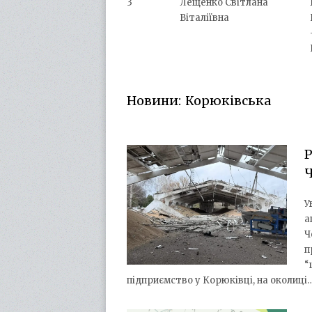
3
Лещенко Світлана
Віталіївна
Новини: Корюківська
Р
Ч
У
а
Ч
п
“
підприємство у Корюківці, на околиці