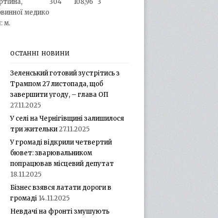
ртійна,
304
108,96
3
винної медико
 м.
ОСТАННІ НОВИНИ
Зеленський готовий зустрітись з
Трампом 27 листопада, щоб
завершити угоду, – глава ОП
27.11.2025
У селі на Чернігівщині залишилося
три жительки
27.11.2025
У громаді відкрили четвертий
бювет: зварювальником
попрацював місцевий депутат
18.11.2025
Бізнес взявся латати дороги в
громаді
14.11.2025
Невдачі на фронті змушують