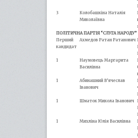
3
Колобашкіна Наталія
Миколаївна
ПОЛІТИЧНА ПАРТІЯ “СЛУГА НАРОДУ”
Перший
Ахмедов Ратан Ратанович
кандидат
1
Наумовець Маргарита
Василівна
1
Абинашний В’ячеслав
Іванович
1
Шматок Микола Іванович
1
Михліна Юлія Василівна