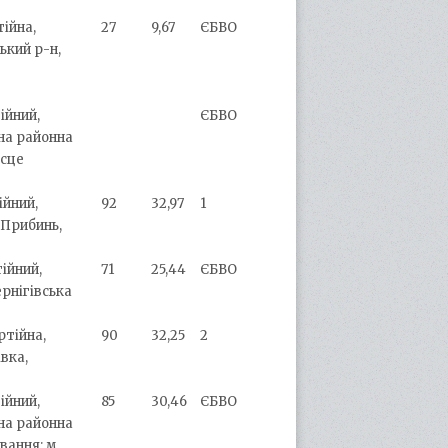
тійна,
27
9,67
ЄБВО
ький р-н,
ійний,
ЄБВО
на районна
ісце
ійний,
92
32,97
1
 Прибинь,
тійний,
71
25,44
ЄБВО
ернігівська
ртійна,
90
32,25
2
вка,
ійний,
85
30,46
ЄБВО
на районна
вання: м.