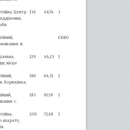
ртійна, Центр
136
48,74
3
відділення,
обл.
тійний,
ЄБВО
оживання: м.
ціальна,
129
46,23
1
ди, місце
ійний,
180
64,51
1
м. Корюківка,
ійний,
183
65,59
1
ання: с.
ртійна,
200
71,68
1
о апарату,
л.