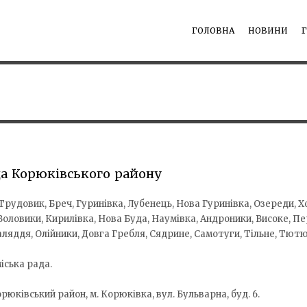
ГОЛОВНА
НОВИНИ
да Корюківського району
Трудовик, Бреч, Гуринівка, Лубенець, Нова Гуринівка, Озереди, Х
Воловики, Кирилівка, Нова Буда, Наумівка, Андроники, Високе, Пе
аляддя, Олійники, Довга Гребля, Сядрине, Самотуги, Тільне, Тют
іська рада.
орюківський район, м. Корюківка, вул. Бульварна, буд. 6.