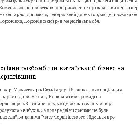
Громадянка України, народилася 04.04.1981 р., освіта вища, безпа
Комунальне неприбутковепідприємство Корюківський центр пер
– санітарної допомоги, Генеральний директор, місце проживання:
Корюківка, Корюківський р-н, Чернігівська обл.
осіяни розбомбили китайський бізнес на
ернігівщині
вечері 31 жовтня російські ударні безпілотники поцілили у
грарне підприємство у Корюківській громаді на
ернігівщині. За свідченням місцевих жителів, увечері
ролунало 7 вибухів. За попередніми даними, це були
шахеди”. За даними “Часу Чернігівського”, йдеться про
…