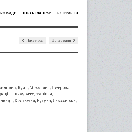
ГРОМАДИ
ПРО РЕФОРМУ
КОНТАКТИ
Наступна
Попередня
овдіївка, Буда, Моховики, Петрова,
реділ, Спичувате, Турівка,
юнниця, Костючки, Кугуки, Самсонівка,