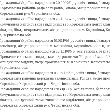
Громадянка України, народилася 20.09.1961 р., освіта вища, безпар
Корюківська районна рада ветеранів, Голова, місце проживання: 
Корюківський р-н, Чернігівська обл.
Громадянка України, народилася 23.11.1984 р., освіта вища, безпар
Комунальне неприбуткове підприємство Корюківська центральн
лікарня, Лікар невропатолог, місце проживання: м. Корюківка, К
н, Чернігівська обл.
Громадянин України, народився 10.08.1963 р., освіта вища, безпарт
пенсіонер, місце проживання: м. Корюківка, Корюківський р-н, Че
Громадянка України, народилася 22.12.1986 р., освіта вища, безпа
Приватне сільськогосподарське підприємство “Червоний маяк”, 
юридичного відділу, місце проживання: м. Корюківка, Корюківськ
Чернігівська обл.
Громадянин України, народився 03.08.1986 р., освіта вища, безпар
Корюківська районна державна адміністрація, Голова, місце про
Корюківка, Корюківський р-н, Чернігівська обл.
Громадянин України, народився 17.03.1950 р., освіта вища, безпарт
Комунальне неприбуткове підприємство Корюківська центральн
лікарня, Завідуючий стоматологічного відділення, місце прожива
Корюківка, Корюківський р-н, Чернігівська обл.