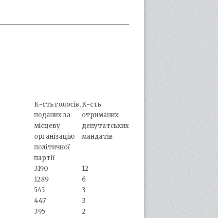
К-сть голосів,
К-сть
поданих за
отриманих
місцеву
депутатських
організацію
мандатів
політичної
партії
3190
12
1289
6
545
3
447
3
395
2