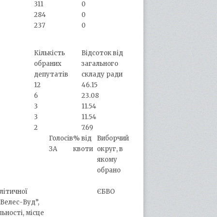
311
0
284
0
237
0
Кількість
Відсоток від
обраних
загального
депутатів
складу ради
12
46.15
6
23.08
3
11.54
3
11.54
2
7.69
Голосів
% від
Виборчий
ЗА
квоти
округ, в
якому
обрано
олітичної
ЄБВО
Велес-Вуд”,
ьності, місце