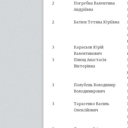
2
Погребна Валентина
Андріївна
2
Батюк Тетяна Юріївна
3
Карасьов Юрій
Валентинович
3
Плющ Анастасія
Вікторівна
3
Полубень Володимир
Володимирович
3
Тарасенко Василь
Олексійович