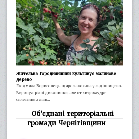
Жителька Городнянщини культивує малинове
дерево
Людмила Борисовець щиро закохана у садівництво.
Вирощує різні диковинки, але от хитромудре
сплетіння з ліан…
Об’єднані територіальні
громади Чернігівщини