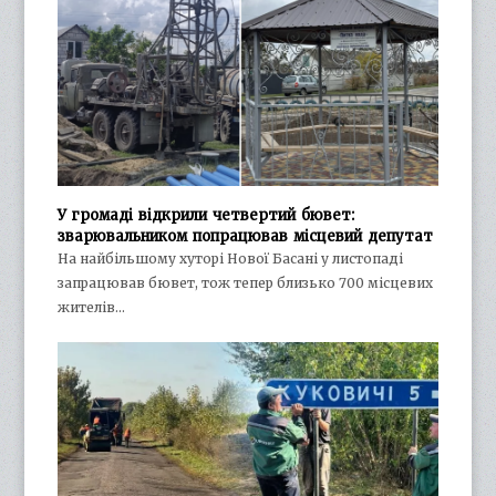
У громаді відкрили четвертий бювет:
зварювальником попрацював місцевий депутат
На найбільшому хуторі Нової Басані у листопаді
запрацював бювет, тож тепер близько 700 місцевих
жителів…