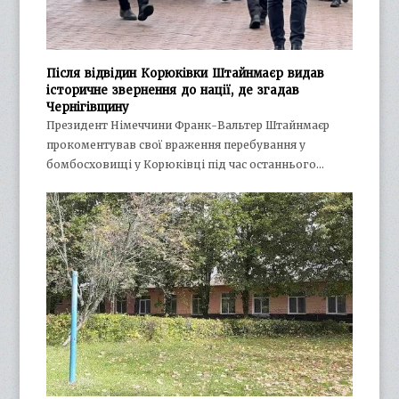
Після відвідин Корюківки Штайнмаєр видав
історичне звернення до нації, де згадав
Чернігівщину
Президент Німеччини Франк-Вальтер Штайнмаєр
прокоментував свої враження перебування у
бомбосховищі у Корюківці під час останнього…