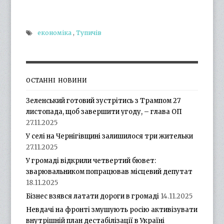
економіка
,
Тупичів
ОСТАННІ НОВИНИ
Зеленський готовий зустрітись з Трампом 27
листопада, щоб завершити угоду, – глава ОП
27.11.2025
У селі на Чернігівщині залишилося три жительки
27.11.2025
У громаді відкрили четвертий бювет:
зварювальником попрацював місцевий депутат
18.11.2025
Бізнес взявся латати дороги в громаді
14.11.2025
Невдачі на фронті змушують росію активізувати
внутрішній план дестабілізації в Україні