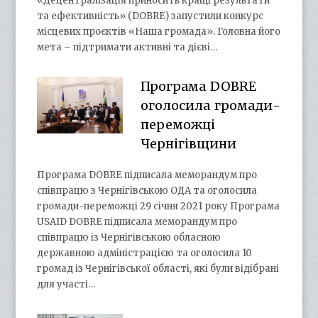
«Децентралізація приносить кращі результати
та ефективність» (DOBRE) запустили конкурс
місцевих проєктів «Наша громада». Головна його
мета – підтримати активні та дієві…
Програма DOBRE
оголосила громади-
переможці
Чернігівщини
Програма DOBRE підписала меморандум про
співпрацю з Чернігівською ОДА та оголосила
громади-переможці 29 січня 2021 року Програма
USAID DOBRE підписала меморандум про
співпрацю із Чернігівською обласною
державною адміністрацією та оголосила 10
громад із Чернігівської області, які були відібрані
для участі…