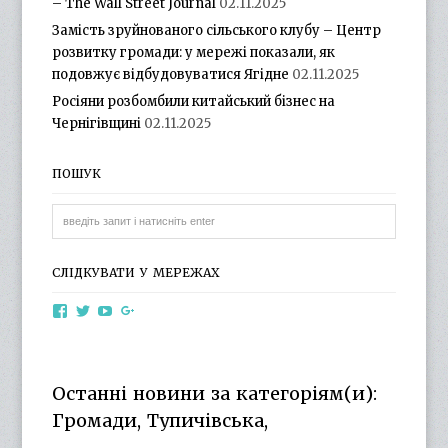
– The Wall Street Journal
02.11.2025
Замість зруйнованого сільського клубу – Центр
розвитку громади: у мережі показали, як
подовжує відбудовуватися Ягідне
02.11.2025
Росіяни розбомбили китайський бізнес на
Чернігівщині
02.11.2025
ПОШУК
СЛІДКУВАТИ У МЕРЕЖАХ
View
View
View
View
otg.cn.ua’s
otg_cn_ua’s
UCba73zK-
100218615561229778998’s
profile
profile
rSLD6mYyKjr45Ng’s
profile
on
on
profile
on
Facebook
Twitter
on
Google+
Останні новини за категоріям(и):
YouTube
Громади, Тупичівська,