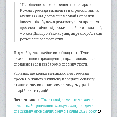
“Це рішення є – створення технопарків.
Кожна громада визначить напрямки і ми, як
агенція і ОВА допоможемо знайти гранти,
інвесторів і будемо реалізовувати програми,
щоб економічне відродження йшло швидше”,
– каже Дмитро Рахматулін, директор Агенції
регіонального розвитку.
Під майбутнє швейне виробництво в Тупичеві
вже знайшли і приміщення, і працівників. Тож,
сподіваються незабаром його запустити.
У планах ще кілька важливих для громади
проектів. Також Тупичеву передали сонячну
станцію, яку використовуватимуть у разі
аварійних ситуацій.
Читати також
:
Податкові, земельні та митні
пільги: на Чернігівщині можуть запровадити
спеціальну економічну зону з 1 січня 2023 року