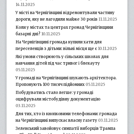
14.11.2025
У місті на Чернігівщині відремонтували частину
дороги, яку не лагодили майже 30 років
11.11.2025
Коли у містах та центрах громад Чернігівщини
базарні дні?
10.11.2025
На Чернігівщині громада купили хати для
переселенців з дітьми: вільні місця ще є
10.11.2025
Які умови створюють у сільських школах для
навчання дітей під час тривог і блекауту
05.11.2025
У громаді на Чернігівщині шукають архітектора.
Пропонують 100 тисяч підйомних
05.11.2025
Побудуватись стало легше: у громаді
оцифрували містобудівну документацію
03.11.2025
Для тих, хто із кнопковими телефонами: громада
на Чернігівщині випускає власну газету
03.11.2025
Зеленський завойовує симпатії виборців Трампа