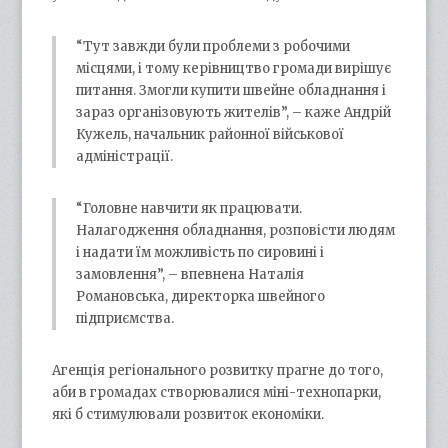
“Тут завжди були проблеми з робочими
місцями, і тому керівництво громади вирішує
питання. Змогли купити швейне обладнання і
зараз організовують жителів”, – каже Андрій
Кужель, начальник районної військової
адміністрації.
“Головне навчити як працювати.
Налагодження обладнання, розповісти людям
і надати їм можливість по сировині і
замовлення”, – впевнена Наталія
Романовська, директорка швейного
підприємства.
Агенція регіонального розвитку прагне до того,
аби в громадах створювалися міні-технопарки,
які б стимулювали розвиток економіки.