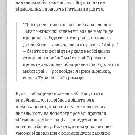
наданням побутових послуг. Від цієї ідеї не
відмовилися і прагнуть її втілити в життя.
“Цей проект виник на потребах населення.
Багато жінок які є швеями, але не мають де
працювати. Їздити – не варіант, бо мають
дітей. Коли стали учасникам проекту “Добре”
– багато людей підтвердили необхідність
створення швейної майстерні. В рамках
проекту закуплене обладнання для відкриття
майстерні”, – розповідає Лариса Шовкова,
голова Тупичівської громади.
Купити обладнання замало, аби запустити
виробництво. Потрібно вирішити ряд
організаційних, правових та технологічних
питань. Тому на допомогу громаді прийшли
військова адміністрація та представники
швейного бізнесу. Кажуть, в складних воєнних
умовах відновлення економіки дуже важливе.