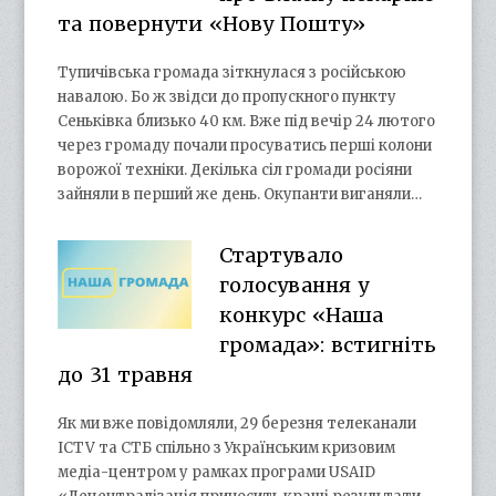
та повернути «Нову Пошту»
Тупичівська громада зіткнулася з російською
навалою. Бо ж звідси до пропускного пункту
Сеньківка близько 40 км. Вже під вечір 24 лютого
через громаду почали просуватись перші колони
ворожої техніки. Декілька сіл громади росіяни
зайняли в перший же день. Окупанти виганяли…
Стартувало
голосування у
конкурс «Наша
громада»: встигніть
до 31 травня
Як ми вже повідомляли, 29 березня телеканали
ICTV та СТБ спільно з Українським кризовим
медіа-центром у рамках програми USAID