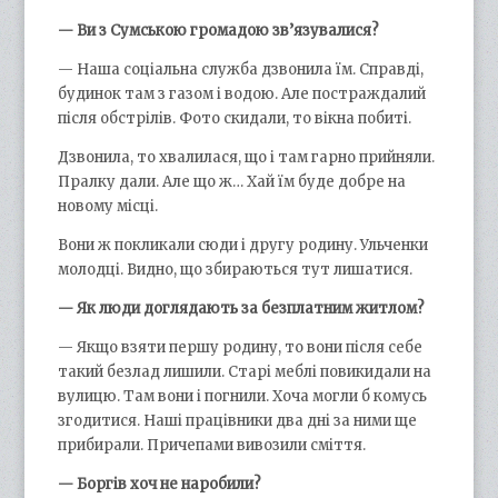
— Ви з Сумською громадою зв’язувалися?
— Наша соціальна служба дзвонила їм. Справді,
будинок там з газом і водою. Але постраждалий
після обстрілів. Фото скидали, то вікна побиті.
Дзвонила, то хвалилася, що і там гарно прийняли.
Пралку дали. Але що ж… Хай їм буде добре на
новому місці.
Вони ж покликали сюди і другу родину. Ульченки
молодці. Видно, що збираються тут лишатися.
— Як люди доглядають за безплатним житлом?
— Якщо взяти першу родину, то вони після себе
такий безлад лишили. Старі меблі повикидали на
вулицю. Там вони і погнили. Хоча могли б комусь
згодитися. Наші працівники два дні за ними ще
прибирали. Причепами вивозили сміття.
— Боргів хоч не наробили?