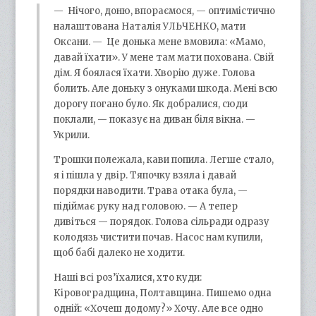
— Нічого, доню, впораємося, — оптимістично
налаштована Наталія УЛЬЧЕНКО, мати
Оксани. — Це донька мене вмовила: «Мамо,
давай їхати». У мене там мати похована. Свій
дім. Я боялася їхати. Хворію дуже. Голова
болить. Але доньку з онуками шкода. Мені всю
дорогу погано було. Як добралися, сюди
поклали, — показує на диван біля вікна. —
Укрили.
Трошки полежала, кави попила. Легше стало,
я і пішла у двір. Тяпочку взяла і давай
порядки наводити. Трава отака була, —
підіймає руку над головою. — А тепер
дивіться — порядок. Голова сільради одразу
колодязь чистити почав. Насос нам купили,
щоб бабі далеко не ходити.
Наші всі роз’їхалися, хто куди:
Кіровоградщина, Полтавщина. Пишемо одна
одній: «Хочеш додому?» Хочу. Але все одно