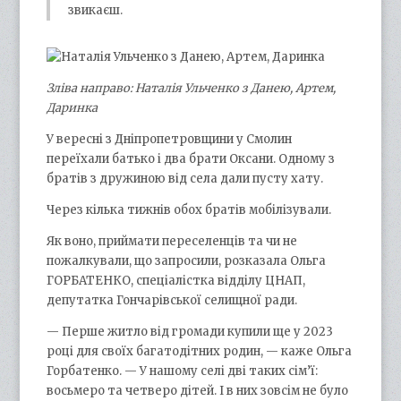
звикаєш.
Зліва направо: Наталія Ульченко з Данею, Артем,
Даринка
У вересні з Дніпропетровщини у Смолин
переїхали батько і два брати Оксани. Одному з
братів з дружиною від села дали пусту хату.
Через кілька тижнів обох братів мобілізували.
Як воно, приймати переселенців та чи не
пожалкували, що запросили, розказала Ольга
ГОРБАТЕНКО, спеціалістка відділу ЦНАП,
депутатка Гончарівської селищної ради.
— Перше житло від громади купили ще у 2023
році для своїх багатодітних родин, — каже Ольга
Горбатенко. — У нашому селі дві таких сім’ї:
восьмеро та четверо дітей. І в них зовсім не було