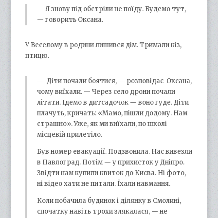
— Я знову під обстріли не поїду. Будемо тут,
— говорить Оксана.
У Веселому в родини лишився дім. Тримали кіз,
птицю.
— Діти почали боятися, — розповідає Оксана,
чому виїхали. — Через село дрони почали
літати. Ідемо в дитсадочок — воно гуде. Діти
плачуть, кричать: «Мамо, пішли додому. Нам
страшно». Уже, як ми виїхали, по школі
місцевій прилетіло.
Був номер евакуації. Подзвонила. Нас вивезли
в Павлоград. Потім — у прихисток у Дніпро.
Звідти нам купили квиток до Києва. Ні фото,
ні відео хати не питали. Їхали навмання.
Коли побачила будинок і ділянку в Смолині,
спочатку навіть трохи злякалася, — не