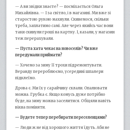
— А ви звідки знаєте? — посміхається Ольга
Михайлівна. — І за світло, і в магазині. Ми вже зі
старостою рукою махнули. Скинемося, скільки
треба, заплатимо самі. Але через якийсь час вони
таки скинули гроші на картку. І, казали, у магазин
теж перерахували.
— Пуста хата чекає на новоселів? Чи вже
передумали приймати?
— Хочемо за зиму її трохи підремонтувати.
Веранду перероблюємо, усередині шпалери
підклеїмо.
Дрова є. Ми їх у сарайчику склали. Опалювати
можна. Грубка є. Якщо комусь дуже потрібно
буде, на зиму можна заселитися. Обіцяли навіть
вікна поміняти.
— Будете тепер перебирати переселенцями?
— Люди ж не від хорошого життя їдуть. Аби не