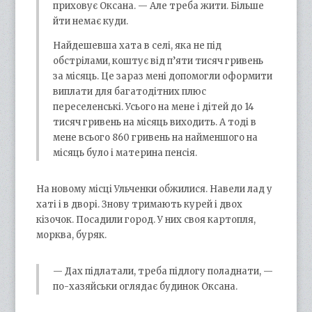
приховує Оксана. — Але треба жити. Більше
йти немає куди.
Найдешевша хата в селі, яка не під
обстрілами, коштує від п’яти тисяч гривень
за місяць. Це зараз мені допомогли оформити
виплати для багатодітних плюс
переселенські. Усього на мене і дітей до 14
тисяч гривень на місяць виходить. А тоді в
мене всього 860 гривень на найменшого на
місяць було і материна пенсія.
На новому місці Ульченки обжилися. Навели лад у
хаті і в дворі. Знову тримають курей і двох
кізочок. Посадили город. У них своя картопля,
морква, буряк.
— Дах підлатали, треба підлогу поладнати, —
по-хазяйськи оглядає будинок Оксана.