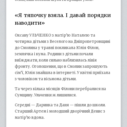
«Я тяпочку взяла. І давай порядки
наводити»
Оксану УЛЬЧЕНКО з матір’ю Наталею та
чотирма дітьми з Веселого на Дніпропетровщині
до Смолина у травні покликала Юлія Філон,
землячка і кума. Родини з дітьми почали
виїжджати, коли сильно наблизилась лінія
фронту. Оголошення, що в Смолин запрошують
сім’ї, Юлія знайшла в інтернеті. У квітні приїхала
з чоловіком та вісьмома дітьми.
Та через кілька місяців Філони перебралися на
Сумщину. Ульченки ж лишилися.
Середні — Даринка та Даня — пішли до школи.
Старший Артем і молодший дворічний Денис з
матір’ю вдома.