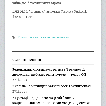
війна, усі б хотіли жити вдома.
Джерело
: “Вісник Ч”, авторка Марина ЗАБІЯН.
Фото авторки
Гончарівське
,
житло
,
переселенці
ОСТАННІ НОВИНИ
Зеленський готовий зустрітись з Трампом 27
листопада, щоб завершити угоду, – глава ОП
27.11.2025
У селі на Чернігівщині залишилося три жительки
27.11.2025
У громаді відкрили четвертий бювет:
зварювальником попрацював місцевий депутат