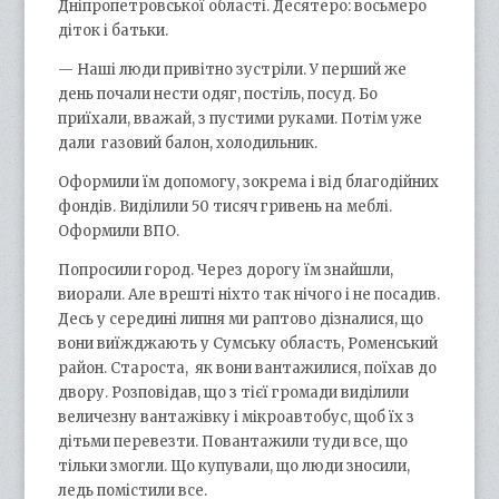
Дніпропетровської області. Десятеро: восьмеро
діток і батьки.
— Наші люди привітно зустріли. У перший же
день почали нести одяг, постіль, посуд. Бо
приїхали, вважай, з пустими руками. Потім уже
дали газовий балон, холодильник.
Оформили їм допомогу, зокрема і від благодійних
фондів. Виділили 50 тисяч гривень на меблі.
Оформили ВПО.
Попросили город. Через дорогу їм знайшли,
виорали. Але врешті ніхто так нічого і не посадив.
Десь у середині липня ми раптово дізналися, що
вони виїжджають у Сумську область, Роменський
район. Староста, як вони вантажилися, поїхав до
двору. Розповідав, що з тієї громади виділили
величезну вантажівку і мікроавтобус, щоб їх з
дітьми перевезти. Повантажили туди все, що
тільки змогли. Що купували, що люди зносили,
ледь помістили все.