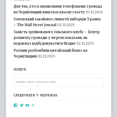
Для тих, хто із кнопковими телефонами: громада
на Чернігівщині випускає власну газету
03.11.2025
Зеленський завойовує симпатії виборців Трампа
– The Wall Street Journal
02.11.2025
Замість зруйнованого сільського клубу – Центр
розвитку громади: у мережі показали, як
подовжує відбудовуватися Ягідне
02.11.2025
Росіяни розбомбили китайський бізнес на
Чернігівщині
02.11.2025
ПОШУК
СЛІДКУВАТИ У МЕРЕЖАХ
View
View
View
View
otg.cn.ua’s
otg_cn_ua’s
UCba73zK-
100218615561229778998’s
profile
profile
rSLD6mYyKjr45Ng’s
profile