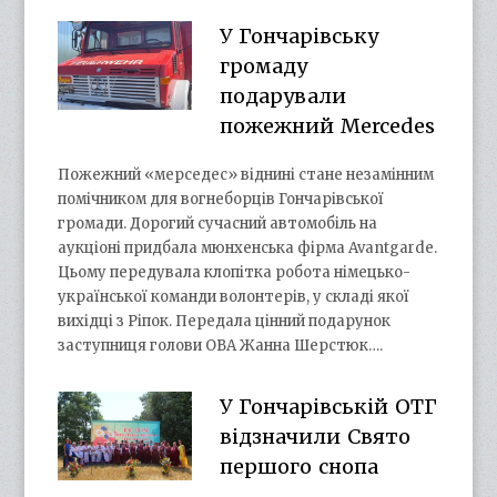
У Гончарівську
громаду
подарували
пожежний Mercedes
Пожежний «мерседес» віднині стане незамінним
помічником для вогнеборців Гончарівської
громади. Дорогий сучасний автомобіль на
аукціоні придбала мюнхенська фірма Avantgarde.
Цьому передувала клопітка робота німецько-
української команди волонтерів, у складі якої
вихідці з Ріпок. Передала цінний подарунок
заступниця голови ОВА Жанна Шерстюк….
У Гончарівській ОТГ
відзначили Свято
першого снопа