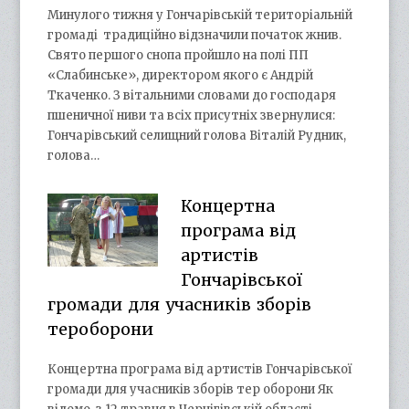
Минулого тижня у Гончарівській територіальній
громаді традиційно відзначили початок жнив.
Свято першого снопа пройшло на полі ПП
«Слабинське», директором якого є Андрій
Ткаченко. З вітальними словами до господаря
пшеничної ниви та всіх присутніх звернулися:
Гончарівський селищний голова Віталій Рудник,
голова…
Концертна
програма від
артистів
Гончарівської
громади для учасників зборів
тероборони
Концертна програма від артистів Гончарівської
громади для учасників зборів тер оборони Як