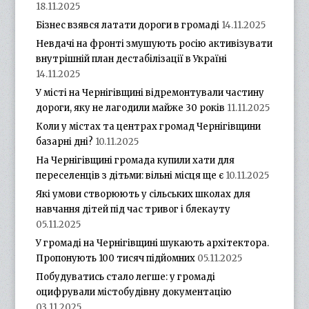
18.11.2025
Бізнес взявся латати дороги в громаді
14.11.2025
Невдачі на фронті змушують росію активізувати
внутрішній план дестабілізації в Україні
14.11.2025
У місті на Чернігівщині відремонтували частину
дороги, яку не лагодили майже 30 років
11.11.2025
Коли у містах та центрах громад Чернігівщини
базарні дні?
10.11.2025
На Чернігівщині громада купили хати для
переселенців з дітьми: вільні місця ще є
10.11.2025
Які умови створюють у сільських школах для
навчання дітей під час тривог і блекауту
05.11.2025
У громаді на Чернігівщині шукають архітектора.
Пропонують 100 тисяч підйомних
05.11.2025
Побудуватись стало легше: у громаді
оцифрували містобудівну документацію
03.11.2025