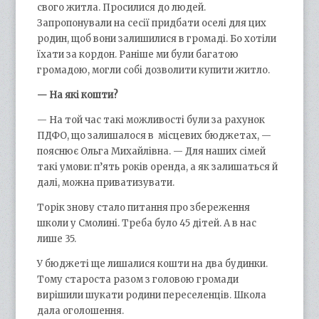
свого житла. Просилися до людей.
Запропонували на сесії придбати оселі для цих
родин, щоб вони залишилися в громаді. Бо хотіли
їхати за кордон. Раніше ми були багатою
громадою, могли собі дозволити купити житло.
— На які кошти?
— На той час такі можливості були за рахунок
ПДФО, що залишалося в місцевих бюджетах, —
пояснює Ольга Михайлівна. — Для наших сімей
такі умови: п’ять років оренда, а як залишаться й
далі, можна приватизувати.
Торік знову стало питання про збереження
школи у Смолині. Треба було 45 дітей. А в нас
лише 35.
У бюджеті ще лишалися кошти на два будинки.
Тому староста разом з головою громади
вирішили шукати родини переселенців. Школа
дала оголошення.