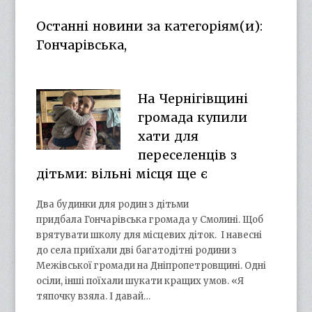
on
on
profile
on
Facebook
Twitter
on
Google+
Останні новини за категоріям(и):
YouTube
Гончарівська,
На Чернігівщині
громада купили
хати для
переселенців з
дітьми: вільні місця ще є
Два будинки для родин з дітьми
придбала Гончарівська громада у Смолині. Щоб
врятувати школу для місцевих діток. І навесні
до села приїхали дві багатодітні родини з
Межівської громади на Дніпропетровщині. Одні
осіли, інші поїхали шукати кращих умов. «Я
тяпочку взяла. І давай…