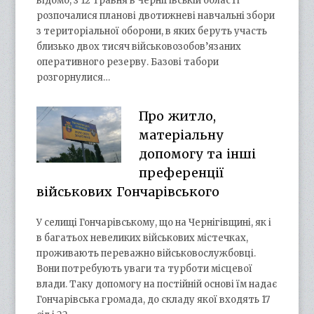
відомо, з 12 травня в Чернігівській області
розпочалися планові двотижневі навчальні збори
з територіальної оборони, в яких беруть участь
близько двох тисяч військовозобов’язаних
оперативного резерву. Базові табори
розгорнулися…
Про житло,
матеріальну
допомогу та інші
преференції
військових Гончарівського
У селищі Гончарівському, що на Чернігівщині, як і
в багатьох невеликих військових містечках,
проживають переважно військовослужбовці.
Вони потребують уваги та турботи місцевої
влади. Таку допомогу на постійній основі їм надає
Гончарівська громада, до складу якої входять 17