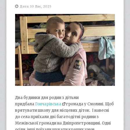
Дата: 10 Лис, 2025
Два будинки для родин з дітьми
придбала
Гончарівська
громада у Смолині. Щоб
врятувати школу для місцевих діток. І навесні
до села приїхали дві багатодітні родини з
Межівської громади на Дніпропетровщині. Одні
осіли, інші поїхали шукати кращих умов.