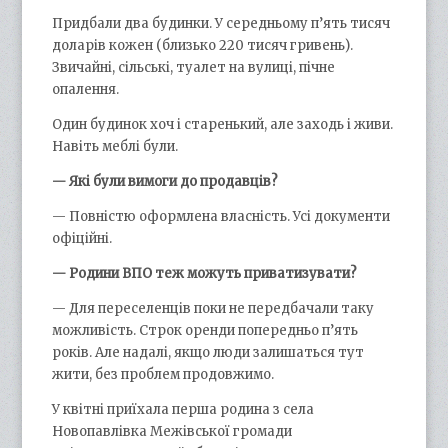
Придбали два будинки. У середньому п’ять тисяч
доларів кожен (близько 220 тисяч гривень).
Звичайні, сільські, туалет на вулиці, пічне
опалення.
Один будинок хоч і старенький, але заходь і живи.
Навіть меблі були.
— Які були вимоги до продавців?
— Повністю оформлена власність. Усі документи
офіційні.
— Родини ВПО теж можуть приватизувати?
— Для переселенців поки не передбачали таку
можливість. Строк оренди попередньо п’ять
років. Але надалі, якщо люди залишаться тут
жити, без проблем продовжимо.
У квітні приїхала перша родина з села
Новопавлівка Межівської громади