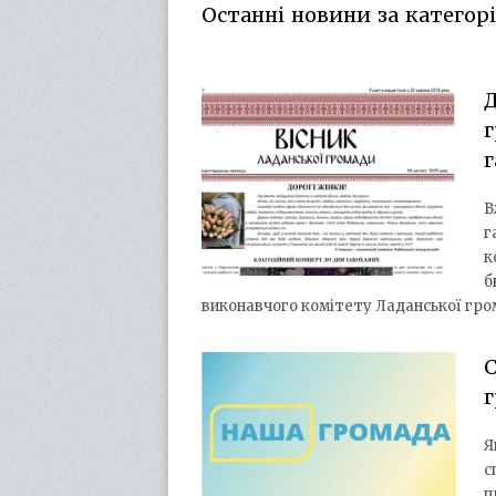
Останні новини за категорі
Д
г
г
В
г
к
б
виконавчого комітету Ладанської гро
С
г
Я
с
п