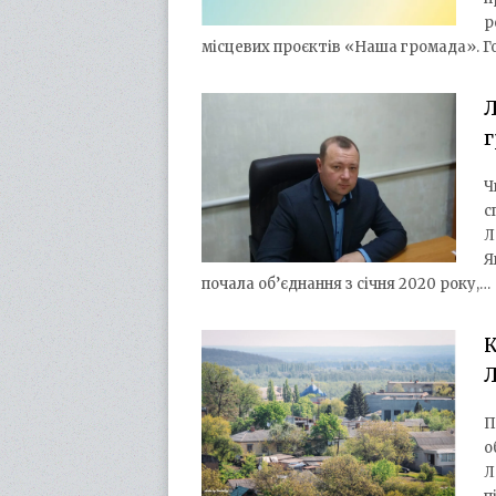
р
місцевих проєктів «Наша громада». Го
Л
Ч
с
Л
Я
почала об’єднання з січня 2020 року,…
К
Л
П
о
Л