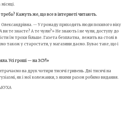
 місяці.
треба? Кажуть же, що все в інтернеті читають.
я Олександрівна. — У громаду приходять люди похилого віку
ви те знаєте? А те чули?» Не знають і не чули, доступу до
істи їм трохи більше. Газета безплатна, лежить на столі в
мо також у старостати, у магазини даємо. Буває таке, що і
ла. Усі гроші — на ЗСУ!»
витрачаємо на друк чотири тисячі гривень. Дві тисячі на
узіазмі, як і мої колежанки, з якими разом робимо видання.
МАКУХА