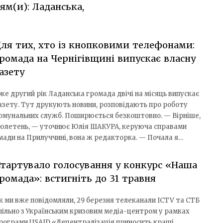
ям(и): Ладанська,
ля тих, хто із кнопковими телефонами:
ромада на Чернігівщині випускає власну
азету
же другий рік Ладанська громада двічі на місяць випускає
азету. Тут друкують новини, розповідають про роботу
омунальних служб. Поширюється безкоштовно. — Вірніше,
юлетень, — уточнює Юлія ШАКУРА, керуюча справами
мади на Прилуччині, вона ж редакторка. — Почала я…
тартувало голосування у конкурс «Наша
ромада»: встигніть до 31 травня
к ми вже повідомляли, 29 березня телеканали ICTV та СТБ
пільно з Українським кризовим медіа-центром у рамках
рограми USAID «Децентралізація приносить кращі