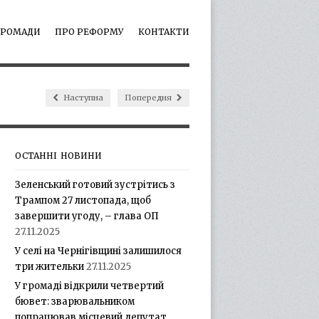
ГРОМАДИ
ПРО РЕФОРМУ
КОНТАКТИ
Наступна
Попередня
ОСТАННІ НОВИНИ
Зеленський готовий зустрітись з
Трампом 27 листопада, щоб
завершити угоду, – глава ОП
27.11.2025
У селі на Чернігівщині залишилося
три жительки
27.11.2025
У громаді відкрили четвертий
бювет: зварювальником
попрацював місцевий депутат