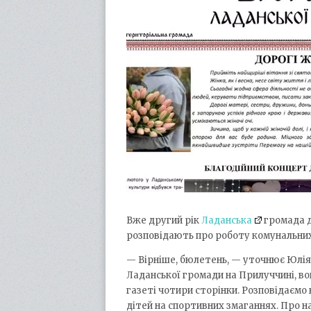
Вже другий рік
Ладанська
громада д
розповідають про роботу комунальни
— Вірніше, бюлетень, — уточнює Юлі
Ладанської громади на Прилуччині, во
газеті чотири сторінки. Розповідаємо
дітей на спортивних змаганнях. Про н