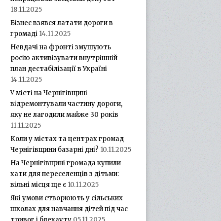
18.11.2025
Бізнес взявся латати дороги в
громаді
14.11.2025
Невдачі на фронті змушують
росію активізувати внутрішній
план дестабілізації в Україні
14.11.2025
У місті на Чернігівщині
відремонтували частину дороги,
яку не лагодили майже 30 років
11.11.2025
Коли у містах та центрах громад
Чернігівщини базарні дні?
10.11.2025
На Чернігівщині громада купили
хати для переселенців з дітьми:
вільні місця ще є
10.11.2025
Які умови створюють у сільських
школах для навчання дітей під час
тривог і блекауту
05.11.2025