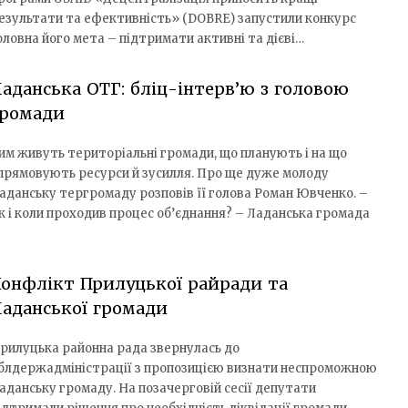
езультати та ефективність» (DOBRE) запустили конкурс
ловна його мета – підтримати активні та дієві…
аданська ОТГ: бліц-інтерв’ю з головою
громади
им живуть територіальні громади, що планують і на що
прямовують ресурси й зусилля. Про ще дуже молоду
аданську тергромаду розповів її голова Роман Ювченко. –
к і коли проходив процес об’єднання? – Ладанська громада
онфлікт Прилуцької райради та
аданської громади
рилуцька районна рада звернулась до
блдержадміністрації з пропозицією визнати неспроможною
аданську громаду. На позачерговій сесії депутати