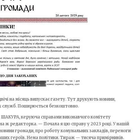
вічі на місяць випускає газету. Тут друкують новини,
х служб. Поширюється безкоштовно.
я ШАКУРА, керуюча справами виконавчого комітету
на ж редакторка. — Почала я цю справу у 2023 році. У нашій
 новини громади, про роботу комунальних закладів, перемоги
аших героїв. Нема політики. Тираж — тисяча примірників.