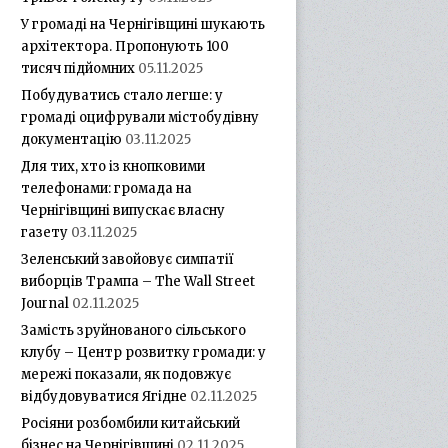
У громаді на Чернігівщині шукають
архітектора. Пропонують 100
тисяч підйомних
05.11.2025
Побудуватись стало легше: у
громаді оцифрували містобудівну
документацію
03.11.2025
Для тих, хто із кнопковими
телефонами: громада на
Чернігівщині випускає власну
газету
03.11.2025
Зеленський завойовує симпатії
виборців Трампа – The Wall Street
Journal
02.11.2025
Замість зруйнованого сільського
клубу – Центр розвитку громади: у
мережі показали, як подовжує
відбудовуватися Ягідне
02.11.2025
Росіяни розбомбили китайський
бізнес на Чернігівщині
02.11.2025