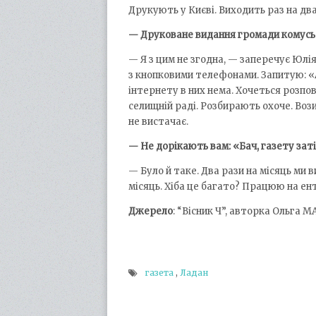
Друкують у Києві. Виходить раз на два
— Друковане видання громади комусь 
— Я з цим не згодна, — заперечує Юлі
з кнопковими телефонами. Запитую: «А 
інтернету в них нема. Хочеться розпов
селищній раді. Розбирають охоче. Вози
не вистачає.
— Не дорікають вам: «Бач, газету затія
— Було й таке. Два рази на місяць ми 
місяць. Хіба це багато? Працюю на ент
Джерело
: “Вісник Ч”, авторка Ольга 
газета
,
Ладан