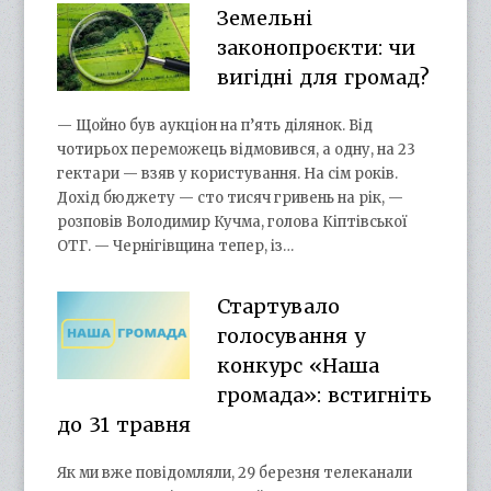
Земельні
законопроєкти: чи
вигідні для громад?
— Щойно був аукціон на п’ять ділянок. Від
чотирьох переможець відмовився, а одну, на 23
гектари — взяв у користування. На сім років.
Дохід бюджету — сто тисяч гривень на рік, —
розповів Володимир Кучма, голова Кіптівської
ОТГ. — Чернігівщина тепер, із…
Стартувало
голосування у
конкурс «Наша
громада»: встигніть
до 31 травня
Як ми вже повідомляли, 29 березня телеканали