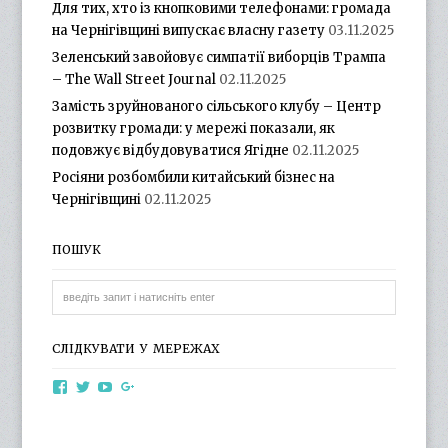
Для тих, хто із кнопковими телефонами: громада
на Чернігівщині випускає власну газету
03.11.2025
Зеленський завойовує симпатії виборців Трампа
– The Wall Street Journal
02.11.2025
Замість зруйнованого сільського клубу – Центр
розвитку громади: у мережі показали, як
подовжує відбудовуватися Ягідне
02.11.2025
Росіяни розбомбили китайський бізнес на
Чернігівщині
02.11.2025
ПОШУК
СЛІДКУВАТИ У МЕРЕЖАХ
View
View
View
View
otg.cn.ua’s
otg_cn_ua’s
UCba73zK-
100218615561229778998’s
profile
profile
rSLD6mYyKjr45Ng’s
profile
on
on
profile
on