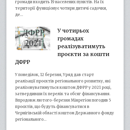
громади входить 19 населених пунктів. На їх
території функціонує чотири дитячі садочки,
де…
У чотирьох
громадах
реалізуватимуть
проєкти за кошти
ДФРР
У понеділок, 12 березня, Уряд дав старт
реалізації проєктів регіонального розвитку, які
реалізовуватимуться коштом ДФРР у 2021 році,
затвердивши їх перелік та обсяг фінансування.
Впродовж лютого-березня Мінрегіон погодив 5
проєктів, що будуть фінансуватися в
Чернігівській області коштом Державного фонду
регіонального…