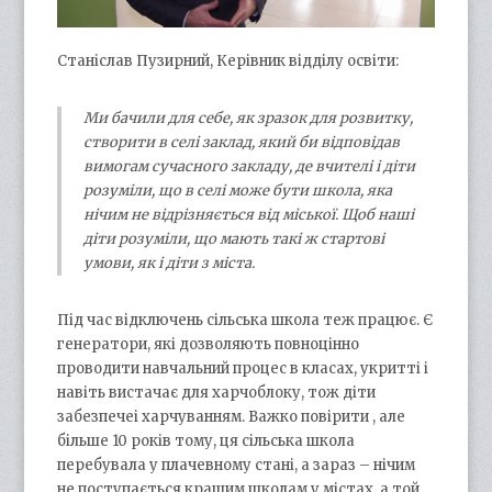
Станіслав Пузирний, Керівник відділу освіти:
Ми бачили для себе, як зразок для розвитку,
створити в селі заклад, який би відповідав
вимогам сучасного закладу, де вчителі і діти
розуміли, що в селі може бути школа, яка
нічим не відрізняється від міської. Щоб наші
діти розуміли, що мають такі ж стартові
умови, як і діти з міста.
Під час відключень сільська школа теж працює. Є
генератори, які дозволяють повноцінно
проводити навчальний процес в класах, укритті і
навіть вистачає для харчоблоку, тож діти
забезпечеі харчуванням. Важко повірити , але
більше 10 років тому, ця сільська школа
перебувала у плачевному стані, а зараз – нічим
не поступається кращим школам у містах, а той