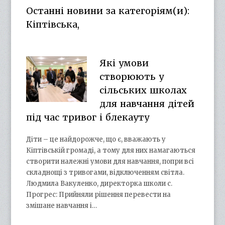
Facebook
Twitter
on
Google+
Останні новини за категоріям(и):
YouTube
Кіптівська,
Які умови
створюють у
сільських школах
для навчання дітей
під час тривог і блекауту
Діти – це найдорожче, що є, вважають у
Кіптівській громаді, а тому для них намагаються
створити належні умови для навчання, попри всі
складнощі з тривогами, відключенням світла.
Людмила Вакуленко, директорка школи с.
Прогрес: Прийняли рішення перевести на
змішане навчання і…