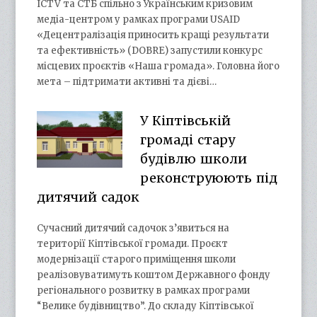
ICTV та СТБ спільно з Українським кризовим
медіа-центром у рамках програми USAID
«Децентралізація приносить кращі результати
та ефективність» (DOBRE) запустили конкурс
місцевих проєктів «Наша громада». Головна його
мета – підтримати активні та дієві…
У Кіптівській
громаді стару
будівлю школи
реконструюють під
дитячий садок
Сучасний дитячий садочок з’явиться на
території Кіптівської громади. Проєкт
модернізації старого приміщення школи
реалізовуватимуть коштом Державного фонду
регіонального розвитку в рамках програми
“Велике будівництво”. До складу Кіптівської