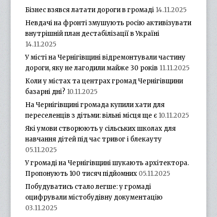
Бізнес взявся латати дороги в громаді
14.11.2025
Невдачі на фронті змушують росію активізувати
внутрішній план дестабілізації в Україні
14.11.2025
У місті на Чернігівщині відремонтували частину
дороги, яку не лагодили майже 30 років
11.11.2025
Коли у містах та центрах громад Чернігівщини
базарні дні?
10.11.2025
На Чернігівщині громада купили хати для
переселенців з дітьми: вільні місця ще є
10.11.2025
Які умови створюють у сільських школах для
навчання дітей під час тривог і блекауту
05.11.2025
У громаді на Чернігівщині шукають архітектора.
Пропонують 100 тисяч підйомних
05.11.2025
Побудуватись стало легше: у громаді
оцифрували містобудівну документацію
03.11.2025