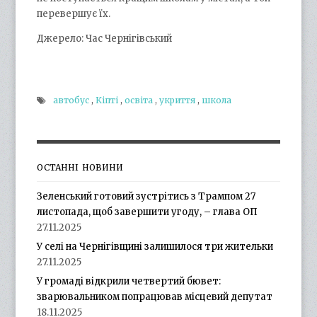
перевершує їх.
Джерело: Час Чернігівський
автобус
,
Кіпті
,
освіта
,
укриття
,
школа
ОСТАННІ НОВИНИ
Зеленський готовий зустрітись з Трампом 27
листопада, щоб завершити угоду, – глава ОП
27.11.2025
У селі на Чернігівщині залишилося три жительки
27.11.2025
У громаді відкрили четвертий бювет:
зварювальником попрацював місцевий депутат
18.11.2025