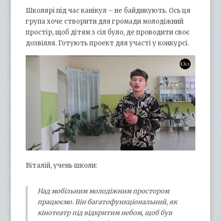
Школярі під час канікул – не байдикують. Ось ця
група хоче створити для громади молодіжний
простір, щоб дітям з сіл було, де проводити своє
дозвілля. Готують проект для участі у конкурсі.
Віталій, учень школи:
Над мобільним молодіжним простором
працюємо. Він багатофункціональний, як
кінотеатр під відкритим небом, щоб був