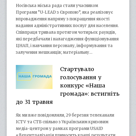
Носівська міська рада стали учасником
Програми “U-LEAD з Європою”, яка реалізовує
впровадження напряму з покращення якості
надання адміністративних послуг для населення.
Співпраця тривала протягом чотирьох раундів,
які передбачали і налагодження функціонування
ЦНАП, і навчання персоналу, інформування та
залучення мешканців; матеріальну…
Стартувало
голосування у
конкурс «Наша
громада»: встигніть
до 31 травня
Як ми вже повідомляли, 29 березня телеканали
ICTV та СТБ спільно з Українським кризовим
медіа-центром у рамках програми USAID
«Децентралізація приносить кращі результати