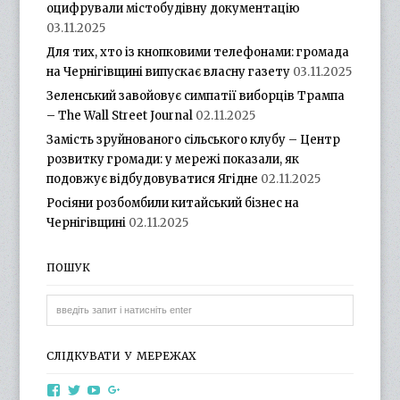
оцифрували містобудівну документацію
03.11.2025
Для тих, хто із кнопковими телефонами: громада
на Чернігівщині випускає власну газету
03.11.2025
Зеленський завойовує симпатії виборців Трампа
– The Wall Street Journal
02.11.2025
Замість зруйнованого сільського клубу – Центр
розвитку громади: у мережі показали, як
подовжує відбудовуватися Ягідне
02.11.2025
Росіяни розбомбили китайський бізнес на
Чернігівщині
02.11.2025
ПОШУК
СЛІДКУВАТИ У МЕРЕЖАХ
View
View
View
View