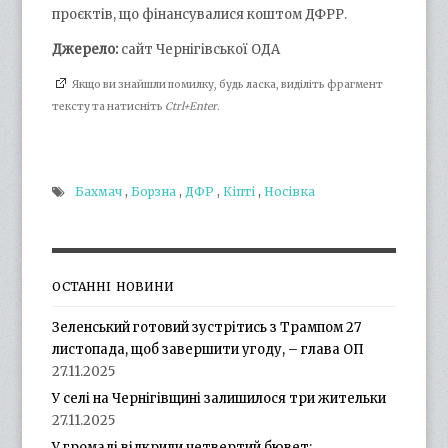
проєктів, що фінансувалися коштом ДФРР.
Джерело:
сайт Чернігівської ОДА
Якщо ви знайшли помилку, будь ласка, виділіть фрагмент
тексту та натисніть
Ctrl+Enter
.
Бахмач
,
Борзна
,
ДФР
,
Кіпті
,
Носівка
ОСТАННІ НОВИНИ
Зеленський готовий зустрітись з Трампом 27
листопада, щоб завершити угоду, – глава ОП
27.11.2025
У селі на Чернігівщині залишилося три жительки
27.11.2025
У громаді відкрили четвертий бювет: