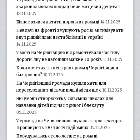
зварювальником попрацював місцевий депутат
18.11.2025
Бізнес взявся латати дороги в громаді
14.11.2025
Невдачі на фронті змушують росію активізувати
внутрішній план дестабілізації в Україні
14.11.2025
У місті на Чернігівщині відремонтували частину
дороги, яку не лагодили майже 30 років
11.11.2025
Коли у містах та центрах громад Чернігівщини
базарні дні?
10.11.2025
На Чернігівщині громада купили хати для
переселенців з дітьми: вільні місця ще є
10.11.2025
Які умови створюють у сільських школах для
навчання дітей під час тривог і блекауту
05.11.2025
У громаді на Чернігівщині шукають архітектора.
Пропонують 100 тисяч підйомних
05.11.2025
Побудуватись стало легше: у громаді