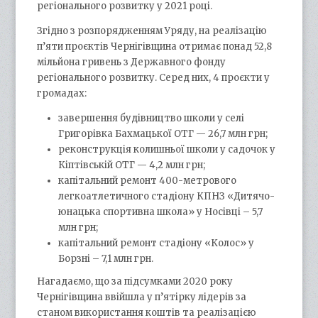
регіонального розвитку у 2021 році.
Згідно з розпорядженням Уряду, на реалізацію
п’яти проєктів Чернігівщина отримає понад 52,8
мільйона гривень з Державного фонду
регіонального розвитку. Серед них, 4 проєкти у
громадах:
завершення будівництво школи у селі
Григорівка Бахмацької ОТГ — 26,7 млн грн;
реконструкція колишньої школи у садочок у
Кіптівській ОТГ — 4,2 млн грн;
капітальний ремонт 400-метрового
легкоатлетичного стадіону КПНЗ «Дитячо-
юнацька спортивна школа» у Носівці – 5,7
млн грн;
капітальний ремонт стадіону «Колос» у
Борзні – 7,1 млн грн.
Нагадаємо, що за підсумками 2020 року
Чернігівщина ввійшла у п’ятірку лідерів за
станом використання коштів та реалізацією