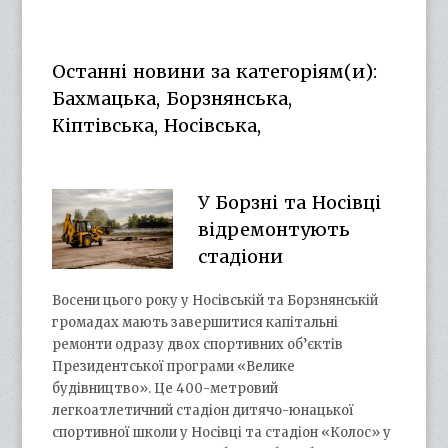
otg.cn.ua’s
otg_cn_ua’s
UCba73zK-
100218615561229778998’s
profile
profile
rSLD6mYyKjr45Ng’s
profile
on
on
profile
on
Facebook
Twitter
on
Google+
Останні новини за категоріям(и):
YouTube
Бахмацька, Борзнянська,
Кіптівська, Носівська,
У Борзні та Носівці
відремонтують
стадіони
Восени цього року у Носівській та Борзнянській
громадах мають завершитися капітальні
ремонти одразу двох спортивних об’єктів
Президентської програми «Велике
будівництво». Це 400-метровий
легкоатлетичний стадіон дитячо-юнацької
спортивної школи у Носівці та стадіон «Колос» у