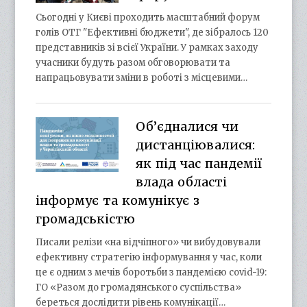
Сьогодні у Києві проходить масштабний форум
голів ОТГ "Ефективні бюджети", де зібралось 120
представників зі всієї України. У рамках заходу
учасники будуть разом обговорювати та
напрацьовувати зміни в роботі з місцевими…
Об’єдналися чи
дистанціювалися:
як під час пандемії
влада області
інформує та комунікує з
громадськістю
Писали релізи «на відчіпного» чи вибудовували
ефективну стратегію інформування у час, коли
це є одним з мечів боротьби з пандемією covid-19:
ГО «Разом до громадянського суспільства»
береться дослідити рівень комунікації…