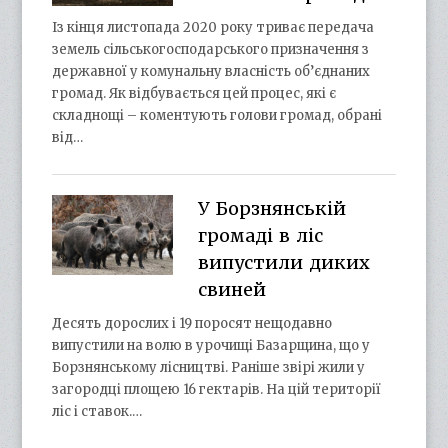
Із кінця листопада 2020 року триває передача
земель сільськогосподарського призначення з
державної у комунальну власність об’єднаних
громад. Як відбувається цей процес, які є
складнощі – коментують голови громад, обрані
від…
У Борзнянській
громаді в ліс
випустили диких
свиней
Десять дорослих і 19 поросят нещодавно
випустили на волю в урочищі Базарщина, що у
Борзнянському лісництві. Раніше звірі жили у
загородці площею 16 гектарів. На цій території
ліс і ставок.…