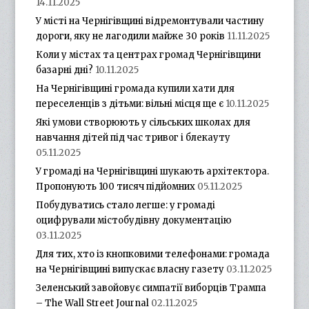
14.11.2025
У місті на Чернігівщині відремонтували частину
дороги, яку не лагодили майже 30 років
11.11.2025
Коли у містах та центрах громад Чернігівщини
базарні дні?
10.11.2025
На Чернігівщині громада купили хати для
переселенців з дітьми: вільні місця ще є
10.11.2025
Які умови створюють у сільських школах для
навчання дітей під час тривог і блекауту
05.11.2025
У громаді на Чернігівщині шукають архітектора.
Пропонують 100 тисяч підйомних
05.11.2025
Побудуватись стало легше: у громаді
оцифрували містобудівну документацію
03.11.2025
Для тих, хто із кнопковими телефонами: громада
на Чернігівщині випускає власну газету
03.11.2025
Зеленський завойовує симпатії виборців Трампа
– The Wall Street Journal
02.11.2025