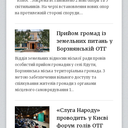
“Колос”. Зокрема встановлено 2 нові опори та 5
світильників. На черзі встановлення нових опор
на протилежній стороні споруди.…
Прийом громад із
земельних питань у
Борзнянській ОТГ
Відділ земельних відносин міської ради провів
особистий прийом громадян у селі Ядути,
Борзнянська міська територіальна громада. З
метою забезпечення вільного доступу та
спілкування жителів громади з органами
місцевого самоврядування 1…
«Слуга Народу»
проводить у Києві
форум голів ОТГ