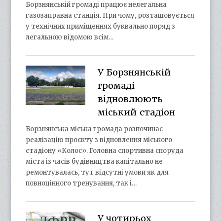
Борзнянській громаді працює нелегальна
газозаправна станція. При чому, розташовується
у технічних приміщеннях буквально поряд з
легальною відомою всім…
У Борзнянській
громаді
відновлюють
міський стадіон
Борзнянська міська громада розпочинає
реалізацію проєкту з відновлення міського
стадіону «Колос». Головна спортивна споруда
міста із часів будівництва капітально не
ремонтувалась, тут відсутні умови як для
повноцінного тренування, так і…
У чотирьох