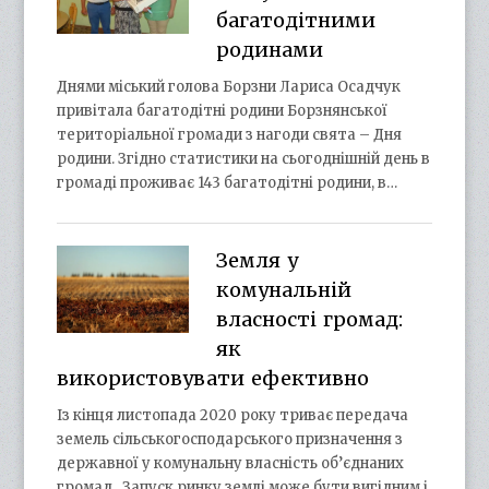
багатодітними
родинами
Днями міський голова Борзни Лариса Осадчук
привітала багатодітні родини Борзнянської
територіальної громади з нагоди свята – Дня
родини. Згідно статистики на сьогоднішній день в
громаді проживає 143 багатодітні родини, в…
Земля у
комунальній
власності громад:
як
використовувати ефективно
Із кінця листопада 2020 року триває передача
земель сільськогосподарського призначення з
державної у комунальну власність об’єднаних
громад. Запуск ринку землі може бути вигідним і