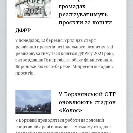
громадах
реалізуватимуть
проєкти за кошти
ДФРР
У понеділок, 12 березня, Уряд дав старт
реалізації проєктів регіонального розвитку, які
реалізовуватимуться коштом ДФРР у 2021 році,
затвердивши їх перелік та обсяг фінансування.
Впродовж лютого-березня Мінрегіон погодив 5
проєктів,…
У Борзнянській ОТГ
оновлюють стадіон
«Колос»
У Борзняні проводяться роботи на головній
спортивній арені громади — міському стадіоні