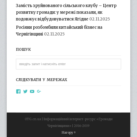
Замість зруйнованого сільського клубу – Центр
розвитку громади: у мережі показали, як
подовжує відбудовуватися Ягідне
02.11.2025
Росіяни розбомбили китайський бізнес на
Чернігівщині
02.11.2025
ПОШУК
СЛІДКУВАТИ У МЕРЕЖАХ
View
View
View
View
otg.cn.ua’s
otg_cn_ua’s
UCba73zK-
100218615561229778998’s
profile
profile
rSLD6mYyKjr45Ng’s
profile
on
on
profile
on
Facebook
Twitter
on
Google+
YouTube
OTG.cn.ua | Інформаційний інтернет-ресурс «Громади
Чернігівщини» | 2016-2019
Нагору ↑