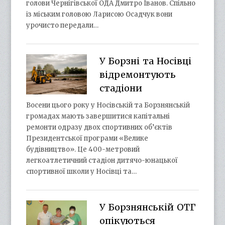
голови Чернігівської ОДА Дмитро Іванов. Спільно
із міським головою Ларисою Осадчук вони
урочисто передали…
У Борзні та Носівці
відремонтують
стадіони
Восени цього року у Носівській та Борзнянській
громадах мають завершитися капітальні
ремонти одразу двох спортивних об’єктів
Президентської програми «Велике
будівництво». Це 400-метровий
легкоатлетичний стадіон дитячо-юнацької
спортивної школи у Носівці та…
У Борзнянській ОТГ
опікуються