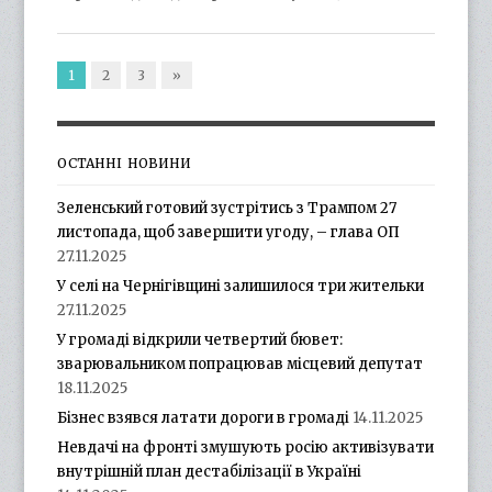
1
2
3
»
ОСТАННІ НОВИНИ
Зеленський готовий зустрітись з Трампом 27
листопада, щоб завершити угоду, – глава ОП
27.11.2025
У селі на Чернігівщині залишилося три жительки
27.11.2025
У громаді відкрили четвертий бювет:
зварювальником попрацював місцевий депутат
18.11.2025
Бізнес взявся латати дороги в громаді
14.11.2025
Невдачі на фронті змушують росію активізувати
внутрішній план дестабілізації в Україні