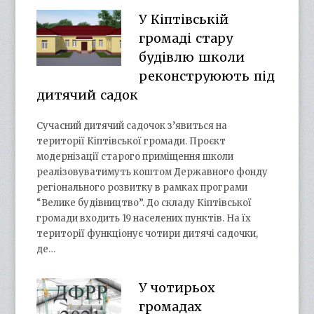
У Кіптівській
громаді стару
будівлю школи
реконструюють під
дитячий садок
Сучасний дитячий садочок з’явиться на
території Кіптівської громади. Проєкт
модернізації старого приміщення школи
реалізовуватимуть коштом Державного фонду
регіонального розвитку в рамках програми
“Велике будівництво”. До складу Кіптівської
громади входить 19 населених пунктів. На їх
території функціонує чотири дитячі садочки,
де…
У чотирьох
громадах