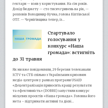
гектари — взяв у користування. На сім років.
Дохід бюджету — сто тисяч гривень на рік, —
розповів Володимир Кучма, голова Кіптівської
ОТГ. — Чернігівщина тепер, із…
Стартувало
голосування у
конкурс «Наша
громада»: встигніть
до 31 травня
Як ми вже повідомляли, 29 березня телеканали
ICTV та СТБ спільно з Українським кризовим
медіа-центром у рамках програми USAID
«Децентралізація приносить кращі результати
та ефективність» (DOBRE) запустили конкурс
місцевих проєктів «Наша громада». Головна його
мета – підтримати активні та дієві…