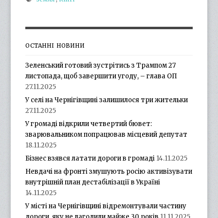
ОСТАННІ НОВИНИ
Зеленський готовий зустрітись з Трампом 27
листопада, щоб завершити угоду, – глава ОП
27.11.2025
У селі на Чернігівщині залишилося три жительки
27.11.2025
У громаді відкрили четвертий бювет:
зварювальником попрацював місцевий депутат
18.11.2025
Бізнес взявся латати дороги в громаді
14.11.2025
Невдачі на фронті змушують росію активізувати
внутрішній план дестабілізації в Україні
14.11.2025
У місті на Чернігівщині відремонтували частину
дороги, яку не лагодили майже 30 років
11.11.2025