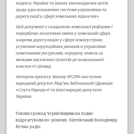
кодексу України та інших законодавчих актів
щодо удосконалення системи управління та
дерегуляції у сфері земельних відносин»
Цей документ є складовою земельної реформи і
передбачає позитивні зміни у земельній сфері,
зокрема дерегуляцію у сфері землеустрою,
усунення корупційних ризиків в управлінні
земельними ресурсами, передачу земель за
межами населених пунктів до комунальної
власності громад.
Автором проєкту Закону №2194 виступив
народний депутат Мар’ян Заблоцький (фракція
«Слуга Народу») та інші народні депутати
України.
Голови громад Чернігівщини на подію
відреагували по-різному. Кіптівський Володимир
Кучма радіє.