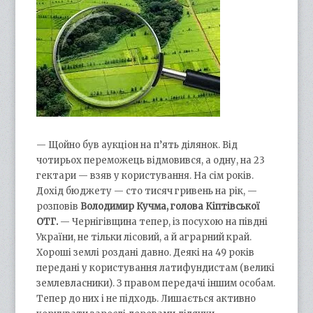
— Щойно був аукціон на п’ять ділянок. Від
чотирьох переможець відмовився, а одну, на 23
гектари — взяв у користування. На сім років.
Дохід бюджету — сто тисяч гривень на рік, —
розповів
Володимир Кучма, голова Кіптівської
ОТГ.
— Чернігівщина тепер, із посухою на півдні
України, не тільки лісовий, а й аграрний край.
Хороші землі роздані давно. Деякі на 49 років
передані у користування латифундистам (великі
землевласники). З правом передачі іншим особам.
Тепер до них і не підходь. Лишається активно