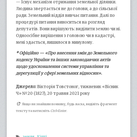
— Існує механізм отримання земельної ділянки.
Людина звертається не до голови, а до сільської
ради. Земельний відділ вивчає питання. Далі по
процедурі питання виноситься на розгляд
депутатів. Вони вирішують: виділити землю чи ні.
Одноосібне вирішення з головою чи в кадастрі,
мені здається, лишилося в минулому.
* Офіційно — «Про внесення змін до Земельного
кодексу України та інших законодавчих актів
щодо удосконалення системи управління та
дерегуляції у сфері земельних відносин».
Джерело:
Вікторія Товстоног, тижневик «Вісник
Ч» №20 (1827), 20 травня 2021 року
Якщо ви знайшли помилку, будь ласка, виділіть фрагмент
тексту та натисніть
Ctrl+Enter
.
земля
,
Кіпті