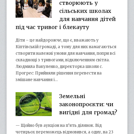
створюють у
сільських школах
для навчання дітей
під час тривог і блекауту
Діти – це найдорожче, що є, вважають у
Кіптівській громаді, а тому для них намагаються
створити належні умови для навчання, попри всі
складнощі з тривогами, відключенням світла.
Людмила Вакуленко, директорка школи с.
Прогрес: Прийняли рішення перевести на
змішане навчання і…
Земельні
законопроєкти: чи
вигідні для громад?
— Щойно був аукціон на п’ять ділянок. Від
чотирьох переможець відмовився, а одну, на 23