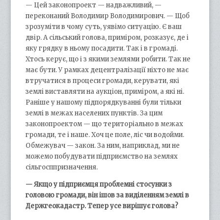
— Цей законопроект — надважливий, —
переконаний Володимир Володимирович. — Щоб
зрозуміти в чому суть, уявімо ситуацію. Є ваш
двір. А сільський голова, приміром, розказує, де і
яку грядку в ньому посадити. Так і в громаді.
Хтось керує, що і з якими землями робити. Так не
має бути. У рамках децентралізації ніхто не має
втручатися в процеси громади, керувати, які
землі виставляти на аукціон, приміром, а які ні.
Раніше у нашому підпорядкуванні були тільки
землі в межах населених пунктів. За цим
законопроектом — що територіально в межах
громади, те і наше. Хоч це поле, ліс чи водойми.
Обмежувач — закон. За ним, наприклад, ми не
можемо побудувати підприємство на землях
сільгосппризначення.
— Якщо у підприємця проблемні стосунки з
головою громади, він ішов за виділенням землі в
Держгеокадастр. Тепер усе вирішує голова?