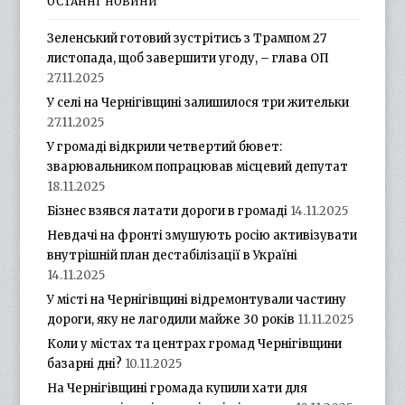
ОСТАННІ НОВИНИ
Зеленський готовий зустрітись з Трампом 27
листопада, щоб завершити угоду, – глава ОП
27.11.2025
У селі на Чернігівщині залишилося три жительки
27.11.2025
У громаді відкрили четвертий бювет:
зварювальником попрацював місцевий депутат
18.11.2025
Бізнес взявся латати дороги в громаді
14.11.2025
Невдачі на фронті змушують росію активізувати
внутрішній план дестабілізації в Україні
14.11.2025
У місті на Чернігівщині відремонтували частину
дороги, яку не лагодили майже 30 років
11.11.2025
Коли у містах та центрах громад Чернігівщини
базарні дні?
10.11.2025
На Чернігівщині громада купили хати для