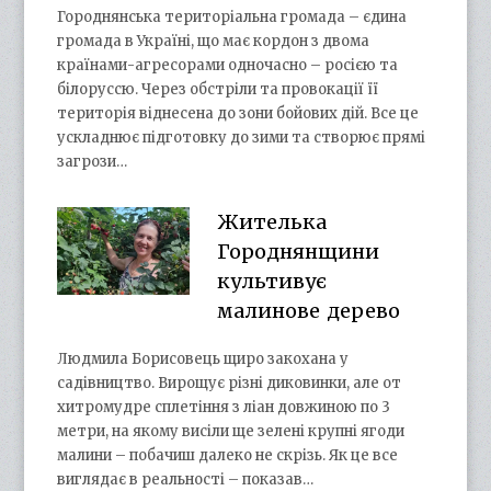
Городнянська територіальна громада – єдина
громада в Україні, що має кордон з двома
країнами-агресорами одночасно – росією та
білоруссю. Через обстріли та провокації її
територія віднесена до зони бойових дій. Все це
ускладнює підготовку до зими та створює прямі
загрози…
Жителька
Городнянщини
культивує
малинове дерево
Людмила Борисовець щиро закохана у
садівництво. Вирощує різні диковинки, але от
хитромудре сплетіння з ліан довжиною по 3
метри, на якому висіли ще зелені крупні ягоди
малини – побачиш далеко не скрізь. Як це все
виглядає в реальності – показав…