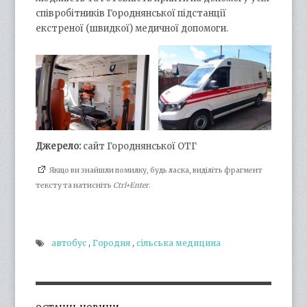
співробітників Городнянської підстанції
екстреної (швидкої) медичної допомоги.
Джерело:
сайт Городнянської ОТГ
Якщо ви знайшли помилку, будь ласка, виділіть фрагмент
тексту та натисніть
Ctrl+Enter
.
автобус
,
Городня
,
сільська медицина