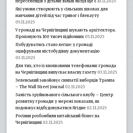
переселенців з дітьми: вільні місця ще є
10.11.2025
Які умови створюють у сільських школах для
навчання дітей під час тривог і блекауту
05.11.2025
У громаді на Чернігівщині шукають архітектора.
Пропонують 100 тисяч підйомних
05.11.2025
Побудуватись стало легше: у громаді
оцифрували містобудівну документацію
03.11.2025
Для тих, хто із кнопковими телефонами: громада
на Чернігівщині випускає власну газету
03.11.2025
Зеленський завойовує симпатії виборців Трампа
– The Wall Street Journal
02.11.2025
Замість зруйнованого сільського клубу – Центр
розвитку громади: у мережі показали, як
подовжує відбудовуватися Ягідне
02.11.2025
Росіяни розбомбили китайський бізнес на
Чернігівщині
02.11.2025