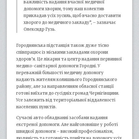
важливість надання вчасної медичної
допомоги хворим, тому наш колектив
прикладав усіх зусиль, щоб вчасно доставити
хворого до медичного закладу”, – зазначає
Олексндр Гузь.
Городнянська підстанція також дуже тісно
співпрацює із міськими закладами охорони
здоров’я. Це лікарня та центр надання первинної
медико-санітарної допомоги Городні. У
переважній більшості медичну допомогу
надають жителям колишнього Городнянського
району, але за направленням обласної станції
готові виїхати до сусідніх громад Чернігівщини.
Усе залежить від територіальної віддаленості
населених пунктів.
Сучасні авто обладнанні засобами надання
екстреної допомоги. Але найголовніше у роботі
швидкої допомоги – високий професіоналізм,
людяність та готовність прийти на допомогу усіх