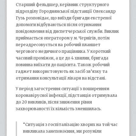
Старший фельдшер, керівник структурного
підрозділу Городнянської підстанції Олександр
Гузь розповідає, що виїзди бригади екстреної
допомоги відбуваються після отримання
повідомлення від диспетчерської служби. Виклик
приймається оператором у м. Чернігів, потім
переадресовується на робочий планшет
чергового медичного працівника. У короткий
часовий проміжок, а це до 4 хвилин, бригада
повинна виїхати до пацієнта. Також робочий
гаджет використовують як засіб зв’язку та
отримання консультації лікаря на відстані.
У період загострення ситуації з поширенням
коронавірусної інфекції, підстанція отримувала
до 20 викликів, після зниження рівня
захворюваності їх кількість зменшилась.
“Ситуація з госпіталізацію хворих на той час
викликала занепокоєння, ми розуміли