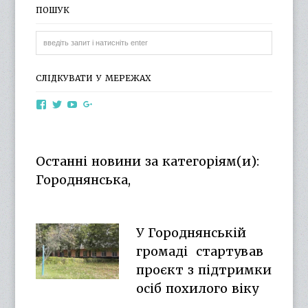
ПОШУК
СЛІДКУВАТИ У МЕРЕЖАХ
View
View
View
View
otg.cn.ua’s
otg_cn_ua’s
UCba73zK-
100218615561229778998’s
profile
profile
rSLD6mYyKjr45Ng’s
profile
on
on
profile
on
Facebook
Twitter
on
Google+
Останні новини за категоріям(и):
YouTube
Городнянська,
У Городнянській
громаді стартував
проєкт з підтримки
осіб похилого віку