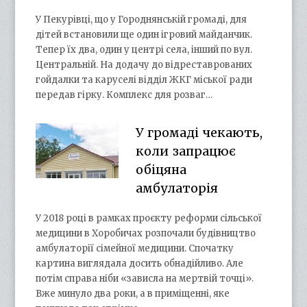
У Пекурівці, що у Городнянській громаді, для
дітей встановили ще один ігровий майданчик.
Тепер їх два, один у центрі села, інший по вул.
Центральній. На додачу до відреставрованих
гойдалки та каруселі відділ ЖКГ міської ради
передав гірку. Комплекс для розваг…
У громаді чекають,
коли запрацює
обіцяна
амбулаторія
У 2018 році в рамках проєкту реформи сільської
медицини в Хоробичах розпочали будівництво
амбулаторії сімейної медицини. Спочатку
картина виглядала досить обнадійливо. Але
потім справа ніби «зависла на мертвій точці».
Вже минуло два роки, а в приміщенні, яке