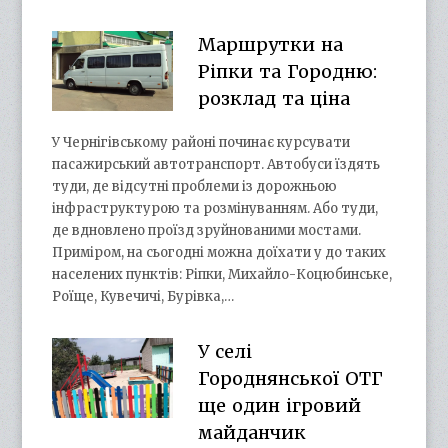
Маршрутки на
Ріпки та Городню:
розклад та ціна
У Чернігівському районі починає курсувати
пасажирський автотранспорт. Автобуси їздять
туди, де відсутні проблеми із дорожньою
інфраструктурою та розмінуванням. Або туди,
де вдновлено проїзд зруйнованими мостами.
Приміром, на сьогодні можна доїхати у до таких
населених пунктів: Ріпки, Михайло-Коцюбинське,
Роїще, Кувечичі, Бурівка,…
У селі
Городнянської ОТГ
ще один ігровий
майданчик