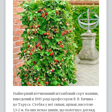
Найперший вітчизняний штамбовий сорт малини,
виведений в 1993 році професором В. В. Кичина –
це Таруса. Стебла у неї сильні, щільні, висотою
1,5-2 м. На них немає шипів, що полегшує догляд.