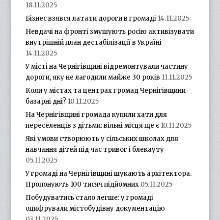
18.11.2025
Бізнес взявся латати дороги в громаді
14.11.2025
Невдачі на фронті змушують росію активізувати
внутрішній план дестабілізації в Україні
14.11.2025
У місті на Чернігівщині відремонтували частину
дороги, яку не лагодили майже 30 років
11.11.2025
Коли у містах та центрах громад Чернігівщини
базарні дні?
10.11.2025
На Чернігівщині громада купили хати для
переселенців з дітьми: вільні місця ще є
10.11.2025
Які умови створюють у сільських школах для
навчання дітей під час тривог і блекауту
05.11.2025
У громаді на Чернігівщині шукають архітектора.
Пропонують 100 тисяч підйомних
05.11.2025
Побудуватись стало легше: у громаді
оцифрували містобудівну документацію
03.11.2025