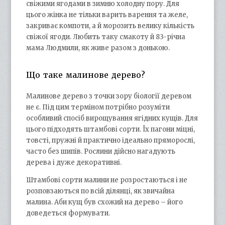
свіжими ягодами в зимню холодну пору. Для
цього жінка не тільки варить варення та желе,
закриває компоти, а й морозить велику кількість
свіжої ягоди. Любить таку смакоту й 83-річна
мама Людмили, як живе разом з донькою.
Що таке малинове дерево?
Малинове дерево з точки зору біології деревом
не є. Під цим терміном потрібно розуміти
особливий спосіб вирощування ягідних кущів. Для
цього підходять штамбові сорти. Їх пагони міцні,
товсті, пружні й практично ідеально пряморослі,
часто без шипів. Рослини дійсно нагадують
дерева і дуже декоративні.
Штамбові сорти малини не розростаються і не
розповзаються по всій ділянці, як звичайна
малина. Аби кущ був схожий на дерево – його
доведеться формувати.