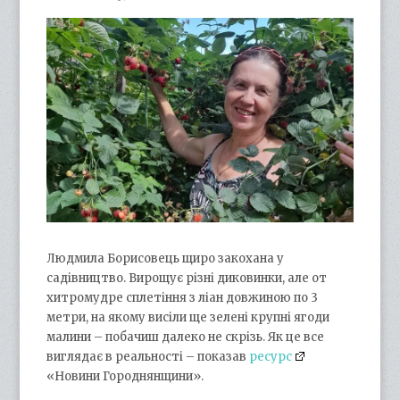
Людмила Борисовець щиро закохана у
садівництво. Вирощує різні диковинки, але от
хитромудре сплетіння з ліан довжиною по 3
метри, на якому висіли ще зелені крупні ягоди
малини – побачиш далеко не скрізь. Як це все
виглядає в реальності – показав
ресурс
«Новини Городнянщини».