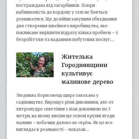
постраждала від загарбників. Попри
наближеність до кордону у селі не бояться
розвиватися. Ще до війни закупили обладнання
для створення швейного виробництва, яке
покликане вирішити відразу кілька проблем – з
безробіттям та наданням побутових послуг….
Жителька
Городнянщини
культивує
малинове дерево
Людмила Борисовець щиро закохана у
садівництво. Вирощує різні диковинки, але от
хитромудре сплетіння з ліан довжиною по 3
метри, на якому висіли ще зелені крупні ягоди
малини – побачиш далеко не скрізь. Як це все
виглядає в реальності – показав…