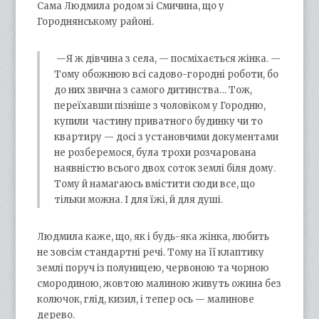
Сама Людмила родом зі Смичина, що у
Городнянському районі.
—Я ж дівчина з села, — посміхається жінка. —
Тому обожнюю всі садово-городні роботи, бо
до них звична з самого дитинства… Тож,
переїхавши пізніше з чоловіком у Городню,
купили частину приватного будинку чи то
квартиру — досі з установчими документами
не розберемося, була трохи розчарована
наявністю всього двох соток землі біля дому.
Тому й намагаюсь вмістити сюди все, що
тільки можна. І для їжі, й для душі.
Людмила каже, що, як і будь-яка жінка, любить
не зовсім стандартні речі. Тому на її клаптику
землі поруч із полуницею, червоною та чорною
смородиною, жовтою малиною живуть ожина без
колючок, глід, кизил, і тепер ось — малинове
дерево.