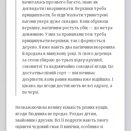
начиталась про нього багато, знаю як
доглядати і вкорінювати. Верхівки треба
прищипувати, бо підв’язувати триметрові
пагони уверх дуже складно. Коли обріжеш
верхівку, пагінчики ростуть убік — до метра
довжиною. У них за правилами теж треба
прищипувати верхівки, так і формується
дерево. Я вже навіть два пагінчики вкоренила
й продала в минулому році. Зі свого деревця
за сезон збираю до трьох відер крупної,
соковитої та надзвичайно солодкої ягоди. Це
достатньо пізній сорт — він починає
дозрівати, коли рання малина вже відійшла. І
цікаво, що ягоди достигають не всі одразу, а
по черзі.
Незважаючи на велику кількість різних кущів,
ягоди Людмила не продає. Роздає дітям,
знайомим і друзям. Всі її подруги мають змогу
оцінити чудовий смак її випічки, особливо зі