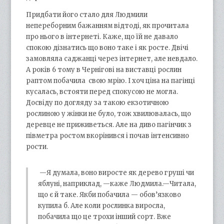
Придбати його стало для Людмили
непереборним бажанням відтоді, як прочитала
про нього в інтернеті. Каже, що їй не давало
спокою дізнатись що воно таке і як росте. Двічі
замовляла саджанці через інтернет, але невдало.
А років 6 тому в Чернігові на виставці рослин
раптом побачила свою мрію. І хоч ціна на пагінці
кусалась, встояти перед спокусою не могла.
Досвіду по догляду за такою екзотичною
рослиною у жінки не було, тож хвилювалась, що
деревце не приживеться. Але на диво пагінчик з
півметра ростом вкорінився і почав інтенсивно
рости.
—Я думала, воно виросте як дерево груші чи
яблуні, наприклад, —каже Людмила.—Читала,
що є й таке. Якби побачила — обов’язково
купила б. Але коли рослинка виросла,
побачила що це трохи інший сорт. Вже