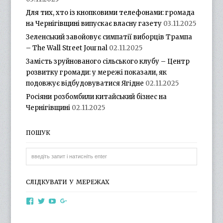
Для тих, хто із кнопковими телефонами: громада
на Чернігівщині випускає власну газету
03.11.2025
Зеленський завойовує симпатії виборців Трампа
– The Wall Street Journal
02.11.2025
Замість зруйнованого сільського клубу – Центр
розвитку громади: у мережі показали, як
подовжує відбудовуватися Ягідне
02.11.2025
Росіяни розбомбили китайський бізнес на
Чернігівщині
02.11.2025
ПОШУК
СЛІДКУВАТИ У МЕРЕЖАХ
View
View
View
View
otg.cn.ua’s
otg_cn_ua’s
UCba73zK-
100218615561229778998’s
profile
profile
rSLD6mYyKjr45Ng’s
profile