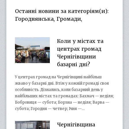
on
on
profile
on
Facebook
Twitter
on
Google+
Останні новини за категоріям(и):
YouTube
Городнянська, Громади,
Коли у містах та
центрах громад
Чернігівщини
базарні дні?
У центрах громад на Чернігівщині найбільш
жваво у базарні дні. Втім у кожній громаді своя
особливість. Дізнались, коли базарний день у
найбільших містах та громадах: Бахмач — неділя;
Бобровиця — субота; Борзна — неділя; Варва —
субота; Городня — четвер; Ічня —…
Чернігівщина