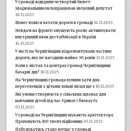
У громаді відкрили четвертий бювет:
зварювальником попрацював місцевий депутат
18.11.2025
Бізнес взявся латати дороги в громаді
14.11.2025
Невдачі на фронті змушують росію активізувати
внутрішній план дестабілізації в Україні
14.11.2025
У місті на Чернігівщині відремонтували частину
дороги, яку не лагодили майже 30 років
11.11.2025
Коли у містах та центрах громад Чернігівщини
базарні дні?
10.11.2025
На Чернігівщині громада купили хати для
переселенців з дітьми: вільні місця ще є
10.11.2025
Які умови створюють у сільських школах для
навчання дітей під час тривог і блекауту
05.11.2025
У громаді на Чернігівщині шукають архітектора.
Пропонують 100 тисяч підйомних
05.11.2025
Побудуватись стало легше: у громаді