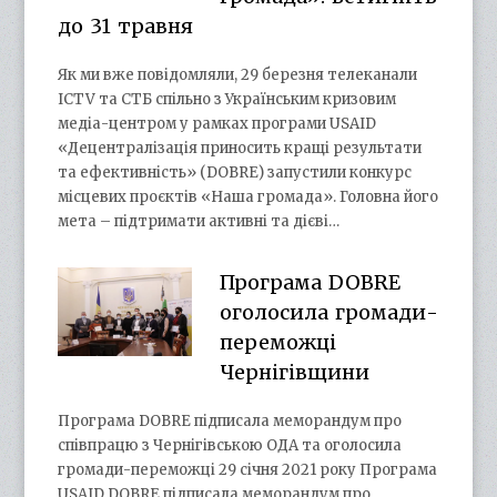
до 31 травня
Як ми вже повідомляли, 29 березня телеканали
ICTV та СТБ спільно з Українським кризовим
медіа-центром у рамках програми USAID
«Децентралізація приносить кращі результати
та ефективність» (DOBRE) запустили конкурс
місцевих проєктів «Наша громада». Головна його
мета – підтримати активні та дієві…
Програма DOBRE
оголосила громади-
переможці
Чернігівщини
Програма DOBRE підписала меморандум про
співпрацю з Чернігівською ОДА та оголосила
громади-переможці 29 січня 2021 року Програма
USAID DOBRE підписала меморандум про