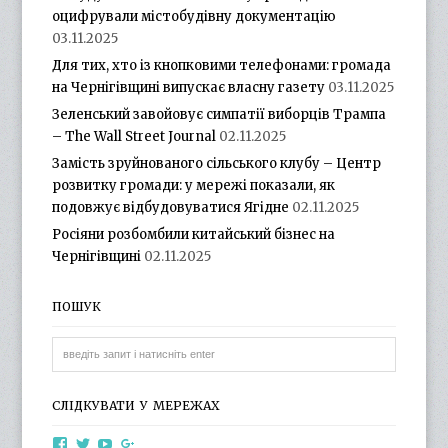
оцифрували містобудівну документацію
03.11.2025
Для тих, хто із кнопковими телефонами: громада
на Чернігівщині випускає власну газету
03.11.2025
Зеленський завойовує симпатії виборців Трампа
– The Wall Street Journal
02.11.2025
Замість зруйнованого сільського клубу – Центр
розвитку громади: у мережі показали, як
подовжує відбудовуватися Ягідне
02.11.2025
Росіяни розбомбили китайський бізнес на
Чернігівщині
02.11.2025
ПОШУК
СЛІДКУВАТИ У МЕРЕЖАХ
View
View
View
View