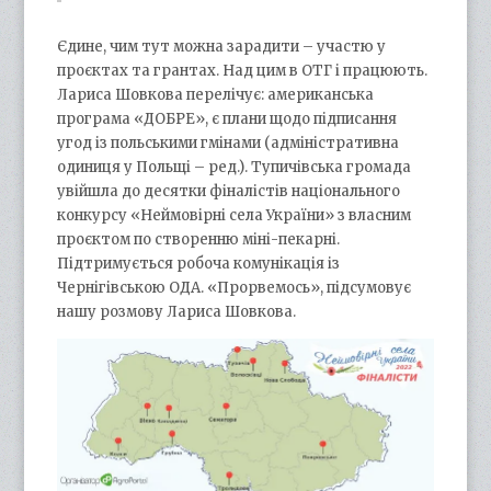
Єдине, чим тут можна зарадити – участю у
проєктах та грантах. Над цим в ОТГ і працюють.
Лариса Шовкова перелічує: американська
програма «ДОБРЕ», є плани щодо підписання
угод із польськими гмінами (адміністративна
одиниця у Польщі – ред.). Тупичівська громада
увійшла до десятки фіналістів національного
конкурсу «Неймовірні села України» з власним
проєктом по створенню міні-пекарні.
Підтримується робоча комунікація із
Чернігівською ОДА. «Прорвемось», підсумовує
нашу розмову Лариса Шовкова.