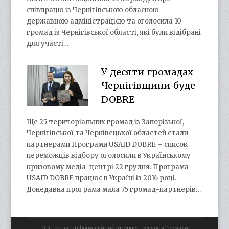
співпрацю із Чернігівською обласною
державною адміністрацією та оголосила 10
громад із Чернігівської області, які були відібрані
для участі…
У десяти громадах
Чернігівщини буде
DOBRE
Ще 25 територіальних громад із Запорізької,
Чернігівської та Чернівецької областей стали
партнерами Програми USAID DOBRE – список
переможців відбору оголосили в Українському
кризовому медіа-центрі 22 грудня. Програма
USAID DOBRE працює в Україні із 2016 році.
Донедавна програма мала 75 громад-партнерів…
OTG.cn.ua | Інформаційний інтернет-ресурс «Громади