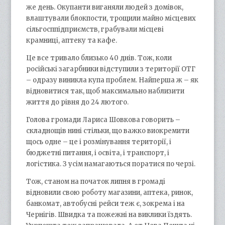
же день. Окупанти виганяли людей з домівок,
влаштували блокпости, трощили майно місцевих
сільгосппідприємств, грабували місцеві
крамниці, аптеку та кафе.
Це все тривало близько 40 днів. Тож, коли
російські загарбники відступили з території ОТГ
– одразу виникла купа проблем. Найперша ж – як
відновитися так, щоб максимально наблизити
життя до рівня до 24 лютого.
Голова громади Лариса Шовкова говорить –
складнощів нині стільки, що важко виокремити
щось одне – це і розмінування території, і
бюджетні питання, і освіта, і транспорт, і
логістика. З усім намагаються поратися по черзі.
Тож, станом на початок липня в громаді
відновили свою роботу магазини, аптека, ринок,
банкомат, автобусні рейси теж є, зокрема і на
Чернігів. Швидка та пожежні на виклики їздять.