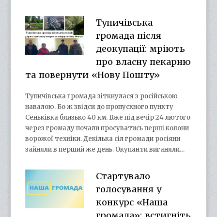
Тупичівська
громада після
деокупації: мріють
про власну пекарню
та повернути «Нову Пошту»
Тупичівська громада зіткнулася з російською
навалою. Бо ж звідси до пропускного пункту
Сеньківка близько 40 км. Вже під вечір 24 лютого
через громаду почали просуватись перші колони
ворожої техніки. Декілька сіл громади росіяни
зайняли в перший же день. Окупанти виганяли…
Стартувало
голосування у
конкурс «Наша
громада»: встигніть