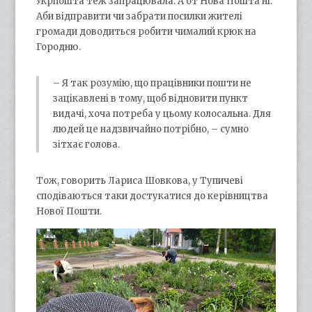
Укрпошта теж запрацювала. А от Нова Пошта ні.
Аби відправити чи забрати посилки жителі
громади доводиться робити чималий крюк на
Городню.
– Я так розумію, що працівники пошти не
зацікавлені в тому, щоб відновити пункт
видачі, хоча потреба у цьому колосальна. Для
людей це надзвичайно потрібно, – сумно
зітхає голова.
Тож, говорить Лариса Шовкова, у Тупичеві
сподіваються таки достукатися до керівництва
Нової Пошти.