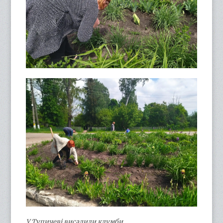
У Тупичеві висадили клумби