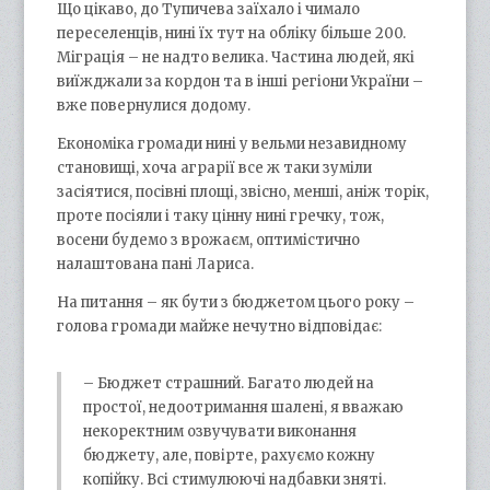
Що цікаво, до Тупичева заїхало і чимало
переселенців, нині їх тут на обліку більше 200.
Міграція – не надто велика. Частина людей, які
виїжджали за кордон та в інші регіони України –
вже повернулися додому.
Економіка громади нині у вельми незавидному
становищі, хоча аграрії все ж таки зуміли
засіятися, посівні площі, звісно, менші, аніж торік,
проте посіяли і таку цінну нині гречку, тож,
восени будемо з врожаєм, оптимістично
налаштована пані Лариса.
На питання – як бути з бюджетом цього року –
голова громади майже нечутно відповідає:
– Бюджет страшний. Багато людей на
простої, недоотримання шалені, я вважаю
некоректним озвучувати виконання
бюджету, але, повірте, рахуємо кожну
копійку. Всі стимулюючі надбавки зняті.