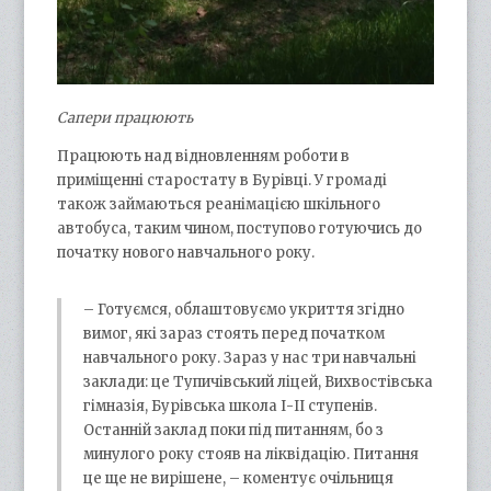
Сапери працюють
Працюють над відновленням роботи в
приміщенні старостату в Бурівці. У громаді
також займаються реанімацією шкільного
автобуса, таким чином, поступово готуючись до
початку нового навчального року.
– Готуємся, облаштовуємо укриття згідно
вимог, які зараз стоять перед початком
навчального року. Зараз у нас три навчальні
заклади: це Тупичівський ліцей, Вихвостівська
гімназія, Бурівська школа І-ІІ ступенів.
Останній заклад поки під питанням, бо з
минулого року стояв на ліквідацію. Питання
це ще не вирішене, – коментує очільниця