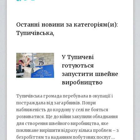
otg.cn.ua’s
otg_cn_ua’s
UCba73zK-
100218615561229778998’s
profile
profile
rSLD6mYyKjr45Ng’s
profile
on
on
profile
on
Facebook
Twitter
on
Google+
Останні новини за категоріям(и):
YouTube
Тупичівська,
У Тупичеві
готуються
запустити швейне
виробництво
Тупичівська громада перебувала в окупації і
постраждала від загарбників. Попри
наближеність до кордону у селі не бояться
розвиватися. Ще до війни закупили обладнання
для створення швейного виробництва, яке
покликане вирішити відразу кілька проблем – з
безробіттям та наданням побутових послуг….