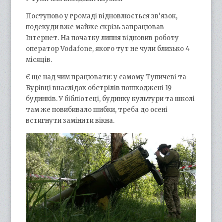
Поступово у громаді відновлюється зв‘язок,
подекуди вже майже скрізь запрацював
Інтернет. На початку липня відновив роботу
оператор Vodafone, якого тут не чули близько 4
місяців.
Є ще над чим працювати: у самому Тупичеві та
Бурівці внаслідок обстрілів пошкоджені 19
будинків. У бібліотеці, будинку культури та школі
там же повибивало шибки, треба до осені
встигнути замінити вікна.