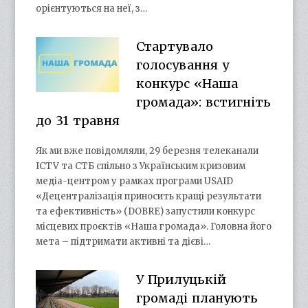
орієнтуються на неї, з…
Стартувало
голосування у
конкурс «Наша
громада»: встигніть
до 31 травня
Як ми вже повідомляли, 29 березня телеканали
ICTV та СТБ спільно з Українським кризовим
медіа-центром у рамках програми USAID
«Децентралізація приносить кращі результати
та ефективність» (DOBRE) запустили конкурс
місцевих проєктів «Наша громада». Головна його
мета – підтримати активні та дієві…
У Прилуцькій
громаді планують