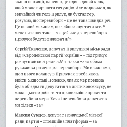
званої опозиції, напевно, це один єдиний крок,
який може вирішити ситуацію. Але водночас я, як
звичайний житель Прилук, як бухгалтер,
розумію, що перевибори – це не така швидка річ.
Це певний механізм, потрібно запустити все. У
мене питання таке – як цей час до перевиборів
Прилуки будуть виживати?»
Сергій Ткаченко
, депутат Прилуцької міськради
від «Європейської партії України» – підтримує
розпуск міської ради: «Ми тільки «за» обома
руками: за розпуск, за перевибори. Ми вважаємо,
що з цього колапсу в Прилуках треба якось
вийти. Якщо пані Попенко, яка як мер повинна
була об’єднати депутатів та дійти консенсусу, не
може цього зробити, то правильніше провести
перевибори мера. Хоча і перевибори депутатів –
ми тільки «за».
Максим Сумцов
, депутат Прилуцької міської
ради, партія «Опозиційна платформа – за