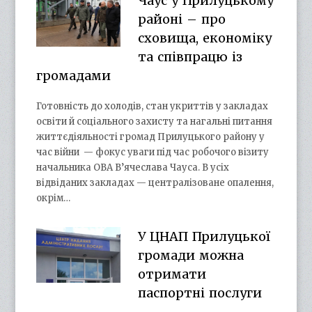
Чаус у Прилуцькому
районі – про
сховища, економіку
та співпрацю із
громадами
Готовність до холодів, стан укриттів у закладах
освіти й соціального захисту та нагальні питання
життєдіяльності громад Прилуцького району у
час війни — фокус уваги під час робочого візиту
начальника ОВА В’ячеслава Чауса. В усіх
відвіданих закладах — централізоване опалення,
окрім…
У ЦНАП Прилуцької
громади можна
отримати
паспортні послуги