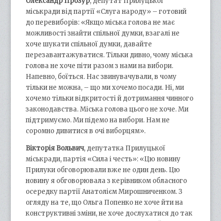
Олександр Прозур
, депутат Прилуцької
міськради від партії «Слуга народу» – готовий
до перевиборів: «Якщо міська голова не має
можливості знайти спільної думки, взагалі не
хоче шукати спільної думки, давайте
перезавантажуватися. Тільки дивно, чому міська
голова не хоче піти разом з нами на вибори.
Напевно, боїться. Нас звинувачували, в чому
тільки не можна, – що ми хочемо посади. Ні, ми
хочемо тільки відкритості й дотримання чинного
законодавства. Міська голова цього не хоче. Ми
підтримуємо. Ми підемо на вибори. Нам не
соромно дивитися в очі виборцям».
Вікторія Вольвич
, депутатка Прилуцької
міськради, партія «Сила і честь»: «Цю новину
Прилуки обговорювали вже не один день. Цю
новину я обговорювала з керівником обласного
осередку партії Анатолієм Мирошниченком. З
огляду на те, що Ольга Попенко не хоче йти на
конструктивні зміни, не хоче дослухатися до так