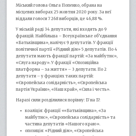
Міський голова Ольга Попенко, обрана на
місцевих виборах 25 жовтня 2020 року. За неї
віддали голоси 7 268 виборців, це 46,88 %.
У міській раді 34 депутати, які входять до 9
фракцій. Найбільша – Всеукраїнське об’єднання
«Батьківщина», налічує 9 депутатів. У фракції
політичної партії «Рідний дім» 5 депутатів. По 4
депутати мають фракції партій: «За майбутнє»,
«Слуга народу». У фракції «Опозиційна
платформа – за життя» – 3 депутати. По 2
депутати – у фракціях таких партій:
«Європейська солідарність», «Європейська
партія України», «Наш край», «Сила і честь».
Наразі сили розділилися порівну: 17 на 17:
коаліція: фракції ««Батьківщина», «За
майбутнє», «Європейська солідарність» та
частина депутатів «Нашого краю».
опозиція: «Рідний дім», «Європейська