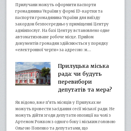
Прилучани можуть оформити паспорти
громадянина України у формі ID-картки та
паспорти громадянина України для виїзду
закордон безпосередньо у приміщенні Центру
адмінпослуг. На базі Центру встановлено одне
автоматизоване робоче місце. Прийом
документів громадян здійснюється у порядку
«електронної черги» за адресою: м….
Прилуцька міська
рада: чи будуть
перевибори
депутатів та мера?
Як відомо, вже п’ять місяців у Прилуках не
можуть провести засідання сесії міської ради. Не
можуть дійти згоди депутати опозиції на чолі з
Артемом Рожком з одного боку і міським головою
Ольгою Попенко та депутатами, що