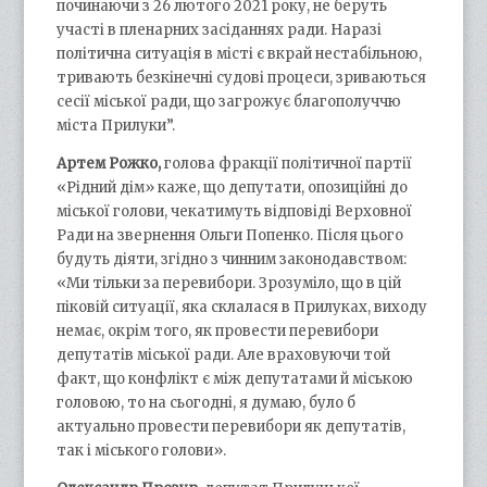
починаючи з 26 лютого 2021 року, не беруть
участі в пленарних засіданнях ради. Наразі
політична ситуація в місті є вкрай нестабільною,
тривають безкінечні судові процеси, зриваються
сесії міської ради, що загрожує благополуччю
міста Прилуки”.
Артем Рожко,
голова фракції політичної партії
«Рідний дім» каже, що депутати, опозиційні до
міської голови, чекатимуть відповіді Верховної
Ради на звернення Ольги Попенко. Після цього
будуть діяти, згідно з чинним законодавством:
«Ми тільки за перевибори. Зрозуміло, що в цій
піковій ситуації, яка склалася в Прилуках, виходу
немає, окрім того, як провести перевибори
депутатів міської ради. Але враховуючи той
факт, що конфлікт є між депутатами й міською
головою, то на сьогодні, я думаю, було б
актуально провести перевибори як депутатів,
так і міського голови».