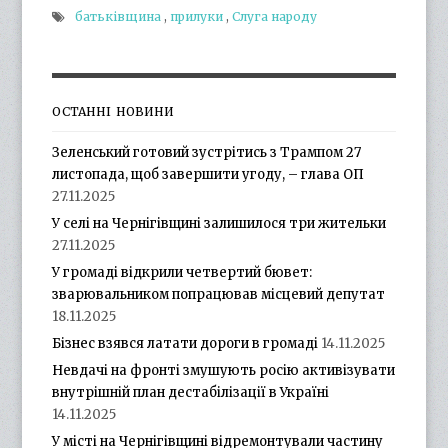
батьківщина
,
прилуки
,
Слуга народу
ОСТАННІ НОВИНИ
Зеленський готовий зустрітись з Трампом 27
листопада, щоб завершити угоду, – глава ОП
27.11.2025
У селі на Чернігівщині залишилося три жительки
27.11.2025
У громаді відкрили четвертий бювет:
зварювальником попрацював місцевий депутат
18.11.2025
Бізнес взявся латати дороги в громаді
14.11.2025
Невдачі на фронті змушують росію активізувати
внутрішній план дестабілізації в Україні
14.11.2025
У місті на Чернігівщині відремонтували частину