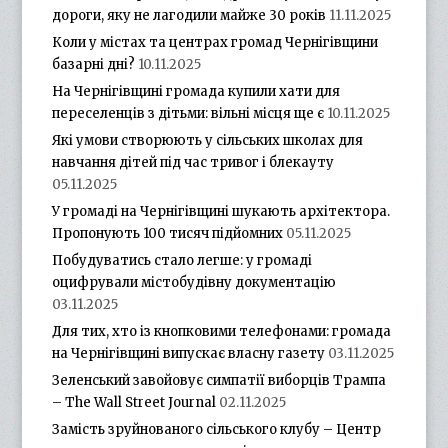
дороги, яку не лагодили майже 30 років
11.11.2025
Коли у містах та центрах громад Чернігівщини
базарні дні?
10.11.2025
На Чернігівщині громада купили хати для
переселенців з дітьми: вільні місця ще є
10.11.2025
Які умови створюють у сільських школах для
навчання дітей під час тривог і блекауту
05.11.2025
У громаді на Чернігівщині шукають архітектора.
Пропонують 100 тисяч підйомних
05.11.2025
Побудуватись стало легше: у громаді
оцифрували містобудівну документацію
03.11.2025
Для тих, хто із кнопковими телефонами: громада
на Чернігівщині випускає власну газету
03.11.2025
Зеленський завойовує симпатії виборців Трампа
– The Wall Street Journal
02.11.2025
Замість зруйнованого сільського клубу – Центр