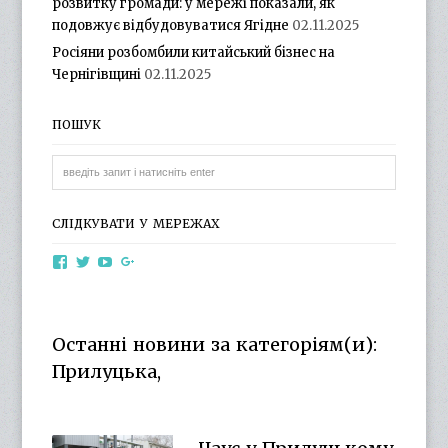
розвитку громади: у мережі показали, як
подовжує відбудовуватися Ягідне
02.11.2025
Росіяни розбомбили китайський бізнес на
Чернігівщині
02.11.2025
ПОШУК
СЛІДКУВАТИ У МЕРЕЖАХ
View
View
View
View
otg.cn.ua’s
otg_cn_ua’s
UCba73zK-
100218615561229778998’s
profile
profile
rSLD6mYyKjr45Ng’s
profile
on
on
profile
on
Facebook
Twitter
on
Google+
Останні новини за категоріям(и):
YouTube
Прилуцька,