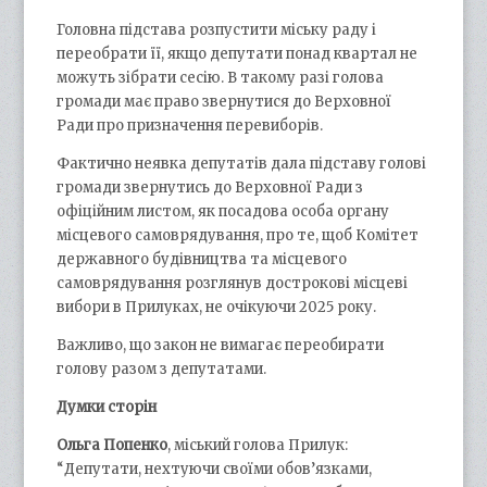
Головна підстава розпустити міську раду і
переобрати її, якщо депутати понад квартал не
можуть зібрати сесію. В такому разі голова
громади має право звернутися до Верховної
Ради про призначення перевиборів.
Фактично неявка депутатів дала підставу голові
громади звернутись до Верховної Ради з
офіційним листом, як посадова особа органу
місцевого самоврядування, про те, щоб Комітет
державного будівництва та місцевого
самоврядування розглянув дострокові місцеві
вибори в Прилуках, не очікуючи 2025 року.
Важливо, що закон не вимагає переобирати
голову разом з депутатами.
Думки сторін
Ольга Попенко
, міський голова Прилук:
“Депутати, нехтуючи своїми обов’язками,