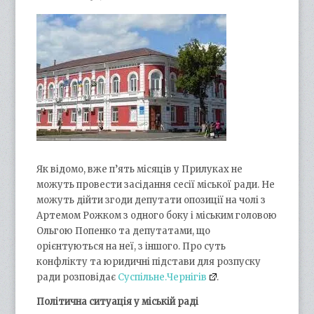
Як відомо, вже п’ять місяців у Прилуках не
можуть провести засідання сесії міської ради. Не
можуть дійти згоди депутати опозиції на чолі з
Артемом Рожком з одного боку і міським головою
Ольгою Попенко та депутатами, що
орієнтуються на неї, з іншого. Про суть
конфлікту та юридичні підстави для розпуску
ради розповідає
Суспільне.Чернігів
.
Політична ситуація у міській раді