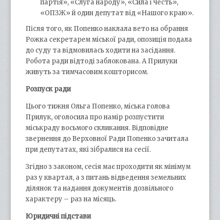
партія», «Слуга народу», «Сила і честь»,
«ОПЗЖ» й один депутат від «Нашого краю».
Після того, як Попенко наклала вето на обрання
Рожка секретарем міської ради, опозиція подала
до суду та відмовилась ходити на засідання.
Робота ради відтоді заблокована. А Прилуки
живуть за тимчасовим кошторисом.
Розпуск ради
Цього тижня Ольга Попенко, міська голова
Прилук, оголосила про намір розпустити
міськраду восьмого скликання. Відповідне
звернення до Верховної Ради Попенко зачитала
при депутатах, які зібралися на сесії.
Згідно з законом, сесія має проходити як мінімум
раз у квартал, а з питань відведення земельних
ділянок та надання документів дозвільного
характеру – раз на місяць.
Юридичні підстави