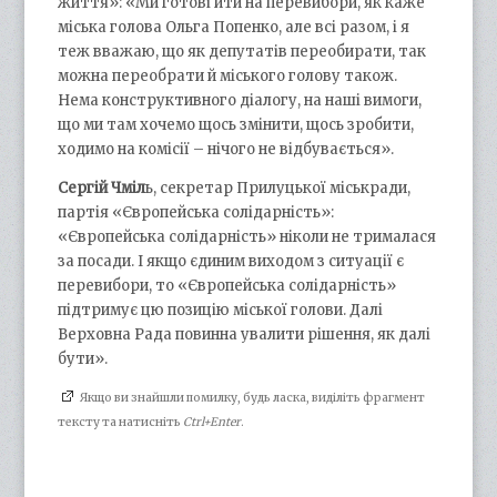
життя»: «Ми готові йти на перевибори, як каже
міська голова Ольга Попенко, але всі разом, і я
теж вважаю, що як депутатів переобирати, так
можна переобрати й міського голову також.
Нема конструктивного діалогу, на наші вимоги,
що ми там хочемо щось змінити, щось зробити,
ходимо на комісії – нічого не відбувається».
Сергій Чміл
ь, секретар Прилуцької міськради,
партія «Європейська солідарність»:
«Європейська солідарність» ніколи не трималася
за посади. І якщо єдиним виходом з ситуації є
перевибори, то «Європейська солідарність»
підтримує цю позицію міської голови. Далі
Верховна Рада повинна увалити рішення, як далі
бути».
Якщо ви знайшли помилку, будь ласка, виділіть фрагмент
тексту та натисніть
Ctrl+Enter
.