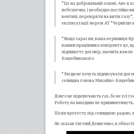
“Це на добровільній основі. Але я
небезпечна, і необхідно постійно
вентилі, перевіряти на витік газу
експлуатації мереж АТ “Чернігівга
“Якщо зараз ви, ваша керівниця Яр
вашим працівника повідомте це, що
підпишете договір, значить вам н
Коцюбинського.
“Люди не хочуть підписувати догов
селищна голова Михайло-Коцюбинс
Довго не підключають газ, бо не усі го
Роботу на вихідних не припинятимуть.
Після протесту під селищною радою, 
Як сказав Євгеній Денисенко, в област