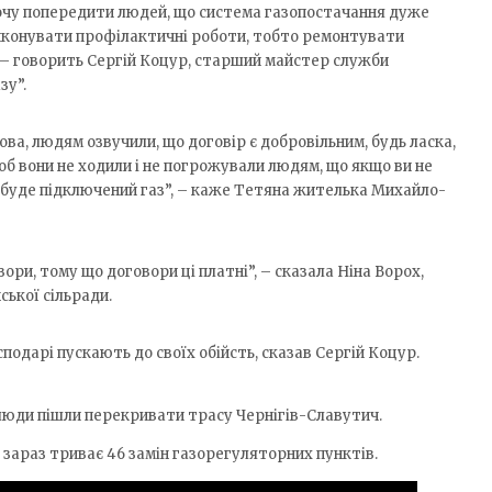
 хочу попередити людей, що система газопостачання дуже
 виконувати профілактичні роботи, тобто ремонтувати
”, – говорить Сергій Коцур, старший майстер служби
зу”.
ова, людям озвучили, що договір є добровільним, будь ласка,
б вони не ходили і не погрожували людям, що якщо ви не
е буде підключений газ”, – каже Тетяна жителька Михайло-
ори, тому що договори ці платні”, – сказала Ніна Ворох,
ької сільради.
сподарі пускають до своїх обійсть, сказав Сергій Коцур.
люди пішли перекривати трасу Чернігів-Славутич.
і зараз триває 46 замін газорегуляторних пунктів.