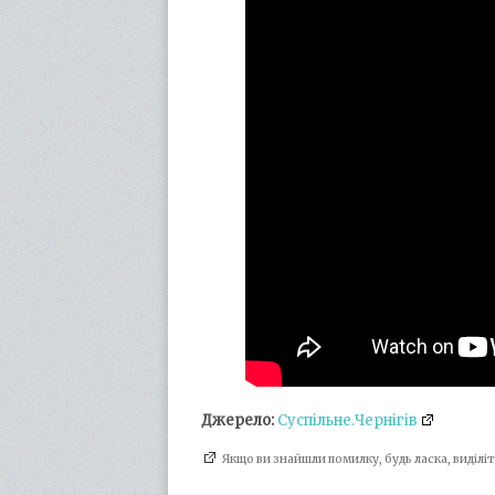
Джерело:
Суспільне.Чернігів
Якщо ви знайшли помилку, будь ласка, виділ