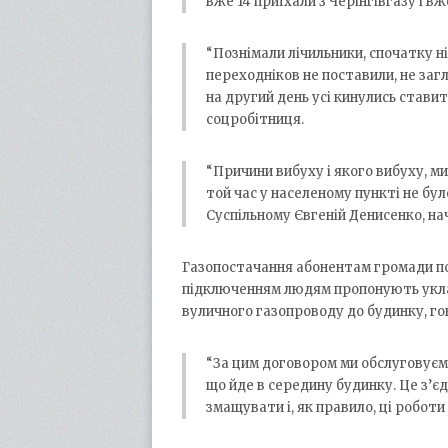
вже 14 приїхали з Черінгівгазу і в
“Познімали лічильники, спочатку ні
переходніков не поставили, не загл
на другий день усі кинулись стави
соцробітниця.
“Причини вибуху і якого вибуху, 
той час у населеному пункті не бул
Суспільному Євгеній Денисенко, на
Газопостачання абонентам громади п
підключенням людям пропонують уклас
вуличного газопроводу до будинку, го
“За цим договором ми обслуговуємо
що йде в середину будинку. Це з’єдн
змащувати і, як правило, ці роботи