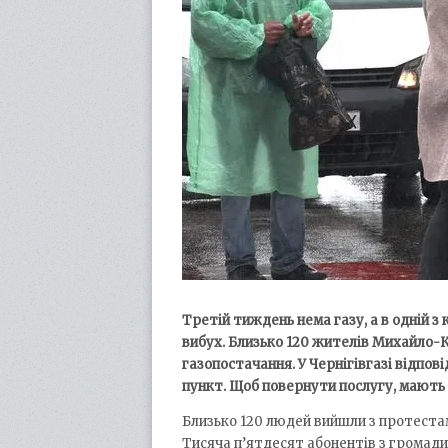
Третій тиждень нема газу, а в одній з
вибух. Близько 120 жителів Михайло-
газопостачання. У Чернігівгазі відпо
пункт. Щоб повернути послугу, мають 
Близько 120 людей вийшли з протеста
Тисяча п’ятдесят абонентів з громади