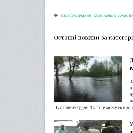
газопостачання
,
комунальне господ
Останні новини за катего
Д
в
З
ц
п
в
Пустинки-Рудня. Тут ще можуть проїх
т