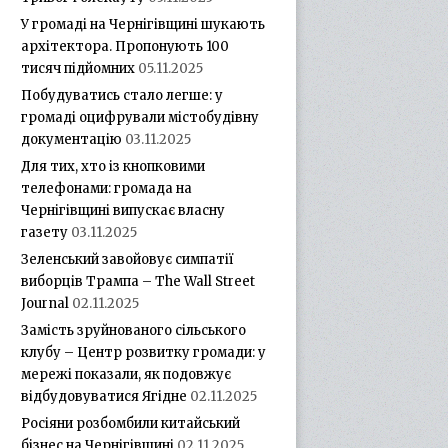
У громаді на Чернігівщині шукають
архітектора. Пропонують 100
тисяч підйомних
05.11.2025
Побудуватись стало легше: у
громаді оцифрували містобудівну
документацію
03.11.2025
Для тих, хто із кнопковими
телефонами: громада на
Чернігівщині випускає власну
газету
03.11.2025
Зеленський завойовує симпатії
виборців Трампа – The Wall Street
Journal
02.11.2025
Замість зруйнованого сільського
клубу – Центр розвитку громади: у
мережі показали, як подовжує
відбудовуватися Ягідне
02.11.2025
Росіяни розбомбили китайський
бізнес на Чернігівщині
02.11.2025