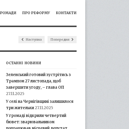
ГРОМАДИ
ПРО РЕФОРМУ
КОНТАКТИ
Наступна
Попередня
ОСТАННІ НОВИНИ
Зеленський готовий зустрітись з
Трампом 27 листопада, щоб
завершити угоду, – глава ОП
27.11.2025
У селі на Чернігівщині залишилося
три жительки
27.11.2025
У громаді відкрили четвертий
бювет: зварювальником
попрацював місцевий депутат