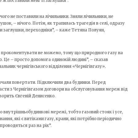
же ж поставили мені ті заглушки”.
чого не поставили на лічильники. Зняли лічильники, не
ушок, – нічого. Потім, як трапилась трагедія в селі, одразу
ти заглушки, переходніки”, – каже Тетяна Полуян,
ми прокоментувати не можемо, тому що природного газу на
о. Це – просто допомога одинокій людині”, – сказав
чальник чернігівського відділення «Чернігівгазу».
очали повертати. Підключили два будинки. Перед
ти з Чернігівгазом договори на обслуговування мереж від
ворить Євгеній Денисенко.
 внутрішньобудинкові мережі, тобто газовий стояк і усе,
ання, які є витіками газу, крани, які потрібно періодично
 проводяться раз на рік”.