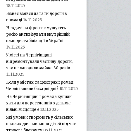
18.11.2025
Бізнес взявся латати дороги в
громаді
14.11.2025
Невдачі на фронті змушують
росію активізувати внутрішній
план дестабілізації в Україні
14.11.2025
У місті на Чернігівщині
відремонтували частину дороги,
яку не лагодили майже 30 років
11.11.2025
Коли у містах та центрах громад
Чернігівщини базарні дні?
10.11.2025
На Чернігівщині громада купили
хати для переселенців з дітьми:
вільні місця ще є
10.11.2025
Які умови створюють у сільських
школах для навчання дітей під час
тривог і блекауту
05.11.2025