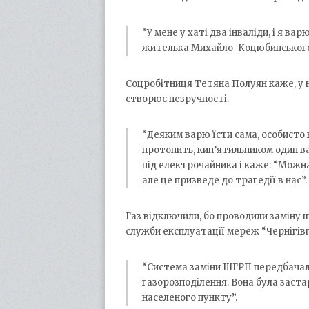
“У мене у хаті два інваліди, і я вар
жителька Михайло-Коцюбинського
Соцробітниця Тетяна Полуян каже, у не
створює незручності.
“Деяким варю їсти сама, особисто н
протопить, кип’ятильником один ва
під електрочайника і каже: “Можна
але це призведе до трагедії в нас”.
Газ відключили, бо проводили заміну
служби експлуатації мереж “Чернігівг
“Система заміни ШГРП передбачала
газорозподілення. Вона була застар
населеного пункту”.