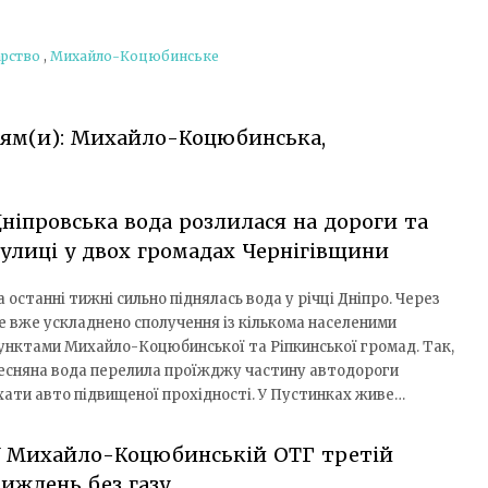
арство
,
Михайло-Коцюбинське
ріям(и): Михайло-Коцюбинська,
ніпровська вода розлилася на дороги та
улиці у двох громадах Чернігівщини
а останні тижні сильно піднялась вода у річці Дніпро. Через
е вже ускладнено сполучення із кількома населеними
унктами Михайло-Коцюбинської та Ріпкинської громад. Так,
есняна вода перелила проїжджу частину автодороги
ати авто підвищеної прохідності. У Пустинках живе…
У Михайло-Коцюбинській ОТГ третій
иждень без газу