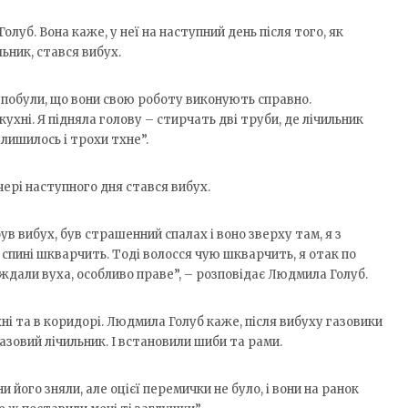
луб. Вона каже, у неї на наступний день після того, як
льник, стався вибух.
и побули, що вони свою роботу виконують справно.
кухні. Я підняла голову – стирчать дві труби, де лічильник
алишилось і трохи тхне”.
ері наступного дня стався вибух.
був вибух, був страшенний спалах і воно зверху там, я з
 спині шкварчить. Тоді волосся чую шкварчить, я отак по
аждали вуха, особливо праве”, – розповідає Людмила Голуб.
ні та в коридорі. Людмила Голуб каже, після вибуху газовики
азовий лічильник. І встановили шиби та рами.
ни його зняли, але оцієї перемички не було, і вони на ранок