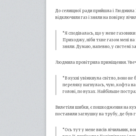
До селищної ради прийшла і Людмила Го
відключили газ і зняли на повірку лічи
“Я сподівалась, що у мене газовик
Приходжу, ніби тхне газом мені на 
зняли. Думаю, напевно, у системі з
Людмила провітрила приміщення. Увеч
“В кухні увімкнула світло, воно не 
переляку нагнулась, чую, кофта на
голові, по вухах. Найбільше постр
Вилетіли шибки, є пошкодження на кух
поставили заглушку на трубу, де був г
“Ось тут у мене висів лічильник, во