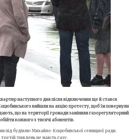
 квартир наступного дня після відключення ще й стався
Коцюбинського вийшли на акцію протесту, щоб їм повернули
відають, що на території громади замінили газорегуляторний
обійти кожного з тисячі абонентів.
ми під будівлю Михайло-Коцюбинської селищної ради.
 третій тиждень не мають газу.