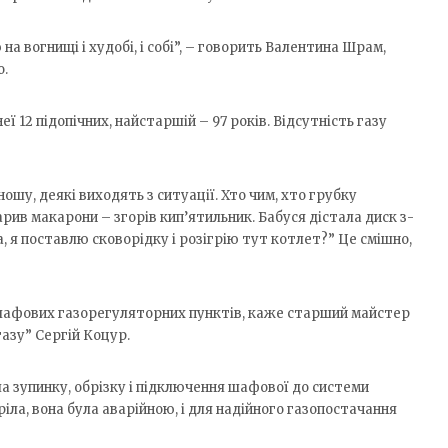
ю на вогнищі і худобі, і собі”, – говорить Валентина Шрам,
.
ї 12 підопічних, найстаршій – 97 років. Відсутність газу
ошу, деякі виходять з ситуації. Хто чим, хто грубку
рив макарони – згорів кип’ятильник. Бабуся дістала диск з-
, я поставлю сковорідку і розігрію тут котлет?” Це смішно,
 шафових газорегуляторних пунктів, каже старший майстер
азу” Сергій Коцур.
 зупинку, обрізку і підключення шафової до системи
іла, вона була аварійною, і для надійного газопостачання