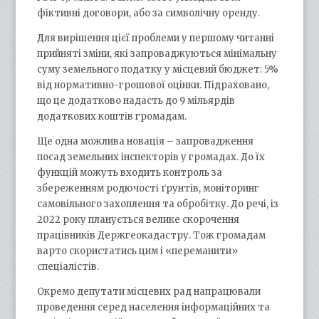
фіктивні договори, або за символічну оренду.
Для вирішення цієї проблеми у першому читанні
прийняті зміни, які запроваджуються мінімальну
суму земельного податку у місцевий бюджет: 5%
від нормативно-грошової оцінки. Підраховано,
що це додатково надасть до 9 мільярдів
додаткових коштів громадам.
Ще одна можлива новація – запровадження
посад земельних інспекторів у громадах. До їх
функцій можуть входить контроль за
збереженням родючості ґрунтів, моніторинг
самовільного захоплення та обробітку. До речі, із
2022 року планується велике скорочення
працівників Держгеокадастру. Тож громадам
варто скористатись цим і «переманити»
спеціалістів.
Окремо депутати місцевих рад напрацювали
проведення серед населення інформаційних та