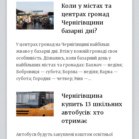
Коли у містах та
центрах громад
Чернігівщини
базарні дні?
У центрах громад на Чернігівщині найбільш
жваво у базарні дні. Втім у кожній громаді своя
особливість. Дізнались, коли базарний день у
найбільших містах та громадах: Бахмач — неділя;
Бобровиця — субота; Борзна — неділя; Варва —
субота; Городня — четвер; Ічня —…
Чернігівщина
купить 13 шкільних
автобусів: хто
отримає
Автобуси будуть закуплені коштом освітньої