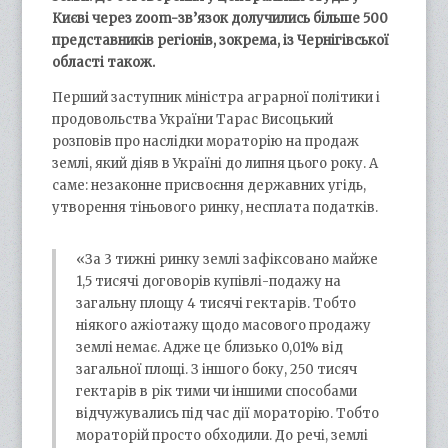
Києві через
zoom
-зв’язок долучились більше 500
представників регіонів, зокрема, із Чернігівської
області також.
Перший заступник міністра аграрної політики і
продовольства України Тарас Висоцький
розповів про наслідки мораторію на продаж
землі, який діяв в Україні до липня цього року. А
саме: незаконне присвоєння державних угідь,
утворення тіньового ринку, несплата податків.
«За 3 тижні ринку землі зафіксовано майже
1,5 тисячі договорів купівлі-подажу на
загальну площу 4 тисячі гектарів. Тобто
ніякого ажіотажу щодо масового продажу
землі немає. Адже це близько 0,01% від
загальної площі. З іншого боку, 250 тисяч
гектарів в рік тими чи іншими способами
відчужувались під час дії мораторію. Тобто
мораторій просто обходили. До речі, землі