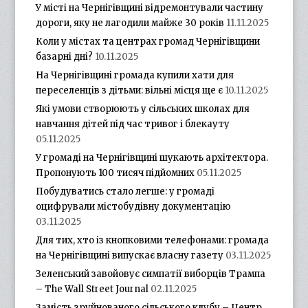
У місті на Чернігівщині відремонтували частину
дороги, яку не лагодили майже 30 років
11.11.2025
Коли у містах та центрах громад Чернігівщини
базарні дні?
10.11.2025
На Чернігівщині громада купили хати для
переселенців з дітьми: вільні місця ще є
10.11.2025
Які умови створюють у сільських школах для
навчання дітей під час тривог і блекауту
05.11.2025
У громаді на Чернігівщині шукають архітектора.
Пропонують 100 тисяч підйомних
05.11.2025
Побудуватись стало легше: у громаді
оцифрували містобудівну документацію
03.11.2025
Для тих, хто із кнопковими телефонами: громада
на Чернігівщині випускає власну газету
03.11.2025
Зеленський завойовує симпатії виборців Трампа
– The Wall Street Journal
02.11.2025
Замість зруйнованого сільського клубу – Центр