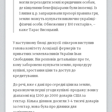
могли переходити землі юридичним особам,
де кінцевими бенефіціарами були іноземці. Із
1 липня ц.р. запрацювали прозорі правила гри,
землю можуть купувати виключно українці-
фізичні особи. Обмеження у 100 гектарів», –
каже Тарас Висоцький.
У наступному блоці дискусії спікером виступив
голова комітету Асоціації фермерів та
приватних землевласників України Іван
Слободяник. Він розповів детальніше про те,
кому заборонено купувати землю, процедуру
купівлі, зростання ціни та доступ до
кредитування.
До речі, вже є дані про середні ціни на землю,
враховуючи перші угоди купівлі-продажу: вони у
діапазоні від 1200 до 2000 доларів США за
гектар. Кілька ділянок досягли 3-4 тисячі доларів
за гектар, мова була про ділянки для