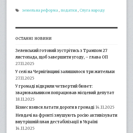
земельна реформа
,
податки
,
Слуга народу
ОСТАННІ НОВИНИ
Зеленський готовий зустрітись з Трампом 27
листопада, щоб завершити угоду, – глава ОП
27.11.2025
У селі на Чернігівщині залишилося три жительки
27.11.2025
У громаді відкрили четвертий бювет:
зварювальником попрацював місцевий депутат
18.11.2025
Бізнес взявся латати дороги в громаді
14.11.2025
Невдачі на фронті змушують росію активізувати
внутрішній план дестабілізації в Україні
14.11.2025