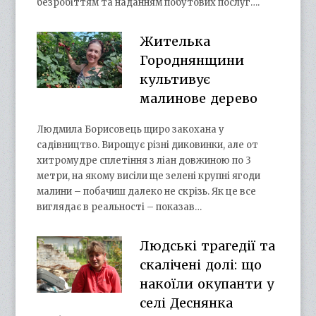
безробіттям та наданням побутових послуг….
Жителька
Городнянщини
культивує
малинове дерево
Людмила Борисовець щиро закохана у
садівництво. Вирощує різні диковинки, але от
хитромудре сплетіння з ліан довжиною по 3
метри, на якому висіли ще зелені крупні ягоди
малини – побачиш далеко не скрізь. Як це все
виглядає в реальності – показав…
Людські трагедії та
скалічені долі: що
накоїли окупанти у
селі Деснянка