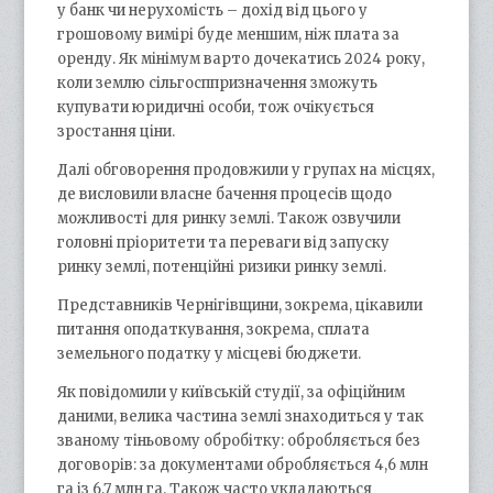
у банк чи нерухомість – дохід від цього у
грошовому вимірі буде меншим, ніж плата за
оренду. Як мінімум варто дочекатись 2024 року,
коли землю сільгосппризначення зможуть
купувати юридичні особи, тож очікується
зростання ціни.
Далі обговорення продовжили у групах на місцях,
де висловили власне бачення процесів щодо
можливості для ринку землі. Також озвучили
головні пріоритети та переваги від запуску
ринку землі, потенційні ризики ринку землі.
Представників Чернігівщини, зокрема, цікавили
питання оподаткування, зокрема, сплата
земельного податку у місцеві бюджети.
Як повідомили у київській студії, за офіційним
даними, велика частина землі знаходиться у так
званому тіньовому обробітку: обробляється без
договорів: за документами обробляється 4,6 млн
га із 6,7 млн га. Також часто укладаються