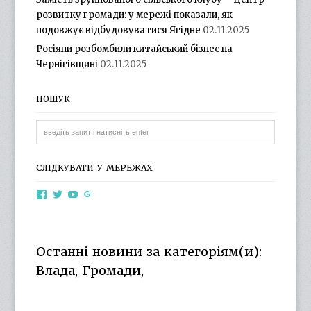
розвитку громади: у мережі показали, як
подовжує відбудовуватися Ягідне
02.11.2025
Росіяни розбомбили китайський бізнес на
Чернігівщині
02.11.2025
ПОШУК
СЛІДКУВАТИ У МЕРЕЖАХ
View
View
View
View
otg.cn.ua’s
otg_cn_ua’s
UCba73zK-
100218615561229778998’s
profile
profile
rSLD6mYyKjr45Ng’s
profile
on
on
profile
on
Facebook
Twitter
on
Google+
Останні новини за категоріям(и):
YouTube
Влада, Громади,