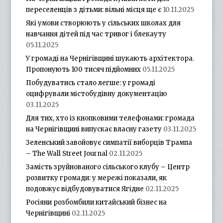
переселенців з дітьми: вільні місця ще є
10.11.2025
Які умови створюють у сільських школах для
навчання дітей під час тривог і блекауту
05.11.2025
У громаді на Чернігівщині шукають архітектора.
Пропонують 100 тисяч підйомних
05.11.2025
Побудуватись стало легше: у громаді
оцифрували містобудівну документацію
03.11.2025
Для тих, хто із кнопковими телефонами: громада
на Чернігівщині випускає власну газету
03.11.2025
Зеленський завойовує симпатії виборців Трампа
– The Wall Street Journal
02.11.2025
Замість зруйнованого сільського клубу – Центр
розвитку громади: у мережі показали, як
подовжує відбудовуватися Ягідне
02.11.2025
Росіяни розбомбили китайський бізнес на
Чернігівщині
02.11.2025