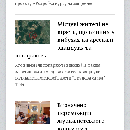
проекту «Розробка курсу на зміцнення…
Місцеві жителі не
вірять, що винних у
вибухах на арсеналі
знайдуть та
покарають
Хто винен і чи покарають винних? Із таким
запитанням до місцевих жителів звернулись
журналісти місцевої газети "Трудова слава".
11614
Визначено
переможців
журналістського
конкурсу з