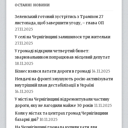
ОСТАННІ НОВИНИ
Зеленський готовий зустрітись з Трампом 27
листопада, щоб завершити угоду, – глава ОП
27.11.2025
У селі на Чернігівщині залишилося три жительки
27.11.2025
У громаді відкрили четвертий бювет:
зварювальником попрацював місцевий депутат
18.11.2025
Бізнес взявся латати дороги в громаді
14.11.2025
Невдачі на фронті змушують росію активізувати
внутрішній план дестабілізації в Україні
14.11.2025
У місті на Чернігівщині відремонтували частину
дороги, яку не лагодили майже 30 років
11.11.2025
Коли у містах та центрах громад Чернігівщини
базарні дні?
10.11.2025
На Чернігівщині громада купили хати для