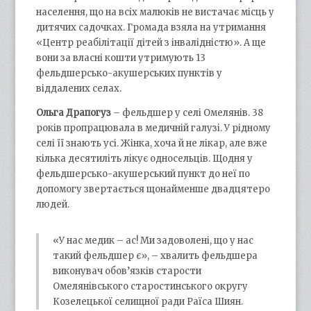
населення, що на всіх малюків не вистачає місць у
дитячих садочках. Громада взяла на утримання
«Центр реабілітації дітей з інвалідністю». А ще
вони за власні кошти утримують 13
фельдшерсько-акушерських пунктів у
віддалених селах.
Ольга Драпогуз
– фельдшер у селі Омелянів. 38
років пропрацювала в медичній галузі. У рідному
селі її знають усі. Жінка, хоча й не лікар, але вже
кілька десятиліть лікує односельців. Щодня у
фельдшерсько-акушерський пункт до неї по
допомогу звертається щонайменше двадцятеро
людей.
«У нас медик – ас! Ми задоволені, що у нас
такий фельдшер є», – хвалить фельдшера
виконувач обов’язків старости
Омелянівського старостинського округу
Козелецької селищної ради Раїса Шиян.