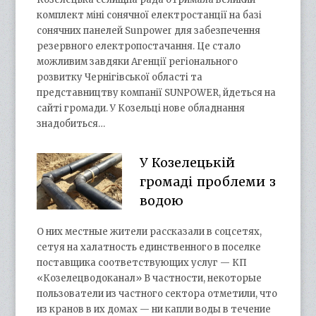
комплект міні сонячної електростанції на базі
сонячних панелей Sunpower для забезпечення
резервного електропостачання. Це стало
можливим завдяки Агенції регіонального
розвитку Чернігівської області та
представництву компанії SUNPOWER, йдеться на
сайті громади. У Козельці нове обладнання
знадобиться…
У Козелецькій
громаді проблеми з
водою
О них местные жители рассказали в соцсетях,
сетуя на халатность единственного в поселке
поставщика соответствующих услуг — КП
«Козелецводоканал» В частности, некоторые
пользователи из частного сектора отметили, что
из кранов в их домах — ни капли воды в течение