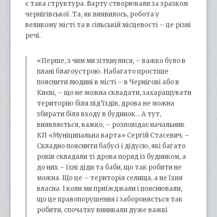
є така структура. Варту створювали за зразком
чернігівської. Та, як виявилось, робота у
великому місті та в сільській місцевості – це різні
речі.
«Перше, з чим ми зіткнулися, – важко було в
плані благоустрою. Набагато простіше
пояснити людині в місті – в Чернігові або в
Києві, – що не можна складати, захаращувати
територію біля під’їздів, дрова не можна
збирати біля входу в будинок… А тут,
виявляється, важко, – розповідає начальник
КП «Муніципальна варта» Сергій Стасевич. –
Складно пояснити бабусі і дідусю, які багато
років складали ті дрова поряд із будинком, а
до них – їхні діди та баби, що так робити не
можна. Що це – територія селища, а не їхня
власна. І коли ми приїжджали і пояснювали,
що це правопорушення і забороняється так
робити, спочатку виникали дуже важкі