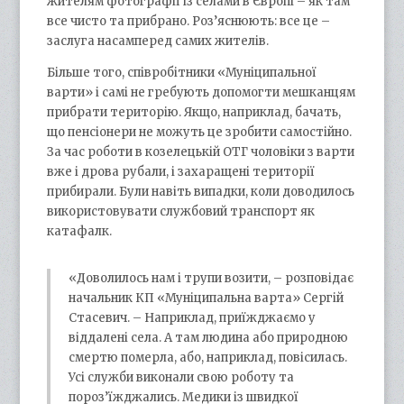
жителям фотографії із селами в Європі – як там
все чисто та прибрано. Роз’яснюють: все це –
заслуга насамперед самих жителів.
Більше того, співробітники «Муніципальної
варти» і самі не гребують допомогти мешканцям
прибрати територію. Якщо, наприклад, бачать,
що пенсіонери не можуть це зробити самостійно.
За час роботи в козелецькій ОТГ чоловіки з варти
вже і дрова рубали, і захаращені території
прибирали. Були навіть випадки, коли доводилось
використовувати службовий транспорт як
катафалк.
«Доволилось нам і трупи возити, – розповідає
начальник КП «Муніципальна варта» Сергій
Стасевич. – Наприклад, приїжджаємо у
віддалені села. А там людина або природною
смертю померла, або, наприклад, повісилась.
Усі служби виконали свою роботу та
пороз’їжджались. Медики із швидкої