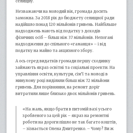
селищну.
Незважаючи на молодий вік, громада досить
заможна. За 2018 рік до бюджету селищної ради
надійшло понад 120 мільйонів гривень. Найбільше
надходжень мають від податку з доходів
фізичних осіб – більш ніж 37 мільйонів. Непогані
надходження до спільного «гаманця» – і від
податку на майно та акцизного збору.
А ось серед видатків громади першу сходинку
займають якраз освітні та соціальні проекти. На
управління освіти, культури, сім’ї та молоді в
минулому році виділили більш ніж 72 мільйони
гривень. Для порівняння, на ремонт доріг
витратили лише близько двох мільйонів гривень.
«На жаль, якщо брати в питомій вазі усього
зробленого за цей рік – ­якраз на ремонтні
роботи на дороги пішло не так багато коштів,
– зізнається Олена Дмитренко. – Чому? Ви ж