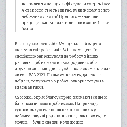
допомоги та поліція зафіксували смерть і все.
А староста стоїть і питає, куди ж йому тепер
небіжчика дівати? Ну нічого – знайшли
прицеп, завантажили, відвезли в морг. І таке
було».
Всього у козелецькій «Муніципальній варті» –
шестеро співробітників. Усі – немісцеві. Їх
спеціально запрошували на роботу з інших
регіонів, щоб не мали ніяких родинних або
дружнів зв’язків. Для служби чоловікам виділили
авто – ВАЗ 2121. На ньому, кажуть, далеко не
поїдеш, тому часто в роботі використовують і
власні автівки.
Сьогодні, окрім благоустрою, займаються ще й
багатьма іншими проблемами. Наприклад,
супроводжують соціальних працівників у
неблагополучні родини. Інакше, пояснюють, не
можна – були випадки, коли люди в