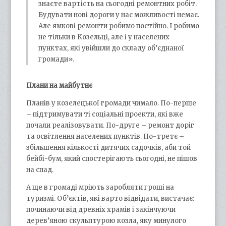
знаєте вартість на сьогодні ремонтних робіт.
Будувати нові дороги у нас можливості немає.
Але ямкові ремонти робимо постійно. І робимо
не тільки в Козельці, але і у населених
пунктах, які увійшли до складу об’єднаної
громади».
Плани на майбутнє
Планів у козелецької громади чимало. По-перше
– підтримувати ті соціальні проекти, які вже
почали реалізовувати. По-друге – ремонт доріг
та освітлення населених пунктів. По-третє –
збільшення кількості дитячих садочків, аби той
бейбі-бум, який спостерігають сьогодні, не пішов
на спад.
А ще в громаді мріють заробляти гроші на
туризмі. Об’єктів, які варто відвідати, вистачає:
починаючи від древніх храмів і закінчуючи
дерев’яною скульптурою козла, яку минулого