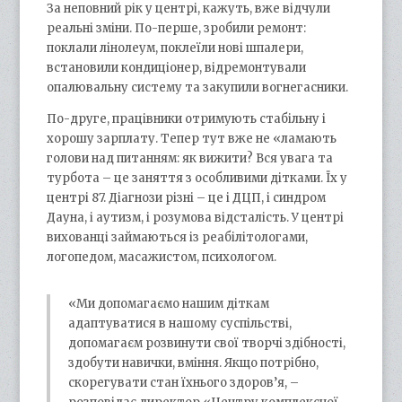
За неповний рік у центрі, кажуть, вже відчули
реальні зміни. По-перше, зробили ремонт:
поклали лінолеум, поклеїли нові шпалери,
встановили кондиціонер, відремонтували
опалювальну систему та закупили вогнегасники.
По-друге, працівники отримують стабільну і
хорошу зарплату. Тепер тут вже не «ламають
голови над питанням: як вижити? Вся увага та
турбота – це заняття з особливими дітками. Їх у
центрі 87. Діагнози різні – це і ДЦП, і синдром
Дауна, і аутизм, і розумова відсталість. У центрі
вихованці займаються із реабілітологами,
логопедом, масажистом, психологом.
«Ми допомагаємо нашим діткам
адаптуватися в нашому суспільстві,
допомагаєм розвинути свої творчі здібності,
здобути навички, вміння. Якщо потрібно,
скорегувати стан їхнього здоров’я, –