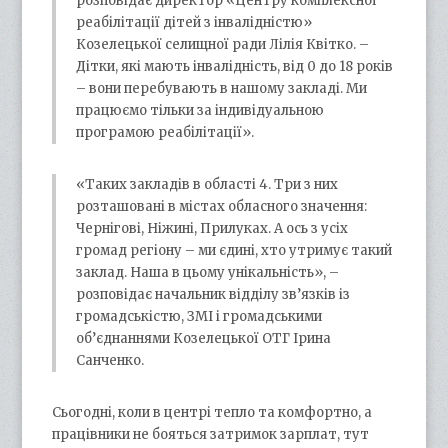
розповідає директор «Центру комплексної
реабілітації дітей з інвалідністю»
Козелецької селищної ради Лілія Квітко. –
Дітки, які мають інвалідність, від 0 до 18 років
– вони перебувають в нашому закладі. Ми
працюємо тільки за індивідуальною
програмою реабілітації».
«Таких закладів в області 4. Три з них
розташовані в містах обласного значення:
Чернігові, Ніжині, Прилуках. А ось з усіх
громад регіону – ми єдині, хто утримує такий
заклад. Наша в цьому унікальність», –
розповідає начальник відділу зв’язків із
громадськістю, ЗМІ і громадськими
об’єднаннями Козелецької ОТГ Ірина
Санченко.
Сьогодні, коли в центрі тепло та комфортно, а
працівники не бояться затримок зарплат, тут