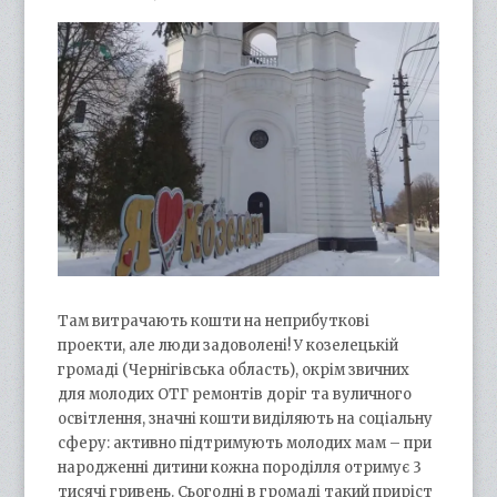
Там витрачають кошти на неприбуткові
проекти, але люди задоволені! У козелецькій
громаді (Чернігівська область), окрім звичних
для молодих ОТГ ремонтів доріг та вуличного
освітлення, значні кошти виділяють на соціальну
сферу: активно підтримують молодих мам – при
народженні дитини кожна породілля отримує 3
тисячі гривень. Сьогодні в громаді такий приріст