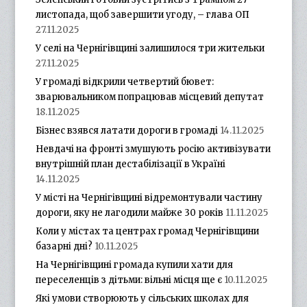
листопада, щоб завершити угоду, – глава ОП
27.11.2025
У селі на Чернігівщині залишилося три жительки
27.11.2025
У громаді відкрили четвертий бювет:
зварювальником попрацював місцевий депутат
18.11.2025
Бізнес взявся латати дороги в громаді
14.11.2025
Невдачі на фронті змушують росію активізувати
внутрішній план дестабілізації в Україні
14.11.2025
У місті на Чернігівщині відремонтували частину
дороги, яку не лагодили майже 30 років
11.11.2025
Коли у містах та центрах громад Чернігівщини
базарні дні?
10.11.2025
На Чернігівщині громада купили хати для
переселенців з дітьми: вільні місця ще є
10.11.2025
Які умови створюють у сільських школах для