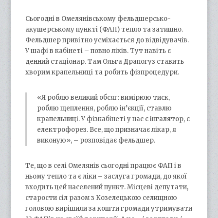
Сьогодні в Омелянівському фельдшерсько-
акушерському пункті (ФАП) тепло та затишно.
Фельдшер привітно усміхається до відвідувачів.
У шафі в кабінеті – повно ліків. Тут навіть є
денний стаціонар. Там Ольга Драпогуз ставить
хворим крапельниці та робить фізпроцедури.
«Я роблю великий обсяг: вимірюю тиск,
роблю щеплення, роблю ін’єкції, ставлю
крапельниці. У фізкабінеті у нас є інгалятор, є
електрофорез. Все, що призначає лікар, я
виконую», – розповідає фельдшер.
Те, що в селі Омелянів сьогодні працює ФАП і в
ньому тепло та є ліки – заслуга громади, до якої
входить цей населений пункт. Місцеві депутати,
старости сіл разом з Козелецькою селищною
головою вирішили за кошти громади утримувати