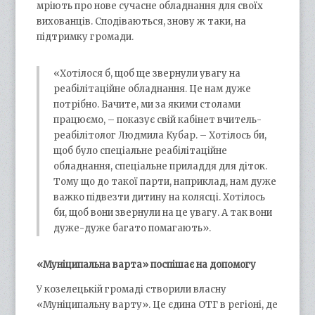
мріють про нове сучасне обладнання для своїх
вихованців. Сподіваються, знову ж таки, на
підтримку громади.
«Хотілося б, щоб ще звернули увагу на
реабілітаційне обладнання. Це нам дуже
потрібно. Бачите, ми за якими столами
працюємо, – показує свій кабінет вчитель-
реабілітолог Людмила Кубар. – Хотілось би,
щоб було спеціальне реабілітаційне
обладнання, спеціальне приладдя для діток.
Тому що до такої парти, наприклад, нам дуже
важко підвезти дитину на колясці. Хотілось
би, щоб вони звернули на це увагу. А так вони
дуже-дуже багато помагають».
«Муніципальна варта» поспішає на допомогу
У козелецькій громаді створили власну
«Муніципальну варту». Це єдина ОТГ в регіоні, де