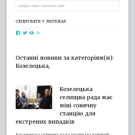
СЛІДКУВАТИ У МЕРЕЖАХ
View
View
View
View
otg.cn.ua’s
otg_cn_ua’s
UCba73zK-
100218615561229778998’s
profile
profile
rSLD6mYyKjr45Ng’s
profile
on
on
profile
on
Facebook
Twitter
on
Google+
Останні новини за категоріям(и):
YouTube
Козелецька,
Козелецька
селищна рада має
міні сонячну
станцію для
екстрених випадків
Козелецька селищна рада отримала великий