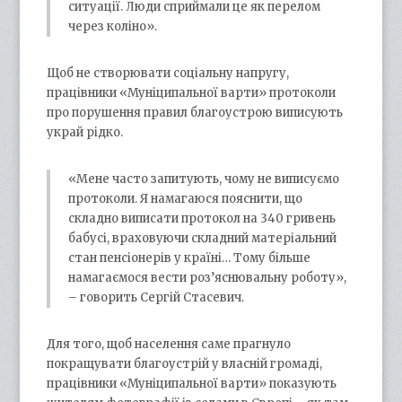
ситуації. Люди сприймали це як перелом
через коліно».
Щоб не створювати соціальну напругу,
працівники «Муніципальної варти» протоколи
про порушення правил благоустрою виписують
украй рідко.
«Мене часто запитують, чому не виписуємо
протоколи. Я намагаюся пояснити, що
складно виписати протокол на 340 гривень
бабусі, враховуючи складний матеріальний
стан пенсіонерів у країні… Тому більше
намагаємося вести роз’яснювальну роботу»,
– говорить Сергій Стасевич.
Для того, щоб населення саме прагнуло
покращувати благоустрій у власній громаді,
працівники «Муніципальної варти» показують