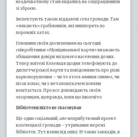
неадекватному стані кидались на соцпрацівників
зі зброєю.
Інспектують також віддалені села громади. Там
«лякають» грабіжників, які нишпорять по
порожніх хатах.
Головним своїм досягненням на сьогодні
співробітники «Муніципальної варти» вважають
збільшення довіри місцевого населення до них.
Тепер жителі Козельця щодня телефонують до
диспетчерської варти та повідомляють про різні
парвопорушення – чи то хтось ялинки спилює, чи
пісок копає, чи з металошукачем полями
вештається. Про все доповідають своїм
охоронцям, щоправда, поки що інкогніто.
Бібліотеки ніхто не скасовував
Ще один соціальний, але неприбутковий проект
козелецької громади – утримання мережі
бібліотек. Тут взяли під опіку 19 таких закладів, в