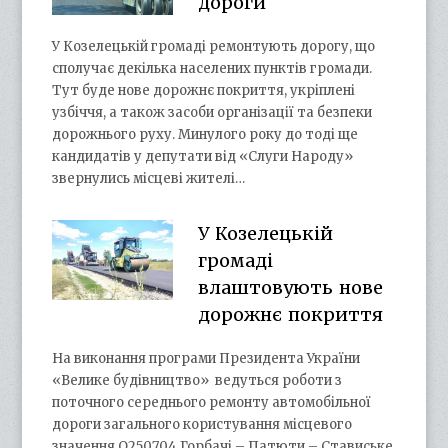
дороги
У Козелецькій громаді ремонтують дорогу, що
сполучає декілька населених пунктів громади.
Тут буде нове дорожнє покриття, укріплені
узбіччя, а також засоби організації та безпеки
дорожнього руху. Минулого року до тоді ще
кандидатів у депутати від «Слуги Народу»
звернулись місцеві жителі…
У Козелецькій
громаді
влаштовують нове
дорожнє покриття
На виконання програми Президента України
«Велике будівництво» ведуться роботи з
поточного середнього ремонту автомобільної
дороги загального користування місцевого
значення О250704 Горбачі – Патюти – Ставиське