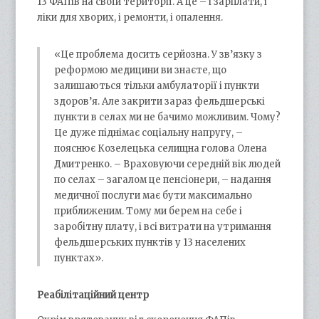
13 ФАПів на своїй території. А це – і зарплати, і
ліки для хворих, і ремонти, і опалення.
«Це проблема досить серйозна. У зв’язку з
реформою медицини ви знаєте, що
залишаються тільки амбулаторії і пункти
здоров’я. Але закрити зараз фельдшерські
пункти в селах ми не бачимо можливим. Чому?
Це дуже піднімає соціальну напругу, –
пояснює Козелецька селищна голова Олена
Дмитренко. – Враховуючи середній вік людей
по селах – загалом це пенсіонери, – надання
медичної послуги має бути максимально
приближеним. Тому ми берем на себе і
заробітну плату, і всі витрати на утримання
фельдшерських пунктів у 13 населених
пунктах».
Реабілітаційний центр