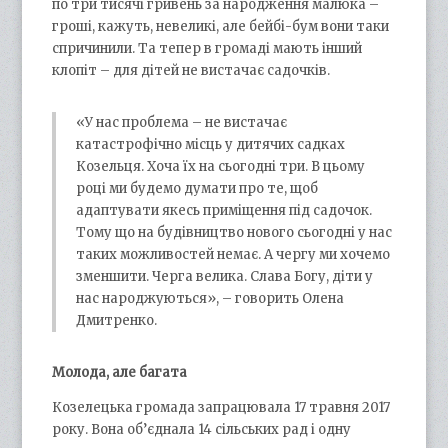
по три тисячі гривень за народження малюка –
гроші, кажуть, невеликі, але бейбі-бум вони таки
спричинили. Та тепер в громаді мають інший
клопіт – для дітей не вистачає садочків.
«У нас проблема – не вистачає
катастрофічно місць у дитячих садках
Козельця. Хоча їх на сьогодні три. В цьому
році ми будемо думати про те, щоб
адаптувати якесь приміщення під садочок.
Тому що на будівництво нового сьогодні у нас
таких можливостей немає. А чергу ми хочемо
зменшити. Черга велика. Слава Богу, діти у
нас народжуються», – говорить Олена
Дмитренко.
Молода, але багата
Козелецька громада запрацювала 17 травня 2017
року. Вона об’єднала 14 сільських рад і одну