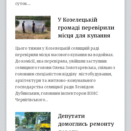
суток….
У Козелецькій
громаді перевірили
місця для купання
Цього тижня у Козелецькій селищній раді
перевірили місця масового купання на водоймах.
До комісії, яка перевіряла, увійшли заступник
селищного голови Олена Золотаревська, спільно з
головним спеціалістом відділу містобудування,
архітектури та житлово-комунального
господарства селищної ради Леонідом
Дубинським, головним інспектором ВЗНС
Чернігівського…
Депутати
домоглись ремонту