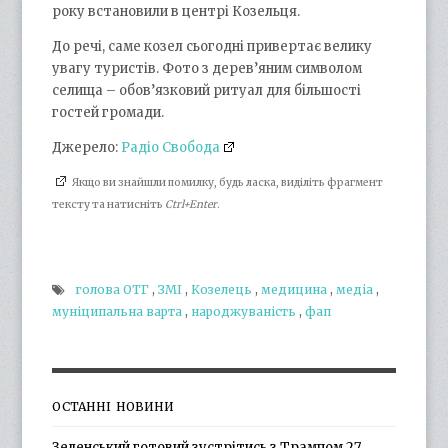
року встановили в центрі Козельця.
До речі, саме козел сьогодні привертає велику
увагу туристів. Фото з дерев’яним символом
селища – обов’язковий ритуал для більшості
гостей громади.
Джерело:
Радіо Свобода
Якщо ви знайшли помилку, будь ласка, виділіть фрагмент
тексту та натисніть
Ctrl+Enter
.
голова ОТГ
,
ЗМІ
,
Козелець
,
медицина
,
медіа
,
муніципальна варта
,
народжуваність
,
фап
ОСТАННІ НОВИНИ
Зеленський готовий зустрітись з Трампом 27