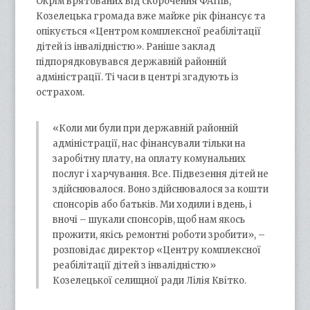
Окрім врятованих від скорочення ФАПів,
Козелецька громада вже майже рік фінансує та
опікується «Центром комплексної реабілітації
дітей із інвалідністю». Раніше заклад
підпорядковувався державній районній
адміністрації. Ті часи в центрі згадують із
острахом.
«Коли ми були при державній районній
адміністрації, нас фінансували тільки на
заробітну плату, на оплату комунальних
послуг і харчування. Все. Підвезення дітей не
здійснювалося. Воно здійснювалося за кошти
спонсорів або батьків. Ми ходили і вдень, і
вночі – шукали спонсорів, щоб нам якось
прожити, якісь ремонтні роботи зробити», –
розповідає директор «Центру комплексної
реабілітації дітей з інвалідністю»
Козелецької селищної ради Лілія Квітко.