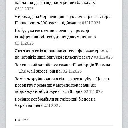
навчання дітей під час тривог і блекауту
05.11.2025
У громаді на Чернігівщині шукають архітектора.
Пропонують 100 тисяч підйомних
05.11.2025
Побудуватись стало легше: у громаді
оцифрували містобудівну документацію
03.11.2025
Для тих, хто із кнопковими телефонами: громада
на Чернігівщині випускає власну газету
03.11.2025
Зеленський завойовує симпатії виборців Трампа
– The Wall Street Journal
02.11.2025
Замість зруйнованого сільського клубу – Центр
розвитку громади: у мережі показали, як
подовжує відбудовуватися Ягідне
02.11.2025
Росіяни розбомбили китайський бізнес на
Чернігівщині
02.11.2025
ПОШУК