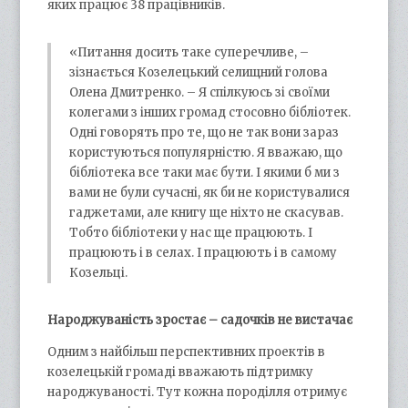
яких працює 38 працівників.
«Питання досить таке суперечливе, –
зізнається Козелецький селищний голова
Олена Дмитренко. – Я спілкуюсь зі своїми
колегами з інших громад стосовно бібліотек.
Одні говорять про те, що не так вони зараз
користуються популярністю. Я вважаю, що
бібліотека все таки має бути. І якими б ми з
вами не були сучасні, як би не користувалися
гаджетами, але книгу ще ніхто не скасував.
Тобто бібліотеки у нас ще працюють. І
працюють і в селах. І працюють і в самому
Козельці.
Народжуваність зростає – садочків не вистачає
Одним з найбільш перспективних проектів в
козелецькій громаді вважають підтримку
народжуваності. Тут кожна породілля отримує