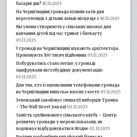
базарні дні?
10.11.2025
На Чернігівщині громада купили хати для
переселенців з дітьми: вільні місця ще є
10.11.2025
Які умови створюють у сільських школах для
навчання дітей під час тривог і блекауту
05.11.2025
У громаді на Чернігівщині шукають архітектора.
Пропонують 100 тисяч підйомних
05.11.2025
Побудуватись стало легше: у громаді
оцифрували містобудівну документацію
03.11.2025
Для тих, хто із кнопковими телефонами: громада
на Чернігівщині випускає власну газету
03.11.2025
Зеленський завойовує симпатії виборців Трампа
– The Wall Street Journal
02.11.2025
Замість зруйнованого сільського клубу – Центр
розвитку громади: у мережі показали, як
подовжує відбудовуватися Ягідне
02.11.2025
Росіяни розбомбили китайський бізнес на