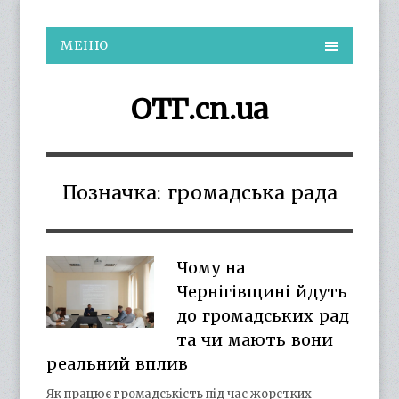
МЕНЮ
ОТГ.cn.ua
Позначка:
громадська рада
Чому на
Чернігівщині йдуть
до громадських рад
та чи мають вони
реальний вплив
Як працює громадськість під час жорстких