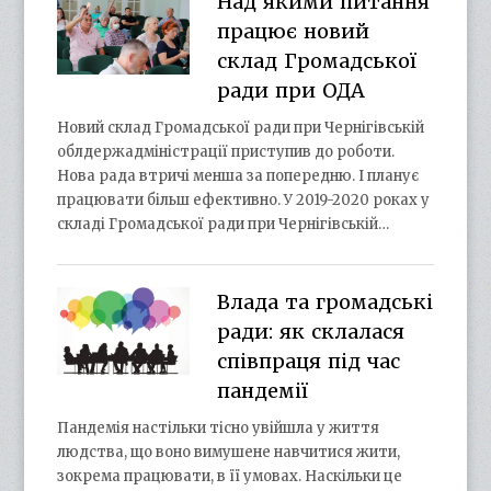
Над якими питання
працює новий
склад Громадської
ради при ОДА
Новий склад Громадської ради при Чернігівській
облдержадміністрації приступив до роботи.
Нова рада втричі менша за попередню. І планує
працювати більш ефективно. У 2019-2020 роках у
складі Громадської ради при Чернігівській…
Влада та громадські
ради: як склалася
співпраця під час
пандемії
Пандемія настільки тісно увійшла у життя
людства, що воно вимушене навчитися жити,
зокрема працювати, в її умовах. Наскільки це