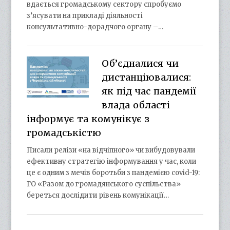
вдається громадському сектору спробуємо
з’ясувати на прикладі діяльності
консультативно-дорадчого органу –…
Об’єдналися чи
дистанціювалися:
як під час пандемії
влада області
інформує та комунікує з
громадськістю
Писали релізи «на відчіпного» чи вибудовували
ефективну стратегію інформування у час, коли
це є одним з мечів боротьби з пандемією covid-19:
ГО «Разом до громадянського суспільства»
береться дослідити рівень комунікації…