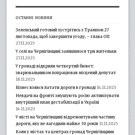
ОСТАННІ НОВИНИ
Зеленський готовий зустрітись з Трампом 27
листопада, щоб завершити угоду, – глава ОП
27.11.2025
У селі на Чернігівщині залишилося три жительки
27.11.2025
У громаді відкрили четвертий бювет:
зварювальником попрацював місцевий депутат
18.11.2025
Бізнес взявся латати дороги в громаді
14.11.2025
Невдачі на фронті змушують росію активізувати
внутрішній план дестабілізації в Україні
14.11.2025
У місті на Чернігівщині відремонтували частину
дороги, яку не лагодили майже 30 років
11.11.2025
Коли у містах та центрах громад Чернігівщини