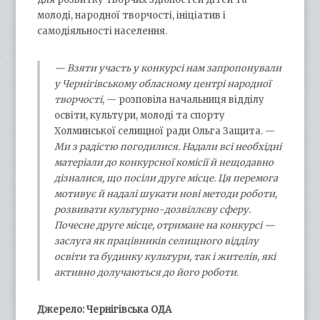
молоді, народної творчості, ініціатив і
самодіяльності населення.
— Взяти участь у конкурсі нам запропонували
у Чернігівському обласному центрі народної
творчості
, — розповіла начальниця відділу
освіти, культури, молоді та спорту
Холминської селищної ради Ольга Защита. —
Ми з радістю погодилися. Надали всі необхідні
матеріали до конкурсної комісії й нещодавно
дізналися, що посіли друге місце. Ця перемога
мотивує й надалі шукати нові методи роботи,
розвивати культурно-дозвіллєву сферу.
Почесне друге місце, отримане на конкурсі —
заслуга як працівників селищного відділу
освіти та будинку культури, так і жителів, які
активно долучаються до його роботи.
Джерело: Чернігівська ОДА