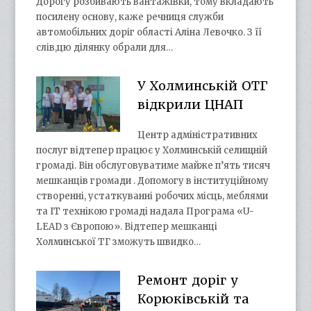
Дорогу розбивають вантажівки, тому вкладають
посилену основу, каже речниця служби
автомобільних доріг області Аліна Левочко. З її
слів,цю ділянку обрали для…
У Холминській ОТГ
відкрили ЦНАП
Центр адміністративних
послуг відтепер працює у Холминській селищній
громаді. Він обслуговуватиме майже п’ять тисяч
мешканців громади . Допомогу в інституційному
створенні, устаткуванні робочих місць, меблями
та ІТ технікою громаді надала Програма «U-
LEAD з Європою». Відтепер мешканці
Холминської ТГ зможуть швидко…
Ремонт доріг у
Корюківській та