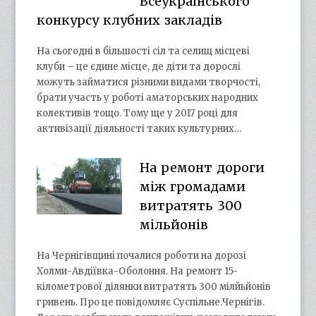
Всеукраїнського
конкурсу клубних закладів
На сьогодні в більшості сіл та селищ місцеві
клуби – це єдине місце, де діти та дорослі
можуть займатися різними видами творчості,
брати участь у роботі аматорських народних
колективів тощо. Тому ще у 2017 році для
активізації діяльності таких культурних…
На ремонт дороги
між громадами
витратять 300
мільйонів
На Чернігівщині почалися роботи на дорозі
Холми-Авдіївка-Оболоння. На ремонт 15-
кілометрової ділянки витратять 300 мілйьйонів
гривень. Про це повідомляє Суспільне.Чернігів.