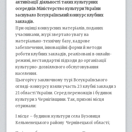
активізації діяльності таких культурних
осередків Міністерство культури України
заснувало Всеукраїнський конкурс клубних
закладів.
При оцінці конкурсних матеріалів, поданих
учасниками, журі звертало увагу на
матеріально-технічну базу, кадрове
забезпечення, інноваційні форми й методи
роботи клубних закладів, реалізовані в онлайн-
режимі, нестандартні підходи до організації
культурно-дозвіллєвого обслуговування
населення.
Цьогоріч у заключному турі Всеукраїнського
огляді-конкурсу взяли участь 23 клубні заклади з
21 області України. Серед переможців і будинок
культури з Чернігівщини. Так, призові місця
отримали:
І місце – будинок культури села Бузовиця
Кельменецького району Чернівецької області;