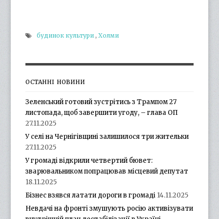
будинок культури
,
Холми
ОСТАННІ НОВИНИ
Зеленський готовий зустрітись з Трампом 27
листопада, щоб завершити угоду, – глава ОП
27.11.2025
У селі на Чернігівщині залишилося три жительки
27.11.2025
У громаді відкрили четвертий бювет:
зварювальником попрацював місцевий депутат
18.11.2025
Бізнес взявся латати дороги в громаді
14.11.2025
Невдачі на фронті змушують росію активізувати