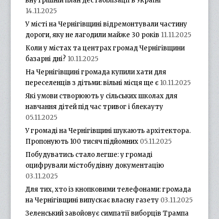
внутрішній план дестабілізації в Україні
14.11.2025
У місті на Чернігівщині відремонтували частину
дороги, яку не лагодили майже 30 років
11.11.2025
Коли у містах та центрах громад Чернігівщини
базарні дні?
10.11.2025
На Чернігівщині громада купили хати для
переселенців з дітьми: вільні місця ще є
10.11.2025
Які умови створюють у сільських школах для
навчання дітей під час тривог і блекауту
05.11.2025
У громаді на Чернігівщині шукають архітектора.
Пропонують 100 тисяч підйомних
05.11.2025
Побудуватись стало легше: у громаді
оцифрували містобудівну документацію
03.11.2025
Для тих, хто із кнопковими телефонами: громада
на Чернігівщині випускає власну газету
03.11.2025
Зеленський завойовує симпатії виборців Трампа