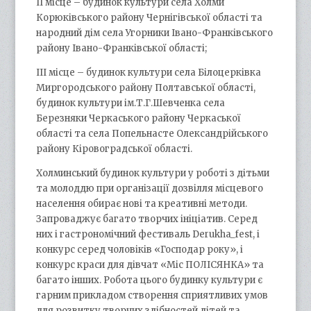
II місце – будинок культури села Холми
Корюківського району Чернігівської області та
народний дім села Угорники Івано-Франківського
району Івано-Франківської області;
III місце – будинок культури села Білоцерківка
Миргородського району Полтавської області,
будинок культури ім.Т.Г.Шевченка села
Березняки Черкаського району Черкаської
області та села Попельнасте Олександрійського
району Кіровоградської області.
Холминський будинок культури у роботі з дітьми
та молоддю при організації дозвілля місцевого
населення обирає нові та креативні методи.
Запроваджує багато творчих ініціатив. Серед
них і гастрономічний фестиваль Derukha_fest, і
конкурс серед чоловіків «Господар року», і
конкурс краси для дівчат «Міс ПОЛІСЯНКА» та
багато інших. Робота цього будинку культури є
гарним прикладом створення сприятливих умов
для розвитку творчих здібностей дітей та