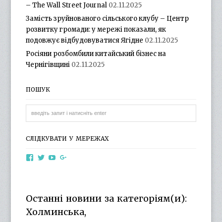
– The Wall Street Journal
02.11.2025
Замість зруйнованого сільського клубу – Центр
розвитку громади: у мережі показали, як
подовжує відбудовуватися Ягідне
02.11.2025
Росіяни розбомбили китайський бізнес на
Чернігівщині
02.11.2025
ПОШУК
СЛІДКУВАТИ У МЕРЕЖАХ
View
View
View
View
otg.cn.ua’s
otg_cn_ua’s
UCba73zK-
100218615561229778998’s
profile
profile
rSLD6mYyKjr45Ng’s
profile
on
on
profile
on
Facebook
Twitter
on
Google+
Останні новини за категоріям(и):
YouTube
Холминська,