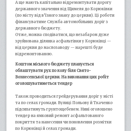
А ще мають капітально відремонтувати дорогу
державного значення від Щимеля до Корюківки
(по місту від в’їзного знаку до церкви). Ці роботи
фінансуватиме Служба автомобільних доріг з
державного бюджету.
Отже, можна сподіватися, що незабаром дуже
зруйнована ділянка асфальтівки у Корюківці —
від церкви до маслозаводу — нарешті буде
відремонтованою.
Коштом міського бюджету планується
облаштувати рух по колу біля Свято-
Вознесенської церкви. На виконання цих робіт
оголошуватиметься тендер
Також проводиться грейдерування доріг у місті
та по селах громади. Вулиці Польову й Ткаченко
підсипатимуть грунтощебенем. Нині оголошено
тендер на ямковий ремонт асфальтованого
покриття та нанесення чи поновлення розмітки
по Корюківці й селах громади.