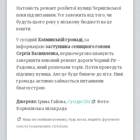
Натомість ремонт розбитої вулиці Чернігівської
поки під питанням. Усе залежить від того, чи
будуть цього року у міському бюджеті на це
кошти.
У сусідній
Холминській громаді,
за
інформацією
заступника селищного голови
Сергія Васильченка,
першочергово планують
завершити ямковий ремонт дороги Чорний Ріг –
Радомка, який розпочали торік. Потім проведуть
підсипку вулиць. Але це буде ближче до літа. Нині
громада активно займається питаннями
благоустрою.
Джерело:
Ірина Гайова,
Cусіди.Сіty
. Фото:
Корюківська міськрада
Якщо ви знайшли помилку, будь ласка, виділіть фрагмент
тексту та натисніть
Ctrl+Enter
.