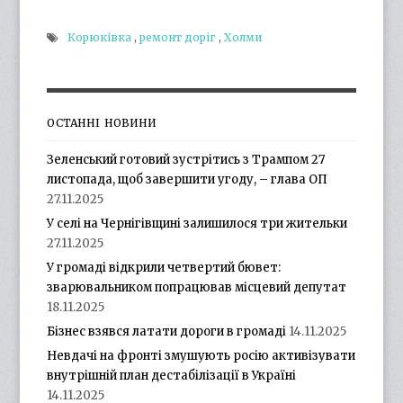
Корюківка
,
ремонт доріг
,
Холми
ОСТАННІ НОВИНИ
Зеленський готовий зустрітись з Трампом 27
листопада, щоб завершити угоду, – глава ОП
27.11.2025
У селі на Чернігівщині залишилося три жительки
27.11.2025
У громаді відкрили четвертий бювет:
зварювальником попрацював місцевий депутат
18.11.2025
Бізнес взявся латати дороги в громаді
14.11.2025
Невдачі на фронті змушують росію активізувати
внутрішній план дестабілізації в Україні
14.11.2025