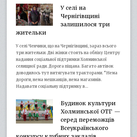
У селі на
Чернігівщині
залишилося три
жительки
У селі Ченчики, що на Чернігівщині, зараз всього
три жительки. Дві жінки стоять на обліку Центру
надання соціальної підтримки Холминської
селищної ради. Дорога піщана. Багато автівок
доводилось тут витягувати тракторами. “Нема
дороги, нема мешканців, нема магазинів.
Надавати соціальну підтримку в…
Будинок культури
Холминської ОТГ —
серед переможців
Всеукраїнського
конкурсу клубних закладів