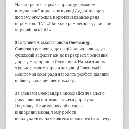
На відкритих торгах з приводу ремонту
комунальної дороги по вулиці Дудка, які ще у
лютому оголосила Корюківська міськрада,
перемогло ПАТ «Шляхове ремонтно-будівельне
управління № 82».
Заступник міського голови Олександр
Савченко
розповів, що на цій вулиці покладуть
суцільний асфальт аж до перехрестя основних
доріг у мікрорайоні Олексіївка. Наразі також
триває ремонт дороги по вулиці Вокзальній.
Коштом міської ради лагодять розбиті ділянки
поблизу залізничного вокзалу.
За словами Олександра Миколайовича, цього
року повинні відремонтувати дорогу на
Наумівку. Це автошлях обласного
підпорядкування, тому роботи
виконуватимуться коштом обласного бюджету.