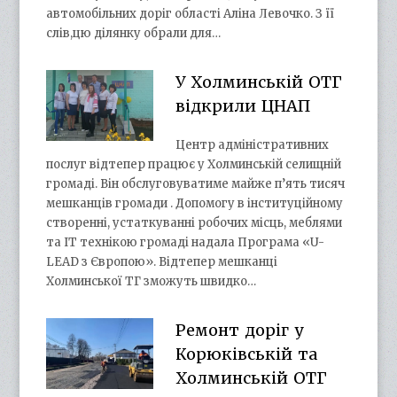
автомобільних доріг області Аліна Левочко. З її
слів,цю ділянку обрали для…
У Холминській ОТГ
відкрили ЦНАП
Центр адміністративних
послуг відтепер працює у Холминській селищній
громаді. Він обслуговуватиме майже п’ять тисяч
мешканців громади . Допомогу в інституційному
створенні, устаткуванні робочих місць, меблями
та ІТ технікою громаді надала Програма «U-
LEAD з Європою». Відтепер мешканці
Холминської ТГ зможуть швидко…
Ремонт доріг у
Корюківській та
Холминській ОТГ