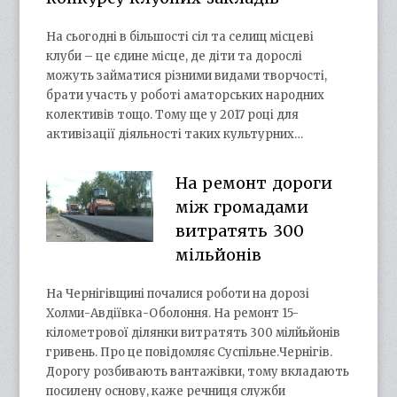
На сьогодні в більшості сіл та селищ місцеві
клуби – це єдине місце, де діти та дорослі
можуть займатися різними видами творчості,
брати участь у роботі аматорських народних
колективів тощо. Тому ще у 2017 році для
активізації діяльності таких культурних…
На ремонт дороги
між громадами
витратять 300
мільйонів
На Чернігівщині почалися роботи на дорозі
Холми-Авдіївка-Оболоння. На ремонт 15-
кілометрової ділянки витратять 300 мілйьйонів
гривень. Про це повідомляє Суспільне.Чернігів.
Дорогу розбивають вантажівки, тому вкладають
посилену основу, каже речниця служби