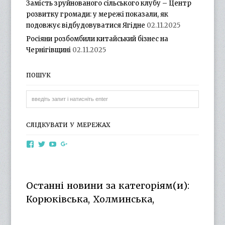
Замість зруйнованого сільського клубу – Центр
розвитку громади: у мережі показали, як
подовжує відбудовуватися Ягідне
02.11.2025
Росіяни розбомбили китайський бізнес на
Чернігівщині
02.11.2025
ПОШУК
СЛІДКУВАТИ У МЕРЕЖАХ
View
View
View
View
otg.cn.ua’s
otg_cn_ua’s
UCba73zK-
100218615561229778998’s
profile
profile
rSLD6mYyKjr45Ng’s
profile
on
on
profile
on
Facebook
Twitter
on
Google+
Останні новини за категоріям(и):
YouTube
Корюківська, Холминська,