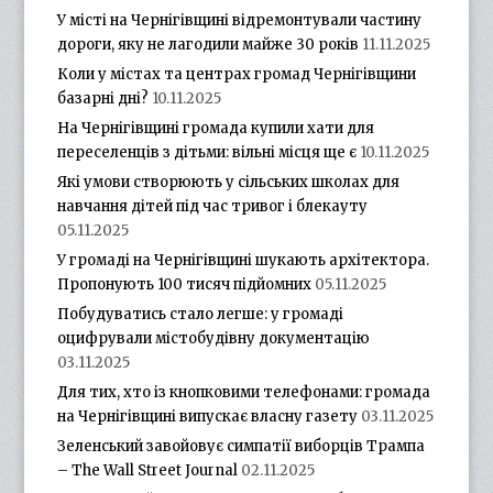
У місті на Чернігівщині відремонтували частину
дороги, яку не лагодили майже 30 років
11.11.2025
Коли у містах та центрах громад Чернігівщини
базарні дні?
10.11.2025
На Чернігівщині громада купили хати для
переселенців з дітьми: вільні місця ще є
10.11.2025
Які умови створюють у сільських школах для
навчання дітей під час тривог і блекауту
05.11.2025
У громаді на Чернігівщині шукають архітектора.
Пропонують 100 тисяч підйомних
05.11.2025
Побудуватись стало легше: у громаді
оцифрували містобудівну документацію
03.11.2025
Для тих, хто із кнопковими телефонами: громада
на Чернігівщині випускає власну газету
03.11.2025
Зеленський завойовує симпатії виборців Трампа
– The Wall Street Journal
02.11.2025