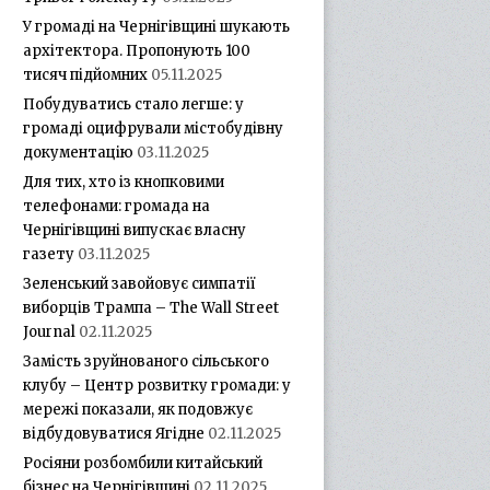
У громаді на Чернігівщині шукають
архітектора. Пропонують 100
тисяч підйомних
05.11.2025
Побудуватись стало легше: у
громаді оцифрували містобудівну
документацію
03.11.2025
Для тих, хто із кнопковими
телефонами: громада на
Чернігівщині випускає власну
газету
03.11.2025
Зеленський завойовує симпатії
виборців Трампа – The Wall Street
Journal
02.11.2025
Замість зруйнованого сільського
клубу – Центр розвитку громади: у
мережі показали, як подовжує
відбудовуватися Ягідне
02.11.2025
Росіяни розбомбили китайський
бізнес на Чернігівщині
02.11.2025