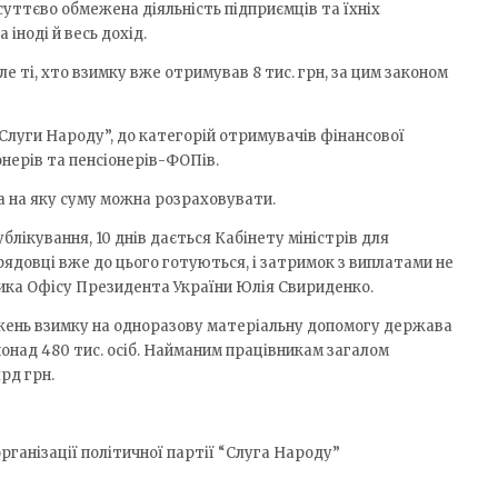
 суттєво обмежена діяльність підприємців та їхніх
 іноді й весь дохід.
ле ті, хто взимку вже отримував 8 тис. грн, за цим законом
“Слуги Народу”, до категорій отримувачів фінансової
ерів та пенсіонерів-ФОПів.
а на яку суму можна розраховувати.
блікування, 10 днів дається Кабінету міністрів для
рядовці вже до цього готуються, і затримок з виплатами не
ника Офісу Президента України Юлія Свириденко.
жень взимку на одноразову матеріальну допомогу держава
понад 480 тис. осіб. Найманим працівникам загалом
рд грн.
рганізації політичної партії “Слуга Народу”