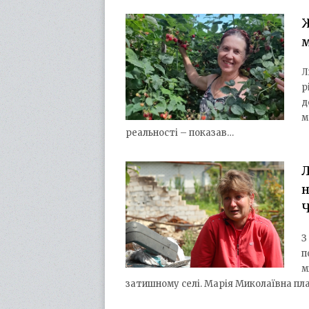
Л
р
д
м
реальності – показав…
Л
н
Ч
З
п
м
затишному селі. Марія Миколаївна плач