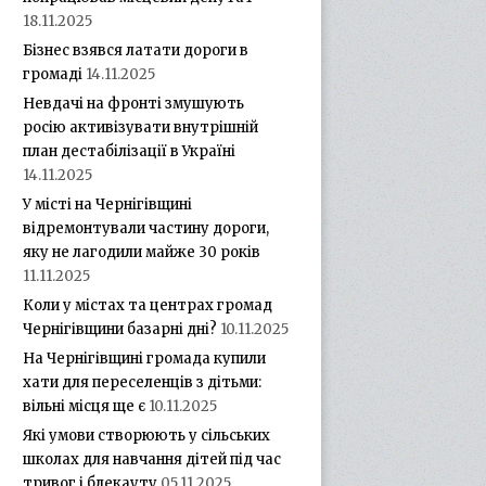
18.11.2025
Бізнес взявся латати дороги в
громаді
14.11.2025
Невдачі на фронті змушують
росію активізувати внутрішній
план дестабілізації в Україні
14.11.2025
У місті на Чернігівщині
відремонтували частину дороги,
яку не лагодили майже 30 років
11.11.2025
Коли у містах та центрах громад
Чернігівщини базарні дні?
10.11.2025
На Чернігівщині громада купили
хати для переселенців з дітьми:
вільні місця ще є
10.11.2025
Які умови створюють у сільських
школах для навчання дітей під час
тривог і блекауту
05.11.2025