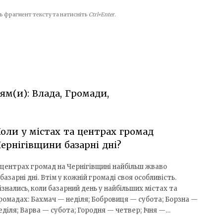
іть фрагмент тексту та натисніть
Ctrl+Enter
.
ям(и): Влада, Громади,
оли у містах та центрах громад
ернігівщини базарні дні?
 центрах громад на Чернігівщині найбільш жваво
 базарні дні. Втім у кожній громаді своя особливість.
ізнались, коли базарний день у найбільших містах та
ромадах: Бахмач — неділя; Бобровиця — субота; Борзна —
еділя; Варва — субота; Городня — четвер; Ічня —…