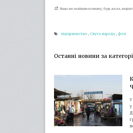
Якщо ви знайшли помилку, будь ласка, виділ
підприємство
,
Слуга народу
,
фоп
Останні новини за категорі
К
Ч
У
у
Д
г
н