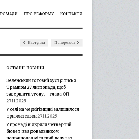
ГРОМАДИ
ПРО РЕФОРМУ
КОНТАКТИ
Наступна
Попередня
ОСТАННІ НОВИНИ
Зеленський готовий зустрітись з
Трампом 27 листопада, щоб
завершити угоду, – глава ОП
27.11.2025
У селі на Чернігівщині залишилося
три жительки
27.11.2025
У громаді відкрили четвертий
бювет: зварювальником
попрацював місцевий депутат