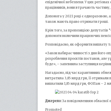
епідемічної небезпеки. У цих регіонах
працівників, вони втрачають частину, а
Допомога у 2021 році є одноразовою, а
також мають право отримати гроші.
Крім того, за пропозицією депутатів 
допомоги включили працюючих пенсіон
Розповідаємо, як оформити виплату т
«Закон набирає чинності з дня його опу
розроблення проєктів постанов, але у
буде», – запевнила заступниця керів
Нагадаємо, під час карантинних обме
витратила 3,85 млрд грн, її отримали 
виплатили 1,85 млрд грн, ФОПам – 2 мл
Джерело:
За повідомленням обласної о
Promoted