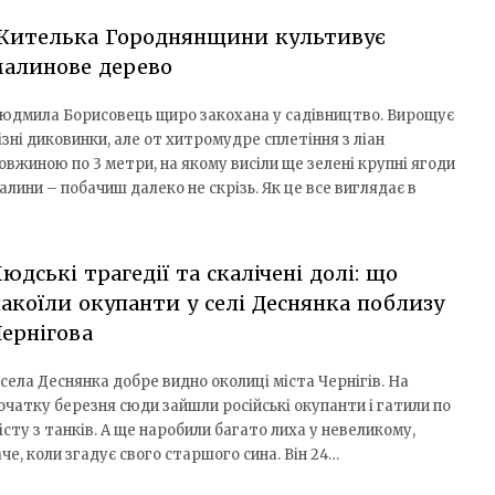
Жителька Городнянщини культивує
малинове дерево
юдмила Борисовець щиро закохана у садівництво. Вирощує
ізні диковинки, але от хитромудре сплетіння з ліан
овжиною по 3 метри, на якому висіли ще зелені крупні ягоди
алини – побачиш далеко не скрізь. Як це все виглядає в
юдські трагедії та скалічені долі: що
акоїли окупанти у селі Деснянка поблизу
ернігова
 села Деснянка добре видно околиці міста Чернігів. На
очатку березня сюди зайшли російські окупанти і гатили по
істу з танків. А ще наробили багато лиха у невеликому,
е, коли згадує свого старшого сина. Він 24…