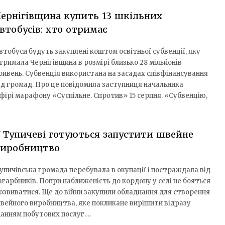
ернігівщина купить 13 шкільних
втобусів: хто отримає
втобуси будуть закуплені коштом освітньої субвенції, яку
тримала Чернігівщина в розмірі близько 28 мільйонів
ривень. Субвенція використана на засадах співфінансування
ід громад. Про це повідомила заступниця начальника
ірі марафону «Суспільне. Спротив» 15 серпня. «Субвенцію,
 Тупичеві готуються запустити швейне
виробництво
упичівська громада перебувала в окупації і постраждала від
агарбників. Попри наближеність до кордону у селі не бояться
озвиватися. Ще до війни закупили обладнання для створення
вейного виробництва, яке покликане вирішити відразу
данням побутових послуг….