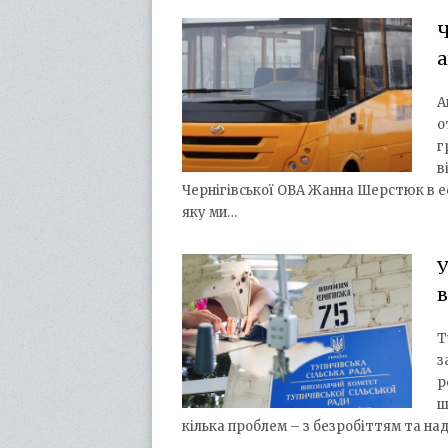
Ч
а
А
о
г
в
Чернігівської ОВА Жанна Шерстюк в еф
яку ми…
У
Т
з
р
ш
кілька проблем – з безробіттям та на