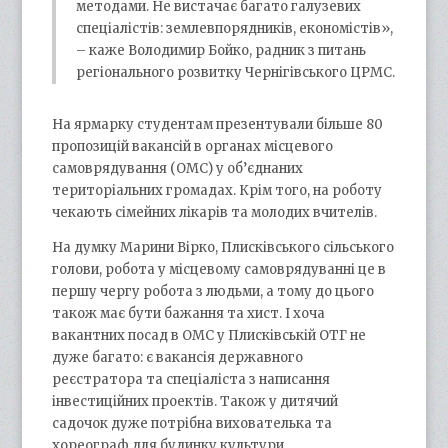
методами. Не вистачає багато галузевих
спеціалістів: землевпорядників, економістів»,
– каже Володимир Бойко, радник з питань
регіонального розвитку Чернігівського ЦРМС.
На ярмарку студентам презентували більше 80
пропозицій вакансій в органах місцевого
самоврядування (ОМС) у об’єднаних
територіальних громадах. Крім того, на роботу
чекають сімейних лікарів та молодих вчителів.
На думку Марини Вірко, Плисківського сільського
голови, робота у місцевому самоврядуванні це в
першу чергу робота з людьми, а тому до цього
також має бути бажання та хист. І хоча
вакантних посад в ОМС у Плисківській ОТГ не
дуже багато: є вакансія державного
реєстратора та спеціаліста з написання
інвестиційних проектів. Також у дитячий
садочок дуже потрібна вихователька та
хореограф для будинку культури.