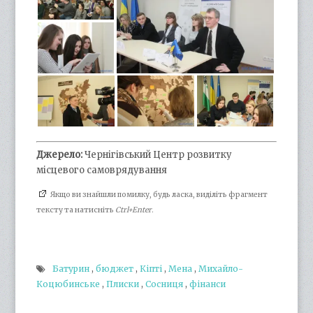
Джерело:
Чернігівський Центр розвитку
місцевого самоврядування
Якщо ви знайшли помилку, будь ласка, виділіть фрагмент
тексту та натисніть
Ctrl+Enter
.
Батурин
,
бюджет
,
Кіпті
,
Мена
,
Михайло-
Коцюбинське
,
Плиски
,
Сосниця
,
фінанси