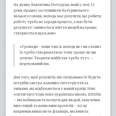
На думку Валентина Потерухи, який у свої 23
роки, працює заступником Батуринського
міського голови, молодь має розуміти, що робити
роботу треба не заради процесу, а має бути
результат: змінюється життя людей на краще,
створюється щось нове.
«Громади – вони такі ж молоді як і ми з вами і
їх треба створювати по тому зразку як ми
хочемо. Творити майбутнє треба тут», –
переконаний він.
Для того, щоб розуміти, які спеціальності будуть
потрібні завтра, важливо спостерігати за
змінами, які відбуваються у нашій країні. Нові
освітні простори, нова українська школа, ЦНАПи
– які наближають послуги для людей, залучення
інвестицій та написання проектів – всі ці
напрямки вимагають фахівців, які вміють