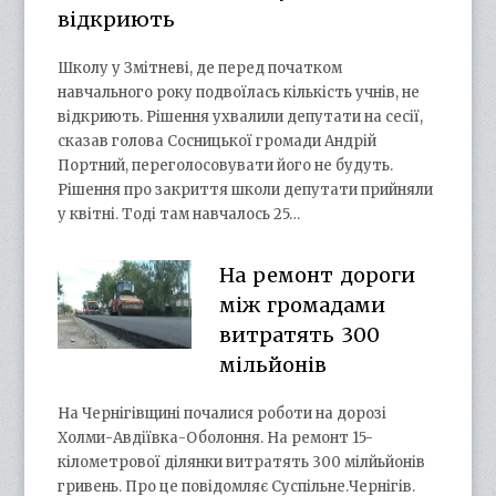
відкриють
Школу у Змітневі, де перед початком
навчального року подвоїлась кількість учнів, не
відкриють. Рішення ухвалили депутати на сесії,
сказав голова Сосницької громади Андрій
Портний, переголосовувати його не будуть.
Рішення про закриття школи депутати прийняли
у квітні. Тоді там навчалось 25…
На ремонт дороги
між громадами
витратять 300
мільйонів
На Чернігівщині почалися роботи на дорозі
Холми-Авдіївка-Оболоння. На ремонт 15-
кілометрової ділянки витратять 300 мілйьйонів
гривень. Про це повідомляє Суспільне.Чернігів.