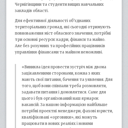
Чернігівщини та студенти вищих навчальних
закладів області.
Для ефективної діяльності об’єднаних
територіальних громад, які сьогодні отримують
повноваження міст обласного значення, потрібні
три основні ресурси: кадри, фінанси та майно.
Але без розумних та професійних працівників
управління фінансами та майном неможливі.
«Виникла ідея провести зустріч між двома
зацікавленими сторонами, кожна з яких
мають свої питання, бачення та уявлення. Для
того, щоб вони співпали треба розмовляти,
задавати питання і домовлятися. Саме для
цього і був організований наш ярмарок
вакансій. За нашою інформацією найбільше
потрібні проектні менеджери, фахові юристи,
кваліфіковані «орговики», які можуть
працювати в нових реаліях і новими