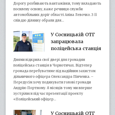
Дорогу розбивають вантажівки, тому вкладають
посилену основу, каже речниця служби
автомобільних доріг області Аліна Левочко. З її
слів,цю ділянку обрали для…
У Сосницькій ОТГ
запрацювала
поліцейська станція
Днями відкрила свої двері для громадян
поліцейська станція в Чорнотичах. Відтепер
громада перебуватиме під надійним захистом
дільничного офіцера Олександра Пінченка. –
Передусім хочу подякувати голові громади
Андрію Портному. 8 місяців тому ми вперше
зустрілися під час презентації проекту
«Поліцейський офіцер…
У Сосницькій ОТГ