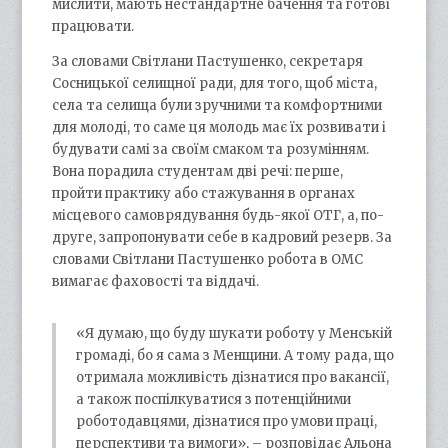
мислити, мають нестандартне бачення та готові
працювати.
За словами Світлани Пастушенко, секретаря
Сосницької селищної ради, для того, щоб міста,
села та селища були зручними та комфортними
для молоді, то саме ця молодь має їх розвивати і
будувати самі за своїм смаком та розумінням.
Вона порадила студентам дві речі: перше,
пройти практику або стажування в органах
місцевого самоврядування будь-якої ОТГ, а, по-
друге, запропонувати себе в кадровий резерв. За
словами Світлани Пастушенко робота в ОМС
вимагає фаховості та віддачі.
«Я думаю, що буду шукати роботу у Менській
громаді, бо я сама з Менщини. А тому рада, що
отримала можливість дізнатися про вакансії,
а також поспілкуватися з потенційними
роботодавцями, дізнатися про умови праці,
перспективи та вимоги», – розповідає Альона