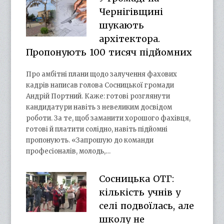
Чернігівщині
шукають
архітектора.
Пропонують 100 тисяч підйомних
Про амбітні плани щодо залучення фахових
кадрів написав голова Сосницької громади
Андрій Портний. Каже: готові розглянути
кандидатури навіть з невеликим досвідом
роботи. За те, щоб заманити хорошого фахівця,
готові й платити солідно, навіть підйомні
пропонують. «Запрошую до команди
професіоналів, молодь,…
Сосницька ОТГ:
кількість учнів у
селі подвоїлась, але
школу не