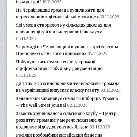
базарні дні?
10.11.2025
На Чернігівщині громада купили хати для
переселенців з дітьми: вільні місця ще є
10.11.2025
Які умови створюють у сільських школах для
навчання дітей під час тривог і блекауту
05.11.2025
У громаді на Чернігівщині шукають архітектора.
Пропонують 100 тисяч підйомних
05.11.2025
Побудуватись стало легше: у громаді
оцифрували містобудівну документацію
03.11.2025
Для тих, хто із кнопковими телефонами: громада
на Чернігівщині випускає власну газету
03.11.2025
Зеленський завойовує симпатії виборців Трампа
– The Wall Street Journal
02.11.2025
Замість зруйнованого сільського клубу – Центр
розвитку громади: у мережі показали, як
подовжує відбудовуватися Ягідне
02.11.2025
Росіяни розбомбили китайський бізнес на