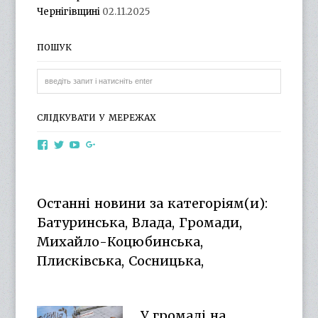
Чернігівщині
02.11.2025
ПОШУК
СЛІДКУВАТИ У МЕРЕЖАХ
View
View
View
View
otg.cn.ua’s
otg_cn_ua’s
UCba73zK-
100218615561229778998’s
profile
profile
rSLD6mYyKjr45Ng’s
profile
on
on
profile
on
Facebook
Twitter
on
Google+
Останні новини за категоріям(и):
YouTube
Батуринська, Влада, Громади,
Михайло-Коцюбинська,
Плисківська, Сосницька,
У громаді на