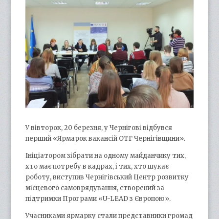
У вівторок, 20 березня, у Чернігові відбувся
перший «Ярмарок вакансій ОТГ Чернігівщини».
Ініціатором зібрати на одному майданчику тих,
хто має потребу в кадрах, і тих, хто шукає
роботу, виступив Чернігівський Центр розвитку
місцевого самоврядування, створений за
підтримки Програми «U-LEAD з Європою».
Учасниками ярмарку стали представники громад