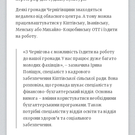
Деякі громади Чернігівщини знаходяться
недалеко від обласного центра. А тому можна
працевлаштуватися у Кіптівську, Іванівську,
Менську або Михайло-Коцюбинську ОТГ і їздити
на роботу.
«З Чернігова є можливість їздити на роботу
до нашої громади. У нас працює дуже багато
молодих фахівців», – зазначила Ірина
Поліщук, спеціаліст з кадрового
забезпечення Кіптівської сільської ради. Вона
розповіла, що громада шукає спеціаліста у
фінансово-бухгалтерський відділ. Основна
вимога – вміння користуватися необхідними
бухгалтерськими програмами. Також
потрібні спеціалісти у відділ освіти та відділ
охорони здоров’я та соціального
забезпечення.