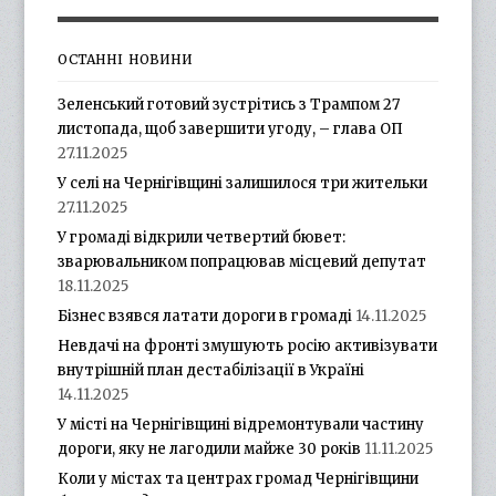
ОСТАННІ НОВИНИ
Зеленський готовий зустрітись з Трампом 27
листопада, щоб завершити угоду, – глава ОП
27.11.2025
У селі на Чернігівщині залишилося три жительки
27.11.2025
У громаді відкрили четвертий бювет:
зварювальником попрацював місцевий депутат
18.11.2025
Бізнес взявся латати дороги в громаді
14.11.2025
Невдачі на фронті змушують росію активізувати
внутрішній план дестабілізації в Україні
14.11.2025
У місті на Чернігівщині відремонтували частину
дороги, яку не лагодили майже 30 років
11.11.2025
Коли у містах та центрах громад Чернігівщини