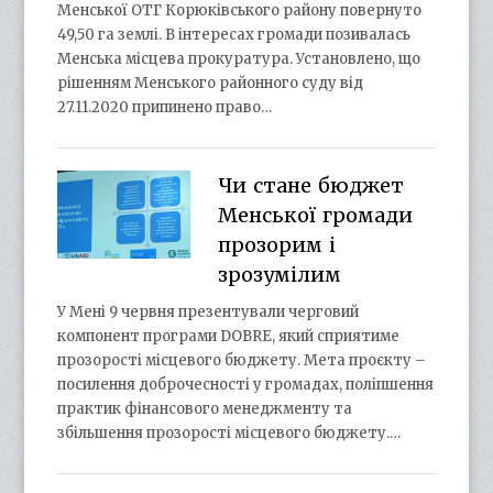
Менської ОТГ Корюківського району повернуто
49,50 га землі. В інтересах громади позивалась
Менська місцева прокуратура. Установлено, що
рішенням Менського районного суду від
27.11.2020 припинено право…
Чи стане бюджет
Менської громади
прозорим і
зрозумілим
У Мені 9 червня презентували черговий
компонент програми DOBRE, який сприятиме
прозорості місцевого бюджету. Мета проєкту –
посилення доброчесності у громадах, поліпшення
практик фінансового менеджменту та
збільшення прозорості місцевого бюджету.…