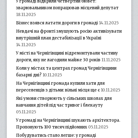
У громаді відкрили четвертий бювет:
зварювальником попрацював місцевий депутат
18.11.2025
Бізнес взявся латати дороги в громаді
14.11.2025
Невдачі на фронті змушують росію активізувати
внутрішній план дестабілізації в Україні
14.11.2025
У місті на Чернігівщині відремонтували частину
дороги, яку не лагодили майже 30 років
11.11.2025
Коли у містах та центрах громад Чернігівщини
базарні дні?
10.11.2025
На Чернігівщині громада купили хати для
переселенців з дітьми: вільні місця ще є
10.11.2025
Які умови створюють у сільських школах для
навчання дітей під час тривог і блекауту
05.11.2025
У громаді на Чернігівщині шукають архітектора.
Пропонують 100 тисяч підйомних
05.11.2025
Побудуватись стало легше: у громаді