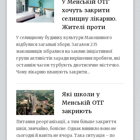
У Менській ОТГ
хочуть закрити
селищну лікарню.
Жителі проти
У селищному будинку культури Макошиного
відбулися загальні збори. Загалом 235
макошинців зібралися на заклик ініціативної
групи активістів заради вирішення проблем, які
останнім часом турбують двотисячне містечко.
Чому лікарню планують закрити…
Які школи у
Менській ОТГ
закриють
Питання реорганізації, а тим більше закриття
шкіл, звичайно, болісне. Однак виникло воно не
сьогодні й навіть не вчора. Така ситуація – по