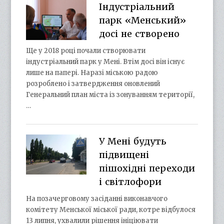
Індустріальний
парк «Менський»
досі не створено
Ще у 2018 році почали створювати
індустріальний парк у Мені. Втім досі він існує
лише на папері. Наразі міською радою
розроблено і затвердження оновлений
Генеральний план міста із зонуванням території,
…
У Мені будуть
підвищені
пішохідні переходи
і світлофори
На позачерговому засіданні виконавчого
комітету Менської міської ради, котре відбулося
13 липня, ухвалили рішення ініціювати