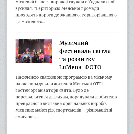
місцевий бізнес і дорожні служби об’єднали свої
зусилля. "Територією Менської громади
проходять дороги державного, територіального
та місцевого…
Музичний
фестиваль світла
та розвитку
LuMena. ФОТО
Насиченою святковою програмою на міському
пляжі порадували жителей Менської ОТГ і
гостей організатори свята. Було де
порозважатися дітлахам, порадувала любителів
прекрасного виставка оригінальних виробів
місцевих майстрів, спортсменів – різноманітні
змагання,…