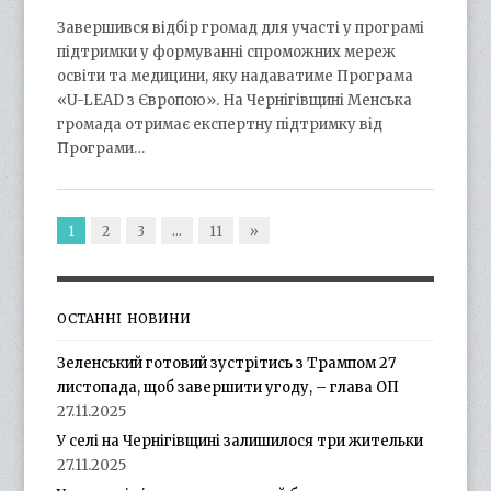
Завершився відбір громад для участі у програмі
підтримки у формуванні спроможних мереж
освіти та медицини, яку надаватиме Програма
«U-LEAD з Європою». На Чернігівщині Менська
громада отримає експертну підтримку від
Програми…
1
2
3
…
11
»
ОСТАННІ НОВИНИ
Зеленський готовий зустрітись з Трампом 27
листопада, щоб завершити угоду, – глава ОП
27.11.2025
У селі на Чернігівщині залишилося три жительки
27.11.2025