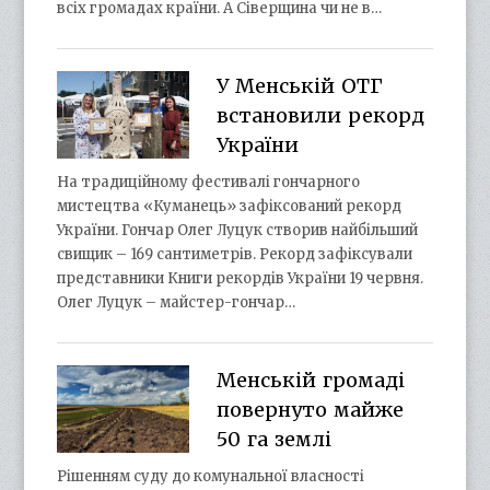
всіх громадах країни. А Сіверщина чи не в…
У Менській ОТГ
встановили рекорд
України
На традиційному фестивалі гончарного
мистецтва «Куманець» зафіксований рекорд
України. Гончар Олег Луцук створив найбільший
свищик – 169 сантиметрів. Рекорд зафіксували
представники Книги рекордів України 19 червня.
Олег Луцук – майстер-гончар…
Менській громаді
повернуто майже
50 га землі
Рішенням суду до комунальної власності