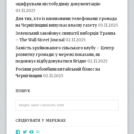
оцифрували містобудівну документацію
03.11.2025
Для тих, хто із кнопковими телефонами: громада
на Чернігівщині випускає власну газету
03.11.2025
Зеленський завойовує симпатії виборців Трампа
– The Wall Street Journal
02.11.2025
Замість зруйнованого сільського клубу – Центр
розвитку громади: у мережі показали, як
подовжує відбудовуватися Ягідне
02.11.2025
Росіяни розбомбили китайський бізнес на
Чернігівщині
02.11.2025
ПОШУК
СЛІДКУВАТИ У МЕРЕЖАХ
View
View
View
View