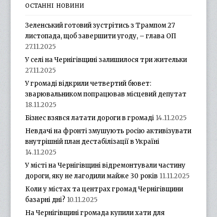
ОСТАННІ НОВИНИ
Зеленський готовий зустрітись з Трампом 27
листопада, щоб завершити угоду, – глава ОП
27.11.2025
У селі на Чернігівщині залишилося три жительки
27.11.2025
У громаді відкрили четвертий бювет:
зварювальником попрацював місцевий депутат
18.11.2025
Бізнес взявся латати дороги в громаді
14.11.2025
Невдачі на фронті змушують росію активізувати
внутрішній план дестабілізації в Україні
14.11.2025
У місті на Чернігівщині відремонтували частину
дороги, яку не лагодили майже 30 років
11.11.2025
Коли у містах та центрах громад Чернігівщини
базарні дні?
10.11.2025
На Чернігівщині громада купили хати для