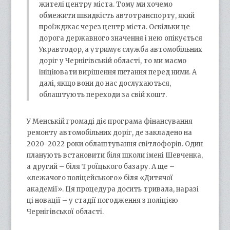
жителі центру міста. Тому ми хочемо
обмежити швидкість автотранспорту, який
проїжджає через центр міста. Оскільки це
дорога державного значення і нею опікується
Укравтодор, а утримує служба автомобільних
доріг у Чернігівській області, то ми маємо
ініціювати вирішення питання перед ними. А
далі, якщо вони до нас дослухаються,
облаштують переходи за свій кошт.
У Менській громаді діє програма фінансування
ремонту автомобільних доріг, де закладено на
2020–2022 роки облаштування світлофорів. Один
планують встановити біля школи імені Шевченка,
а другий – біля Троїцького базару. А ще –
«лежачого поліцейського» біля «Дитячої
академії». Ця процедура досить тривала, наразі
ці новації – у стадії погодження з поліцією
Чернігівської області.