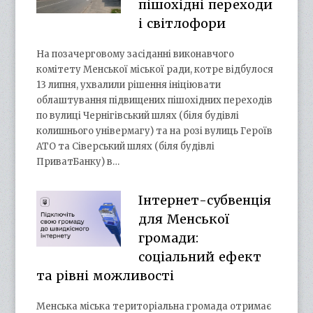
пішохідні переходи
і світлофори
На позачерговому засіданні виконавчого
комітету Менської міської ради, котре відбулося
13 липня, ухвалили рішення ініціювати
облаштування підвищених пішохідних переходів
по вулиці Чернігівський шлях (біля будівлі
колишнього універмагу) та на розі вулиць Героїв
АТО та Сіверський шлях (біля будівлі
ПриватБанку) в…
Інтернет-субвенція
для Менської
громади:
соціальний ефект
та рівні можливості
Менська міська територіальна громада отримає