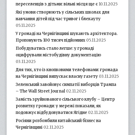
переселенців з дітьми: вільні місця ще є
10.11.2025
Які умови створюють у сільських школах для
навчання дітей під час тривог і блекауту
05.11.2025
У громаді на Чернігівщині шукають архітектора.
Пропонують 100 тисяч підйомних
05.11.2025
Побудуватись стало легше: у громаді
оцифрували містобудівну документацію
03.11.2025
Для тих, хто із кнопковими телефонами: громада
на Чернігівщині випускає власну газету
03.11.2025
Зеленський завойовує симпатії виборців Трампа
– The Wall Street Journal
02.11.2025
Замість зруйнованого сільського клубу – Центр
розвитку громади: у мережі показали, як
подовжує відбудовуватися Ягідне
02.11.2025
Росіяни розбомбили китайський бізнес на
Чернігівщині
02.11.2025