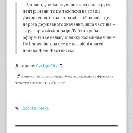
– З приводу облаштування кругового руху в
центрі Мени, то це теж поки на стадії
узгодження, бо частина міської площі – це
дорога державного значення, інша частина –
територія міської ради. Тобто треба
оформити земельну ділянку належним чином.
Ну і, звичайно, на все це потрібні кошти, –
додала Лілія Ліхотинська.
Джерело:
Сусіди.City
Якщо ви знайшли помилку, будь ласка, виділіть фрагмент
тексту та натисніть
Ctrl+Enter
.
дорога
,
Мена