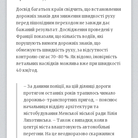
Досвід багатьох країн свідчить, що встановлення
дорожніх знаків для зниження швидкості руху
перед пішохідним переходом не завжди дає
бажаний результат. Дослідження проведені у
Франції показали, що кількість водіїв, які
порушують вимоги дорожніх знаків, що
обмежують швидкість руху, за відсутності
контролю сягає 70–80 %. Як відомо, імовірність
летальних наслідків можлива вже при швидкості
40 км/год.
– За даними поліції, на цій ділянці дороги
протягом останніх років трапилось чимало
дорожньо-транспортних пригод, – пояснює
начальниця відділу архітектури та
містобудування Менської міської ради Лілія
Лихотинська. – Також є випадки, коли в
центрі міста влаштовують автомобільні
перегони. На це неодноразово скаржилися