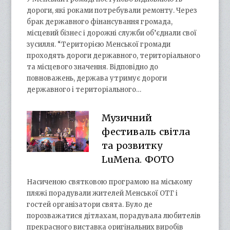
дороги, які роками потребували ремонту. Через
брак державного фінансування громада,
місцевий бізнес і дорожні служби об’єднали свої
зусилля. “Територією Менської громади
проходять дороги державного, територіального
та місцевого значення. Відповідно до
повноважень, держава утримує дороги
державного і територіального…
Музичний
фестиваль світла
та розвитку
LuMena. ФОТО
Насиченою святковою програмою на міському
пляжі порадували жителей Менської ОТГ і
гостей організатори свята. Було де
порозважатися дітлахам, порадувала любителів
прекрасного виставка оригінальних виробів