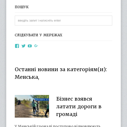
ПОШУК
СЛІДКУВАТИ У МЕРЕЖАХ
View
View
View
View
otg.cn.ua’s
otg_cn_ua’s
UCba73zK-
100218615561229778998’s
profile
profile
rSLD6mYyKjr45Ng’s
profile
on
on
profile
on
Facebook
Twitter
on
Google+
Останні новини за категоріям(и):
YouTube
Менська,
Бізнес взявся
латати дороги в
громаді
У Менській громаді поступово відновлюють