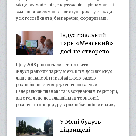
місцевих майстрів, спортсменів – різноманітні
змагання, меломанів – виступи рок-гуртів. Для
усіх гостей свята, безперечно, сюрпризами…
Індустріальний
парк «Менський»
досі не створено
Ще у 2018 році почали створювати
індустріальний парк у Мені. Втім досі він існує
лише на папері. Наразі міською радою
розроблено і затвердження оновлений
Генеральний план міста із зонуванням території,
виготовлено детальний план території,
розпочато процедуру з розробки оцінки впливу…
У Мені будуть
підвищені