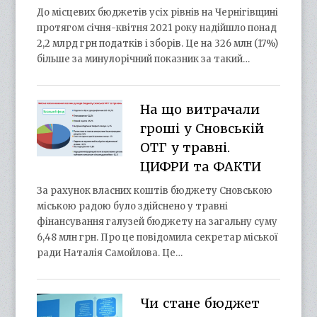
До місцевих бюджетів усіх рівнів на Чернігівщині
протягом січня-квітня 2021 року надійшло понад
2,2 млрд грн податків і зборів. Це на 326 млн (17%)
більше за минулорічний показник за такий…
На що витрачали
гроші у Сновській
ОТГ у травні.
ЦИФРИ та ФАКТИ
За рахунок власних коштів бюджету Сновською
міською радою було здійснено у травні
фінансування галузей бюджету на загальну суму
6,48 млн грн. Про це повідомила секретар міської
ради Наталія Самойлова. Це…
Чи стане бюджет