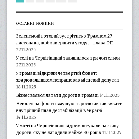
ОСТАННІ НОВИНИ
Зеленський готовий зустрітись з Трампом 27
листопада, щоб завершити угоду, – глава ОП
27.11.2025
У селі на Чернігівщині залишилося три жительки
27.11.2025
У громаді відкрили четвертий бювет:
зварювальником попрацював місцевий депутат
18.11.2025
Бізнес взявся латати дороги в громаді
14.11.2025
Невдачі на фронті змушують росію активізувати
внутрішній план дестабілізації в Україні
14.11.2025
У місті на Чернігівщині відремонтували частину
дороги, яку не лагодили майже 30 років
11.11.2025