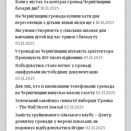
Коли у містах та центрах громад Чернігівщини
базарні дні?
10.11.2025
На Чернігівщині громада купили хати для
переселенців з дітьми: вільні місця ще є
10.11.2025
Які умови створюють у сільських школах для
навчання дітей під час тривог і блекауту
05.11.2025
У громаді на Чернігівщині шукають архітектора.
Пропонують 100 тисяч підйомних
05.11.2025
Побудуватись стало легше: у громаді
оцифрували містобудівну документацію
03.11.2025
Для тих, хто із кнопковими телефонами: громада
на Чернігівщині випускає власну газету
03.11.2025
Зеленський завойовує симпатії виборців Трампа
– The Wall Street Journal
02.11.2025
Замість зруйнованого сільського клубу – Центр
розвитку громади: у мережі показали, як
подовжує відбудовуватися Ягідне
02.11.2025