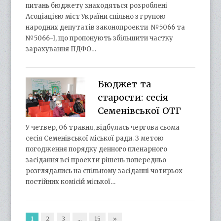
питань бюджету знаходяться розроблені
Асоціацією міст України спільно з групою
народних депутатів законопроекти №5066 та
№5066-1, що пропонують збільшити частку
зарахування ПДФО…
Бюджет та
старости: сесія
Семенівської ОТГ
У четвер, 06 травня, відбулась чергова сьома
сесія Семенівської міської ради. З метою
погодження порядку денного пленарного
засідання всі проекти рішень попередньо
розглядались на спільному засіданні чотирьох
постійних комісій міської…
1
2
3
…
15
»