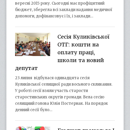
вересні 2015 року. Сьогодні має профіцитний
бюджет, зберегла всі заклади надання медичної
допомоги, дофінансовує і їх, і заклади…
Сесія Куликівської
ОТГ: кошти на
оплату праці,
школи та новий
депутат
23 липня відбулася одинадцята сесія
Куликівської селищної ради восьмого скликання.
У роботі сесії взяли участь старости
старостинських округів громади. Вела сесію
селищний голова Юлія Постернак. На порядок
денний сесії було…