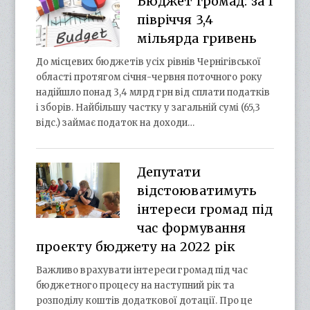
Бюджет громад: за І
півріччя 3,4
мільярда гривень
До місцевих бюджетів усіх рівнів Чернігівської
області протягом січня-червня поточного року
надійшло понад 3,4 млрд грн від сплати податків
і зборів. Найбільшу частку у загальній сумі (65,3
відс.) займає податок на доходи…
Депутати
відстоюватимуть
інтереси громад під
час формування
проекту бюджету на 2022 рік
Важливо врахувати інтереси громад під час
бюджетного процесу на наступний рік та
розподілу коштів додаткової дотації. Про це