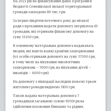
На 2021 рік на фінансування даної Програми в
бюджеті Семенівської міської територіальної
громади закладено 80 тис. грн.
За перше півріччя поточного року до міської
ради з проханням надати допомогу звернулось 65
громадян, які отримали фінансову допомогу на
суму 53200 грн.
В основному матеріальна допомога надавалась
людям, які мають важкі хронічні захворювання
(44 особи отримали допомогу на суму 37300 грн,
в тому числі: на лікування онкологічних
захворювань – 7000 грн, на лікування дітей –
інвалідів – 6000 грн).
На допомогу з ліквідації наслідків пожежі трьом
жителям громади виділено 3100 грн.
Також надана матеріальна допомога 7
громадянам загальною сумою 9050грн на
здійснення поховання близьких та рідних.