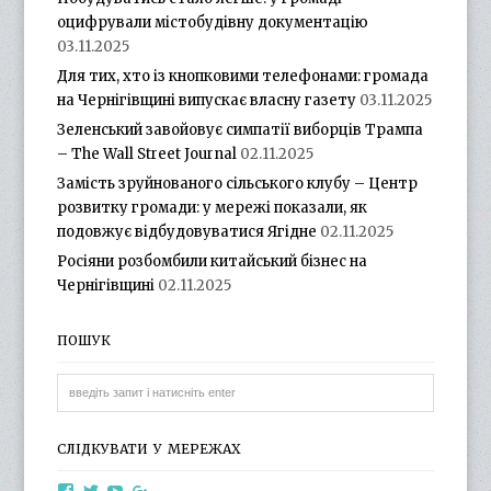
оцифрували містобудівну документацію
03.11.2025
Для тих, хто із кнопковими телефонами: громада
на Чернігівщині випускає власну газету
03.11.2025
Зеленський завойовує симпатії виборців Трампа
– The Wall Street Journal
02.11.2025
Замість зруйнованого сільського клубу – Центр
розвитку громади: у мережі показали, як
подовжує відбудовуватися Ягідне
02.11.2025
Росіяни розбомбили китайський бізнес на
Чернігівщині
02.11.2025
ПОШУК
СЛІДКУВАТИ У МЕРЕЖАХ
View
View
View
View