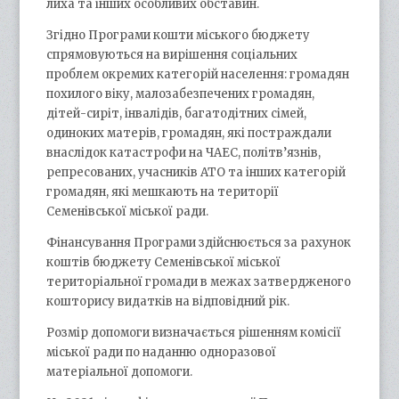
лиха та інших особливих обставин.
Згідно Програми кошти міського бюджету
спрямовуються на вирішення соціальних
проблем окремих категорій населення: громадян
похилого віку, малозабезпечених громадян,
дітей-сиріт, інвалідів, багатодітних сімей,
одиноких матерів, громадян, які постраждали
внаслідок катастрофи на ЧАЕС, політв’язнів,
репресованих, учасників АТО та інших категорій
громадян, які мешкають на території
Семенівської міської ради.
Фінансування Програми здійснюється за рахунок
коштів бюджету Семенівської міської
територіальної громади в межах затвердженого
кошторису видатків на відповідний рік.
Розмір допомоги визначається рішенням комісії
міської ради по наданню одноразової
матеріальної допомоги.