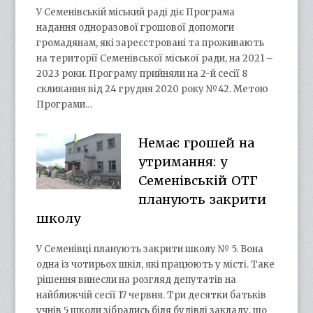
У Семенівській міський раді діє Програма
надання одноразової грошової допомоги
громадянам, які зареєстровані та проживають
на території Семенівської міської ради, на 2021 –
2023 роки. Програму прийняли на 2-й сесії 8
скликання від 24 грудня 2020 року №42. Метою
Програми…
Немає грошей на
утримання: у
Семенівській ОТГ
планують закрити
школу
У Семенівці планують закрити школу № 5. Вона
одна із чотирьох шкіл, які працюють у місті. Таке
рішення винесли на розгляд депутатів на
найближчій сесії 17 червня. Три десятки батьків
учнів 5 школи зібрались біля будівлі закладу, що