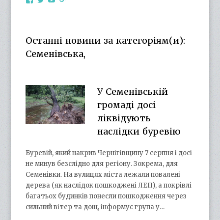
otg.cn.ua’s
otg_cn_ua’s
UCba73zK-
100218615561229778998’s
profile
profile
rSLD6mYyKjr45Ng’s
profile
on
on
profile
on
Facebook
Twitter
on
Google+
Останні новини за категоріям(и):
YouTube
Семенівська,
У Семенівській
громаді досі
ліквідують
наслідки буревію
Буревій, який накрив Чернігівщину 7 серпня і досі
не минув безслідно для регіону. Зокрема, для
Семенівки. На вулицях міста лежали повалені
дерева (як наслідок пошкоджені ЛЕП), а покрівлі
багатьох будинків понесли пошкодження через
сильний вітер та дощ, інформує група у…