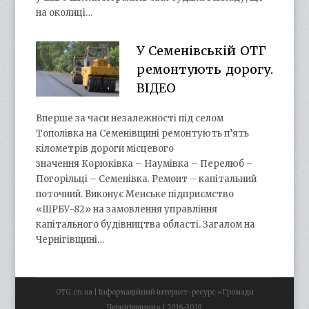
на околиці…
У Семенівській ОТГ
ремонтують дорогу.
ВІДЕО
Вперше за часи незалежності під селом
Тополівка на Семенівщині ремонтують п’ять
кілометрів дороги місцевого
значення Корюківка – Наумівка – Перелюб –
Погорільці – Семенівка. Ремонт – капітальний
поточний. Виконує Менське підприємство
«ШРБУ-82» на замовлення управління
капітального будівництва області. Загалом на
Чернігівщині…
OTG.cn.ua | Інформаційний інтернет-ресурс «Громади
Чернігівщини» | 2016-2019