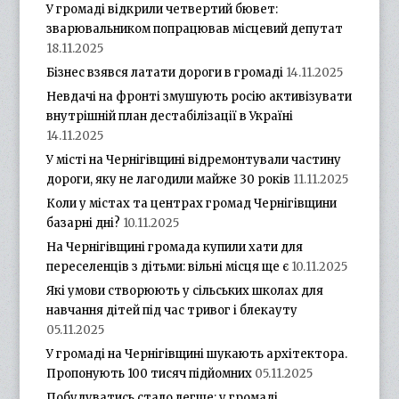
У громаді відкрили четвертий бювет:
зварювальником попрацював місцевий депутат
18.11.2025
Бізнес взявся латати дороги в громаді
14.11.2025
Невдачі на фронті змушують росію активізувати
внутрішній план дестабілізації в Україні
14.11.2025
У місті на Чернігівщині відремонтували частину
дороги, яку не лагодили майже 30 років
11.11.2025
Коли у містах та центрах громад Чернігівщини
базарні дні?
10.11.2025
На Чернігівщині громада купили хати для
переселенців з дітьми: вільні місця ще є
10.11.2025
Які умови створюють у сільських школах для
навчання дітей під час тривог і блекауту
05.11.2025
У громаді на Чернігівщині шукають архітектора.
Пропонують 100 тисяч підйомних
05.11.2025
Побудуватись стало легше: у громаді