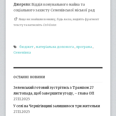
Джерело:
Відділ комунального майна та
соціального захисту Семенівської міської рад
Якщо ви знайшли помилку, будь ласка, виділіть фрагмент
тексту та натисніть
Ctrl+Enter
.
бюджет
,
матеріальна допомога
,
програма
,
Семенівка
ОСТАННІ НОВИНИ
Зеленський готовий зустрітись з Трампом 27
листопада, щоб завершити угоду, – глава ОП
27.11.2025
У селі на Чернігівщині залишилося три жительки
27.11.2025