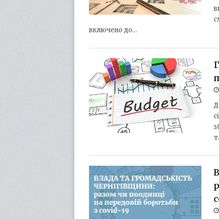
в
с
включено до…
Г
п
Д
с
з
т
В
р
c