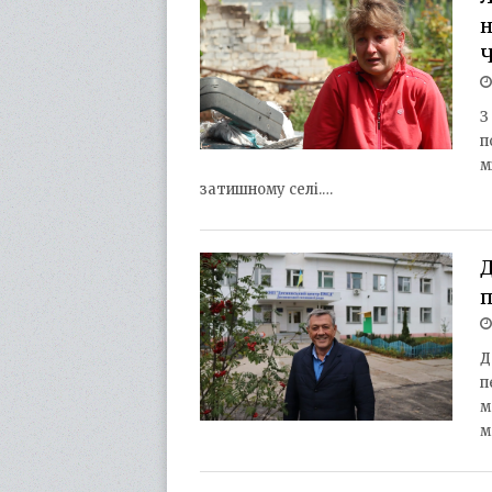
н
Ч
З
п
м
затишному селі.…
Д
Д
п
м
м