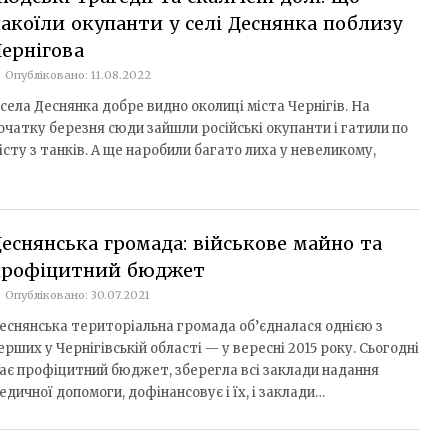
акоїли окупанти у селі Деснянка поблизу
ернігова
Опубліковано: 11.08.2022
 села Деснянка добре видно околиці міста Чернігів. На
очатку березня сюди зайшли російські окупанти і гатили по
істу з танків. А ще наробили багато лиха у невеликому,
еснянська громада: військове майно та
профіцитний бюджет
Опубліковано: 30.07.2021
еснянська територіальна громада об’єдналася однією з
ерших у Чернігівській області — у вересні 2015 року. Сьогодні
ає профіцитний бюджет, зберегла всі заклади надання
едичної допомоги, дофінансовує і їх, і заклади…