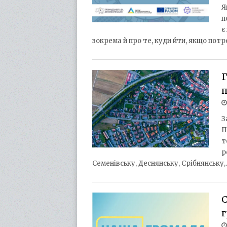
Я
п
є
зокрема й про те, куди йти, якщо пот
З
П
т
р
Семенівську, Деснянську, Срібнянську,
С
г