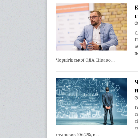
К
г
С
П
о
п
Чернігівської ОДА. Цікаво,…
Ч
н
Г
с
с
с
становив 106,2%, в…