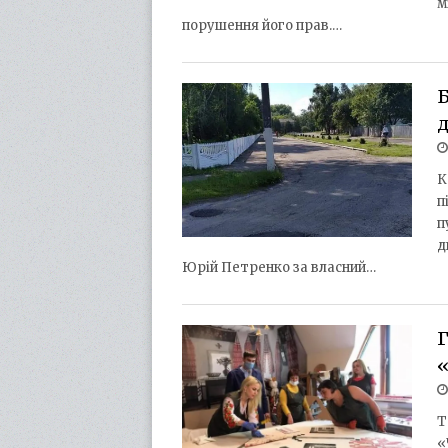
м
порушення його прав.…
Б
д
К
п
п
д
Юрій Петренко за власний…
Т
«