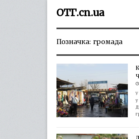
ОТГ.cn.ua
Позначка:
громада
К
Ч
У
у
Д
г
Л