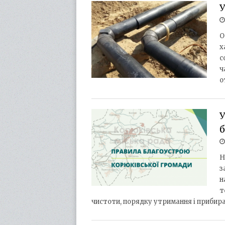
У
О
х
с
ч
о
У
Н
з
н
т
чистоти, порядку утримання і прибир