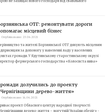
ірою не захищає нового господаря від свавільного
орзнянська ОТГ: ремонтувати дороги
опомагає місцевий бізнес
Опубліковано: 23.06.2021
ерівництво та жителі Борзнянської ОТГ дякують місцевим
ідприємцям за допомогу у навеленні ладу у населених
унктах громади. У Ядутинському старостинському окрузі
иректор фермерського господарства «Колосиста нива»
Громади долучились до проекту
«Чернігівщини дерево-життя»
Опубліковано: 14.06.2021
риває проект Обласного центру народної творчості
Чернігівщини дерево-життя – могутній України оберіг» -