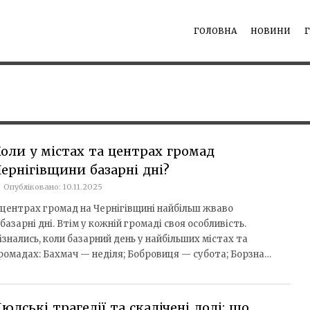
ГОЛОВНА
НОВИНИ
оли у містах та центрах громад
ернігівщини базарні дні?
Опубліковано: 10.11.2025
 центрах громад на Чернігівщині найбільш жваво
 базарні дні. Втім у кожній громаді своя особливість.
ізнались, коли базарний день у найбільших містах та
ромадах: Бахмач — неділя; Бобровиця — субота; Борзна…
юдські трагедії та скалічені долі: що