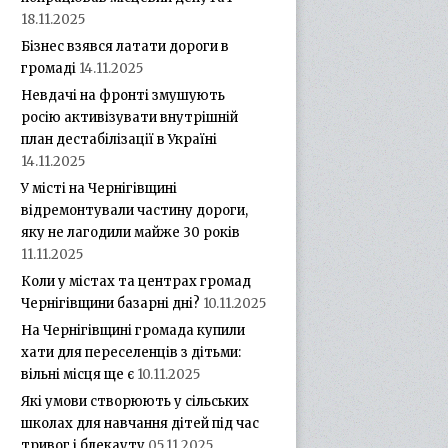
18.11.2025
Бізнес взявся латати дороги в
громаді
14.11.2025
Невдачі на фронті змушують
росію активізувати внутрішній
план дестабілізації в Україні
14.11.2025
У місті на Чернігівщині
відремонтували частину дороги,
яку не лагодили майже 30 років
11.11.2025
Коли у містах та центрах громад
Чернігівщини базарні дні?
10.11.2025
На Чернігівщині громада купили
хати для переселенців з дітьми:
вільні місця ще є
10.11.2025
Які умови створюють у сільських
школах для навчання дітей під час
тривог і блекауту
05.11.2025