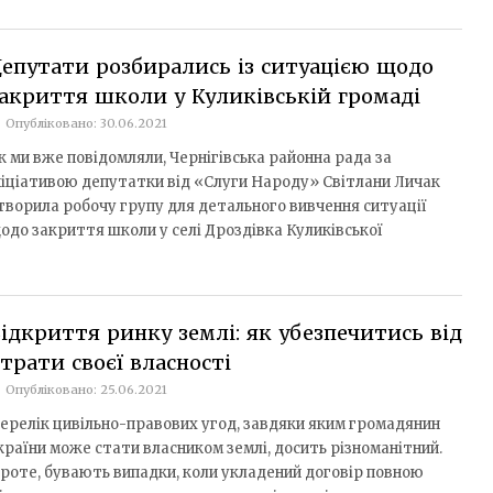
епутати розбирались із ситуацією щодо
акриття школи у Куликівській громаді
Опубліковано: 30.06.2021
к ми вже повідомляли, Чернігівська районна рада за
ніціативою депутатки від «Слуги Народу» Світлани Личак
творила робочу групу для детального вивчення ситуації
одо закриття школи у селі Дроздівка Куликівської
ідкриття ринку землі: як убезпечитись від
трати своєї власності
Опубліковано: 25.06.2021
ерелік цивільно-правових угод, завдяки яким громадянин
країни може стати власником землі, досить різноманітний.
роте, бувають випадки, коли укладений договір повною