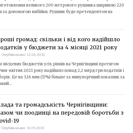
иготовлення великого 200 метрового рушника шириною 220
м за допомогою вибійки. Рушник буде претендентом на
роші громад: скільки і від кого надійшло
одатків у бюджети за 4 місяці 2021 року
Опубліковано: 12.06.2021
о місцевих бюджетів усіх рівнів на Чернігівщині протягом
ічня-квітня 2021 року надійшло понад 2,2 млрд грн податків і
борів. Це на 326 млн (17%) більше за минулорічний показник за
акий…
лада та громадськість Чернігівщини:
азом чи поодинці на передовій боротьби з
ovid-19
Опубліковано: 31.05.2021