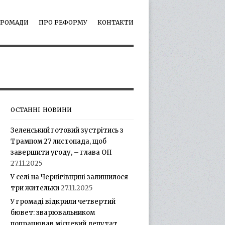
ГРОМАДИ
ПРО РЕФОРМУ
КОНТАКТИ
ОСТАННІ НОВИНИ
Зеленський готовий зустрітись з
Трампом 27 листопада, щоб
завершити угоду, – глава ОП
27.11.2025
У селі на Чернігівщині залишилося
три жительки
27.11.2025
У громаді відкрили четвертий
бювет: зварювальником
попрацював місцевий депутат