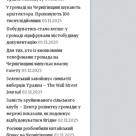
У громаді на Чернігівщині шукають
архітектора. Пропонують 100
тисяч підйомних
05.11.2025
Побудуватись стало легше: у
громаді оцифрували містобудівну
документацію
03.11.2025
Для тих, хто із кнопковими
телефонами: громада на
Чернігівщині випускає власну
газету
03.11.2025
Зеленський завойовує симпатії
виборців Трампа – The Wall Street
Journal
02.11.2025
Замість зруйнованого сільського
клубу – Центр розвитку громади: у
мережі показали, як подовжує
відбудовуватися Ягідне
02.11.2025
Росіяни розбомбили китайський
бізнес на Чернігівщині
02.11.2025