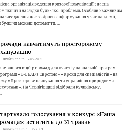
кісна організація ведення кризової комунікації здатна
ом’якшити наслідки будь-якої проблеми. Особливо важливим
 налагодження достовірного інформування у час пандемії,
ребуєш чи можеш допомогти. …
Громади навчатимуть просторовому
плануванню
Опубліковано: 17.05.2021
авершився відбір громад для участі у навчальній програмі
рограми «U-LEAD з Європою» «Кроки для спеціалістів» на
ему «Просторове планування та управління природними
есурсами». На Чернігівщині відібрали Куликівську,
…
тартувало голосування у конкурс «Наша
ромада»: встигніть до 31 травня
Опубліковано: 13.05.2021