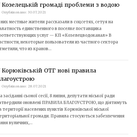
 Козелецькій громаді проблеми з водою
Опубліковано: 30.07.2021
 них местные жители рассказали в соцсетях, сетуя на
алатность единственного в поселке поставщика
оответствующих услуг — КП «Козелецводоканал» В
астности, некоторые пользователи из частного сектора
тметили, что из кранов…
 Корюківській ОТГ нові правила
благоустрою
Опубліковано: 28.07.2021
а засіданні сьомої сесії, 8 липня, депутати міської ради
атвердили оновлені ПРАВИЛА БЛАГОУСТРОЮ, що діятимуть
а території населених пунктів Корюківської міської
ериторіальної громади. Правила стосуються забезпечення
ання вуличних,…