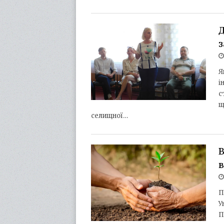
Д
з
Я
і
с
щ
селищної…
В
в
П
У
П