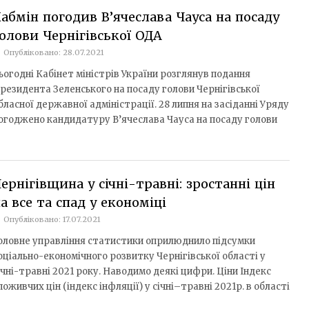
абмін погодив В’ячеслава Чауса на посаду
олови Чернігівської ОДА
Опубліковано: 28.07.2021
ьогодні Кабінет міністрів України розглянув подання
резидента Зеленського на посаду голови Чернігівської
бласної державної адміністрації. 28 липня на засіданні Уряду
огоджено кандидатуру В’ячеслава Чауса на посаду голови
ернігівщина у січні-травні: зростанні цін
а все та спад у економіці
Опубліковано: 17.07.2021
оловне управління статистики оприлюднило підсумки
оціально-економічного розвитку Чернігівської області у
ічні-травні 2021 року. Наводимо деякі цифри. Ціни Індекс
поживчих цін (індекс інфляції) у січні–травні 2021р. в області