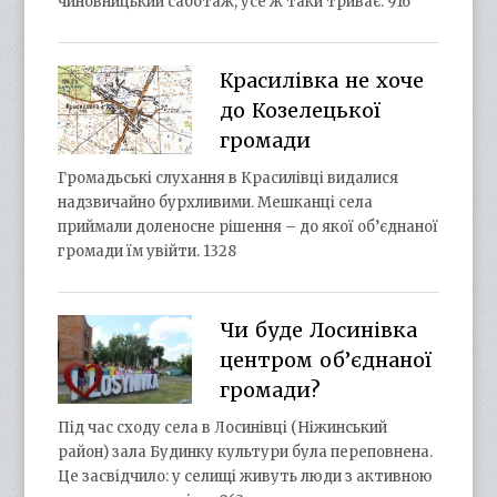
чиновницький саботаж, усе ж таки триває. 916
Красилівка не хоче
до Козелецької
громади
Громадьські слухання в Красилівці видалися
надзвичайно бурхливими. Мешканці села
приймали доленосне рішення – до якої об’єднаної
громади їм увійти. 1328
Чи буде Лосинівка
центром об’єднаної
громади?
Під час сходу села в Лосинівці (Ніжинський
район) зала Будинку культури була переповнена.
Це засвідчило: у селищі живуть люди з активною