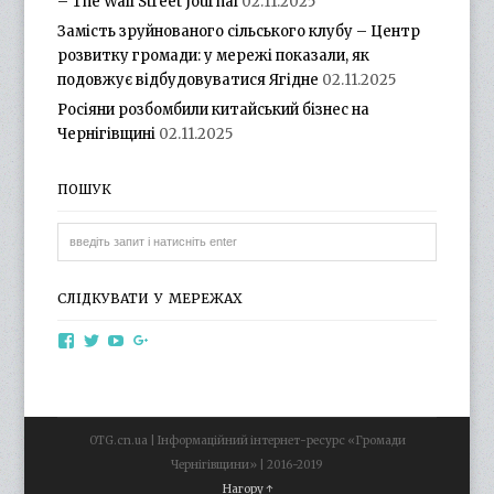
– The Wall Street Journal
02.11.2025
Замість зруйнованого сільського клубу – Центр
розвитку громади: у мережі показали, як
подовжує відбудовуватися Ягідне
02.11.2025
Росіяни розбомбили китайський бізнес на
Чернігівщині
02.11.2025
ПОШУК
СЛІДКУВАТИ У МЕРЕЖАХ
View
View
View
View
otg.cn.ua’s
otg_cn_ua’s
UCba73zK-
100218615561229778998’s
profile
profile
rSLD6mYyKjr45Ng’s
profile
on
on
profile
on
Facebook
Twitter
on
Google+
YouTube
OTG.cn.ua | Інформаційний інтернет-ресурс «Громади
Чернігівщини» | 2016-2019
Нагору ↑