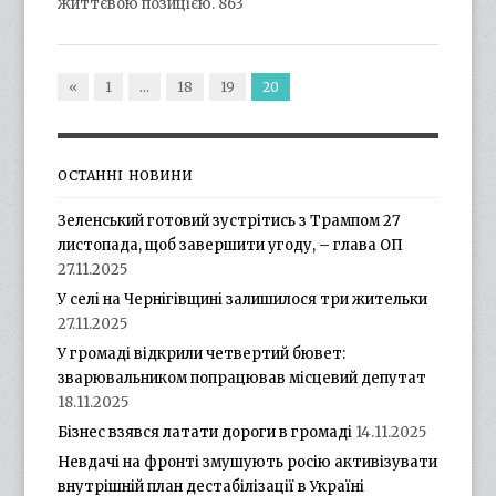
життєвою позицією. 863
«
1
…
18
19
20
ОСТАННІ НОВИНИ
Зеленський готовий зустрітись з Трампом 27
листопада, щоб завершити угоду, – глава ОП
27.11.2025
У селі на Чернігівщині залишилося три жительки
27.11.2025
У громаді відкрили четвертий бювет:
зварювальником попрацював місцевий депутат
18.11.2025
Бізнес взявся латати дороги в громаді
14.11.2025
Невдачі на фронті змушують росію активізувати
внутрішній план дестабілізації в Україні