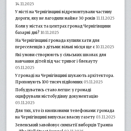
14.11.2025
У місті на Чернігівщині відремонтували частину
дороги, яку не лагодили майже 30 років
11.11.2025
Коли у містах та центрах громад Чернігівщини
базарні дні?
10.11.2025
На Чернігівщині громада купили хати для
переселенців з дітьми: вільні місця ще є
10.11.2025
Які умови створюють у сільських школах для
навчання дітей під час тривог і блекауту
05.11.2025
У громаді на Чернігівщині шукають архітектора.
Пропонують 100 тисяч підйомних
05.11.2025
Побудуватись стало легше: у громаді
оцифрували містобудівну документацію
03.11.2025
Для тих, хто із кнопковими телефонами: громада
на Чернігівщині випускає власну газету
03.11.2025
Зеленський завойовує симпатії виборців Трампа