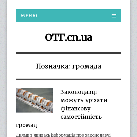
МЕНЮ
ОТГ.cn.ua
Позначка:
громада
Законодавці
можуть урізати
фінансову
самостійність
громад
Днями з’явилась інформація про законодавчі