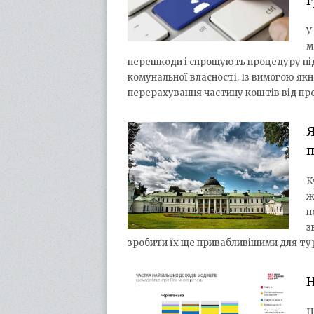
У
м
перешкоди і спрощують процедуру підг
комунальної власності. Із вимогою я
перерахування частину коштів від п
Я
п
К
ж
п
з
зробити їх ще привабливішими для ту
Н
Ц