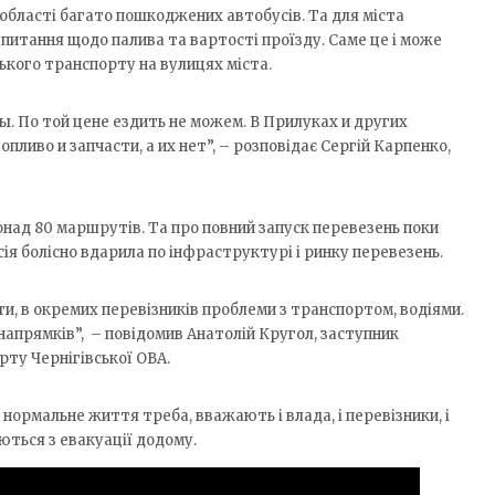
 області багато пошкоджених автобусів. Та для міста
є питання щодо палива та вартості проїзду. Саме це і може
ького транспорту на вулицях міста.
. По той цене ездить не можем. В Прилуках и других
опливо и запчасти, а их нет”, – розповідає Сергій Карпенко,
онад 80 маршрутів. Та про повний запуск перевезень поки
ія болісно вдарила по інфраструктурі і ринку перевезень.
и, в окремих перевізників проблеми з транспортом, водіями.
напрямків”, – повідомив Анатолій Кругол, заступник
ту Чернігівської ОВА.
нормальне життя треба, вважають і влада, і перевізники, і
ються з евакуації додому.