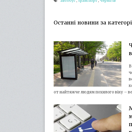
автобус
,
транспорт
,
Чернігів
Останні новини за категорі
Ч
в
В
ч
в
к
от найтяжче людям похилого віку – ве
М
м
п