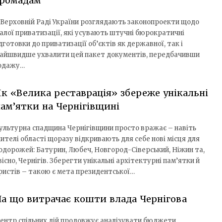
громадам
 Верховній Раді України розглядають законопроекти щодо
алої приватизації, які усувають штучні бюрократичні
отовки до приватизації об’єктів як державної, так і
кнайшвидше ухвалити цей пакет документів, передбачивши
родажу…
к «Велика реставрація» збереже унікальні
ам’ятки на Чернігівщині
ультурна спадщина Чернігівщини просто вражає – навіть
ителі області щоразу відкривають для себе нові місця для
одорожей: Батурин, Любеч, Новгород-Сіверський, Ніжин та,
вісно, Чернігів. Зберегти унікальні архітектурні пам’ятки й
ристів – такою є мета президентської…
а що витрачає кошти влада Чернігова
ентр спільних дій продовжує аналізувати бюджети