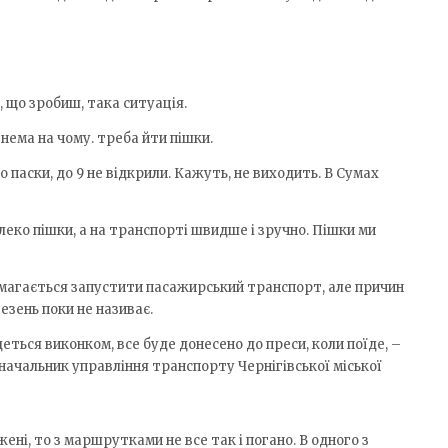
, що зробиш, така ситуація.
 нема на чому. треба йти пішки.
 паски, до 9 не відкрили. Кажуть, не виходить. В Сумах
леко пішки, а на транспорті швидше і зручно. Пішки ми
амагається запустити пасажирський транспорт, але причин
езень поки не називає.
еться виконком, все буде донесено до преси, коли поїде, –
ачальник управління транспорту Чернігівської міської
ені, то з маршрутками не все так і погано. В одного з