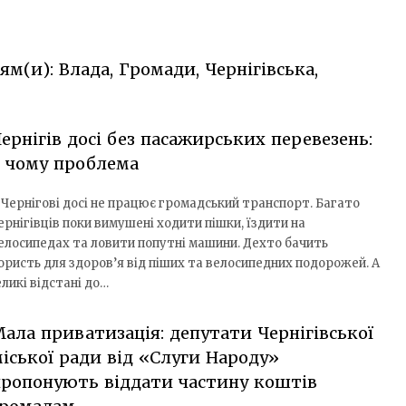
ям(и): Влада, Громади, Чернігівська,
ернігів досі без пасажирських перевезень:
 чому проблема
 Чернігові досі не працює громадський транспорт. Багато
ернігівців поки вимушені ходити пішки, їздити на
елосипедах та ловити попутні машини. Дехто бачить
ористь для здоров’я від піших та велосипедних подорожей. А
ликі відстані до…
ала приватизація: депутати Чернігівської
іської ради від «Слуги Народу»
ропонують віддати частину коштів