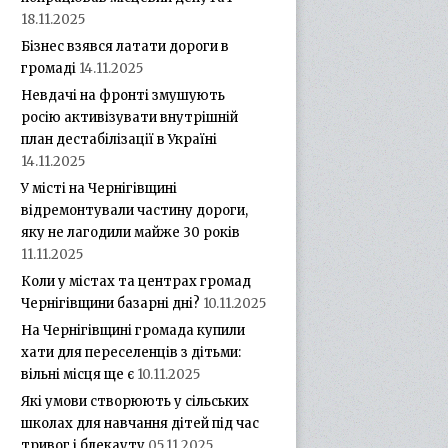
18.11.2025
Бізнес взявся латати дороги в
громаді
14.11.2025
Невдачі на фронті змушують
росію активізувати внутрішній
план дестабілізації в Україні
14.11.2025
У місті на Чернігівщині
відремонтували частину дороги,
яку не лагодили майже 30 років
11.11.2025
Коли у містах та центрах громад
Чернігівщини базарні дні?
10.11.2025
На Чернігівщині громада купили
хати для переселенців з дітьми:
вільні місця ще є
10.11.2025
Які умови створюють у сільських
школах для навчання дітей під час
тривог і блекауту
05.11.2025