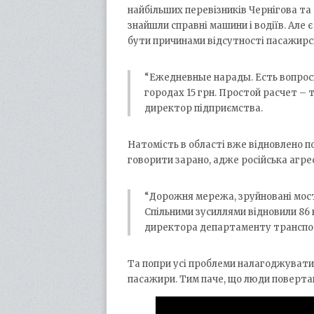
найбільших перевізників Чернігова та
знайшли справні машини і водіїв. Але 
бути причинами відсутності пасажирс
“Ежедневные нарады. Есть вопросы
городах 15 грн. Простой расчет – т
директор підприємства.
Натомість в області вже відновлено п
говорити зарано, адже російська агрес
“Дорожня мережа, зруйновані мост
Спільними зусиллями відновили 86 
директора департаменту транспор
Та попри усі проблеми налагоджувати 
пасажири. Тим паче, що люди поверта