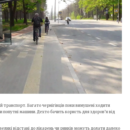
ий транспорт. Багато чернігівців поки вимушені ходити
ти попутні машини. Дехто бачить користь для здоров’я від
великі відстані до лікарень чи ринків можуть долати далеко