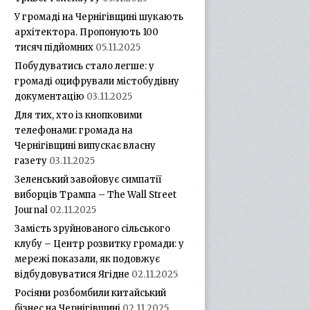
У громаді на Чернігівщині шукають
архітектора. Пропонують 100
тисяч підйомних
05.11.2025
Побудуватись стало легше: у
громаді оцифрували містобудівну
документацію
03.11.2025
Для тих, хто із кнопковими
телефонами: громада на
Чернігівщині випускає власну
газету
03.11.2025
Зеленський завойовує симпатії
виборців Трампа – The Wall Street
Journal
02.11.2025
Замість зруйнованого сільського
клубу – Центр розвитку громади: у
мережі показали, як подовжує
відбудовуватися Ягідне
02.11.2025
Росіяни розбомбили китайський
бізнес на Чернігівщині
02.11.2025