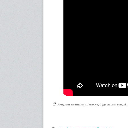
Якщо ви знайшли помилку, будь ласка, виділ