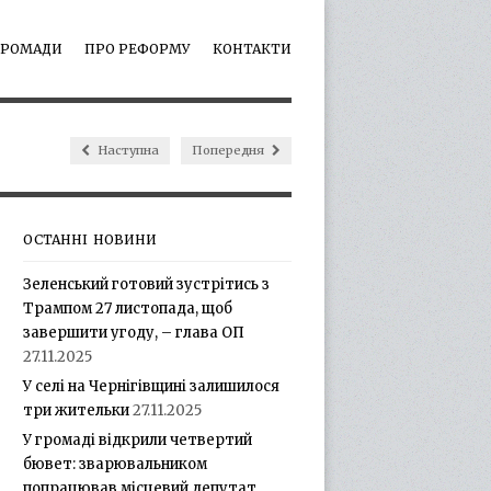
ГРОМАДИ
ПРО РЕФОРМУ
КОНТАКТИ
Наступна
Попередня
ОСТАННІ НОВИНИ
Зеленський готовий зустрітись з
Трампом 27 листопада, щоб
завершити угоду, – глава ОП
27.11.2025
У селі на Чернігівщині залишилося
три жительки
27.11.2025
У громаді відкрили четвертий
бювет: зварювальником
попрацював місцевий депутат