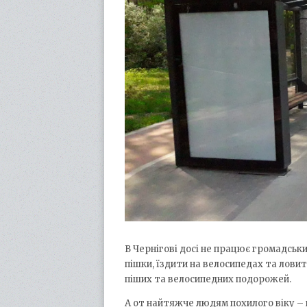
В Чернігові досі не працює громадськ
пішки, їздити на велосипедах та лови
піших та велосипедних подорожей.
А от найтяжче людям похилого віку – 