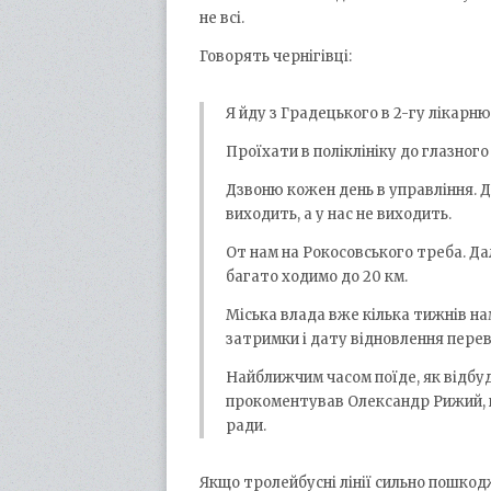
не всі.
Говорять чернігівці:
Я йду з Градецького в 2-гу лікарню
Проїхати в поліклініку до глазного
Дзвоню кожен день в управління. До
виходить, а у нас не виходить.
От нам на Рокосовського треба. Да
багато ходимо до 20 км.
Міська влада вже кілька тижнів н
затримки і дату відновлення перев
Найближчим часом поїде, як відбуд
прокоментував Олександр Рижий, н
ради.
Якщо тролейбусні лінії сильно пошкодж