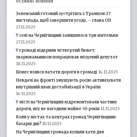
ОСТАННІ НОВИНИ
Зеленський готовий зустрітись з Трампом 27
листопада, щоб завершити угоду, – глава ОП
27.11.2025
У селі на Чернігівщині залишилося три жительки
27.11.2025
У громаді відкрили четвертий бювет:
зварювальником попрацював місцевий депутат
18.11.2025
Бізнес взявся латати дороги в громаді
14.11.2025
Невдачі на фронті змушують росію активізувати
внутрішній план дестабілізації в Україні
14.11.2025
У місті на Чернігівщині відремонтували частину
дороги, яку не лагодили майже 30 років
11.11.2025
Коли у містах та центрах громад Чернігівщини
базарні дні?
10.11.2025
На Чернігівщині громада купили хати для