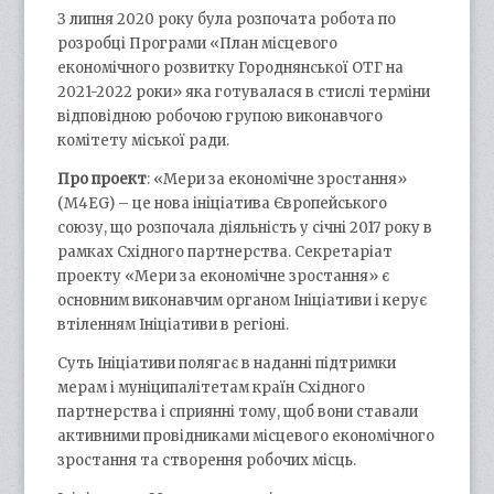
З липня 2020 року була розпочата робота по
розробці Програми «План місцевого
економічного розвитку Городнянської ОТГ на
2021-2022 роки» яка готувалася в стислі терміни
відповідною робочою групою виконавчого
комітету міської ради.
Про проект
: «Мери за економічне зростання»
(M4EG) – це нова ініціатива Європейського
союзу, що розпочала діяльність у січні 2017 року в
рамках Східного партнерства. Секретаріат
проекту «Мери за економічне зростання» є
основним виконавчим органом Ініціативи і керує
втіленням Ініціативи в регіоні.
Суть Ініціативи полягає в наданні підтримки
мерам і муніципалітетам країн Східного
партнерства і сприянні тому, щоб вони ставали
активними провідниками місцевого економічного
зростання та створення робочих місць.