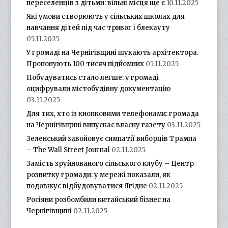
переселенців з дітьми: вільні місця ще є
10.11.2025
Які умови створюють у сільських школах для
навчання дітей під час тривог і блекауту
05.11.2025
У громаді на Чернігівщині шукають архітектора.
Пропонують 100 тисяч підйомних
05.11.2025
Побудуватись стало легше: у громаді
оцифрували містобудівну документацію
03.11.2025
Для тих, хто із кнопковими телефонами: громада
на Чернігівщині випускає власну газету
03.11.2025
Зеленський завойовує симпатії виборців Трампа
– The Wall Street Journal
02.11.2025
Замість зруйнованого сільського клубу – Центр
розвитку громади: у мережі показали, як
подовжує відбудовуватися Ягідне
02.11.2025
Росіяни розбомбили китайський бізнес на
Чернігівщині
02.11.2025