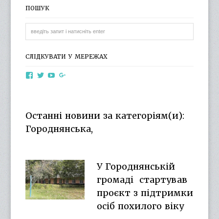
ПОШУК
СЛІДКУВАТИ У МЕРЕЖАХ
View
View
View
View
otg.cn.ua’s
otg_cn_ua’s
UCba73zK-
100218615561229778998’s
profile
profile
rSLD6mYyKjr45Ng’s
profile
on
on
profile
on
Facebook
Twitter
on
Google+
Останні новини за категоріям(и):
YouTube
Городнянська,
У Городнянській
громаді стартував
проєкт з підтримки
осіб похилого віку