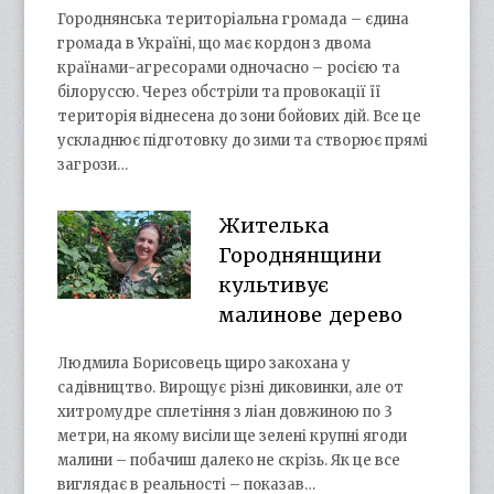
Городнянська територіальна громада – єдина
громада в Україні, що має кордон з двома
країнами-агресорами одночасно – росією та
білоруссю. Через обстріли та провокації її
територія віднесена до зони бойових дій. Все це
ускладнює підготовку до зими та створює прямі
загрози…
Жителька
Городнянщини
культивує
малинове дерево
Людмила Борисовець щиро закохана у
садівництво. Вирощує різні диковинки, але от
хитромудре сплетіння з ліан довжиною по 3
метри, на якому висіли ще зелені крупні ягоди
малини – побачиш далеко не скрізь. Як це все
виглядає в реальності – показав…