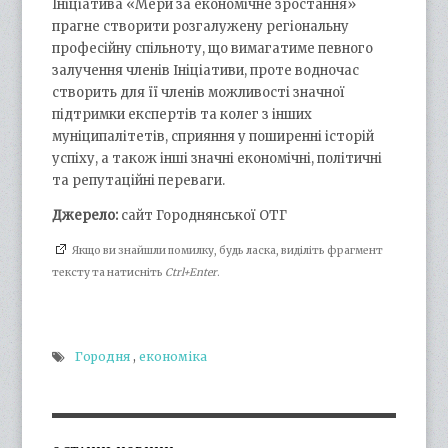
Ініціатива «Мери за економічне зростання»
прагне створити розгалужену регіональну
професійну спільноту, що вимагатиме певного
залучення членів Ініціативи, проте водночас
створить для її членів можливості значної
підтримки експертів та колег з інших
муніципалітетів, сприяння у поширенні історій
успіху, а також інші значні економічні, політичні
та репутаційні переваги.
Джерело:
сайт Городнянської ОТГ
Якщо ви знайшли помилку, будь ласка, виділіть фрагмент
тексту та натисніть
Ctrl+Enter
.
Городня
,
економіка