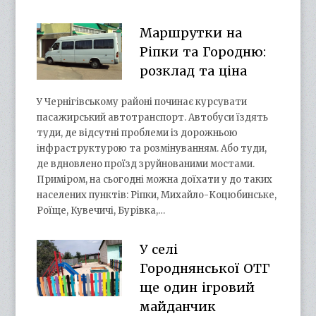
Маршрутки на
Ріпки та Городню:
розклад та ціна
У Чернігівському районі починає курсувати
пасажирський автотранспорт. Автобуси їздять
туди, де відсутні проблеми із дорожньою
інфраструктурою та розмінуванням. Або туди,
де вдновлено проїзд зруйнованими мостами.
Приміром, на сьогодні можна доїхати у до таких
населених пунктів: Ріпки, Михайло-Коцюбинське,
Роїще, Кувечичі, Бурівка,…
У селі
Городнянської ОТГ
ще один ігровий
майданчик