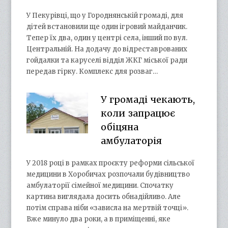
У Пекурівці, що у Городнянській громаді, для
дітей встановили ще один ігровий майданчик.
Тепер їх два, один у центрі села, інший по вул.
Центральній. На додачу до відреставрованих
гойдалки та каруселі відділ ЖКГ міської ради
передав гірку. Комплекс для розваг…
У громаді чекають,
коли запрацює
обіцяна
амбулаторія
У 2018 році в рамках проєкту реформи сільської
медицини в Хоробичах розпочали будівництво
амбулаторії сімейної медицини. Спочатку
картина виглядала досить обнадійливо. Але
потім справа ніби «зависла на мертвій точці».
Вже минуло два роки, а в приміщенні, яке