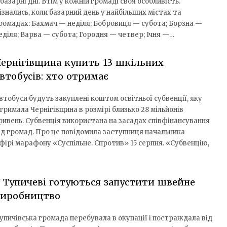
 базарні дні. Втім у кожній громаді своя особливість.
ізнались, коли базарний день у найбільших містах та
ромадах: Бахмач — неділя; Бобровиця — субота; Борзна —
еділя; Варва — субота; Городня — четвер; Ічня —…
ернігівщина купить 13 шкільних
втобусів: хто отримає
втобуси будуть закуплені коштом освітньої субвенції, яку
тримала Чернігівщина в розмірі близько 28 мільйонів
ривень. Субвенція використана на засадах співфінансування
ід громад. Про це повідомила заступниця начальника
ірі марафону «Суспільне. Спротив» 15 серпня. «Субвенцію,
 Тупичеві готуються запустити швейне
виробництво
упичівська громада перебувала в окупації і постраждала від