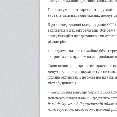
послуги – адміністративні, соціальні,
Головна умова створення та функціон
забезпечити надання якісних послуг с
При затвердженні конфігурацій ОТГ б
експертів з децентралізації. Зокрема
консультації з представниками орган
різних рівнів.
Нагадаємо, наразі на майже 66% терито
скористались правом на добровільне о
Свою позицію щодо затвердженого пер
депутат, голова підкомітету з питан
питань організації державної влади, 
містобудування:
–
Загалом вважаю, що Чернігівська ОД
перспективного плану – це досить скл
їх мінімізувати. В Чернігівській облас
міністерством, комітетом і фаховій ро