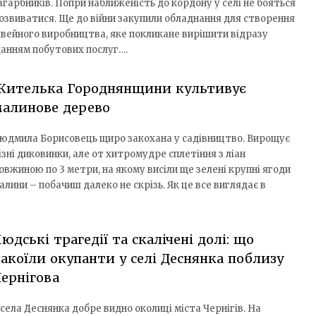
агарбників. Попри наближеність до кордону у селі не бояться
озвиватися. Ще до війни закупили обладнання для створення
вейного виробництва, яке покликане вирішити відразу
данням побутових послуг….
Жителька Городнянщини культивує
малинове дерево
юдмила Борисовець щиро закохана у садівництво. Вирощує
ізні диковинки, але от хитромудре сплетіння з ліан
овжиною по 3 метри, на якому висіли ще зелені крупні ягоди
алини – побачиш далеко не скрізь. Як це все виглядає в
юдські трагедії та скалічені долі: що
акоїли окупанти у селі Деснянка поблизу
ернігова
 села Деснянка добре видно околиці міста Чернігів. На