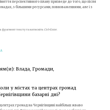
ийняття перспективного плану призведе до того, що після
омадах, з більшими ресурсами, повноваженнями, але і з
іть фрагмент тексту та натисніть
Ctrl+Enter
.
ДА
ям(и): Влада, Громади,
оли у містах та центрах громад
ернігівщини базарні дні?
 центрах громад на Чернігівщині найбільш жваво