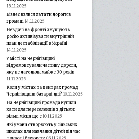
18.11.2025
Бізнес взявся латати дороги в
громаді
14.11.2025
Невдачі на фронті змушують
росію активізувати внутрішній
план дестабілізації в Україні
14.11.2025
У місті на Чернігівщині
відремонтували частину дороги,
яку не лагодили майже 30 років
11.11.2025
Коли у містах та центрах громад
Чернігівщини базарні дні?
10.11.2025
На Чернігівщині громада купили
хати для переселенців з дітьми:
вільні місця ще є
10.11.2025
Які умови створюють у сільських
школах для навчання дітей під час
тривог і блекауту
05.11.2025