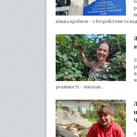
з
р
ш
кілька проблем – з безробіттям та на
Л
р
д
м
реальності – показав…
Л
н
Ч
З