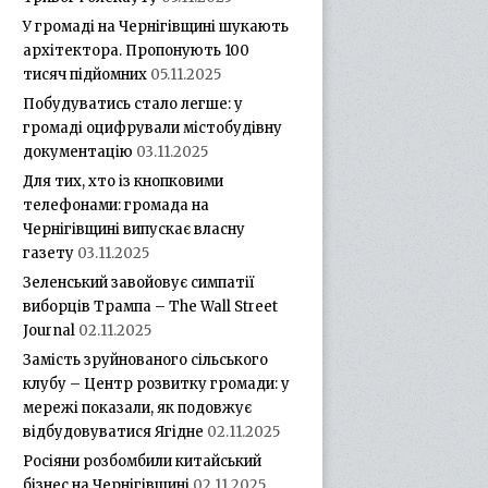
У громаді на Чернігівщині шукають
архітектора. Пропонують 100
тисяч підйомних
05.11.2025
Побудуватись стало легше: у
громаді оцифрували містобудівну
документацію
03.11.2025
Для тих, хто із кнопковими
телефонами: громада на
Чернігівщині випускає власну
газету
03.11.2025
Зеленський завойовує симпатії
виборців Трампа – The Wall Street
Journal
02.11.2025
Замість зруйнованого сільського
клубу – Центр розвитку громади: у
мережі показали, як подовжує
відбудовуватися Ягідне
02.11.2025
Росіяни розбомбили китайський
бізнес на Чернігівщині
02.11.2025