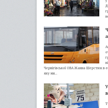
у
Д
г
н
Ч
а
А
о
г
в
Чернігівської ОВА Жанна Шерстюк в еф
яку ми…
У
Т