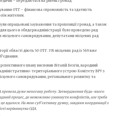
 медичні – передаються на рівень громад.
ування ОТГ – фінансова спроможність та здатність
воїм жителям.
ули опрацьовані зауваження та пропозиції громад, а також
, для цього в облдержадміністрації було проведено ряд
ів місцевого самоврядування, депутатами місцевих рад
рії області діють 50 ОТГ. 376 місцевих рад із 569 вже
б’єднання.
спективного плану висловив Віталій Безгін, народний
ь адміністративно-територіального устрою Комітету ВРУ з
місцевого самоврядування, регіонального розвитку та
А провела дуже непогану роботу. Затвердження будь-якого
адний процес, де неможливо уникнути конфліктів, але треба
ті це вдалося. На мою суб’єктивну думку, завдяки координації з
боті керівництва ОДА.