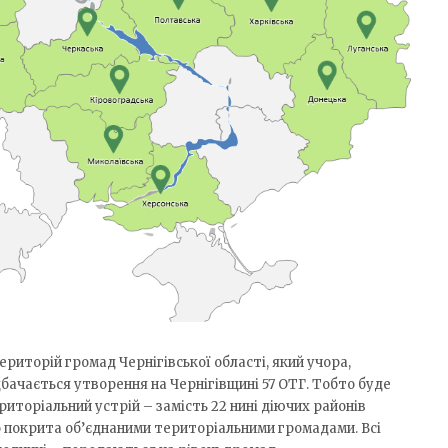
иторій громад Чернігівської області, який учора,
ачається утворення на Чернігівщині 57 ОТГ. Тобто буде
иторіальний устрій – замість 22 нині діючих районів
о покрита об’єднаними територіальними громадами. Всі