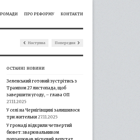
ГРОМАДИ
ПРО РЕФОРМУ
КОНТАКТИ
Наступна
Попередня
ОСТАННІ НОВИНИ
Зеленський готовий зустрітись з
Трампом 27 листопада, щоб
завершити угоду, – глава ОП
27.11.2025
У селі на Чернігівщині залишилося
три жительки
27.11.2025
У громаді відкрили четвертий
бювет: зварювальником
попрацював місцевий депутат