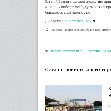
Віталій Безгін висловив думку, що пр
місцевих виборів усі будуть жити в гр
більшою відповідальністю.
Джерело:
Чернігівська ОДА
Якщо ви знайшли помилку, будь ласка, виділ
перспективний план
,
Чернігівська О
Останні новини за категорі
К
Ч
У