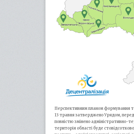
Перспективним планом формування тер
13 травня затверджено Урядом, передб
повністю змінено адміністративно-тер
територія області буде стовідсотков