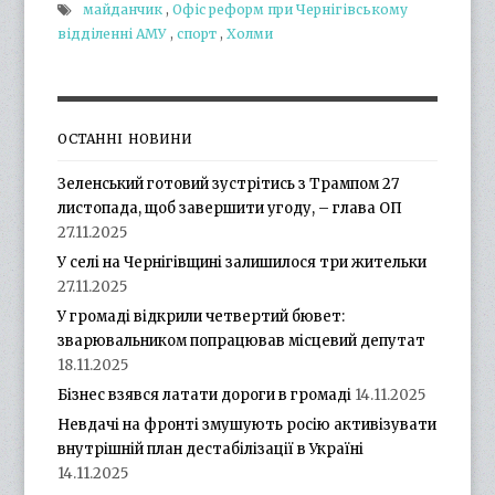
майданчик
,
Офіс реформ при Чернігівському
відділенні АМУ
,
спорт
,
Холми
ОСТАННІ НОВИНИ
Зеленський готовий зустрітись з Трампом 27
листопада, щоб завершити угоду, – глава ОП
27.11.2025
У селі на Чернігівщині залишилося три жительки
27.11.2025
У громаді відкрили четвертий бювет:
зварювальником попрацював місцевий депутат
18.11.2025
Бізнес взявся латати дороги в громаді
14.11.2025
Невдачі на фронті змушують росію активізувати
внутрішній план дестабілізації в Україні
14.11.2025