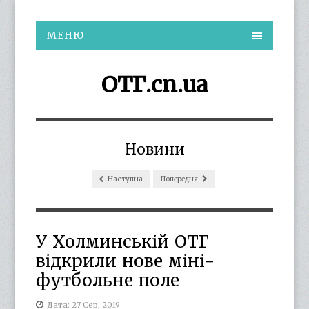
МЕНЮ
ОТГ.cn.ua
Новини
Наступна
Попередня
У Холминській ОТГ
відкрили нове міні-
футбольне поле
Дата: 27 Сер, 2019