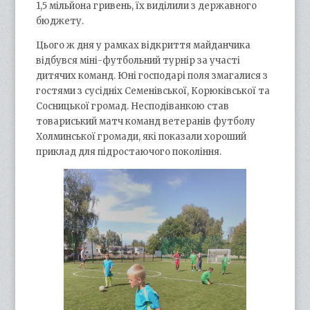
1,5 мільйона гривень, їх виділили з державного
бюджету.
Цього ж дня у рамках відкриття майданчика
відбувся міні-футбольний турнір за участі
дитячих команд. Юні господарі поля змагалися з
гостями з сусідніх Семенівської, Корюківської та
Сосницької громад. Несподіванкою став
товариський матч команд ветеранів футболу
Холминської громади, які показали хороший
приклад для підростаючого покоління.