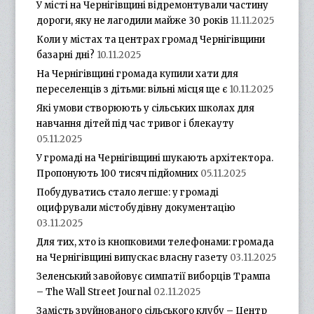
У місті на Чернігівщині відремонтували частину
дороги, яку не лагодили майже 30 років
11.11.2025
Коли у містах та центрах громад Чернігівщини
базарні дні?
10.11.2025
На Чернігівщині громада купили хати для
переселенців з дітьми: вільні місця ще є
10.11.2025
Які умови створюють у сільських школах для
навчання дітей під час тривог і блекауту
05.11.2025
У громаді на Чернігівщині шукають архітектора.
Пропонують 100 тисяч підйомних
05.11.2025
Побудуватись стало легше: у громаді
оцифрували містобудівну документацію
03.11.2025
Для тих, хто із кнопковими телефонами: громада
на Чернігівщині випускає власну газету
03.11.2025
Зеленський завойовує симпатії виборців Трампа
– The Wall Street Journal
02.11.2025
Замість зруйнованого сільського клубу – Центр