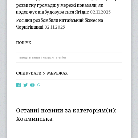
розвитку громади: у мережі показали, як
подовжує відбудовуватися Ягідне
02.11.2025
Росіяни розбомбили китайський бізнес на
Чернігівщині
02.11.2025
ПОШУК
СЛІДКУВАТИ У МЕРЕЖАХ
View
View
View
View
otg.cn.ua’s
otg_cn_ua’s
UCba73zK-
100218615561229778998’s
profile
profile
rSLD6mYyKjr45Ng’s
profile
on
on
profile
on
Facebook
Twitter
on
Google+
Останні новини за категоріям(и):
YouTube
Холминська,