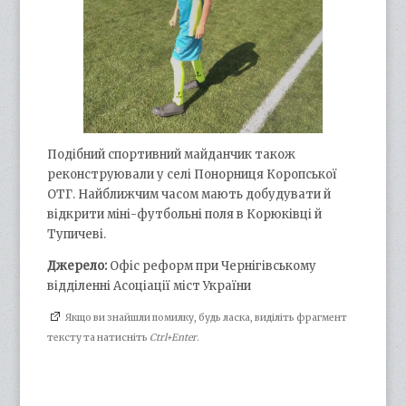
Подібний спортивний майданчик також
реконструювали у селі Понорниця Коропської
ОТГ. Найближчим часом мають добудувати й
відкрити міні-футбольні поля в Корюківці й
Тупичеві.
Джерело:
Офіс реформ при Чернігівському
відділенні Асоціації міст України
Якщо ви знайшли помилку, будь ласка, виділіть фрагмент
тексту та натисніть
Ctrl+Enter
.