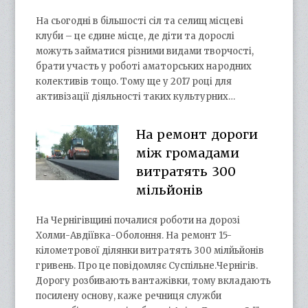
На сьогодні в більшості сіл та селищ місцеві
клуби – це єдине місце, де діти та дорослі
можуть займатися різними видами творчості,
брати участь у роботі аматорських народних
колективів тощо. Тому ще у 2017 році для
активізації діяльності таких культурних…
На ремонт дороги
між громадами
витратять 300
мільйонів
На Чернігівщині почалися роботи на дорозі
Холми-Авдіївка-Оболоння. На ремонт 15-
кілометрової ділянки витратять 300 мілйьйонів
гривень. Про це повідомляє Суспільне.Чернігів.
Дорогу розбивають вантажівки, тому вкладають
посилену основу, каже речниця служби