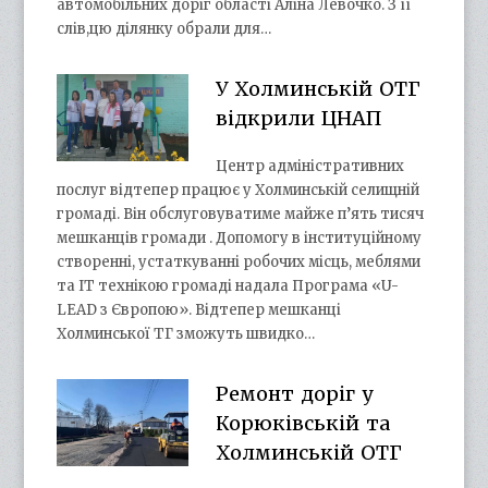
автомобільних доріг області Аліна Левочко. З її
слів,цю ділянку обрали для…
У Холминській ОТГ
відкрили ЦНАП
Центр адміністративних
послуг відтепер працює у Холминській селищній
громаді. Він обслуговуватиме майже п’ять тисяч
мешканців громади . Допомогу в інституційному
створенні, устаткуванні робочих місць, меблями
та ІТ технікою громаді надала Програма «U-
LEAD з Європою». Відтепер мешканці
Холминської ТГ зможуть швидко…
Ремонт доріг у
Корюківській та
Холминській ОТГ