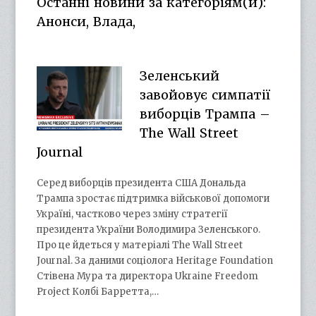
Останні новини за категоріям(и):
YouTube
Анонси, Влада,
Зеленський
завойовує симпатії
виборців Трампа –
The Wall Street
Journal
Серед виборців президента США Дональда
Трампа зростає підтримка військової допомоги
Україні, частково через зміну стратегії
президента України Володимира Зеленського.
Про це йдеться у матеріалі The Wall Street
Journal. За даними соціолога Heritage Foundation
Стівена Мура та директора Ukraine Freedom
Project Колбі Барретта,…