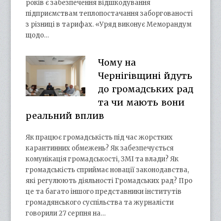
років є забезпечення відшкодування
підприємствам теплопостачання заборгованості
з різниці в тарифах. «Уряд виконує Меморандум
щодо…
Чому на
Чернігівщині йдуть
до громадських рад
та чи мають вони
реальний вплив
Як працює громадськість під час жорстких
карантинних обмежень? Як забезпечується
комунікація громадськості, ЗМІ та влади? Як
громадськість сприймає новації законодавства,
які регулюють діяльності Громадських рад? Про
це та багато іншого представники інститутів
громадянського суспільства та журналісти
говорили 27 серпня на…