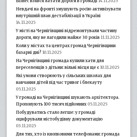
Бізнес взявся латати дороги в громаді
14.11.2025
Невдачі на фронті змушують росію активізувати
внутрішній план дестабілізації в Україні
14.11.2025
У місті на Чернігівщині відремонтували частину
дороги, яку не лагодили майже 30 років
11.11.2025
Коли у містах та центрах громад Чернігівщини
базарні дні?
10.11.2025
На Чернігівщині громада купили хати для
переселенців з дітьми: вільні місця ще є
10.11.2025
Які умови створюють у сільських школах для
навчання дітей під час тривог і блекауту
05.11.2025
У громаді на Чернігівщині шукають архітектора.
Пропонують 100 тисяч підйомних
05.11.2025
Побудуватись стало легше: у громаді
оцифрували містобудівну документацію
03.11.2025
Для тих, хто із кнопковими телефонами: громада