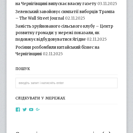
на Чернігівщині випускає власну газету
03.11.2025
Зеленський завойовує симпатії виборців Трампа
– The Wall Street Journal
02.11.2025
Замість зруйнованого сільського клубу – Центр
розвитку громади: у мережі показали, як
подовжує відбудовуватися Ягідне
02.11.2025
Росіяни розбомбили китайський бізнес на
Чернігівщині
02.11.2025
ПОШУК
СЛІДКУВАТИ У МЕРЕЖАХ
View
View
View
View
otg.cn.ua’s
otg_cn_ua’s
UCba73zK-
100218615561229778998’s
profile
profile
rSLD6mYyKjr45Ng’s
profile
on
on
profile
on
Facebook
Twitter
on
Google+