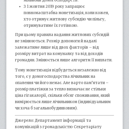
мільйони домогосподарств.
З 1 жовтня 2019 року запрацює
повномасштабна монетизація, коли кожен,
хто отримує житлову субсидію чи пільгу,
отримуватиме їх готівкою.
При цьому правила надання житлових субсидій
не змінюються. Розмір допомоги й надалі
залежатиме лише від двох факторів – від
розміру витрат на комуналку та від доходів
громадян. Змінюється лише алгоритм її виплати.
Тому монетизація відбудеться незалежно від
того, є у домогосподарства лічильник на
опалення чи його немає. Але варто пам’ятати –
розмір платіжки за тепло визначає не стільки
ціна гігакалорії, скільки обсяг споживання, який
вимірюється лише лічильником (індивідуальним
чи хоча б загальнобудинковим).
Джерело: Департамент інформації та
комунікацій з громадськістю Секретаріату