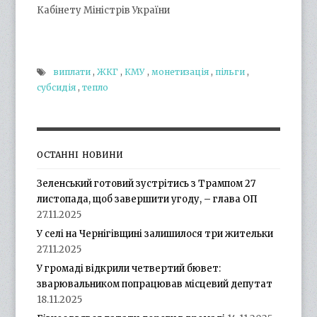
Кабінету Міністрів України
виплати
,
ЖКГ
,
КМУ
,
монетизація
,
пільги
,
субсидія
,
тепло
ОСТАННІ НОВИНИ
Зеленський готовий зустрітись з Трампом 27
листопада, щоб завершити угоду, – глава ОП
27.11.2025
У селі на Чернігівщині залишилося три жительки
27.11.2025
У громаді відкрили четвертий бювет:
зварювальником попрацював місцевий депутат
18.11.2025