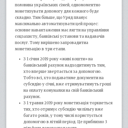
половина українських сімей, одномоментно
монетизувати допомогу для кожного буде
складно. Тим більше, що Уряд планує
максимально автоматизувати цей процес:
основне навантаження має лягти на управління
соцзахисту, банківські установи та надавачів
послуг. Тому вирішено запровадитиа
монетизацію в три етапи.
З 1 січня 2019 року «живі кошти» на
банківський рахунок надходитимуть тим,
хто вперше звертається за допомогою.
Тобто всі, хто подаватиме документи на
субсидію у січні, вже отримуватимуть гроші
на оплату комуналки на свій банківський
рахунок.
З 1 травня 2019 року монетизація торкнеться
тих, хто отримує субсидію чи пільгу вже
багато років, у тому числі користується
допомогою в літній період. Це приблизно 3