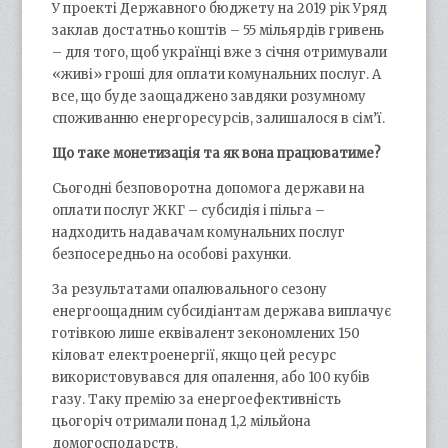
У проекті Державного бюджету на 2019 рік Уряд
заклав достатньо коштів – 55 мільярдів гривень
– для того, щоб українці вже з січня отримували
«живі» гроші для оплати комунальних послуг. А
все, що буде заощаджено завдяки розумному
споживанню енергоресурсів, залишалося в сім’ї.
Що таке монетизація та як вона працюватиме?
Сьогодні безповоротна допомога держави на
оплати послуг ЖКГ – субсидія і пільга –
надходить надавачам комунальних послуг
безпосередньо на особові рахунки.
За результатами опалювального сезону
енергоощадним субсидіантам держава виплачує
готівкою лише еквівалент зекономлених 150
кіловат електроенергії, якщо цей ресурс
використовувався для опалення, або 100 кубів
газу. Таку премію за енергоефективність
цьогоріч отримали понад 1,2 мільйона
домогосподарств.