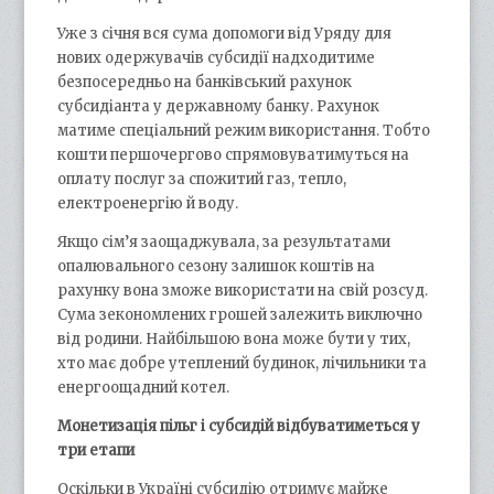
Уже з січня вся сума допомоги від Уряду для
нових одержувачів субсидії надходитиме
безпосередньо на банківський рахунок
субсидіанта у державному банку. Рахунок
матиме спеціальний режим використання. Тобто
кошти першочергово спрямовуватимуться на
оплату послуг за спожитий газ, тепло,
електроенергію й воду.
Якщо сім’я заощаджувала, за результатами
опалювального сезону залишок коштів на
рахунку вона зможе використати на свій розсуд.
Сума зекономлених грошей залежить виключно
від родини. Найбільшою вона може бути у тих,
хто має добре утеплений будинок, лічильники та
енергоощадний котел.
Монетизація пільг і субсидій відбуватиметься у
три етапи
Оскільки в Україні субсидію отримує майже