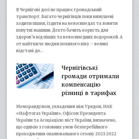
В Чернігові досі не працює громадський
транспорт. Багато чернігівців поки вимушені
ходити пішки, їздити на велосипедах та ловити
попутні машини. Дехто бачить користь для
здоров’я від піших та велосипедних подорожей. А
от найтяжче людям похилого віку – великі
відстані до…
Чернігівські
громади отримали
компенсацію
різниці в тарифах
Меморандумом, укладеним між Урядом, НАК
«Нафтогаз України», Офісом Президента
України та Асоціацією міст України, визначено,
що однією з головних умов безперебійного
проходження опалювального сезону 2021-2022