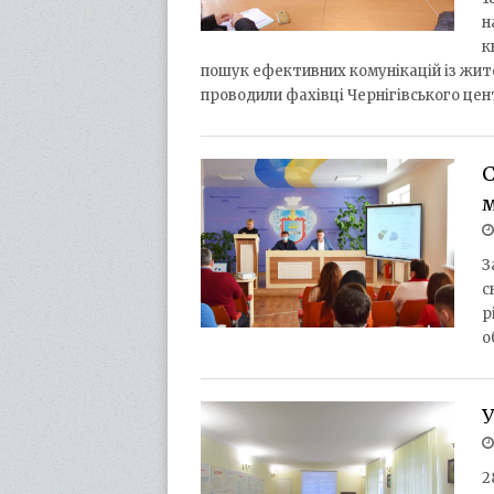
н
к
пошук ефективних комунікацій із жит
проводили фахівці Чернігівського це
С
З
с
р
о
У
2