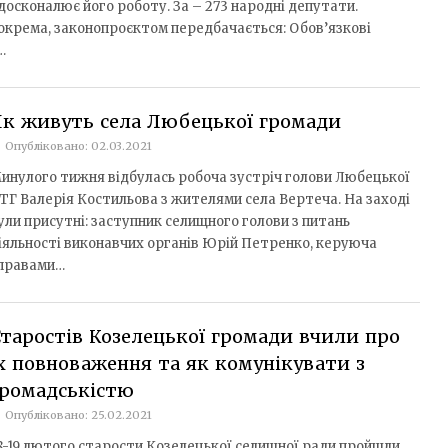
досконалює його роботу. За – 273 народні депутати.
окрема, законопроєктом передбачається: Обов’язкові
…
к живуть села Любецької громади
Опубліковано: 02.03.2021
инулого тижня відбулась робоча зустріч голови Любецької
ТГ Валерія Костильова з жителями села Вертеча. На заході
ули присутні: заступник селищного голови з питань
іяльності виконавчих органів Юрій Петренко, керуюча
правами…
таростів Козелецької громади вчили про
х повноваження та як комунікувати з
громадськістю
Опубліковано: 25.02.2021
8-19 лютого старости Козелецької селищної ради пройшли