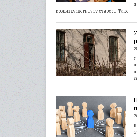
д
розвитку інституту старост. Таке…
У
р
У
п
п
с
П
В
№