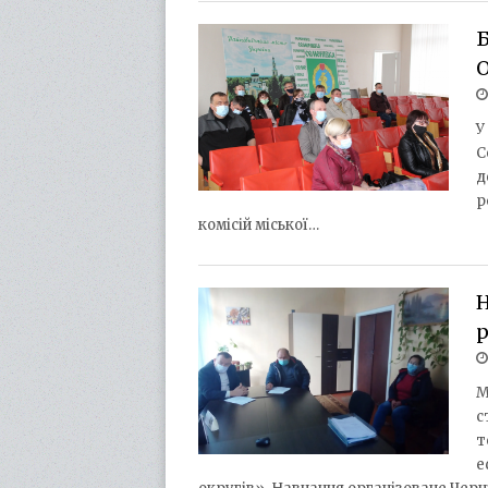
Б
У
С
д
р
комісій міської…
Н
М
с
т
е