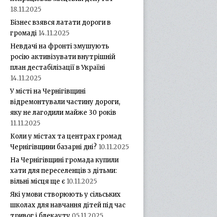
18.11.2025
Бізнес взявся латати дороги в
громаді
14.11.2025
Невдачі на фронті змушують
росію активізувати внутрішній
план дестабілізації в Україні
14.11.2025
У місті на Чернігівщині
відремонтували частину дороги,
яку не лагодили майже 30 років
11.11.2025
Коли у містах та центрах громад
Чернігівщини базарні дні?
10.11.2025
На Чернігівщині громада купили
хати для переселенців з дітьми:
вільні місця ще є
10.11.2025
Які умови створюють у сільських
школах для навчання дітей під час
тривог і блекауту
05.11.2025