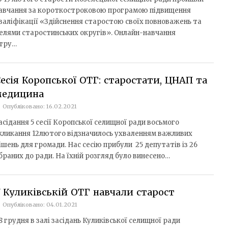
авчання за короткостроковою програмою підвищення
валіфікації «Здійснення старостою своїх повноважень та
елями старостинських округів». Онлайн-навчання
нтру…
есія Коропської ОТГ: старостати, ЦНАП та
медицина
Опубліковано: 16.02.2021
асідання 5 сесії Коропської селищної ради восьмого
кликання 12лютого відзначилось ухваленням важливих
ішень для громади. Нас сесію прибули 25 депутатів із 26
браних до ради. На їхній розгляд було винесено…
 Куликівській ОТГ навчали старост
Опубліковано: 04.01.2021
8 грудня в залі засідань Куликівської селищної ради