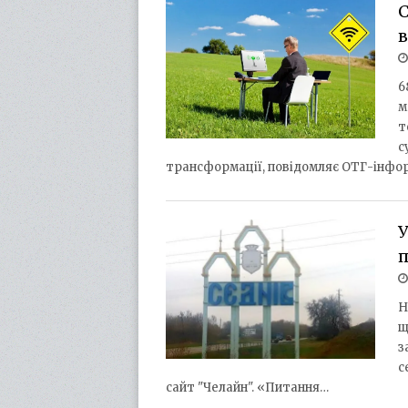
С
в
6
м
т
с
трансформації, повідомляє ОТГ-інфо
У
п
Н
щ
з
с
сайт "Челайн". «Питання…