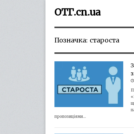
ОТГ.cn.ua
Позначка:
староста
З
з
П
«
щ
п
пропозиціями…