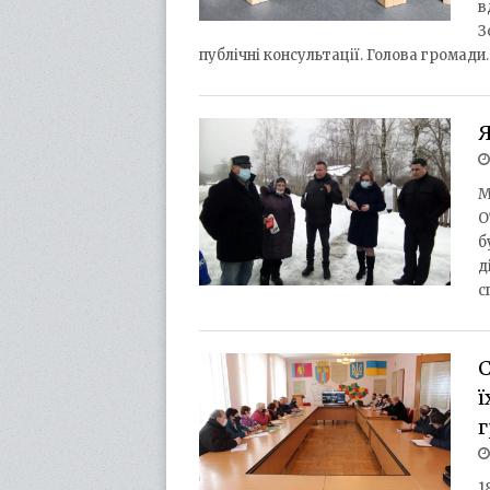
в
З
публічні консультації. Голова громади
Я
М
О
б
д
с
С
ї
1