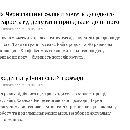
а Чернігівщині селяни хочуть до одного
таростату, депутати приєднали до іншого
Опубліковано: 18.05.2021
еляни хочуть до одного старостату, депутати приєднали до
ншого. Така ситуація в селах Райгородок та Жернівка на
оропщині. Конфлікт між селянами та частиною депутатів
риває півроку, - більшість жителів хочуть…
ходи сіл у Ічнянській громаді
Опубліковано: 18.05.2021
7 травня відбулися ще три сходи села в Монастирищі,
аудайці, Хаєнках Ічнянської міської громади. Перед
рисутніми виступили старости, які розповіли про виконану
оботу та подальші напрацювання. На зборах актуальну
нформацію…