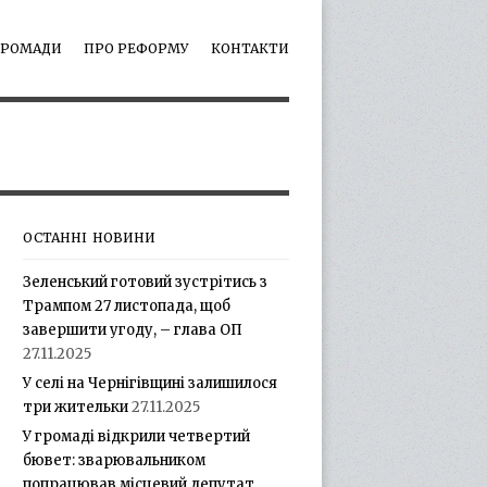
ГРОМАДИ
ПРО РЕФОРМУ
КОНТАКТИ
ОСТАННІ НОВИНИ
Зеленський готовий зустрітись з
Трампом 27 листопада, щоб
завершити угоду, – глава ОП
27.11.2025
У селі на Чернігівщині залишилося
три жительки
27.11.2025
У громаді відкрили четвертий
бювет: зварювальником
попрацював місцевий депутат