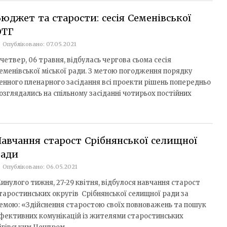
юджет та старости: сесія Семенівської
ОТГ
Опубліковано: 07.05.2021
 четвер, 06 травня, відбулась чергова сьома сесія
еменівської міської ради. З метою погодження порядку
енного пленарного засідання всі проекти рішень попередньо
озглядались на спільному засіданні чотирьох постійних
авчання старост Срібнянської селищної
ради
Опубліковано: 06.05.2021
инулого тижня, 27-29 квітня, відбулося навчання старост
таростинських округів Срібнянської селищної ради за
емою: «Здійснення старостою своїх повноважень та пошук
фективних комунікацій із жителями старостинських