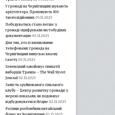
У громаді на Чернігівщині шукають
архітектора. Пропонують 100
тисяч підйомних
05.11.2025
Побудуватись стало легше: у
громаді оцифрували містобудівну
документацію
03.11.2025
Для тих, хто із кнопковими
телефонами: громада на
Чернігівщині випускає власну
газету
03.11.2025
Зеленський завойовує симпатії
виборців Трампа – The Wall Street
Journal
02.11.2025
Замість зруйнованого сільського
клубу – Центр розвитку громади: у
мережі показали, як подовжує
відбудовуватися Ягідне
02.11.2025
Росіяни розбомбили китайський
бізнес на Чернігівщині
02.11.2025