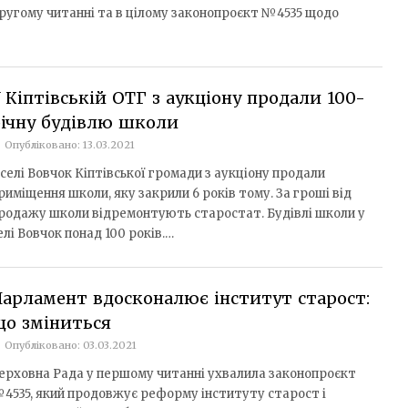
ругому читанні та в цілому законопроєкт №4535 щодо
 Кіптівській ОТГ з аукціону продали 100-
ічну будівлю школи
Опубліковано: 13.03.2021
 селі Вовчок Кіптівської громади з аукціону продали
риміщення школи, яку закрили 6 років тому. За гроші від
родажу школи відремонтують старостат. Будівлі школи у
елі Вовчок понад 100 років.…
арламент вдосконалює інститут старост:
що зміниться
Опубліковано: 03.03.2021
ерховна Рада у першому читанні ухвалила законопроєкт
4535, який продовжує реформу інституту старост і