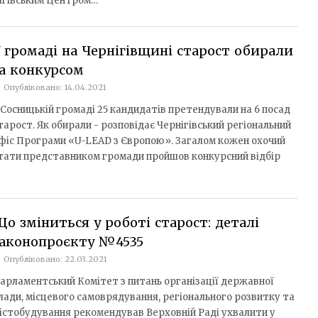
нігівським Центром…
 громаді на Чернігівщині старост обирали
а конкурсом
Опубліковано: 14.04.2021
 Сосницькій громаді 25 кандидатів претендували на 6 посад
тарост. Як обирали - розповідає Чернігівський регіональний
фіс Програми «U-LEAD з Європою». Загалом кожен охочий
тати представником громади пройшов конкурсний відбір
о зміниться у роботі старост: деталі
законопроєкту №4535
Опубліковано: 22.03.2021
арламентський Комітет з питань організації державної
лади, місцевого самоврядування, регіонального розвитку та
істобудування рекомендував Верховній Раді ухвалити у