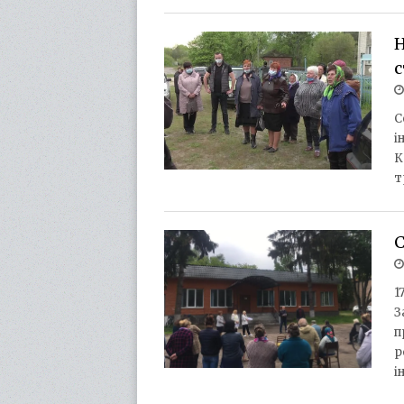
Н
с
С
і
К
т
С
1
З
п
р
і