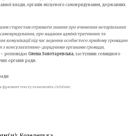
жавної влади, органів місцевого самоврядування, державних
шим старостам отримати знання про вчинення нотаріальних
 самоврядування, про надання адміністративних та
ня комунікації під час ведення особистого прийому громадян
ти з консультативно-дорадчими органами громади,
– розповідає
Олена Золотаревська
, заступник селищного
чих органів ради.
ради
іть фрагмент тексту та натисніть
Ctrl+Enter
.
ям(и): Козелецька,