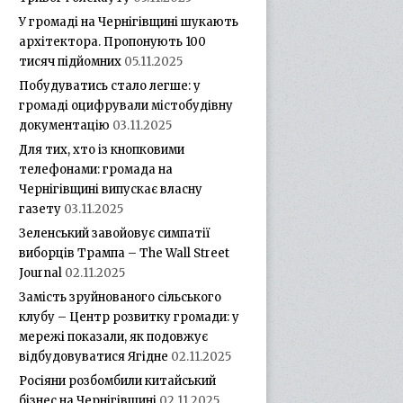
У громаді на Чернігівщині шукають
архітектора. Пропонують 100
тисяч підйомних
05.11.2025
Побудуватись стало легше: у
громаді оцифрували містобудівну
документацію
03.11.2025
Для тих, хто із кнопковими
телефонами: громада на
Чернігівщині випускає власну
газету
03.11.2025
Зеленський завойовує симпатії
виборців Трампа – The Wall Street
Journal
02.11.2025
Замість зруйнованого сільського
клубу – Центр розвитку громади: у
мережі показали, як подовжує
відбудовуватися Ягідне
02.11.2025
Росіяни розбомбили китайський
бізнес на Чернігівщині
02.11.2025