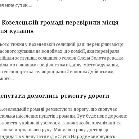
ечение суток….
 Козелецькій громаді перевірили місця
ля купання
ього тижня у Козелецькій селищній раді перевірили місця
асового купання на водоймах. До комісії, яка перевіряла,
війшли заступник селищного голови Олена Золотаревська,
пільно з головним спеціалістом відділу містобудування,
о господарства селищної ради Леонідом Дубинським,
ького…
епутати домоглись ремонту дороги
 Козелецькій громаді ремонтують дорогу, що сполучає
екілька населених пунктів громади. Тут буде нове дорожнє
окриття, укріплені узбіччя, а також засоби організації та
езпеки дорожнього руху. Минулого року до тоді ще
андидатів у депутати від «Слуги Народу» звернулись