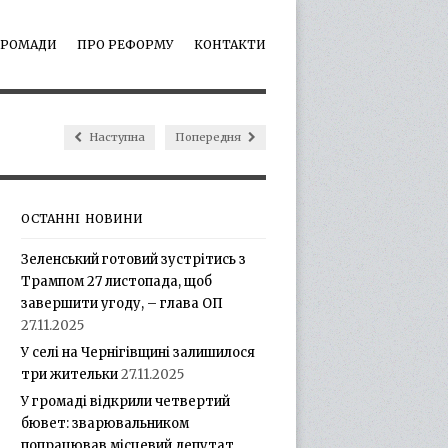
ГРОМАДИ
ПРО РЕФОРМУ
КОНТАКТИ
Наступна
Попередня
ОСТАННІ НОВИНИ
Зеленський готовий зустрітись з
Трампом 27 листопада, щоб
завершити угоду, – глава ОП
27.11.2025
У селі на Чернігівщині залишилося
три жительки
27.11.2025
У громаді відкрили четвертий
бювет: зварювальником
попрацював місцевий депутат