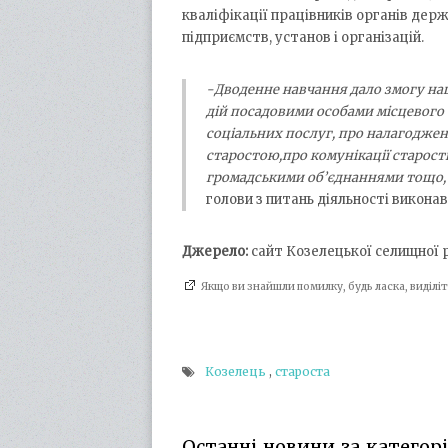
кваліфікації працівників органів дер
підприємств, установ і організацій.
-Дводенне навчання дало змогу на
дій посадовими особами місцевого
соціальних послуг, про налагоджен
старостою,про комунікації старос
громадськими об’єднаннями тощо,
голови з питань діяльності виконав
Джерело:
сайт Козелецької селищної 
Якщо ви знайшли помилку, будь ласка, виділ
Козелець
,
староста
Останні новини за категорі