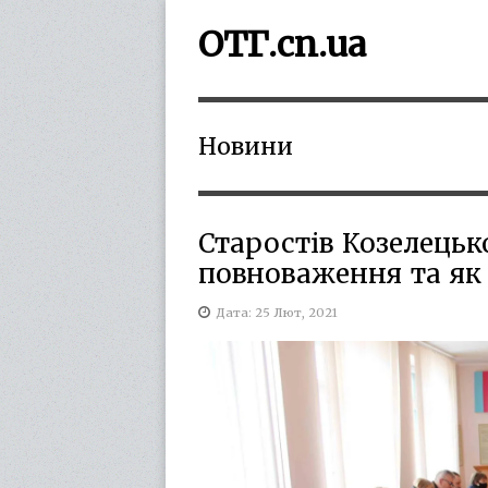
ОТГ.cn.ua
Новини
Старостів Козелецьк
повноваження та як
Дата: 25 Лют, 2021