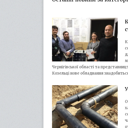
К
с
К
с
д
м
Чернігівської області та представниц
Козельці нове обладнання знадобитьс
У
О
х
с
ч
о