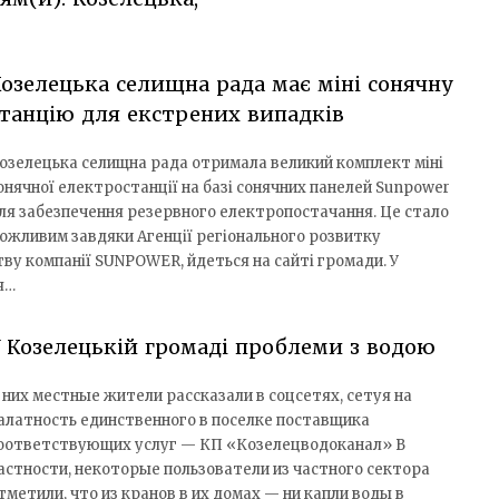
озелецька селищна рада має міні сонячну
танцію для екстрених випадків
озелецька селищна рада отримала великий комплект міні
онячної електростанції на базі сонячних панелей Sunpower
ля забезпечення резервного електропостачання. Це стало
ожливим завдяки Агенції регіонального розвитку
тву компанії SUNPOWER, йдеться на сайті громади. У
я…
 Козелецькій громаді проблеми з водою
 них местные жители рассказали в соцсетях, сетуя на
алатность единственного в поселке поставщика
оответствующих услуг — КП «Козелецводоканал» В
астности, некоторые пользователи из частного сектора
тметили, что из кранов в их домах — ни капли воды в