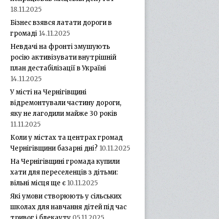
18.11.2025
Бізнес взявся латати дороги в
громаді
14.11.2025
Невдачі на фронті змушують
росію активізувати внутрішній
план дестабілізації в Україні
14.11.2025
У місті на Чернігівщині
відремонтували частину дороги,
яку не лагодили майже 30 років
11.11.2025
Коли у містах та центрах громад
Чернігівщини базарні дні?
10.11.2025
На Чернігівщині громада купили
хати для переселенців з дітьми:
вільні місця ще є
10.11.2025
Які умови створюють у сільських
школах для навчання дітей під час
тривог і блекауту
05.11.2025