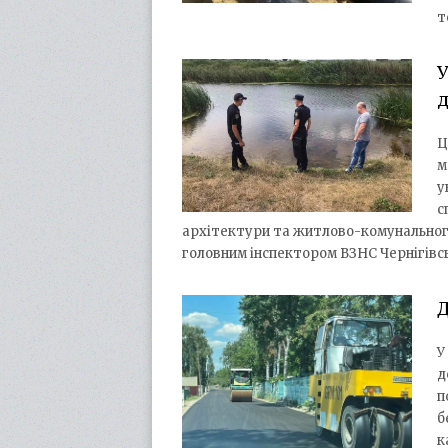
т
У
д
Ц
м
у
с
архітектури та житлово-комунальног
головним інспектором ВЗНС Чернігівс
Д
У
д
п
б
к