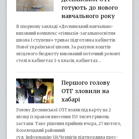
готують до нового
навчального року
В опорному закладі «Деснянський навчально-
виховний комплекс «гімназія-загальноосвітня
школа І ступеня» триває підготовка кабінетів
Нової української школи. За рахунок коштів
місцевого бюджету виконаний поточний ремонт
стелі в кабінетах 1-х класів, кабінетах…
Першого голову
ОТГ зловили на
хабарі
Голову Деснянської ОТГ взяли під варту на 2
місяці із правом внесення 153 тисяч гривень
застави. Таке рішення прийняв вчора, 27 лютого,
Козелецький районний
суд. Інформацію UA:Чернігів підтвердила прес-