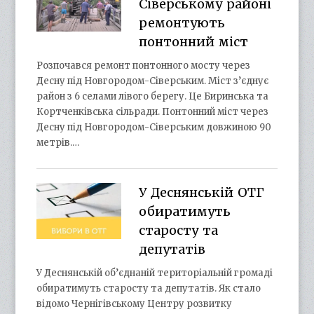
Сіверському районі
ремонтують
понтонний міст
Розпочався ремонт понтонного мосту через
Десну під Новгородом-Сіверським. Міст з’єднує
район з 6 селами лівого берегу. Це Биринська та
Кортченківська сільради. Понтонний міст через
Десну під Новгородом-Сіверським довжиною 90
метрів.…
У Деснянській ОТГ
обиратимуть
старосту та
депутатів
У Деснянській об’єднаній територіальній громаді
обиратимуть старосту та депутатів. Як стало
відомо Чернігівському Центру розвитку