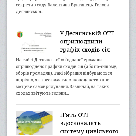
секретар суду Валентина Бригинець. Голова
Деснянської…
У Деснянській ОТГ
оприлюднили
графік сходів сіл
На сайті Деснянської об'єднаної громади
оприлюднено графіки сходів сіл (або по-іншому,
зборів громадян). Такі зібрання відбуваються
щорічно, як того вимагає законодавство про
місцеве самоврядування. Зазвичай, на таких
сходах звітують голови…
П’ять ОТГ
вдосконалять
систему цивільного