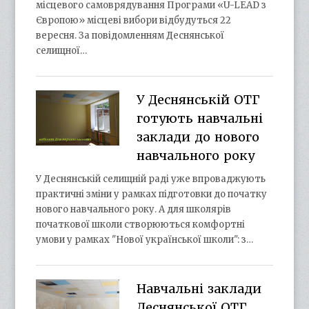
місцевого самоврядування Програми «U-LEAD з
Європою» місцеві вибори відбудуться 22
вересня. За повідомленням Деснянської
селищної…
У Деснянській ОТГ
готують навчальні
заклади до нового
навчального року
У Деснянській селищній раді уже впроваджують
практичні зміни у рамках підготовки до початку
нового навчального року. А для школярів
початкової школи створюються комфортні
умови у рамках "Нової української школи": з…
Навчальні заклади
Деснянської ОТГ