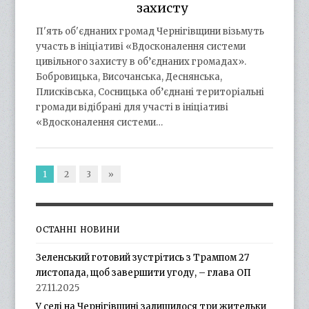
захисту
П'ять об'єднаних громад Чернігівщини візьмуть
участь в ініціативі «Вдосконалення системи
цивільного захисту в об’єднаних громадах».
Бобровицька, Височанська, Деснянська,
Плисківська, Сосницька об’єднані територіальні
громади відібрані для участі в ініціативі
«Вдосконалення системи…
1
2
3
»
ОСТАННІ НОВИНИ
Зеленський готовий зустрітись з Трампом 27
листопада, щоб завершити угоду, – глава ОП
27.11.2025
У селі на Чернігівщині залишилося три жительки