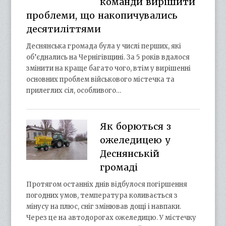
команди вирішити
проблеми, що накопичувались
десятиліттями
Деснянська громада була у числі перших, які
об’єднались на Чернігівщині. За 5 років вдалося
змінити на краще багато чого, втім у вирішенні
основних проблем військового містечка та
прилеглих сіл, особливого…
Як борються з
ожеледицею у
Деснянській
громаді
Протягом останніх днів відбулося погіршення
погодних умов, температура коливається з
мінусу на плюс, сніг змінював дощі і навпаки.
Через це на автодорогах ожеледицю. У містечку