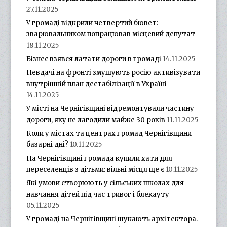
27.11.2025
У громаді відкрили четвертий бювет:
зварювальником попрацював місцевий депутат
18.11.2025
Бізнес взявся латати дороги в громаді
14.11.2025
Невдачі на фронті змушують росію активізувати
внутрішній план дестабілізації в Україні
14.11.2025
У місті на Чернігівщині відремонтували частину
дороги, яку не лагодили майже 30 років
11.11.2025
Коли у містах та центрах громад Чернігівщини
базарні дні?
10.11.2025
На Чернігівщині громада купили хати для
переселенців з дітьми: вільні місця ще є
10.11.2025
Які умови створюють у сільських школах для
навчання дітей під час тривог і блекауту
05.11.2025
У громаді на Чернігівщині шукають архітектора.