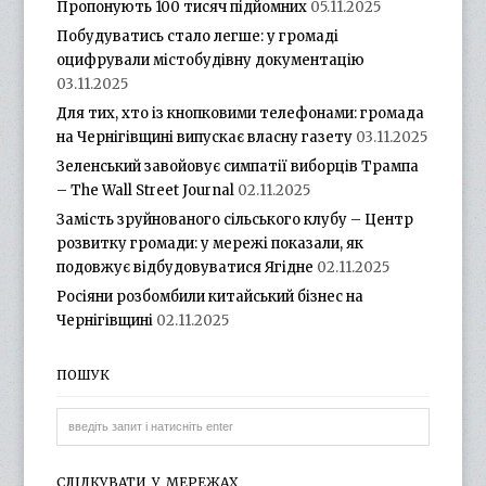
Пропонують 100 тисяч підйомних
05.11.2025
Побудуватись стало легше: у громаді
оцифрували містобудівну документацію
03.11.2025
Для тих, хто із кнопковими телефонами: громада
на Чернігівщині випускає власну газету
03.11.2025
Зеленський завойовує симпатії виборців Трампа
– The Wall Street Journal
02.11.2025
Замість зруйнованого сільського клубу – Центр
розвитку громади: у мережі показали, як
подовжує відбудовуватися Ягідне
02.11.2025
Росіяни розбомбили китайський бізнес на
Чернігівщині
02.11.2025
ПОШУК
СЛІДКУВАТИ У МЕРЕЖАХ