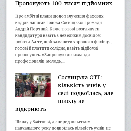
Пропонують 100 тисяч підйомних
Про амбітні плани щодо залучення фахових
кадрів написав голова Сосницької громади
Андрій Портний. Каже: готові розглянути
кандидатури навіть з невеликим досвідом
роботи. За те, щоб заманити хорошого фахівця,
готові й платити солідно, навіть підйомні
пропонують. «Запрошую до команди
професіоналів, молодь,…
Сосницька ОТГ:
кількість учнів у
селі подвоїлась, але
школу не
відкриють
Школу у Змітневі, де перед початком
навчального року подвоїлась кількість учнів, не