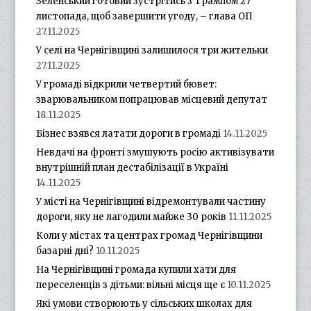
Зеленський готовий зустрітись з Трампом 27
листопада, щоб завершити угоду, – глава ОП
27.11.2025
У селі на Чернігівщині залишилося три жительки
27.11.2025
У громаді відкрили четвертий бювет:
зварювальником попрацював місцевий депутат
18.11.2025
Бізнес взявся латати дороги в громаді
14.11.2025
Невдачі на фронті змушують росію активізувати
внутрішній план дестабілізації в Україні
14.11.2025
У місті на Чернігівщині відремонтували частину
дороги, яку не лагодили майже 30 років
11.11.2025
Коли у містах та центрах громад Чернігівщини
базарні дні?
10.11.2025
На Чернігівщині громада купили хати для
переселенців з дітьми: вільні місця ще є
10.11.2025
Які умови створюють у сільських школах для