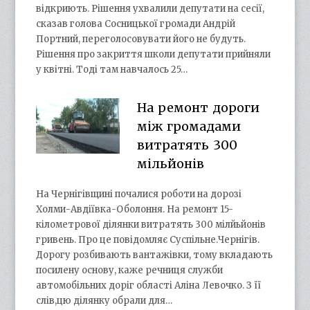
відкриють. Рішення ухвалили депутати на сесії,
сказав голова Сосницької громади Андрій
Портний, переголосовувати його не будуть.
Рішення про закриття школи депутати прийняли
у квітні. Тоді там навчалось 25…
На ремонт дороги
між громадами
витратять 300
мільйонів
На Чернігівщині почалися роботи на дорозі
Холми-Авдіївка-Оболоння. На ремонт 15-
кілометрової ділянки витратять 300 мілйьйонів
гривень. Про це повідомляє Суспільне.Чернігів.
Дорогу розбивають вантажівки, тому вкладають
посилену основу, каже речниця служби
автомобільних доріг області Аліна Левочко. З її
слів,цю ділянку обрали для…