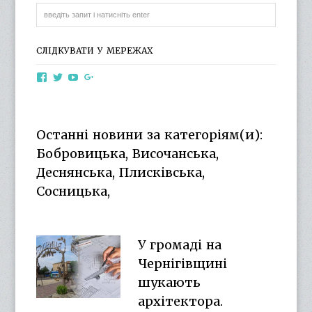
СЛІДКУВАТИ У МЕРЕЖАХ
View
View
View
View
otg.cn.ua’s
otg_cn_ua’s
UCba73zK-
100218615561229778998’s
profile
profile
rSLD6mYyKjr45Ng’s
profile
on
on
profile
on
Facebook
Twitter
on
Google+
Останні новини за категоріям(и):
YouTube
Бобровицька, Височанська,
Деснянська, Плисківська,
Сосницька,
У громаді на
Чернігівщині
шукають
архітектора.