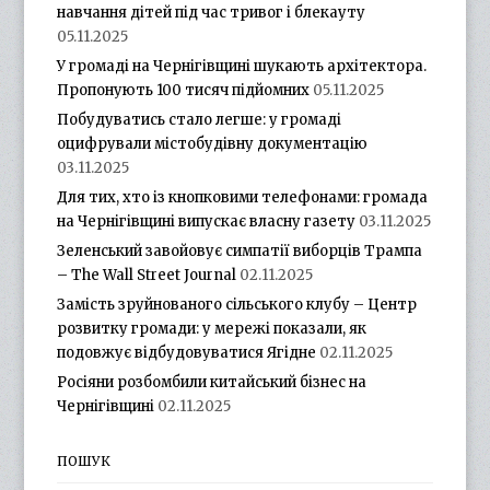
навчання дітей під час тривог і блекауту
05.11.2025
У громаді на Чернігівщині шукають архітектора.
Пропонують 100 тисяч підйомних
05.11.2025
Побудуватись стало легше: у громаді
оцифрували містобудівну документацію
03.11.2025
Для тих, хто із кнопковими телефонами: громада
на Чернігівщині випускає власну газету
03.11.2025
Зеленський завойовує симпатії виборців Трампа
– The Wall Street Journal
02.11.2025
Замість зруйнованого сільського клубу – Центр
розвитку громади: у мережі показали, як
подовжує відбудовуватися Ягідне
02.11.2025
Росіяни розбомбили китайський бізнес на
Чернігівщині
02.11.2025
ПОШУК