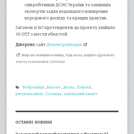
співробітників ДСНС України та зовнішніх
експертів задля подальшого поширення
передового досвіду та кращих практик.
Загалом зі 147 претендентів до проекту увійшло
30 ОТГ з шести областей.
Джерело:
сайт
Децентралізація
Якщо ви знайшли помилку, будь ласка, виділіть фрагмент
тексту та натисніть
Ctrl+Enter
.
Бобровиця
,
Високе
,
Десна
,
Плиски
,
рятувальники
,
Сосниця
,
цивільний захист
ОСТАННІ НОВИНИ