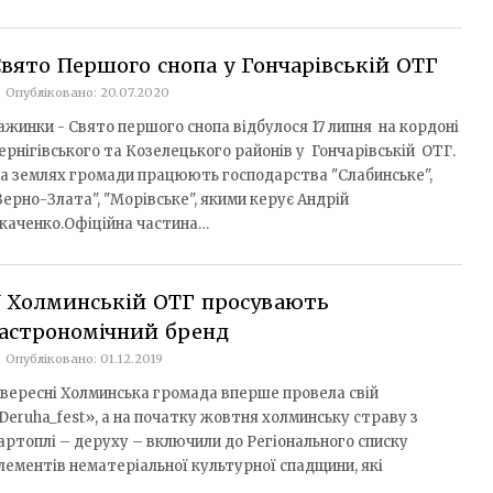
вято Першого снопа у Гончарівській ОТГ
Опубліковано: 20.07.2020
ажинки - Свято першого снопа відбулося 17 липня на кордоні
ернігівського та Козелецького районів у Гончарівській ОТГ.
а землях громади працюють господарства "Слабинське",
Зерно-Злата", "Морівське", якими керує Андрій
каченко.Офіційна частина…
У Холминській ОТГ просувають
астрономічний бренд
Опубліковано: 01.12.2019
 вересні Холминська громада вперше провела свій
Deruha_fest», а на початку жовтня холминську страву з
артоплі – деруху – включили до Регіонального списку
лементів нематеріальної культурної спадщини, які