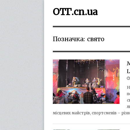
ОТГ.cn.ua
Позначка:
свято
М
Н
п
с
л
місцевих майстрів, спортсменів – різ