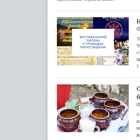
Н
Л
Ч
с
л
5
С
С
н
в
н