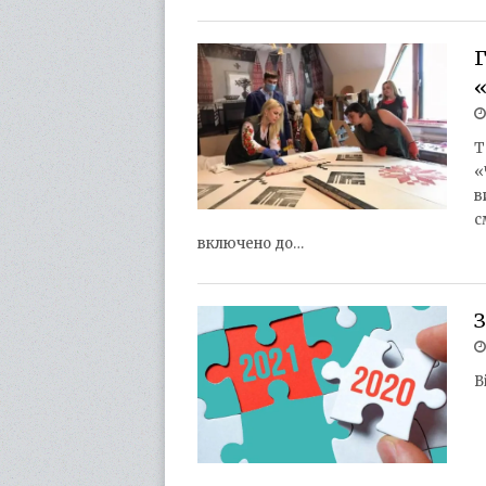
Т
«
в
с
включено до…
З
В