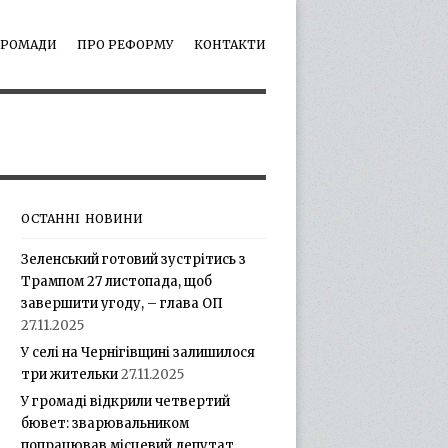
ГРОМАДИ
ПРО РЕФОРМУ
КОНТАКТИ
ОСТАННІ НОВИНИ
Зеленський готовий зустрітись з
Трампом 27 листопада, щоб
завершити угоду, – глава ОП
27.11.2025
У селі на Чернігівщині залишилося
три жительки
27.11.2025
У громаді відкрили четвертий
бювет: зварювальником
попрацював місцевий депутат