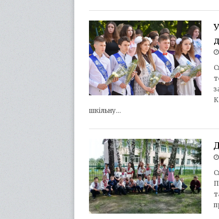
У
С
т
з
К
шкільну…
С
П
т
п