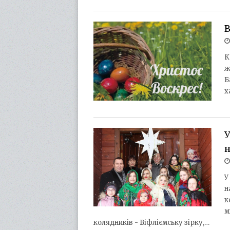
В
К
ж
Б
х
У
н
У
н
к
м
колядників - Віфліємську зірку,…