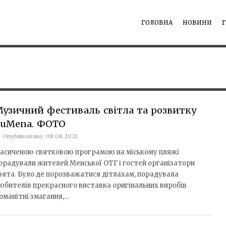
ГОЛОВНА
НОВИНИ
узичний фестиваль світла та розвитку
LuMena. ФОТО
Опубліковано: 08.08.2021
асиченою святковою програмою на міському пляжі
орадували жителей Менської ОТГ і гостей організатори
вята. Було де порозважатися дітлахам, порадувала
юбителів прекрасного виставка оригінальних виробів
номанітні змагання,…