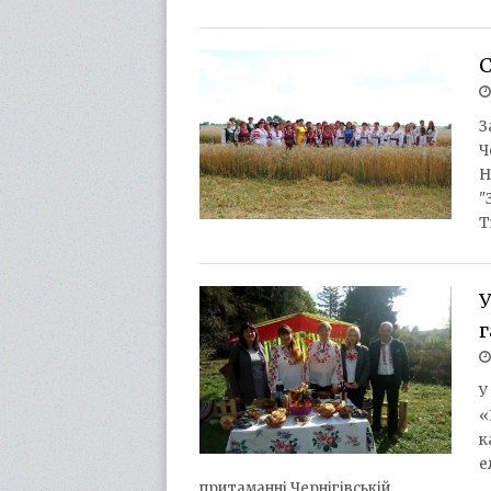
С
З
Ч
Н
"
Т
г
У
«
к
е
притаманні Чернігівській…