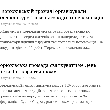
 Корюківській громаді організували
ідеоконкурс. І вже нагородили переможців
Опубліковано: 24.07.2020
о Дня міста в Корюківці міська рада провела конкурс
ідеопривітань серед жителів ОТГ. А напередодні свята
рганізатори підбили підсумки та нагородили переможців. На
онкурс надіслали 10 робіт. Переможця визначали за…
орюківська громада святкуватиме День
іста. По-карантинному
Опубліковано: 23.07.2020
орюківчани 25 липня святкуватимуть 363-річчя свого міста.
ерез карантин традиційною стравою – тушкованими
урками з м’ясом народ масово не частуватимуть. За
нформацією Сусіди.City, «гурки з м’ясом» організатори