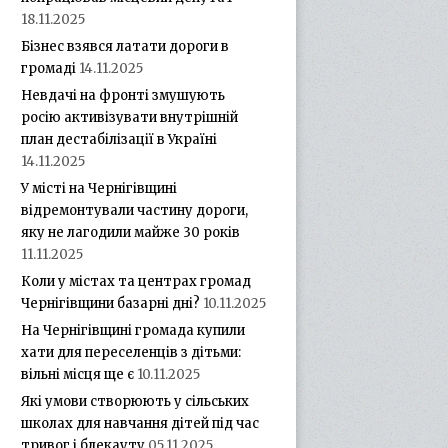
18.11.2025
Бізнес взявся латати дороги в
громаді
14.11.2025
Невдачі на фронті змушують
росію активізувати внутрішній
план дестабілізації в Україні
14.11.2025
У місті на Чернігівщині
відремонтували частину дороги,
яку не лагодили майже 30 років
11.11.2025
Коли у містах та центрах громад
Чернігівщини базарні дні?
10.11.2025
На Чернігівщині громада купили
хати для переселенців з дітьми:
вільні місця ще є
10.11.2025
Які умови створюють у сільських
школах для навчання дітей під час
тривог і блекауту
05.11.2025