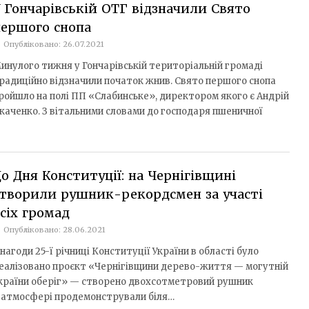
 Гончарівській ОТГ відзначили Свято
ершого снопа
Опубліковано: 26.07.2021
инулого тижня у Гончарівській територіальній громаді
радиційно відзначили початок жнив. Свято першого снопа
ройшло на полі ПП «Слабинське», директором якого є Андрій
каченко. З вітальними словами до господаря пшеничної
о Дня Конституції: на Чернігівщині
творили рушник-рекордсмен за участі
сіх громад
Опубліковано: 28.06.2021
 нагоди 25-ї річниці Конституції України в області було
еалізовано проєкт «Чернігівщини дерево-життя — могутній
країни оберіг» — створено двохсотметровий рушник
ій атмосфері продемонстрували біля…