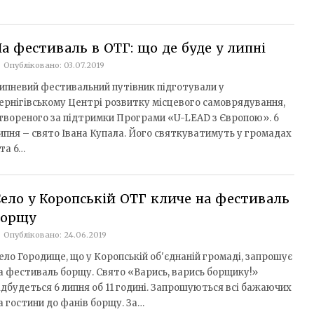
а фестиваль в ОТГ: що де буде у липні
Опубліковано: 03.07.2019
ипневий фестивальний путівник підготували у
ернігівському Центрі розвитку місцевого самоврядування,
твореного за підтримки Програми «U-LEAD з Європою». 6
ипня – свято Івана Купала. Його святкуватимуть у громадах
 та 6…
ело у Коропській ОТГ кличе на фестиваль
борщу
Опубліковано: 24.06.2019
ело Городище, що у Коропській об'єднаній громаді, запрошує
а фестиваль борщу. Свято «Варись, варись борщику!»
ідбудеться 6 липня об 11 годині. Запрошуються всі бажаючих
а гостини до фанів борщу. За…