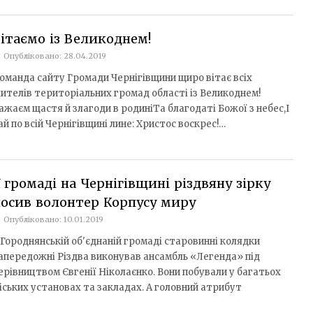
ітаємо із Великоднем!
Опубліковано: 28.04.2019
оманда сайту Громади Чернігівщини щиро вітає всіх
ителів територіальних громад області із Великоднем!
ажаєм щастя й злагоди в родиніТа благодаті Божої з небес,І
ай по всій Чернігівщині лине: Христос воскрес!…
 громаді на Чернігівщині різдвяну зірку
осив волонтер Корпусу миру
Опубліковано: 10.01.2019
 Городнянській об'єднаній громаді старовинні колядки
апередожні Різдва виконував ансамбль «Легенда» під
ерівництвом Євгенії Ніколаєнко. Вони побували у багатьох
іських установах та закладах. А головний атрибут