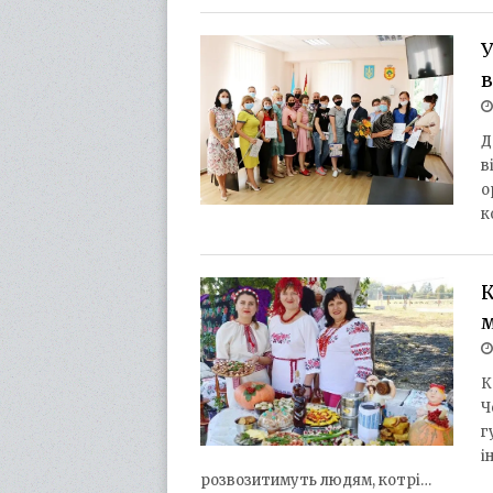
У
в
Д
в
о
к
К
м
К
Ч
г
і
розвозитимуть людям, котрі…