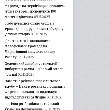
У громаді на Чернігівщині шукають
архітектора. Пропонують 100
тисяч підйомних
05.11.2025
Побудуватись стало легше: у
громаді оцифрували містобудівну
документацію
03.11.2025
Для тих, хто із кнопковими
телефонами: громада на
Чернігівщині випускає власну
газету
03.11.2025
Зеленський завойовує симпатії
виборців Трампа – The Wall Street
Journal
02.11.2025
Замість зруйнованого сільського
клубу – Центр розвитку громади: у
мережі показали, як подовжує
відбудовуватися Ягідне
02.11.2025
Росіяни розбомбили китайський
бізнес на Чернігівщині
02.11.2025