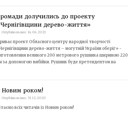
Громади долучились до проекту
«Чернігівщини дерево-життя»
Опубліковано: 14.06.2021
риває проект Обласного центру народної творчості
Чернігівщини дерево-життя – могутній України оберіг» -
иготовлення великого 200 метрового рушника шириною 220
м за допомогою вибійки. Рушник буде претендентом на
 Новим роком!
Опубліковано: 31.12.2020
ітаємо всіх читачів із Новим роком!