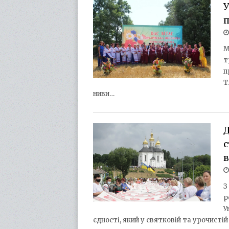
У
п
М
т
п
Т
ниви…
Д
с
в
З
р
У
єдності, який у святковій та урочист