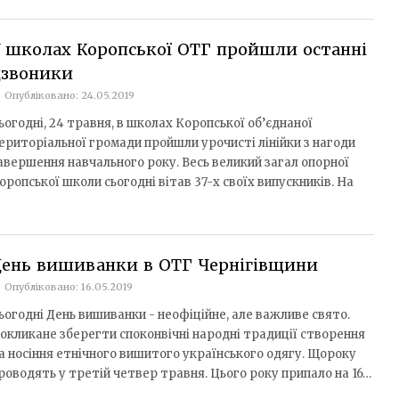
 школах Коропської ОТГ пройшли останні
дзвоники
Опубліковано: 24.05.2019
ьогодні, 24 травня, в школах Коропської об’єднаної
ериторіальної громади пройшли урочисті лінійки з нагоди
авершення навчального року. Весь великий загал опорної
оропської школи сьогодні вітав 37-х своїх випускників. На
День вишиванки в ОТГ Чернігівщини
Опубліковано: 16.05.2019
ьогодні День вишиванки - неофіційне, але важливе свято.
окликане зберегти споконвічні народні традиції створення
а носіння етнічного вишитого українського одягу. Щороку
роводять у третій четвер травня. Цього року припало на 16…