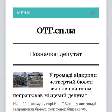
МЕНЮ
ОТГ.cn.ua
Позначка:
депутат
У громаді відкрили
четвертий бювет:
зварювальником
попрацював місцевий депутат
На найбільшому хуторі Нової Басані у листопаді
запрацював бювет, тож тепер близько 700