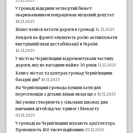
27.11.2025
У громаді відкрили четвертий бювет:
зварювальником попрацював місцевий депутат
18.11.2025
Бізнес взявся латати дороги в громаді
14.11.2025
Невдачі на фронті змушують росію активізувати
внутрішній план дестабілізації в Україні
14.11.2025
У місті на Чернігівщині відремонтували частину
дороги, яку не лагодили майже 30 років
11.11.2025
Коли у містах та центрах громад Чернігівщини
базарні дні?
10.11.2025
На Чернігівщині громада купили хати для
переселенців з дітьми: вільні місця ще є
10.11.2025
Які умови створюють у сільських школах для
навчання дітей під час тривог і блекауту
05.11.2025
У громаді на Чернігівщині шукають архітектора.
Пропонують 100 тисяч підйомних
05.11.2025