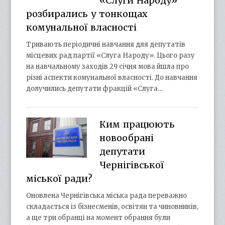
«Слуги Народу»
розбирались у тонкощах
комунальної власності
Тривають періодичні навчання для депутатів
місцевих рад партії «Слуга Народу». Цього разу
на навчальному заходів 29 січня мова йшла про
різні аспекти комунальної власності. До навчання
долучились депутати фракцій «Слуга…
Ким працюють
новообрані
депутати
Чернігівської
міської ради?
Оновлена Чернігівська міська рада переважно
складається із бізнесменів, освітян та чиновників,
а ще три обранці на момент обрання були