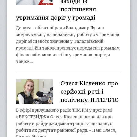
заходи із
поліпшення
утримання доріг у громаді
Депутат обласної ради Володимир Лукаш
звернув увагу на неналежну роботу з утримання
доріг місцевого значення у Талалаївській
громаді. Він також пропонує передати громадам
фінансові можливості по утриманню доріг, а
також…
Олеся Кісленко про
серйозні речі і
політику. ІНТЕРВ’Ю
В ефірі прилуцького радіо ТІМ FM у програмі
«БЕКСТЕЙДЖ» Олеся Кісленко розповіла про
роботу в райдержадміністрації та що планує
робити як депутат районної ради. - Пані Олеся,