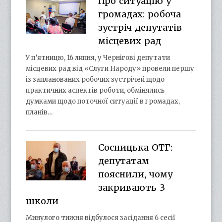
Про ситуацію у
громадах: робоча
зустріч депутатів
місцевих рад
У п’ятницю, 16 липня, у Чернігові депутати
місцевих рад від «Слуги Народу» провели першу
із запланованих робочих зустрічей щодо
практичних аспектів роботи, обмінялись
думками щодо поточної ситуації в громадах,
планів…
Сосницька ОТГ:
депутатам
пояснили, чому
закривають 3
школи
Минулого тижня відбулося засідання 6 сесії