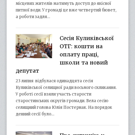
місцевих жителів матимуть доступ до якісної
питної води. У громаді це вже четвертий бювет,
а роботи задля…
Сесія Куликівської
ОТГ: кошти на
оплату праці,
школи та новий
депутат
23 липня відбулася одинадцята сесія
Куликівської селищної ради восьмого скликання.
У роботі сесії взяли участь старости
старостинських округів громади. Вела сесію
селищний голова Юлія Постернак. На порядок
денний сесії було…