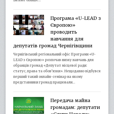
Ви вже більше…
Програма «U-LEAD з
Європою»
проводить
навчання для
депутатів громад Чернігівщини
Чернігівський регіональний офіс Програми «U-
LEAD з Європою» розпочав низку навчань для
обранців громад «Депутат місцевої ради:
статус, права та обов’язки». Нещодавно відбувся
перший такий онлайн-семінар на якому
представники громад працювали…
Передача майна
громадам: депутати